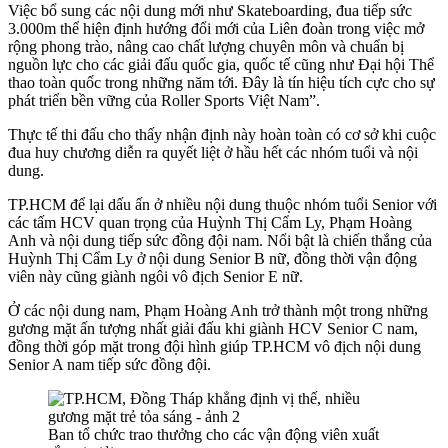
Việc bổ sung các nội dung mới như Skateboarding, đua tiếp sức
3.000m thể hiện định hướng đổi mới của Liên đoàn trong việc mở
rộng phong trào, nâng cao chất lượng chuyên môn và chuẩn bị
nguồn lực cho các giải đấu quốc gia, quốc tế cũng như Đại hội Thể
thao toàn quốc trong những năm tới. Đây là tín hiệu tích cực cho sự
phát triển bền vững của Roller Sports Việt Nam”.
Thực tế thi đấu cho thấy nhận định này hoàn toàn có cơ sở khi cuộc
đua huy chương diễn ra quyết liệt ở hầu hết các nhóm tuổi và nội
dung.
TP.HCM để lại dấu ấn ở nhiều nội dung thuộc nhóm tuổi Senior với
các tấm HCV quan trọng của Huỳnh Thị Cẩm Ly, Phạm Hoàng
Anh và nội dung tiếp sức đồng đội nam. Nổi bật là chiến thắng của
Huỳnh Thị Cẩm Ly ở nội dung Senior B nữ, đồng thời vận động
viên này cũng giành ngôi vô địch Senior E nữ.
Ở các nội dung nam, Phạm Hoàng Anh trở thành một trong những
gương mặt ấn tượng nhất giải đấu khi giành HCV Senior C nam,
đồng thời góp mặt trong đội hình giúp TP.HCM vô địch nội dung
Senior A nam tiếp sức đồng đội.
Ban tổ chức trao thưởng cho các vận động viên xuất