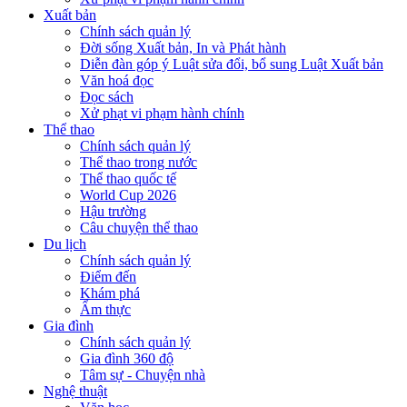
Xuất bản
Chính sách quản lý
Đời sống Xuất bản, In và Phát hành
Diễn đàn góp ý Luật sửa đổi, bổ sung Luật Xuất bản
Văn hoá đọc
Đọc sách
Xử phạt vi phạm hành chính
Thể thao
Chính sách quản lý
Thể thao trong nước
Thể thao quốc tế
World Cup 2026
Hậu trường
Câu chuyện thể thao
Du lịch
Chính sách quản lý
Điểm đến
Khám phá
Ẩm thực
Gia đình
Chính sách quản lý
Gia đình 360 độ
Tâm sự - Chuyện nhà
Nghệ thuật