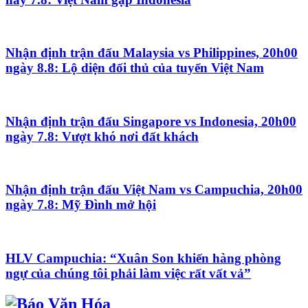
Nhận định trận đấu Malaysia vs Philippines, 20h00
ngày 8.8: Lộ diện đối thủ của tuyển Việt Nam
Nhận định trận đấu Singapore vs Indonesia, 20h00
ngày 7.8: Vượt khó nơi đất khách
Nhận định trận đấu Việt Nam vs Campuchia, 20h00
ngày 7.8: Mỹ Đình mở hội
HLV Campuchia: “Xuân Son khiến hàng phòng
ngự của chúng tôi phải làm việc rất vất vả”