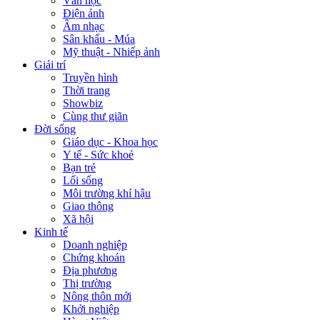
Văn học
Điện ảnh
Âm nhạc
Sân khấu - Múa
Mỹ thuật - Nhiếp ảnh
Giải trí
Truyền hình
Thời trang
Showbiz
Cùng thư giãn
Đời sống
Giáo dục - Khoa học
Y tế - Sức khoẻ
Bạn trẻ
Lối sống
Môi trường khí hậu
Giao thông
Xã hội
Kinh tế
Doanh nghiệp
Chứng khoán
Địa phương
Thị trường
Nông thôn mới
Khởi nghiệp