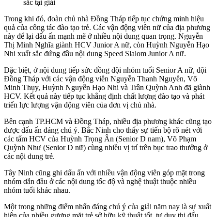
sắc tại giải
Trong khi đó, đoàn chủ nhà Đồng Tháp tiếp tục chứng minh hiệu
quả của công tác đào tạo trẻ. Các vận động viên nữ của địa phương
này để lại dấu ấn mạnh mẽ ở nhiều nội dung quan trọng. Nguyễn
Thị Minh Nghĩa giành HCV Junior A nữ, còn Huỳnh Nguyễn Hạo
Nhi xuất sắc đứng đầu nội dung Speed Slalom Junior A nữ.
Đặc biệt, ở nội dung tiếp sức đồng đội nhóm tuổi Senior A nữ, đội
Đồng Tháp với các vận động viên Nguyễn Thanh Nguyên, Võ
Minh Thụy, Huỳnh Nguyễn Hạo Nhi và Trần Quỳnh Anh đã giành
HCV. Kết quả này tiếp tục khẳng định chất lượng đào tạo và phát
triển lực lượng vận động viên của đơn vị chủ nhà.
Bên cạnh TP.HCM và Đồng Tháp, nhiều địa phương khác cũng tạo
được dấu ấn đáng chú ý. Bắc Ninh cho thấy sự tiến bộ rõ nét với
các tấm HCV của Huỳnh Trọng Ân (Senior D nam), Võ Phạm
Quỳnh Như (Senior D nữ) cùng nhiều vị trí trên bục trao thưởng ở
các nội dung trẻ.
Tây Ninh cũng ghi dấu ấn với nhiều vận động viên góp mặt trong
nhóm dẫn đầu ở các nội dung tốc độ và nghệ thuật thuộc nhiều
nhóm tuổi khác nhau.
Một trong những điểm nhấn đáng chú ý của giải năm nay là sự xuất
hiện của nhiều gương mặt trẻ sở hữu kỹ thuật tốt, tư duy thi đấu