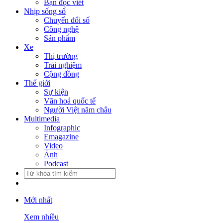
Bạn đọc viết
Nhịp sống số
Chuyển đổi số
Công nghệ
Sản phẩm
Xe
Thị trường
Trải nghiệm
Cộng đồng
Thế giới
Sự kiện
Văn hoá quốc tế
Người Việt năm châu
Multimedia
Infographic
Emagazine
Video
Ảnh
Podcast
Mới nhất
Xem nhiều