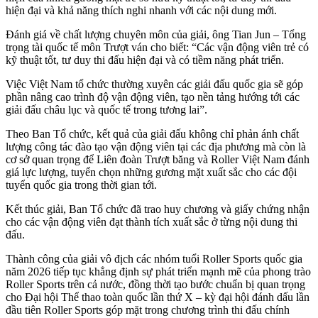
hiện đại và khả năng thích nghi nhanh với các nội dung mới.
Đánh giá về chất lượng chuyên môn của giải, ông Tian Jun – Tổng
trọng tài quốc tế môn Trượt ván cho biết: “Các vận động viên trẻ có
kỹ thuật tốt, tư duy thi đấu hiện đại và có tiềm năng phát triển.
Việc Việt Nam tổ chức thường xuyên các giải đấu quốc gia sẽ góp
phần nâng cao trình độ vận động viên, tạo nền tảng hướng tới các
giải đấu châu lục và quốc tế trong tương lai”.
Theo Ban Tổ chức, kết quả của giải đấu không chỉ phản ánh chất
lượng công tác đào tạo vận động viên tại các địa phương mà còn là
cơ sở quan trọng để Liên đoàn Trượt băng và Roller Việt Nam đánh
giá lực lượng, tuyển chọn những gương mặt xuất sắc cho các đội
tuyển quốc gia trong thời gian tới.
Kết thúc giải, Ban Tổ chức đã trao huy chương và giấy chứng nhận
cho các vận động viên đạt thành tích xuất sắc ở từng nội dung thi
đấu.
Thành công của giải vô địch các nhóm tuổi Roller Sports quốc gia
năm 2026 tiếp tục khẳng định sự phát triển mạnh mẽ của phong trào
Roller Sports trên cả nước, đồng thời tạo bước chuẩn bị quan trọng
cho Đại hội Thể thao toàn quốc lần thứ X – kỳ đại hội đánh dấu lần
đầu tiên Roller Sports góp mặt trong chương trình thi đấu chính