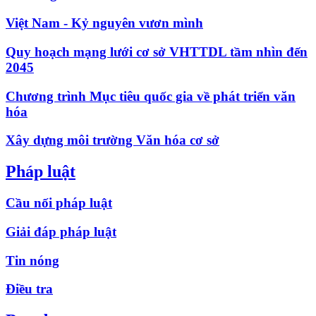
Việt Nam - Kỷ nguyên vươn mình
Quy hoạch mạng lưới cơ sở VHTTDL tầm nhìn đến
2045
Chương trình Mục tiêu quốc gia về phát triển văn
hóa
Xây dựng môi trường Văn hóa cơ sở
Pháp luật
Cầu nối pháp luật
Giải đáp pháp luật
Tin nóng
Điều tra