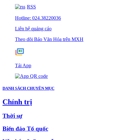
RSS
Hotline: 024.38220036
Liên hệ quảng cáo
Theo dõi Báo Văn Hóa trên MXH
Tải App
DANH SÁCH CHUYÊN MỤC
Chính trị
Thời sự
Biển đảo Tổ quốc