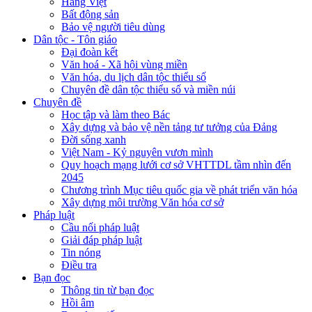
Hàng Việt
Bất động sản
Bảo vệ người tiêu dùng
Dân tộc - Tôn giáo
Đại đoàn kết
Văn hoá - Xã hội vùng miền
Văn hóa, du lịch dân tộc thiểu số
Chuyên đề dân tộc thiểu số và miền núi
Chuyên đề
Học tập và làm theo Bác
Xây dựng và bảo vệ nền tảng tư tưởng của Đảng
Đời sống xanh
Việt Nam - Kỷ nguyên vươn mình
Quy hoạch mạng lưới cơ sở VHTTDL tầm nhìn đến
2045
Chương trình Mục tiêu quốc gia về phát triển văn hóa
Xây dựng môi trường Văn hóa cơ sở
Pháp luật
Cầu nối pháp luật
Giải đáp pháp luật
Tin nóng
Điều tra
Bạn đọc
Thông tin từ bạn đọc
Hồi âm