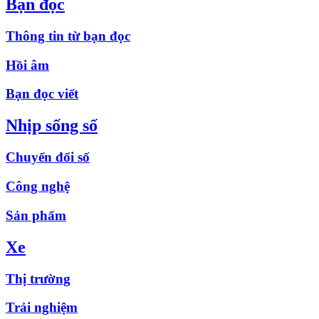
Bạn đọc
Thông tin từ bạn đọc
Hồi âm
Bạn đọc viết
Nhịp sống số
Chuyển đổi số
Công nghệ
Sản phẩm
Xe
Thị trường
Trải nghiệm