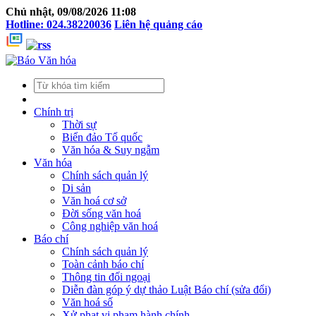
Chủ nhật, 09/08/2026 11:08
Hotline: 024.38220036
Liên hệ quảng cáo
Chính trị
Thời sự
Biển đảo Tổ quốc
Văn hóa & Suy ngẫm
Văn hóa
Chính sách quản lý
Di sản
Văn hoá cơ sở
Đời sống văn hoá
Công nghiệp văn hoá
Báo chí
Chính sách quản lý
Toàn cảnh báo chí
Thông tin đối ngoại
Diễn đàn góp ý dự thảo Luật Báo chí (sửa đổi)
Văn hoá số
Xử phạt vi phạm hành chính