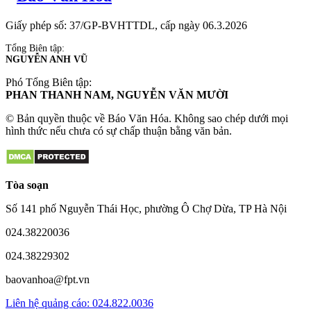
Giấy phép số: 37/GP-BVHTTDL, cấp ngày 06.3.2026
Tổng Biên tập:
NGUYỄN ANH VŨ
Phó Tổng Biên tập:
PHAN THANH NAM, NGUYỄN VĂN MƯỜI
© Bản quyền thuộc về Báo Văn Hóa. Không sao chép dưới mọi
hình thức nếu chưa có sự chấp thuận bằng văn bản.
Tòa soạn
Số 141 phố Nguyễn Thái Học, phường Ô Chợ Dừa, TP Hà Nội
024.38220036
024.38229302
baovanhoa@fpt.vn
Liên hệ quảng cáo: 024.822.0036