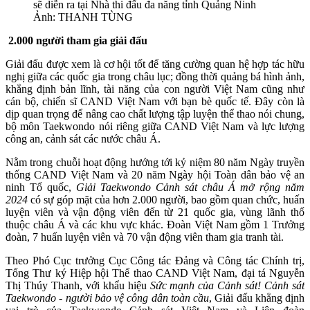
sẽ diễn ra tại Nhà thi đấu đa năng tỉnh Quảng Ninh
Ảnh: THANH TÙNG
2.000 người tham gia giải đấu
Giải đấu được xem là cơ hội tốt để tăng cường quan hệ hợp tác hữu
nghị giữa các quốc gia trong châu lục; đồng thời quảng bá hình ảnh,
khẳng định bản lĩnh, tài năng của con người Việt Nam cũng như
cán bộ, chiến sĩ CAND Việt Nam với bạn bè quốc tế. Đây còn là
dịp quan trọng để nâng cao chất lượng tập luyện thể thao nói chung,
bộ môn Taekwondo nói riêng giữa CAND Việt Nam và lực lượng
công an, cảnh sát các nước châu Á.
Nằm trong chuỗi hoạt động hướng tới kỷ niệm 80 năm Ngày truyền
thống CAND Việt Nam và 20 năm Ngày hội Toàn dân bảo vệ an
ninh Tổ quốc,
Giải Taekwondo Cảnh sát châu Á mở rộng năm
2024
có sự góp mặt của hơn 2.000 người, bao gồm quan chức, huấn
luyện viên và vận động viên đến từ 21 quốc gia, vùng lãnh thổ
thuộc châu Á và các khu vực khác. Đoàn Việt Nam gồm 1 Trưởng
đoàn, 7 huấn luyện viên và 70 vận động viên tham gia tranh tài.
Theo Phó Cục trưởng Cục Công tác Đảng và Công tác Chính trị,
Tổng Thư ký Hiệp hội Thể thao CAND Việt Nam, đại tá Nguyễn
Thị Thúy Thanh, với khẩu hiệu
Sức mạnh của Cảnh sát! Cảnh sát
Taekwondo - người bảo vệ công dân toàn cầu
, Giải đấu khẳng định