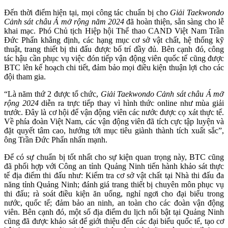
Đến thời điểm hiện tại, mọi công tác chuẩn bị cho
Giải Taekwondo
Cảnh sát châu Á mở rộng năm 2024
đã hoàn thiện, sẵn sàng cho lễ
khai mạc. Phó Chủ tịch Hiệp hội Thể thao CAND Việt Nam Trần
Đức Phấn khẳng định, các hạng mục cơ sở vật chất, hệ thống kỹ
thuật, trang thiết bị thi đấu được bố trí đầy đủ. Bên cạnh đó, công
tác hậu cần phục vụ việc đón tiếp vận động viên quốc tế cũng được
BTC lên kế hoạch chi tiết, đảm bảo mọi điều kiện thuận lợi cho các
đội tham gia.
“Là năm thứ 2 được tổ chức,
Giải Taekwondo Cảnh sát châu Á mở
rộng 2024
diễn ra trực tiếp thay vì hình thức online như mùa giải
trước. Đây là cơ hội để vận động viên các nước được cọ xát thực tế.
Về phía đoàn Việt Nam, các vận động viên đã tích cực tập luyện và
đặt quyết tâm cao, hướng tới mục tiêu giành thành tích xuất sắc”,
ông Trần Đức Phấn nhấn mạnh.
Để có sự chuẩn bị tốt nhất cho sự kiện quan trọng này, BTC cũng
đã phối hợp với Công an tỉnh Quảng Ninh tiến hành khảo sát thực
tế địa điểm thi đấu như: Kiểm tra cơ sở vật chất tại Nhà thi đấu đa
năng tỉnh Quảng Ninh; đánh giá trang thiết bị chuyên môn phục vụ
thi đấu; rà soát điều kiện ăn uống, nghỉ ngơi cho đại biểu trong
nước, quốc tế; đảm bảo an ninh, an toàn cho các đoàn vận động
viên. Bên cạnh đó, một số địa điểm du lịch nổi bật tại Quảng Ninh
cũng đã được khảo sát để giới thiệu đến các đại biểu quốc tế, tạo cơ