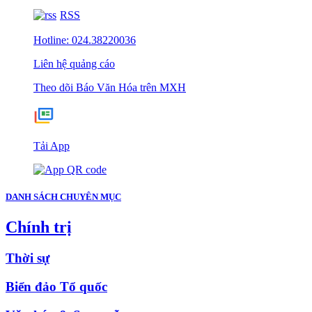
RSS
Hotline: 024.38220036
Liên hệ quảng cáo
Theo dõi Báo Văn Hóa trên MXH
Tải App
DANH SÁCH CHUYÊN MỤC
Chính trị
Thời sự
Biển đảo Tổ quốc