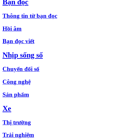
Bạn đọc
Thông tin từ bạn đọc
Hồi âm
Bạn đọc viết
Nhịp sống số
Chuyển đổi số
Công nghệ
Sản phẩm
Xe
Thị trường
Trải nghiệm