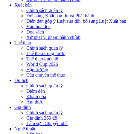
Xuất bản
Chính sách quản lý
Đời sống Xuất bản, In và Phát hành
Diễn đàn góp ý Luật sửa đổi, bổ sung Luật Xuất bản
Văn hoá đọc
Đọc sách
Xử phạt vi phạm hành chính
Thể thao
Chính sách quản lý
Thể thao trong nước
Thể thao quốc tế
World Cup 2026
Hậu trường
Câu chuyện thể thao
Du lịch
Chính sách quản lý
Điểm đến
Khám phá
Ẩm thực
Gia đình
Chính sách quản lý
Gia đình 360 độ
Tâm sự - Chuyện nhà
Nghệ thuật