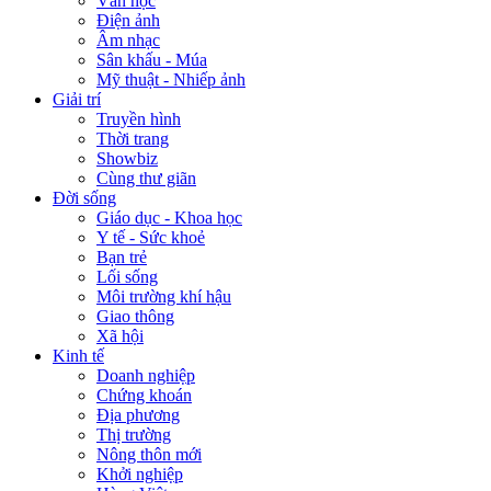
Văn học
Điện ảnh
Âm nhạc
Sân khấu - Múa
Mỹ thuật - Nhiếp ảnh
Giải trí
Truyền hình
Thời trang
Showbiz
Cùng thư giãn
Đời sống
Giáo dục - Khoa học
Y tế - Sức khoẻ
Bạn trẻ
Lối sống
Môi trường khí hậu
Giao thông
Xã hội
Kinh tế
Doanh nghiệp
Chứng khoán
Địa phương
Thị trường
Nông thôn mới
Khởi nghiệp