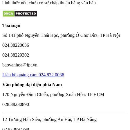
hình thức nếu chưa có sự chấp thuận bằng văn bản.
Tòa soạn
Số 141 phố Nguyễn Thái Học, phường Ô Chợ Dừa, TP Hà Nội
024.38220036
024.38229302
baovanhoa@fpt.vn
Liên hệ quảng cáo: 024.822.0036
Văn phòng đại diện phía Nam
170 Nguyễn Đình Chiểu, phường Xuân Hòa, TP HCM
028.38230890
12 Trương Hán Siêu, phường An Hải, TP Đà Nẵng
0236.3897798