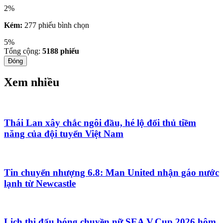
2%
Kém:
277 phiếu bình chọn
5%
Tổng cộng:
5188
phiếu
Đóng
Xem nhiều
Thái Lan xây chắc ngôi đầu, hé lộ đối thủ tiềm
năng của đội tuyển Việt Nam
Tin chuyển nhượng 6.8: Man United nhận gáo nước
lạnh từ Newcastle
Lịch thi đấu bóng chuyền nữ SEA V.Cup 2026 hôm