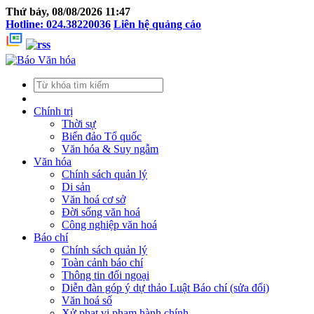
Thứ bảy, 08/08/2026 11:47
Hotline: 024.38220036
Liên hệ quảng cáo
Chính trị
Thời sự
Biển đảo Tổ quốc
Văn hóa & Suy ngẫm
Văn hóa
Chính sách quản lý
Di sản
Văn hoá cơ sở
Đời sống văn hoá
Công nghiệp văn hoá
Báo chí
Chính sách quản lý
Toàn cảnh báo chí
Thông tin đối ngoại
Diễn đàn góp ý dự thảo Luật Báo chí (sửa đổi)
Văn hoá số
Xử phạt vi phạm hành chính