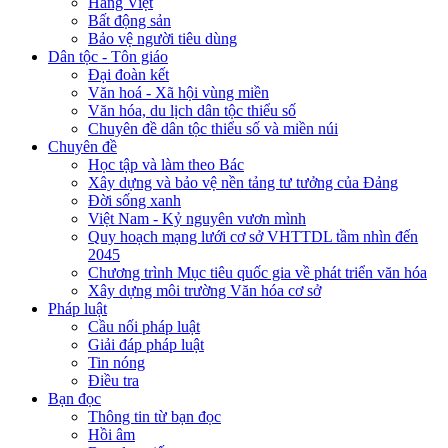
Hàng Việt
Bất động sản
Bảo vệ người tiêu dùng
Dân tộc - Tôn giáo
Đại đoàn kết
Văn hoá - Xã hội vùng miền
Văn hóa, du lịch dân tộc thiểu số
Chuyên đề dân tộc thiểu số và miền núi
Chuyên đề
Học tập và làm theo Bác
Xây dựng và bảo vệ nền tảng tư tưởng của Đảng
Đời sống xanh
Việt Nam - Kỷ nguyên vươn mình
Quy hoạch mạng lưới cơ sở VHTTDL tầm nhìn đến
2045
Chương trình Mục tiêu quốc gia về phát triển văn hóa
Xây dựng môi trường Văn hóa cơ sở
Pháp luật
Cầu nối pháp luật
Giải đáp pháp luật
Tin nóng
Điều tra
Bạn đọc
Thông tin từ bạn đọc
Hồi âm