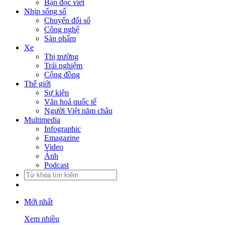
Bạn đọc viết
Nhịp sống số
Chuyển đổi số
Công nghệ
Sản phẩm
Xe
Thị trường
Trải nghiệm
Cộng đồng
Thế giới
Sự kiện
Văn hoá quốc tế
Người Việt năm châu
Multimedia
Infographic
Emagazine
Video
Ảnh
Podcast
Mới nhất
Xem nhiều