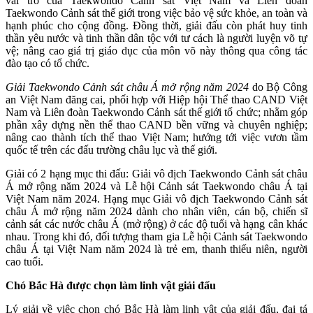
vai trò của Taekwondo Cảnh sát Việt Nam và Liên đoàn
Taekwondo Cảnh sát thế giới trong việc bảo vệ sức khỏe, an toàn và
hạnh phúc cho cộng đồng. Đồng thời, giải đấu còn phát huy tinh
thần yêu nước và tinh thần dân tộc với tư cách là người luyện võ tự
vệ; nâng cao giá trị giáo dục của môn võ này thông qua công tác
đào tạo có tổ chức.
Giải Taekwondo Cảnh sát châu Á mở rộng năm 2024
do Bộ Công
an Việt Nam đăng cai, phối hợp với Hiệp hội Thể thao CAND Việt
Nam và Liên đoàn Taekwondo Cảnh sát thế giới tổ chức; nhằm góp
phần xây dựng nền thể thao CAND bền vững và chuyên nghiệp;
nâng cao thành tích thể thao Việt Nam; hướng tới việc vươn tầm
quốc tế trên các đấu trường châu lục và thế giới.
Giải có 2 hạng mục thi đấu: Giải vô địch Taekwondo Cảnh sát châu
Á mở rộng năm 2024 và Lễ hội Cảnh sát Taekwondo châu Á tại
Việt Nam năm 2024. Hạng mục Giải vô địch Taekwondo Cảnh sát
châu Á mở rộng năm 2024 dành cho nhân viên, cán bộ, chiến sĩ
cảnh sát các nước châu Á (mở rộng) ở các độ tuổi và hạng cân khác
nhau. Trong khi đó, đối tượng tham gia Lễ hội Cảnh sát Taekwondo
châu Á tại Việt Nam năm 2024 là trẻ em, thanh thiếu niên, người
cao tuổi.
Chó Bắc Hà được chọn làm linh vật giải đấu
Lý giải về việc chọn chó Bắc Hà làm linh vật của giải đấu, đại tá