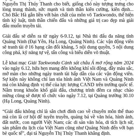
Nguyễn Thị Thúy Thanh cho biết, giống chó này tượng trưng cho
lòng trung thành, sức mạnh và tinh thần kiên cường, kiên định...
Chó Bắc Hà gắn liền với bản chất của môn võ Taekwondo, thể hiện
tính kỷ luật, tinh thần chiến đấu và những giá trị cao đẹp mà giải
đấu muốn truyền tải.
Giải đấu sẽ diễn ra từ ngày 6-9.12, tại Nhà thi đấu đa năng tỉnh
Quảng Ninh (Đại Yên, Hạ Long, Quảng Ninh). Các vận động viên
sẽ tranh tài ở 16 hạng cân đối kháng, 5 nội dung quyền, 5 nội dung
công phá, kỹ năng tự vệ, tấn công và biểu diễn võ thuật.
Lễ khai mạc
Giải Taekwondo Cảnh sát châu Á mở rộng năm 2024
vào ngày 6.12, hứa hẹn mang đến không khí sôi động, đầy màu sắc,
mở màn cho những ngày tranh tài hấp dẫn của các vận động viên.
Sự kiện này không chỉ lan tỏa hình ảnh Việt Nam và Quảng Ninh
mà còn khẳng định vị thế của lực lượng CAND trên trường quốc tế.
Nằm trong khuôn khổ giải đấu, chương trình đêm ca nhạc chào
mừng cũng sẽ được tổ chức vào ngày 7.12, tại Quảng trường 30.10
(Hạ Long, Quảng Ninh).
“Giải đấu không chỉ là sân chơi đỉnh cao về chuyên môn thể thao
mà còn là cơ hội để tuyên truyền, quảng bá về văn hóa, hình ảnh,
đất nước, con người Việt Nam; các di sản văn hóa, di tích lịch sử,
sản phẩm du lịch của Việt Nam cũng như Quảng Ninh đến với bạn
bè quốc tế”, đại tá Nguyễn Thị Thúy Thanh khẳng định.