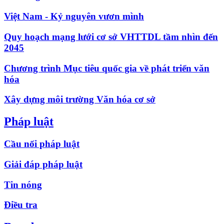
Việt Nam - Kỷ nguyên vươn mình
Quy hoạch mạng lưới cơ sở VHTTDL tầm nhìn đến
2045
Chương trình Mục tiêu quốc gia về phát triển văn
hóa
Xây dựng môi trường Văn hóa cơ sở
Pháp luật
Cầu nối pháp luật
Giải đáp pháp luật
Tin nóng
Điều tra