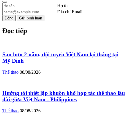
Họ tên
Địa chỉ Email
Đóng
Gửi bình luận
Đọc tiếp
Sau hơn 2 năm, đội tuyển Việt Nam lại thắng tại
Mỹ Đình
Thể thao
08/08/2026
Hướng tới thiết lập khuôn khổ hợp tác thể thao lâu
dài giữa Việt Nam - Philippines
Thể thao
08/08/2026