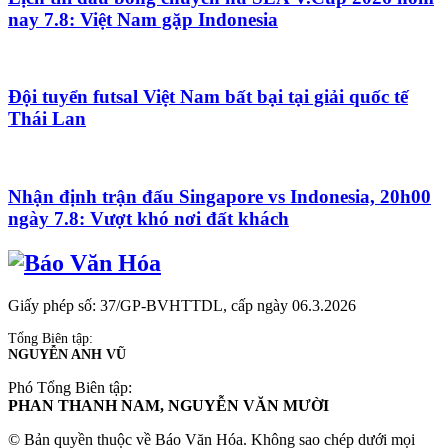
nay 7.8: Việt Nam gặp Indonesia
Đội tuyển futsal Việt Nam bất bại tại giải quốc tế
Thái Lan
Nhận định trận đấu Singapore vs Indonesia, 20h00
ngày 7.8: Vượt khó nơi đất khách
Giấy phép số: 37/GP-BVHTTDL, cấp ngày 06.3.2026
Tổng Biên tập:
NGUYỄN ANH VŨ
Phó Tổng Biên tập:
PHAN THANH NAM, NGUYỄN VĂN MƯỜI
© Bản quyền thuộc về Báo Văn Hóa. Không sao chép dưới mọi