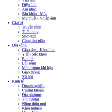
Văn học
Điện ảnh
Âm nhạc
Sân khấu - Múa
Mỹ thuật - Nhiếp ảnh
Giải trí
Truyền hình
Thời trang
Showbiz
Cùng thư giãn
Đời sống
Giáo dục - Khoa học
Y tế - Sức khoẻ
Bạn trẻ
Lối sống
Môi trường khí hậu
Giao thông
Xã hội
Kinh tế
Doanh nghiệp
Chứng khoán
Địa phương
Thị trường
Nông thôn mới
Khởi nghiệp