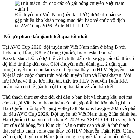
Đội tuyển nữ Việt Nam (bên kia lưới) được dự báo sẽ
gặp nhiều khó khăn trong mục tiêu bảo vệ chức vô địch
tại AVC Cup 2026. Ảnh: NHƯ HUY
Nỗ lực phấn đấu giành kết quả tốt nhất
Tại AVC Cup 2026, đội tuyển nữ Việt Nam nằm ở bảng B với
Lebanon, Hồng Kông (Trung Quốc), Indonesia, Iran và
Kazakhstan. Đội có lợi thế về lịch thi đấu khi sẽ gặp các đối thủ có
độ khó từ thấp đến cao. Giới chuyên môn đánh giá, 2 trận quan
trọng quyết định cho tấm vé đi tiếp của thầy trò HLV Nguyễn Tuấn
Kiệt là các cuộc chạm trán với đội tuyển Iran và Kazakhstan. Với
lực lượng và thực lực hiện tại, thầy trò HLV Nguyễn Tuấn Kiệt
hoàn toàn có thể giành một trong hai tấm vé vào bán kết.
Thử thách thực sự cho đội chỉ đến ở bán kết và chung kết, nơi mà
các cô gái Việt Nam hoàn toàn có thể gặp đối thủ lớn nhất giải là
Hàn Quốc - đội bị rớt hạng Volleyball Nations League 2025 và phải
thi đấu AVC Cup 2026. Đội tuyển nữ Việt Nam từng 2 lần đánh bại
Hàn Quốc ở Giải vô địch châu Á 2023 và ASIAD 19. Dù vậy, thực
lực của đội bóng “xứ Kim chi” vẫn ở mức cao và sẽ là thử thách
thật sự cho tham vọng của thầy trò HLV Nguyễn Tuấn Kiệt. Cùng
với đó, đội tuyển nữ Hàn Quốc cũng sẽ quyết tâm rất nhiều để đạt