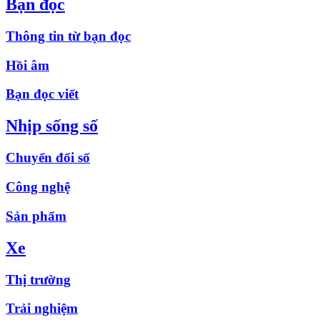
Bạn đọc
Thông tin từ bạn đọc
Hồi âm
Bạn đọc viết
Nhịp sống số
Chuyển đổi số
Công nghệ
Sản phẩm
Xe
Thị trường
Trải nghiệm