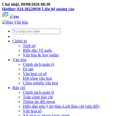
Chủ nhật, 09/08/2026 08:38
Hotline: 024.38220036
Liên hệ quảng cáo
Chính trị
Thời sự
Biển đảo Tổ quốc
Văn hóa & Suy ngẫm
Văn hóa
Chính sách quản lý
Di sản
Văn hoá cơ sở
Đời sống văn hoá
Công nghiệp văn hoá
Báo chí
Chính sách quản lý
Toàn cảnh báo chí
Thông tin đối ngoại
Diễn đàn góp ý dự thảo Luật Báo chí (sửa đổi)
Văn hoá số
Xử phạt vi phạm hành chính