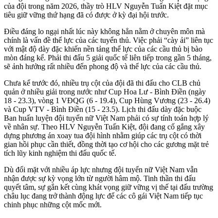
của đội trong năm 2026, thầy trò HLV Nguyễn Tuấn Kiệt đặt mục
tiêu giữ vững thứ hạng đã có được ở kỳ đại hội trước.
Điều đáng lo ngại nhất lúc này không hẳn nằm ở chuyên môn mà
chính là vấn đề thể lực của các tuyển thủ. Việc phải “cày ải” liên tục
với mật độ dày đặc khiến nền tảng thể lực của các cầu thủ bị bào
mòn đáng kể. Phải thi đấu 5 giải quốc tế liên tiếp trong gần 5 tháng,
sẽ ảnh hưởng rất nhiều đến phong độ và thể lực của các cầu thủ.
Chưa kể trước đó, nhiều trụ cột của đội đã thi đấu cho CLB chủ
quản ở nhiều giải trong nước như Cup Hoa Lư - Bình Điền (ngày
18 - 23.3), vòng 1 VĐQG (6 - 19.4), Cup Hùng Vương (23 - 26.4)
và Cup VTV - Bình Điền (15 - 23.5). Lịch thi đấu dày đặc buộc
Ban huấn luyện đội tuyển nữ Việt Nam phải có sự tính toán hợp lý
về nhân sự. Theo HLV Nguyễn Tuấn Kiệt, đội đang cố gắng xây
dựng phương án xoay tua đội hình nhằm giúp các trụ cột có thời
gian hồi phục cần thiết, đồng thời tạo cơ hội cho các gương mặt trẻ
tích lũy kinh nghiệm thi đấu quốc tế.
Dù đối mặt với nhiều áp lực nhưng đội tuyển nữ Việt Nam vẫn
nhận được sự kỳ vọng lớn từ người hâm mộ. Tinh thần thi đấu
quyết tâm, sự gắn kết cùng khát vọng giữ vững vị thế tại đấu trường
châu lục đang trở thành động lực để các cô gái Việt Nam tiếp tục
chinh phục những cột mốc mới.