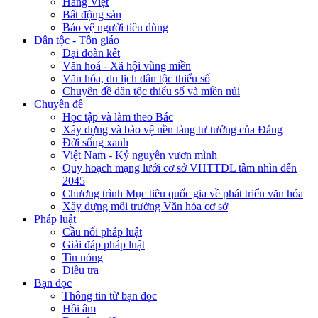
Hàng Việt
Bất động sản
Bảo vệ người tiêu dùng
Dân tộc - Tôn giáo
Đại đoàn kết
Văn hoá - Xã hội vùng miền
Văn hóa, du lịch dân tộc thiểu số
Chuyên đề dân tộc thiểu số và miền núi
Chuyên đề
Học tập và làm theo Bác
Xây dựng và bảo vệ nền tảng tư tưởng của Đảng
Đời sống xanh
Việt Nam - Kỷ nguyên vươn mình
Quy hoạch mạng lưới cơ sở VHTTDL tầm nhìn đến
2045
Chương trình Mục tiêu quốc gia về phát triển văn hóa
Xây dựng môi trường Văn hóa cơ sở
Pháp luật
Cầu nối pháp luật
Giải đáp pháp luật
Tin nóng
Điều tra
Bạn đọc
Thông tin từ bạn đọc
Hồi âm