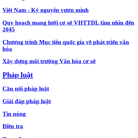
Việt Nam - Kỷ nguyên vươn mình
Quy hoạch mạng lưới cơ sở VHTTDL tầm nhìn đến
2045
Chương trình Mục tiêu quốc gia về phát triển văn
hóa
Xây dựng môi trường Văn hóa cơ sở
Pháp luật
Cầu nối pháp luật
Giải đáp pháp luật
Tin nóng
Điều tra