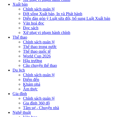
Xuất bản
Chính sách quản lý
Đời sống Xuất bản, In và Phát hành
Diễn đàn góp ý Luật sửa đổi, bổ sung Luật Xuất bản
Văn hoá đọc
Đọc sách
Xử phạt vi phạm hành chính
Thể thao
Chính sách quản lý
Thể thao trong nước
Thể thao quốc tế
World Cup 2026
Hậu trường
Câu chuyện thể thao
Du lịch
Chính sách quản lý
Điểm đến
Khám phá
Ẩm thực
Gia đình
Chính sách quản lý
Gia đình 360 độ
Tâm sự - Chuyện nhà
Nghệ thuật