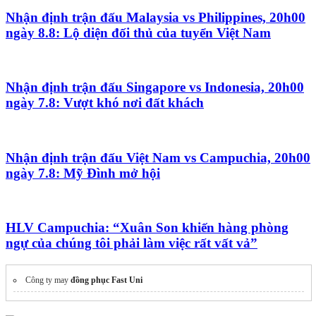
Nhận định trận đấu Malaysia vs Philippines, 20h00
ngày 8.8: Lộ diện đối thủ của tuyển Việt Nam
Nhận định trận đấu Singapore vs Indonesia, 20h00
ngày 7.8: Vượt khó nơi đất khách
Nhận định trận đấu Việt Nam vs Campuchia, 20h00
ngày 7.8: Mỹ Đình mở hội
HLV Campuchia: “Xuân Son khiến hàng phòng
ngự của chúng tôi phải làm việc rất vất vả”
Công ty may
đồng phục Fast Uni