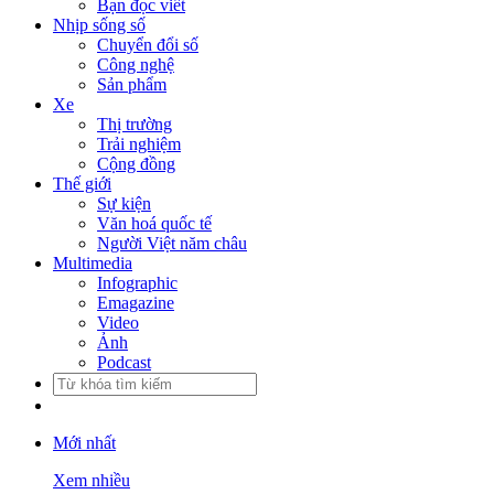
Bạn đọc viết
Nhịp sống số
Chuyển đổi số
Công nghệ
Sản phẩm
Xe
Thị trường
Trải nghiệm
Cộng đồng
Thế giới
Sự kiện
Văn hoá quốc tế
Người Việt năm châu
Multimedia
Infographic
Emagazine
Video
Ảnh
Podcast
Mới nhất
Xem nhiều