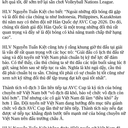
kết quả tốt, để sớm trở lại sân chơi Volleyball Nations League.
HLV Nguyễn Tuấn Kiệt cho biết: “Ngoài những đội bóng đã gặp
và là đối thủ của chúng ta như Indonesia, Philippines, Kazakhstan
thì năm nay có thêm đội nữ Hàn Quốc dự AVC Cup 2026. Do đó,
chúng tôi đánh giá đội Hàn Quốc là một trong những đối thủ rất
quan trọng và đây sẽ là đội bóng có khả năng tranh chấp thứ hạng
cao”.
HLV Nguyễn Tuấn Kiệt cũng lưu ý rằng khung giờ thi đấu tại giải
là vấn đề rất quan trọng với các học trò: “Giải đấu có lịch thi đấu từ
sáng và đội tuyển nữ Việt Nam phải chuẩn bị kỹ thể lực để đảm
bảo. Có thể thấy, cầu thủ chúng ta sẽ thi đấu các trận buổi sáng lúc 8
giờ, sáng hôm sau sẽ tiếp tục ra sân. Nghĩa là khi ngủ dậy, cầu thủ
đã phải chuẩn bị ra sân. Chúng tôi phải có sự chuẩn bị tốt cũng như
xem xét kỹ từng đối thủ để tập trung đạt kết quả tốt nhất”.
Thành tích vô địch 3 lần liên tiếp tại AVC Cup là kỳ tích của bóng
chuyền nữ Việt Nam bởi “vô địch đã khó, bảo vệ chức vô địch còn
khó hơn”. Thế nhưng các cô gái Việt Nam đã làm “điều khó” ấy
hơn 1 lần. Đội tuyển nữ Việt Nam đang hướng đến mục tiêu giành
chức vô địch AVC Cup lần thứ tư liên tiếp. Thành tích này nếu đạt
được sẽ tiếp tục khẳng định bước tiến mạnh mẽ của bóng chuyền nữ
Việt Nam trên đấu trường châu Á.