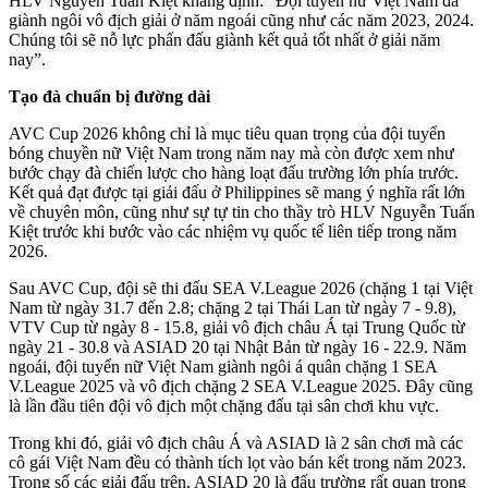
HLV Nguyễn Tuấn Kiệt khẳng định: “Đội tuyển nữ Việt Nam đã
giành ngôi vô địch giải ở năm ngoái cũng như các năm 2023, 2024.
Chúng tôi sẽ nỗ lực phấn đấu giành kết quả tốt nhất ở giải năm
nay”.
Tạo đà chuẩn bị
đường dài
AVC Cup 2026 không chỉ là mục tiêu quan trọng của đội tuyển
bóng chuyền nữ Việt Nam trong năm nay mà còn được xem như
bước chạy đà chiến lược cho hàng loạt đấu trường lớn phía trước.
Kết quả đạt được tại giải đấu ở Philippines sẽ mang ý nghĩa rất lớn
về chuyên môn, cũng như sự tự tin cho thầy trò HLV Nguyễn Tuấn
Kiệt trước khi bước vào các nhiệm vụ quốc tế liên tiếp trong năm
2026.
Sau AVC Cup, đội sẽ thi đấu SEA V.League 2026 (chặng 1 tại Việt
Nam từ ngày 31.7 đến 2.8; chặng 2 tại Thái Lan từ ngày 7 - 9.8),
VTV Cup từ ngày 8 - 15.8, giải vô địch châu Á tại Trung Quốc từ
ngày 21 - 30.8 và ASIAD 20 tại Nhật Bản từ ngày 16 - 22.9. Năm
ngoái, đội tuyển nữ Việt Nam giành ngôi á quân chặng 1 SEA
V.League 2025 và vô địch chặng 2 SEA V.League 2025.
Đây cũng
là lần đầu tiên đội vô địch một chặng đấu tại sân chơi khu vực.
Trong khi đó, giải vô địch châu Á và ASIAD là 2 sân chơi mà các
cô gái Việt Nam đều có thành tích lọt vào bán kết trong năm 2023.
Trong số các giải đấu trên, ASIAD 20 là đấu trường rất quan trọng