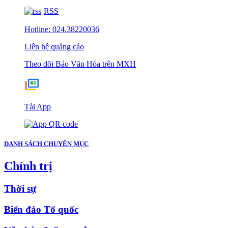
RSS
Hotline: 024.38220036
Liên hệ quảng cáo
Theo dõi Báo Văn Hóa trên MXH
Tải App
DANH SÁCH CHUYÊN MỤC
Chính trị
Thời sự
Biển đảo Tổ quốc