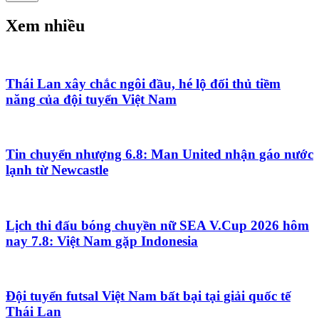
Xem nhiều
Thái Lan xây chắc ngôi đầu, hé lộ đối thủ tiềm
năng của đội tuyển Việt Nam
Tin chuyển nhượng 6.8: Man United nhận gáo nước
lạnh từ Newcastle
Lịch thi đấu bóng chuyền nữ SEA V.Cup 2026 hôm
nay 7.8: Việt Nam gặp Indonesia
Đội tuyển futsal Việt Nam bất bại tại giải quốc tế
Thái Lan