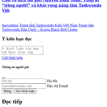
“trồng người” và khát vọng nâng tầm Taekwondo
Việt
baovanhoa
Trung tâm Taekwondo Kids Việt Nam
Trung tâm
Taekwondo Hàn Quốc – Korea Black Belt Center
Ý kiến bạn đọc
Gửi bình luận
Thông tin người gửi
Họ tên
Địa chỉ Email
Đóng
Gửi bình luận
Đọc tiếp