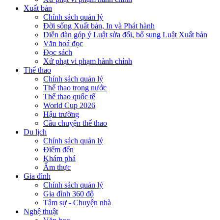
Xuất bản
Chính sách quản lý
Đời sống Xuất bản, In và Phát hành
Diễn đàn góp ý Luật sửa đổi, bổ sung Luật Xuất bản
Văn hoá đọc
Đọc sách
Xử phạt vi phạm hành chính
Thể thao
Chính sách quản lý
Thể thao trong nước
Thể thao quốc tế
World Cup 2026
Hậu trường
Câu chuyện thể thao
Du lịch
Chính sách quản lý
Điểm đến
Khám phá
Ẩm thực
Gia đình
Chính sách quản lý
Gia đình 360 độ
Tâm sự - Chuyện nhà
Nghệ thuật