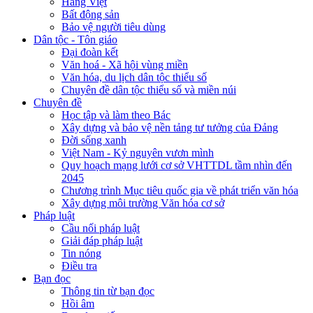
Hàng Việt
Bất động sản
Bảo vệ người tiêu dùng
Dân tộc - Tôn giáo
Đại đoàn kết
Văn hoá - Xã hội vùng miền
Văn hóa, du lịch dân tộc thiểu số
Chuyên đề dân tộc thiểu số và miền núi
Chuyên đề
Học tập và làm theo Bác
Xây dựng và bảo vệ nền tảng tư tưởng của Đảng
Đời sống xanh
Việt Nam - Kỷ nguyên vươn mình
Quy hoạch mạng lưới cơ sở VHTTDL tầm nhìn đến
2045
Chương trình Mục tiêu quốc gia về phát triển văn hóa
Xây dựng môi trường Văn hóa cơ sở
Pháp luật
Cầu nối pháp luật
Giải đáp pháp luật
Tin nóng
Điều tra
Bạn đọc
Thông tin từ bạn đọc
Hồi âm