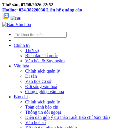
Thứ sáu, 07/08/2026 22:52
Hotline: 024.38220036
Liên hệ quảng cáo
Chính trị
Thời sự
Biển đảo Tổ quốc
Văn hóa & Suy ngẫm
Văn hóa
Chính sách quản lý
Di sản
Văn hoá cơ sở
Đời sống văn hoá
Công nghiệp văn hoá
Báo chí
Chính sách quản lý
Toàn cảnh báo chí
Thông tin đối ngoại
Diễn đàn góp ý dự thảo Luật Báo chí (sửa đổi)
Văn hoá số
Xử phạt vi phạm hành chính