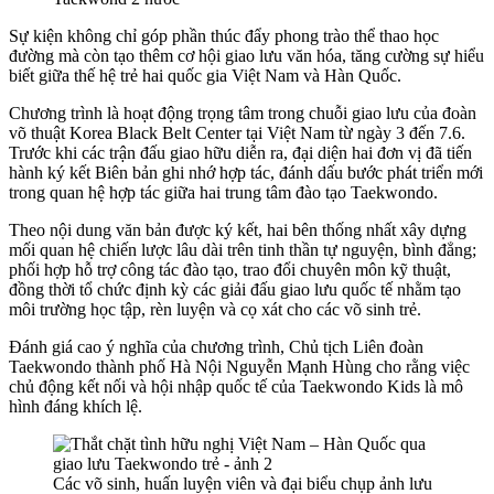
Sự kiện không chỉ góp phần thúc đẩy phong trào thể thao học
đường mà còn tạo thêm cơ hội giao lưu văn hóa, tăng cường sự hiểu
biết giữa thế hệ trẻ hai quốc gia Việt Nam và Hàn Quốc.
Chương trình là hoạt động trọng tâm trong chuỗi giao lưu của đoàn
võ thuật Korea Black Belt Center tại Việt Nam từ ngày 3 đến 7.6.
Trước khi các trận đấu giao hữu diễn ra, đại diện hai đơn vị đã tiến
hành ký kết Biên bản ghi nhớ hợp tác, đánh dấu bước phát triển mới
trong quan hệ hợp tác giữa hai trung tâm đào tạo Taekwondo.
Theo nội dung văn bản được ký kết, hai bên thống nhất xây dựng
mối quan hệ chiến lược lâu dài trên tinh thần tự nguyện, bình đẳng;
phối hợp hỗ trợ công tác đào tạo, trao đổi chuyên môn kỹ thuật,
đồng thời tổ chức định kỳ các giải đấu giao lưu quốc tế nhằm tạo
môi trường học tập, rèn luyện và cọ xát cho các võ sinh trẻ.
Đánh giá cao ý nghĩa của chương trình, Chủ tịch Liên đoàn
Taekwondo thành phố Hà Nội Nguyễn Mạnh Hùng cho rằng việc
chủ động kết nối và hội nhập quốc tế của Taekwondo Kids là mô
hình đáng khích lệ.
Các võ sinh, huấn luyện viên và đại biểu chụp ảnh lưu