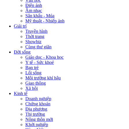
Văn học
Điện ảnh
Âm nhạc
Sân khấu - Múa
Mỹ thuật - Nhiếp ảnh
Giải trí
Truyền hình
Thời trang
Showbiz
Cùng thư giãn
Đời sống
Giáo dục - Khoa học
Y tế - Sức khoẻ
Bạn trẻ
Lối sống
Môi trường khí hậu
Giao thông
Xã hội
Kinh tế
Doanh nghiệp
Chứng khoán
Địa phương
Thị trường
Nông thôn mới
Khởi nghiệp