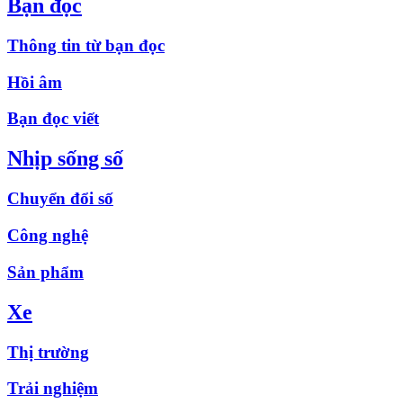
Bạn đọc
Thông tin từ bạn đọc
Hồi âm
Bạn đọc viết
Nhịp sống số
Chuyển đổi số
Công nghệ
Sản phẩm
Xe
Thị trường
Trải nghiệm