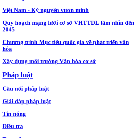
Việt Nam - Kỷ nguyên vươn mình
Quy hoạch mạng lưới cơ sở VHTTDL tầm nhìn đến
2045
Chương trình Mục tiêu quốc gia về phát triển văn
hóa
Xây dựng môi trường Văn hóa cơ sở
Pháp luật
Cầu nối pháp luật
Giải đáp pháp luật
Tin nóng
Điều tra