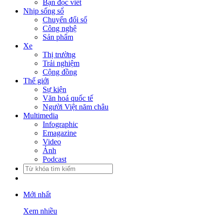
Bạn đọc viết
Nhịp sống số
Chuyển đổi số
Công nghệ
Sản phẩm
Xe
Thị trường
Trải nghiệm
Cộng đồng
Thế giới
Sự kiện
Văn hoá quốc tế
Người Việt năm châu
Multimedia
Infographic
Emagazine
Video
Ảnh
Podcast
Mới nhất
Xem nhiều