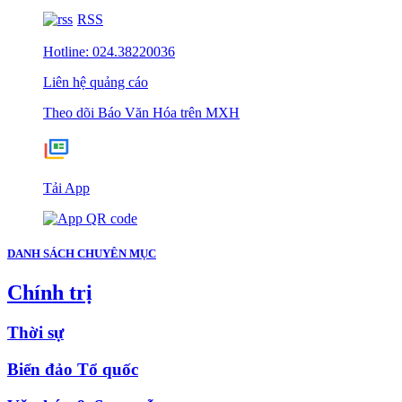
RSS
Hotline: 024.38220036
Liên hệ quảng cáo
Theo dõi Báo Văn Hóa trên MXH
Tải App
DANH SÁCH CHUYÊN MỤC
Chính trị
Thời sự
Biển đảo Tổ quốc