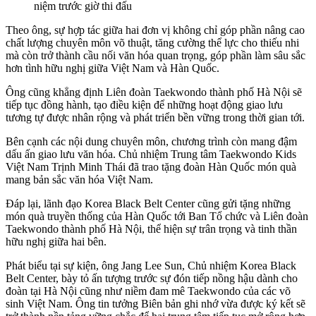
niệm trước giờ thi đấu
Theo ông, sự hợp tác giữa hai đơn vị không chỉ góp phần nâng cao
chất lượng chuyên môn võ thuật, tăng cường thể lực cho thiếu nhi
mà còn trở thành cầu nối văn hóa quan trọng, góp phần làm sâu sắc
hơn tình hữu nghị giữa Việt Nam và Hàn Quốc.
Ông cũng khẳng định Liên đoàn Taekwondo thành phố Hà Nội sẽ
tiếp tục đồng hành, tạo điều kiện để những hoạt động giao lưu
tương tự được nhân rộng và phát triển bền vững trong thời gian tới.
Bên cạnh các nội dung chuyên môn, chương trình còn mang đậm
dấu ấn giao lưu văn hóa. Chủ nhiệm Trung tâm Taekwondo Kids
Việt Nam Trịnh Minh Thái đã trao tặng đoàn Hàn Quốc món quà
mang bản sắc văn hóa Việt Nam.
Đáp lại, lãnh đạo Korea Black Belt Center cũng gửi tặng những
món quà truyền thống của Hàn Quốc tới Ban Tổ chức và Liên đoàn
Taekwondo thành phố Hà Nội, thể hiện sự trân trọng và tinh thần
hữu nghị giữa hai bên.
Phát biểu tại sự kiện, ông Jang Lee Sun, Chủ nhiệm Korea Black
Belt Center,
bày tỏ ấn tượng
trước sự đón tiếp nồng hậu dành cho
đoàn tại Hà Nội
cũng như niềm đam mê Taekwondo của các võ
sinh Việt Nam. Ông tin tưởng Biên bản ghi nhớ vừa được ký kết sẽ