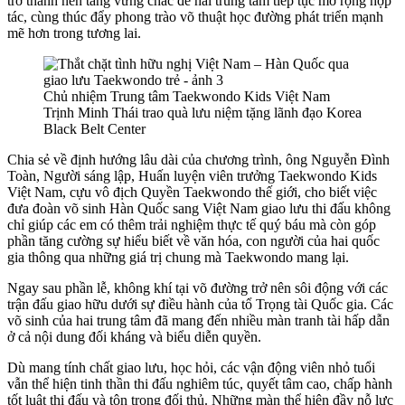
trở thành nền tảng vững chắc để hai trung tâm tiếp tục mở rộng hợp
tác, cùng thúc đẩy phong trào võ thuật học đường phát triển mạnh
mẽ hơn trong tương lai.
Chủ nhiệm Trung tâm Taekwondo Kids Việt Nam
Trịnh Minh Thái trao quà lưu niệm tặng lãnh đạo Korea
Black Belt Center
Chia sẻ về định hướng lâu dài của chương trình, ông Nguyễn Đình
Toàn, Người sáng lập, Huấn luyện viên trưởng Taekwondo Kids
Việt Nam, cựu vô địch Quyền Taekwondo thế giới, cho biết việc
đưa đoàn võ sinh Hàn Quốc sang Việt Nam giao lưu thi đấu không
chỉ giúp các em có thêm trải nghiệm thực tế quý báu mà còn góp
phần tăng cường sự hiểu biết về văn hóa, con người của hai quốc
gia thông qua những giá trị chung mà Taekwondo mang lại.
Ngay sau phần lễ, không khí tại võ đường trở nên sôi động với các
trận đấu giao hữu dưới sự điều hành của tổ Trọng tài Quốc gia. Các
võ sinh của hai trung tâm đã mang đến nhiều màn tranh tài hấp dẫn
ở cả nội dung đối kháng và biểu diễn quyền.
Dù mang tính chất giao lưu, học hỏi, các vận động viên nhỏ tuổi
vẫn thể hiện tinh thần thi đấu nghiêm túc, quyết tâm cao, chấp hành
tốt luật thi đấu và tôn trọng đối thủ. Những màn thể hiện đầy nỗ lực