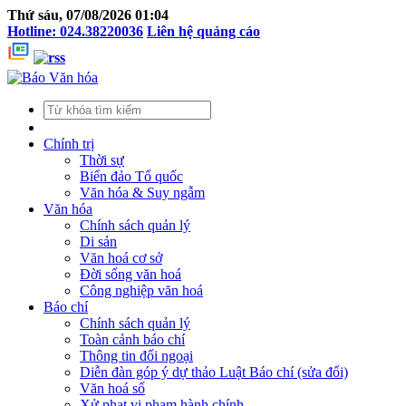
Thứ sáu, 07/08/2026 01:04
Hotline: 024.38220036
Liên hệ quảng cáo
Chính trị
Thời sự
Biển đảo Tổ quốc
Văn hóa & Suy ngẫm
Văn hóa
Chính sách quản lý
Di sản
Văn hoá cơ sở
Đời sống văn hoá
Công nghiệp văn hoá
Báo chí
Chính sách quản lý
Toàn cảnh báo chí
Thông tin đối ngoại
Diễn đàn góp ý dự thảo Luật Báo chí (sửa đổi)
Văn hoá số
Xử phạt vi phạm hành chính