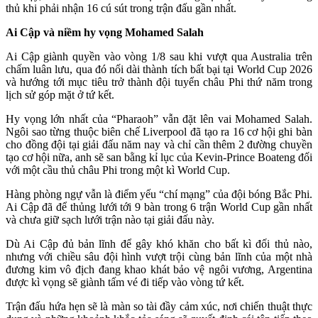
thủ khi phải nhận 16 cú sút trong trận đấu gần nhất.
Ai Cập và niềm hy vọng Mohamed Salah
Ai Cập giành quyền vào vòng 1/8 sau khi vượt qua Australia trên
chấm luân lưu, qua đó nối dài thành tích bất bại tại World Cup 2026
và hướng tới mục tiêu trở thành đội tuyển châu Phi thứ năm trong
lịch sử góp mặt ở tứ kết.
Hy vọng lớn nhất của “Pharaoh” vẫn đặt lên vai Mohamed Salah.
Ngôi sao từng thuộc biên chế Liverpool đã tạo ra 16 cơ hội ghi bàn
cho đồng đội tại giải đấu năm nay và chỉ cần thêm 2 đường chuyền
tạo cơ hội nữa, anh sẽ san bằng kỉ lục của Kevin-Prince Boateng đối
với một cầu thủ châu Phi trong một kì World Cup.
Hàng phòng ngự vẫn là điểm yếu “chí mạng” của đội bóng Bắc Phi.
Ai Cập đã để thủng lưới tới 9 bàn trong 6 trận World Cup gần nhất
và chưa giữ sạch lưới trận nào tại giải đấu này.
Dù Ai Cập đủ bản lĩnh để gây khó khăn cho bất kì đối thủ nào,
nhưng với chiều sâu đội hình vượt trội cùng bản lĩnh của một nhà
đương kim vô địch đang khao khát bảo vệ ngôi vương, Argentina
được kì vọng sẽ giành tấm vé đi tiếp vào vòng tứ kết.
Trận đấu hứa hẹn sẽ là màn so tài đầy cảm xúc, nơi chiến thuật thực