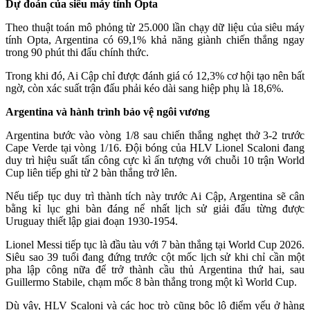
Dự đoán của siêu máy tính Opta
Theo thuật toán mô phỏng từ 25.000 lần chạy dữ liệu của siêu máy
tính Opta, Argentina có 69,1% khả năng giành chiến thắng ngay
trong 90 phút thi đấu chính thức.
Trong khi đó, Ai Cập chỉ được đánh giá có 12,3% cơ hội tạo nên bất
ngờ, còn xác suất trận đấu phải kéo dài sang hiệp phụ là 18,6%.
Argentina và hành trình bảo vệ ngôi vương
Argentina bước vào vòng 1/8 sau chiến thắng nghẹt thở 3-2 trước
Cape Verde tại vòng 1/16. Đội bóng của HLV Lionel Scaloni đang
duy trì hiệu suất tấn công cực kì ấn tượng với chuỗi 10 trận World
Cup liên tiếp ghi từ 2 bàn thắng trở lên.
Nếu tiếp tục duy trì thành tích này trước Ai Cập, Argentina sẽ cân
bằng kỉ lục ghi bàn đáng nể nhất lịch sử giải đấu từng được
Uruguay thiết lập giai đoạn 1930-1954.
Lionel Messi tiếp tục là đầu tàu với 7 bàn thắng tại World Cup 2026.
Siêu sao 39 tuổi đang đứng trước cột mốc lịch sử khi chỉ cần một
pha lập công nữa để trở thành cầu thủ Argentina thứ hai, sau
Guillermo Stabile, chạm mốc 8 bàn thắng trong một kì World Cup.
Dù vậy, HLV Scaloni và các học trò cũng bộc lộ điểm yếu ở hàng