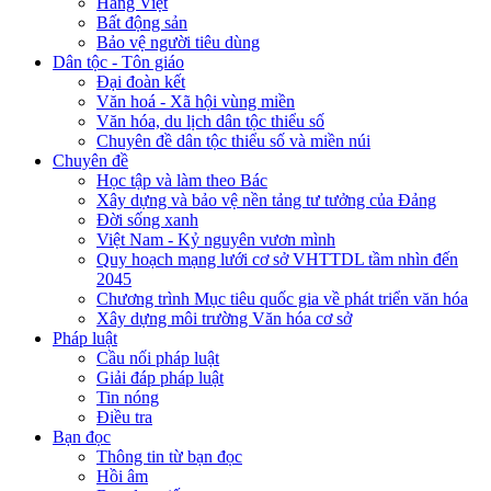
Hàng Việt
Bất động sản
Bảo vệ người tiêu dùng
Dân tộc - Tôn giáo
Đại đoàn kết
Văn hoá - Xã hội vùng miền
Văn hóa, du lịch dân tộc thiểu số
Chuyên đề dân tộc thiểu số và miền núi
Chuyên đề
Học tập và làm theo Bác
Xây dựng và bảo vệ nền tảng tư tưởng của Đảng
Đời sống xanh
Việt Nam - Kỷ nguyên vươn mình
Quy hoạch mạng lưới cơ sở VHTTDL tầm nhìn đến
2045
Chương trình Mục tiêu quốc gia về phát triển văn hóa
Xây dựng môi trường Văn hóa cơ sở
Pháp luật
Cầu nối pháp luật
Giải đáp pháp luật
Tin nóng
Điều tra
Bạn đọc
Thông tin từ bạn đọc
Hồi âm