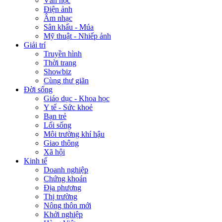
Văn học
Điện ảnh
Âm nhạc
Sân khấu - Múa
Mỹ thuật - Nhiếp ảnh
Giải trí
Truyền hình
Thời trang
Showbiz
Cùng thư giãn
Đời sống
Giáo dục - Khoa học
Y tế - Sức khoẻ
Bạn trẻ
Lối sống
Môi trường khí hậu
Giao thông
Xã hội
Kinh tế
Doanh nghiệp
Chứng khoán
Địa phương
Thị trường
Nông thôn mới
Khởi nghiệp