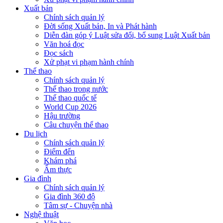
Xuất bản
Chính sách quản lý
Đời sống Xuất bản, In và Phát hành
Diễn đàn góp ý Luật sửa đổi, bổ sung Luật Xuất bản
Văn hoá đọc
Đọc sách
Xử phạt vi phạm hành chính
Thể thao
Chính sách quản lý
Thể thao trong nước
Thể thao quốc tế
World Cup 2026
Hậu trường
Câu chuyện thể thao
Du lịch
Chính sách quản lý
Điểm đến
Khám phá
Ẩm thực
Gia đình
Chính sách quản lý
Gia đình 360 độ
Tâm sự - Chuyện nhà
Nghệ thuật