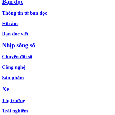
Bạn đọc
Thông tin từ bạn đọc
Hồi âm
Bạn đọc viết
Nhịp sống số
Chuyển đổi số
Công nghệ
Sản phẩm
Xe
Thị trường
Trải nghiệm