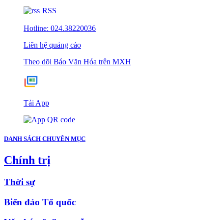
RSS
Hotline: 024.38220036
Liên hệ quảng cáo
Theo dõi Báo Văn Hóa trên MXH
Tải App
DANH SÁCH CHUYÊN MỤC
Chính trị
Thời sự
Biển đảo Tổ quốc