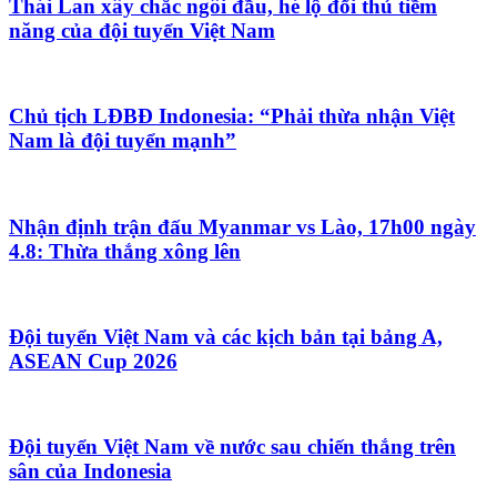
Thái Lan xây chắc ngôi đầu, hé lộ đối thủ tiềm
năng của đội tuyển Việt Nam
Chủ tịch LĐBĐ Indonesia: “Phải thừa nhận Việt
Nam là đội tuyển mạnh”
Nhận định trận đấu Myanmar vs Lào, 17h00 ngày
4.8: Thừa thắng xông lên
Đội tuyển Việt Nam và các kịch bản tại bảng A,
ASEAN Cup 2026
Đội tuyển Việt Nam về nước sau chiến thắng trên
sân của Indonesia