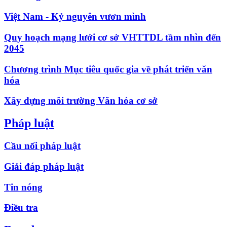
Việt Nam - Kỷ nguyên vươn mình
Quy hoạch mạng lưới cơ sở VHTTDL tầm nhìn đến
2045
Chương trình Mục tiêu quốc gia về phát triển văn
hóa
Xây dựng môi trường Văn hóa cơ sở
Pháp luật
Cầu nối pháp luật
Giải đáp pháp luật
Tin nóng
Điều tra