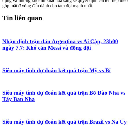
dụng và những khoảnh khắc tỏa sáng sẽ quyết định cái tên tiếp theo
góp mặt ở vòng đấu dành cho tám đội mạnh nhất.
Tin liên quan
Nhận định trận đấu Argentina vs Ai Cập, 23h00
ngày 7.7: Khó cản Messi và đồng đội
Siêu máy tính dự đoán kết quả trận Mỹ vs Bỉ
Siêu máy tính dự đoán kết quả trận Bồ Đào Nha vs
Tây Ban Nha
Siêu máy tính dự đoán kết quả trận Brazil vs Na Uy