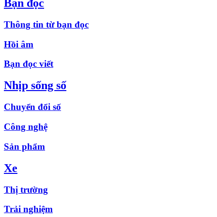
Bạn đọc
Thông tin từ bạn đọc
Hồi âm
Bạn đọc viết
Nhịp sống số
Chuyển đổi số
Công nghệ
Sản phẩm
Xe
Thị trường
Trải nghiệm