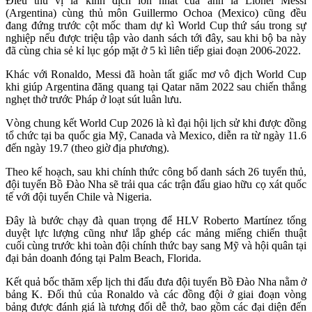
Điều thú vị là kình địch lớn nhất của anh là Lionel Messi
(Argentina) cùng thủ môn Guillermo Ochoa (Mexico) cũng đều
đang đứng trước cột mốc tham dự kì World Cup thứ sáu trong sự
nghiệp nếu được triệu tập vào danh sách tới đây, sau khi bộ ba này
đã cùng chia sẻ kỉ lục góp mặt ở 5 kì liên tiếp giai đoạn 2006-2022.
Khác với Ronaldo, Messi đã hoàn tất giấc mơ vô địch World Cup
khi giúp Argentina đăng quang tại Qatar năm 2022 sau chiến thắng
nghẹt thở trước Pháp ở loạt sút luân lưu.
Vòng chung kết World Cup 2026 là kì đại hội lịch sử khi được đồng
tổ chức tại ba quốc gia Mỹ, Canada và Mexico, diễn ra từ ngày 11.6
đến ngày 19.7 (theo giờ địa phương).
Theo kế hoạch, sau khi chính thức công bố danh sách 26 tuyển thủ,
đội tuyển Bồ Đào Nha sẽ trải qua các trận đấu giao hữu cọ xát quốc
tế với đội tuyển Chile và Nigeria.
Đây là bước chạy đà quan trọng để HLV Roberto Martínez tổng
duyệt lực lượng cũng như lắp ghép các mảng miếng chiến thuật
cuối cùng trước khi toàn đội chính thức bay sang Mỹ và hội quân tại
đại bản doanh đóng tại Palm Beach, Florida.
Kết quả bốc thăm xếp lịch thi đấu đưa đội tuyển Bồ Đào Nha nằm ở
bảng K. Đối thủ của Ronaldo và các đồng đội ở giai đoạn vòng
bảng được đánh giá là tương đối dễ thở, bao gồm các đại diện đến