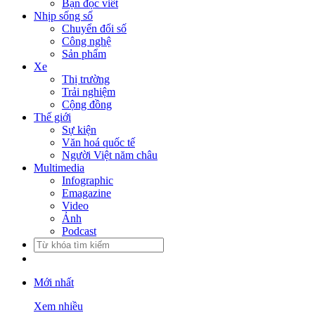
Bạn đọc viết
Nhịp sống số
Chuyển đổi số
Công nghệ
Sản phẩm
Xe
Thị trường
Trải nghiệm
Cộng đồng
Thế giới
Sự kiện
Văn hoá quốc tế
Người Việt năm châu
Multimedia
Infographic
Emagazine
Video
Ảnh
Podcast
Mới nhất
Xem nhiều