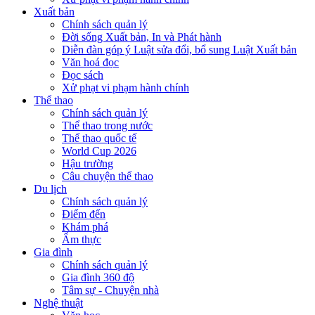
Xuất bản
Chính sách quản lý
Đời sống Xuất bản, In và Phát hành
Diễn đàn góp ý Luật sửa đổi, bổ sung Luật Xuất bản
Văn hoá đọc
Đọc sách
Xử phạt vi phạm hành chính
Thể thao
Chính sách quản lý
Thể thao trong nước
Thể thao quốc tế
World Cup 2026
Hậu trường
Câu chuyện thể thao
Du lịch
Chính sách quản lý
Điểm đến
Khám phá
Ẩm thực
Gia đình
Chính sách quản lý
Gia đình 360 độ
Tâm sự - Chuyện nhà
Nghệ thuật