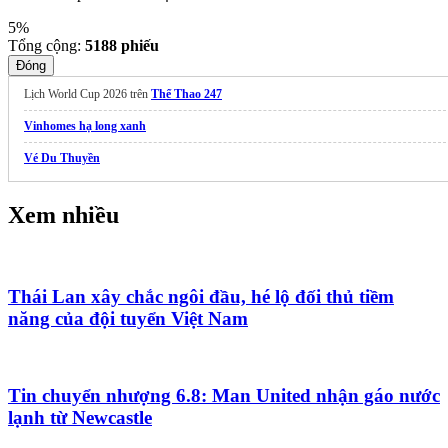
5%
Tổng cộng:
5188
phiếu
Đóng
Lịch World Cup 2026 trên
Thể Thao 247
Vinhomes hạ long xanh
Vé Du Thuyền
Xem nhiều
Thái Lan xây chắc ngôi đầu, hé lộ đối thủ tiềm
năng của đội tuyển Việt Nam
Tin chuyển nhượng 6.8: Man United nhận gáo nước
lạnh từ Newcastle