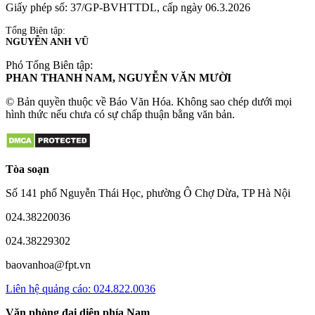
Giấy phép số: 37/GP-BVHTTDL, cấp ngày 06.3.2026
Tổng Biên tập:
NGUYỄN ANH VŨ
Phó Tổng Biên tập:
PHAN THANH NAM, NGUYỄN VĂN MƯỜI
© Bản quyền thuộc về Báo Văn Hóa. Không sao chép dưới mọi
hình thức nếu chưa có sự chấp thuận bằng văn bản.
Tòa soạn
Số 141 phố Nguyễn Thái Học, phường Ô Chợ Dừa, TP Hà Nội
024.38220036
024.38229302
baovanhoa@fpt.vn
Liên hệ quảng cáo: 024.822.0036
Văn phòng đại diện phía Nam