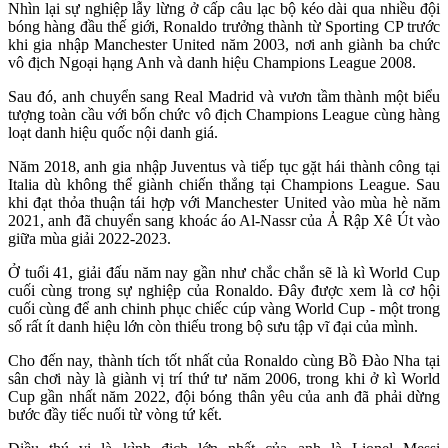
Nhìn lại sự nghiệp lẫy lừng ở cấp câu lạc bộ kéo dài qua nhiều đội
bóng hàng đầu thế giới, Ronaldo trưởng thành từ Sporting CP trước
khi gia nhập Manchester United năm 2003, nơi anh giành ba chức
vô địch Ngoại hạng Anh và danh hiệu Champions League 2008.
Sau đó, anh chuyển sang Real Madrid và vươn tầm thành một biểu
tượng toàn cầu với bốn chức vô địch Champions League cùng hàng
loạt danh hiệu quốc nội danh giá.
Năm 2018, anh gia nhập Juventus và tiếp tục gặt hái thành công tại
Italia dù không thể giành chiến thắng tại Champions League. Sau
khi đạt thỏa thuận tái hợp với Manchester United vào mùa hè năm
2021, anh đã chuyển sang khoác áo Al-Nassr của Ả Rập Xê Út vào
giữa mùa giải 2022-2023.
Ở tuổi 41, giải đấu năm nay gần như chắc chắn sẽ là kì World Cup
cuối cùng trong sự nghiệp của Ronaldo. Đây được xem là cơ hội
cuối cùng để anh chinh phục chiếc cúp vàng World Cup - một trong
số rất ít danh hiệu lớn còn thiếu trong bộ sưu tập vĩ đại của mình.
Cho đến nay, thành tích tốt nhất của Ronaldo cùng Bồ Đào Nha tại
sân chơi này là giành vị trí thứ tư năm 2006, trong khi ở kì World
Cup gần nhất năm 2022, đội bóng thân yêu của anh đã phải dừng
bước đầy tiếc nuối từ vòng tứ kết.