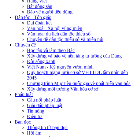
Hàng Việt
Bất động sản
Bảo vệ người tiêu dùng
Dân tộc - Tôn giáo
Đại đoàn kết
Văn hoá - Xã hội vùng miền
Văn hóa, du lịch dân tộc thiểu số
Chuyên đề dân tộc thiểu số và miền núi
Chuyên đề
Học tập và làm theo Bác
Xây dựng và bảo vệ nền tảng tư tưởng của Đảng
Đời sống xanh
Việt Nam - Kỷ nguyên vươn mình
Quy hoạch mạng lưới cơ sở VHTTDL tầm nhìn đến
2045
Chương trình Mục tiêu quốc gia về phát triển văn hóa
Xây dựng môi trường Văn hóa cơ sở
Pháp luật
Cầu nối pháp luật
Giải đáp pháp luật
Tin nóng
Điều tra
Bạn đọc
Thông tin từ bạn đọc
Hồi âm