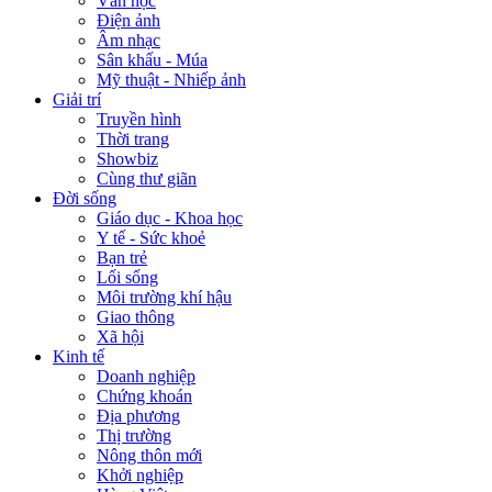
Văn học
Điện ảnh
Âm nhạc
Sân khấu - Múa
Mỹ thuật - Nhiếp ảnh
Giải trí
Truyền hình
Thời trang
Showbiz
Cùng thư giãn
Đời sống
Giáo dục - Khoa học
Y tế - Sức khoẻ
Bạn trẻ
Lối sống
Môi trường khí hậu
Giao thông
Xã hội
Kinh tế
Doanh nghiệp
Chứng khoán
Địa phương
Thị trường
Nông thôn mới
Khởi nghiệp