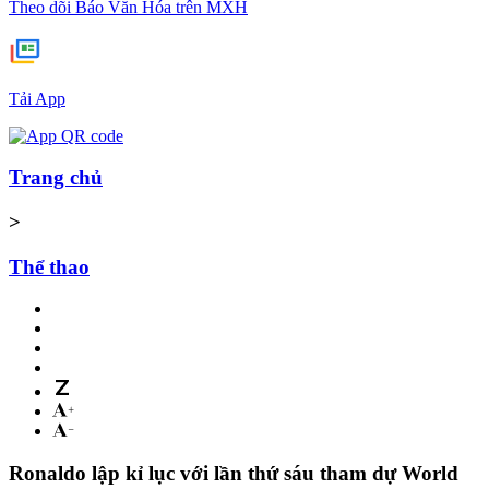
Theo dõi Báo Văn Hóa trên MXH
Tải App
Trang chủ
>
Thể thao
Ronaldo lập kỉ lục với lần thứ sáu tham dự World