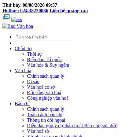
Thứ bảy, 08/08/2026 09:57
Hotline: 024.38220036
Liên hệ quảng cáo
Chính trị
Thời sự
Biển đảo Tổ quốc
Văn hóa & Suy ngẫm
Văn hóa
Chính sách quản lý
Di sản
Văn hoá cơ sở
Đời sống văn hoá
Công nghiệp văn hoá
Báo chí
Chính sách quản lý
Toàn cảnh báo chí
Thông tin đối ngoại
Diễn đàn góp ý dự thảo Luật Báo chí (sửa đổi)
Văn hoá số
Xử phạt vi phạm hành chính