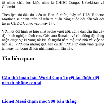
từ nhiều châu lục khác nhau là CHDC Congo, Uzbekistan và
Colombia.
Theo lịch thi đấu dự kiến từ Ban tổ chức, thầy trò HLV Roberto
Martínez sẽ chính thức đá trận ra quân bằng cuộc đối đầu với đội
tuyển CHDC Congo vào ngày 17.6.
Với một đội hình sở hữu chất lượng vượt trội, cùng dàn cầu thủ dày
dặn kinh nghiệm đỉnh cao, Cristiano Ronaldo và các đồng đội đang
nhận được sự kì vọng rất lớn từ người hâm mộ quê nhà về việc sẽ
tiến sâu, vượt qua những giới hạn cũ để hướng tới đỉnh vinh quang
tại ngày hội bóng đá lớn nhất hành tinh lần này.
Tin liên quan
Cầu thủ hoàn hảo World Cup: Tuyệt tác được dệt
nên từ những con số
Lionel Messi chạm mốc 900 bàn thắng