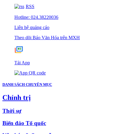
RSS
Hotline: 024.38220036
Liên hệ quảng cáo
Theo dõi Báo Văn Hóa trên MXH
Tải App
DANH SÁCH CHUYÊN MỤC
Chính trị
Thời sự
Biển đảo Tổ quốc