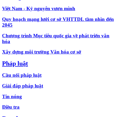
Việt Nam - Kỷ nguyên vươn mình
Quy hoạch mạng lưới cơ sở VHTTDL tầm nhìn đến
2045
Chương trình Mục tiêu quốc gia về phát triển văn
hóa
Xây dựng môi trường Văn hóa cơ sở
Pháp luật
Cầu nối pháp luật
Giải đáp pháp luật
Tin nóng
Điều tra