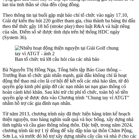
lan tỏa tinh thần sẻ chia đến cộng đồng.
Theo thông tin tại buổi gặp mặt báo chí tổ chức vào ngày 17.10,
Giải dự kiến thu hút 220 golfer tham gia, chia thành ba bảng thi đấu
theo thể thức gậy 18 hố (stroke play) theo luật R&A và luật riêng
của sân. Điểm số sẽ được tính dựa trên hệ thống HDC ngày
(System 36).
Ban tổ chức trả lời câu hỏi của các nhà báo
Bà Nguyễn Thị Hồng Nga, Tổng biên tập Báo Giao thông –
Trưởng Ban tổ chức giải nhấn mạnh, giải đấu không chỉ là hoạt
động thể thao mà còn là cơ hội để kết nối các nhà hảo tâm, từ đó
quyên góp kinh phí giúp đỡ các nạn nhân tai nạn giao thông có
hoàn cảnh khó khăn. Sau khi trừ chi phí tổ chức, toàn bộ số tiền
quyên góp sẽ được đưa vào Chương trình "Chung tay vì ATGT"
nhằm hỗ trợ các gia đình nạn nhân.
Từ năm 2013, chương trình này đã thực hiện hàng trăm kế hoạch
thiện nguyện, trao hàng nghìn suất quà và học bổng, xây dựng nhà
tình nghĩa và cầu giao thông nông thôn. Đặc biệt, trong năm 2024,
chương trình tài trợ 1 tỷ đồng để xây đập tràn tại thôn Chăm Pộng,
Sơn La, và trước đó hỗ trợ xây dựng nhiều cây cầu và nhà ở cho các