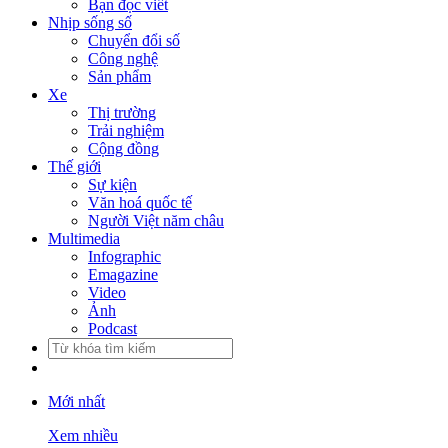
Bạn đọc viết
Nhịp sống số
Chuyển đổi số
Công nghệ
Sản phẩm
Xe
Thị trường
Trải nghiệm
Cộng đồng
Thế giới
Sự kiện
Văn hoá quốc tế
Người Việt năm châu
Multimedia
Infographic
Emagazine
Video
Ảnh
Podcast
Mới nhất
Xem nhiều