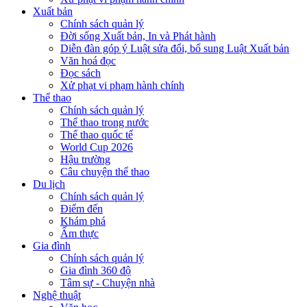
Xuất bản
Chính sách quản lý
Đời sống Xuất bản, In và Phát hành
Diễn đàn góp ý Luật sửa đổi, bổ sung Luật Xuất bản
Văn hoá đọc
Đọc sách
Xử phạt vi phạm hành chính
Thể thao
Chính sách quản lý
Thể thao trong nước
Thể thao quốc tế
World Cup 2026
Hậu trường
Câu chuyện thể thao
Du lịch
Chính sách quản lý
Điểm đến
Khám phá
Ẩm thực
Gia đình
Chính sách quản lý
Gia đình 360 độ
Tâm sự - Chuyện nhà
Nghệ thuật