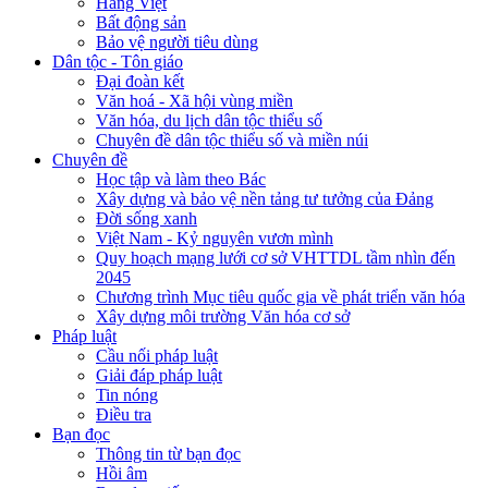
Hàng Việt
Bất động sản
Bảo vệ người tiêu dùng
Dân tộc - Tôn giáo
Đại đoàn kết
Văn hoá - Xã hội vùng miền
Văn hóa, du lịch dân tộc thiểu số
Chuyên đề dân tộc thiểu số và miền núi
Chuyên đề
Học tập và làm theo Bác
Xây dựng và bảo vệ nền tảng tư tưởng của Đảng
Đời sống xanh
Việt Nam - Kỷ nguyên vươn mình
Quy hoạch mạng lưới cơ sở VHTTDL tầm nhìn đến
2045
Chương trình Mục tiêu quốc gia về phát triển văn hóa
Xây dựng môi trường Văn hóa cơ sở
Pháp luật
Cầu nối pháp luật
Giải đáp pháp luật
Tin nóng
Điều tra
Bạn đọc
Thông tin từ bạn đọc
Hồi âm