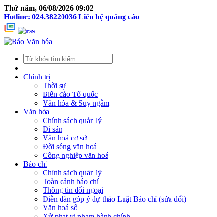
Thứ năm, 06/08/2026 09:02
Hotline: 024.38220036
Liên hệ quảng cáo
Chính trị
Thời sự
Biển đảo Tổ quốc
Văn hóa & Suy ngẫm
Văn hóa
Chính sách quản lý
Di sản
Văn hoá cơ sở
Đời sống văn hoá
Công nghiệp văn hoá
Báo chí
Chính sách quản lý
Toàn cảnh báo chí
Thông tin đối ngoại
Diễn đàn góp ý dự thảo Luật Báo chí (sửa đổi)
Văn hoá số
Xử phạt vi phạm hành chính