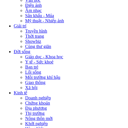
Văn học
Điện ảnh
Âm nhạc
Sân khấu - Múa
Mỹ thuật - Nhiếp ảnh
Giải trí
Truyền hình
Thời trang
Showbiz
Cùng thư giãn
Đời sống
Giáo dục - Khoa học
Y tế - Sức khoẻ
Bạn trẻ
Lối sống
Môi trường khí hậu
Giao thông
Xã hội
Kinh tế
Doanh nghiệp
Chứng khoán
Địa phương
Thị trường
Nông thôn mới
Khởi nghiệp