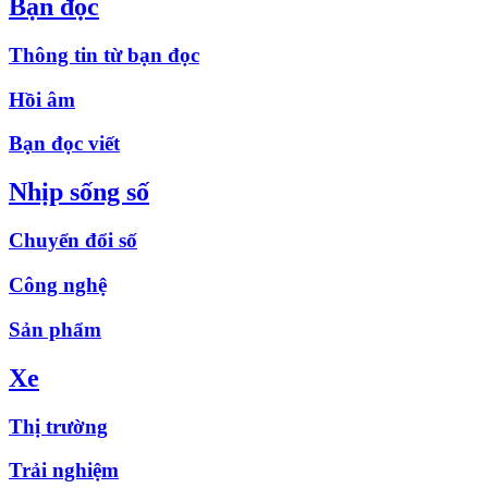
Bạn đọc
Thông tin từ bạn đọc
Hồi âm
Bạn đọc viết
Nhịp sống số
Chuyển đổi số
Công nghệ
Sản phẩm
Xe
Thị trường
Trải nghiệm