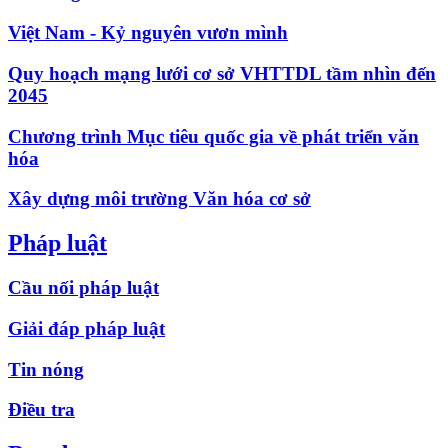
Việt Nam - Kỷ nguyên vươn mình
Quy hoạch mạng lưới cơ sở VHTTDL tầm nhìn đến
2045
Chương trình Mục tiêu quốc gia về phát triển văn
hóa
Xây dựng môi trường Văn hóa cơ sở
Pháp luật
Cầu nối pháp luật
Giải đáp pháp luật
Tin nóng
Điều tra