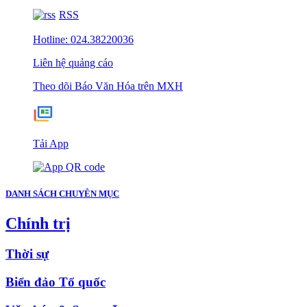
RSS
Hotline: 024.38220036
Liên hệ quảng cáo
Theo dõi Báo Văn Hóa trên MXH
Tải App
DANH SÁCH CHUYÊN MỤC
Chính trị
Thời sự
Biển đảo Tổ quốc