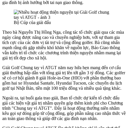
gia đình bị ảnh hưởng bởi tai nạn giao thông.
Bộ Cúp của giải đấu
Theo bà Nguyễn Thị Hồng Nga, công tác tổ chức giải qua các mùa
ngày càng được nâng cao và chuyên nghiệp hơn, với sự tham gia
tích cực của các đơn vị tài trợ và cộng đồng golfer. Bà cũng nhấn
mạnh rằng dù gặp nhiều khó khăn về nguồn lực, Báo Giao thông
vẫn kiên trì tổ chức các chương trình thiện nguyện nhằm mang lại
giá trị tốt đẹp cho xã hội.
Giải Golf Chung tay vì ATGT năm nay hứa hẹn mang đến cơ cấu
giải thưởng hấp dẫn với tổng giá trị lên tới gần 3 tỷ đồng. Các golfer
sẽ có cơ hội giành 8 giải Hole-in-One (HIO) với phần thưởng bao
gồm hai xe Hyundai Santafe, Hyundai Tucson, các chuyến du lịch
golf tại Nhật Bản, tiền mặt 100 triệu đồng và nhiều quà tặng khác.
Ngoài ra, tại buổi gala trao giải, Ban tổ chức dự kiến tổ chức đấu
giá các hiện vật giá trị nhằm quyên góp thêm kinh phí cho Chương
trình "Chung tay vì ATGT". Đây là hoạt động thường niên nhằm
kêu gọi sự đóng góp từ cộng đồng, góp phần nâng cao nhận thức về
an toàn giao thông và giúp đỡ các gia đình nạn nhân.