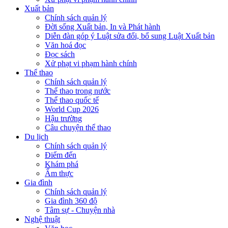
Xuất bản
Chính sách quản lý
Đời sống Xuất bản, In và Phát hành
Diễn đàn góp ý Luật sửa đổi, bổ sung Luật Xuất bản
Văn hoá đọc
Đọc sách
Xử phạt vi phạm hành chính
Thể thao
Chính sách quản lý
Thể thao trong nước
Thể thao quốc tế
World Cup 2026
Hậu trường
Câu chuyện thể thao
Du lịch
Chính sách quản lý
Điểm đến
Khám phá
Ẩm thực
Gia đình
Chính sách quản lý
Gia đình 360 độ
Tâm sự - Chuyện nhà
Nghệ thuật