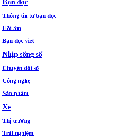
Bạn đọc
Thông tin từ bạn đọc
Hồi âm
Bạn đọc viết
Nhịp sống số
Chuyển đổi số
Công nghệ
Sản phẩm
Xe
Thị trường
Trải nghiệm