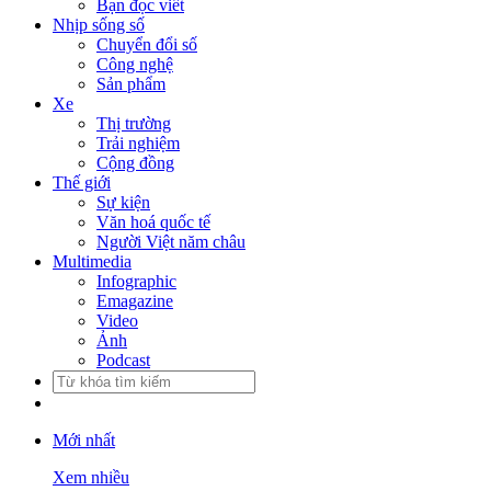
Bạn đọc viết
Nhịp sống số
Chuyển đổi số
Công nghệ
Sản phẩm
Xe
Thị trường
Trải nghiệm
Cộng đồng
Thế giới
Sự kiện
Văn hoá quốc tế
Người Việt năm châu
Multimedia
Infographic
Emagazine
Video
Ảnh
Podcast
Mới nhất
Xem nhiều