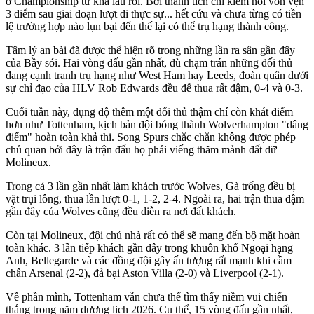
ở Championship từ khá lâu rồi. Bởi thành tích chỉ kiếm nổi vỏn vẹn
3 điểm sau giai đoạn lượt đi thực sự... hết cứu và chưa từng có tiền
lệ trường hợp nào lụn bại đến thế lại có thể trụ hạng thành công.
Tâm lý an bài đã được thể hiện rõ trong những lần ra sân gần đây
của Bầy sói. Hai vòng đấu gần nhất, dù chạm trán những đối thủ
đang cạnh tranh trụ hạng như West Ham hay Leeds, đoàn quân dưới
sự chỉ đạo của HLV Rob Edwards đều để thua rất đậm, 0-4 và 0-3.
Cuối tuần này, đụng độ thêm một đối thủ thậm chí còn khát điểm
hơn như Tottenham, kịch bản đội bóng thành Wolverhampton "dâng
điểm" hoàn toàn khả thi. Song Spurs chắc chắn không được phép
chủ quan bởi đây là trận đấu họ phải viếng thăm mảnh đất dữ
Molineux.
Trong cả 3 lần gần nhất làm khách trước Wolves, Gà trống đều bị
vặt trụi lông, thua lần lượt 0-1, 1-2, 2-4. Ngoài ra, hai trận thua đậm
gần đây của Wolves cũng đều diễn ra nơi đất khách.
Còn tại Molineux, đội chủ nhà rất có thể sẽ mang đến bộ mặt hoàn
toàn khác. 3 lần tiếp khách gần đây trong khuôn khổ Ngoại hạng
Anh, Bellegarde và các đồng đội gây ấn tượng rất mạnh khi cầm
chân Arsenal (2-2), đả bại Aston Villa (2-0) và Liverpool (2-1).
Về phần mình, Tottenham vẫn chưa thể tìm thấy niềm vui chiến
thắng trong năm dương lịch 2026. Cụ thể, 15 vòng đấu gần nhất,