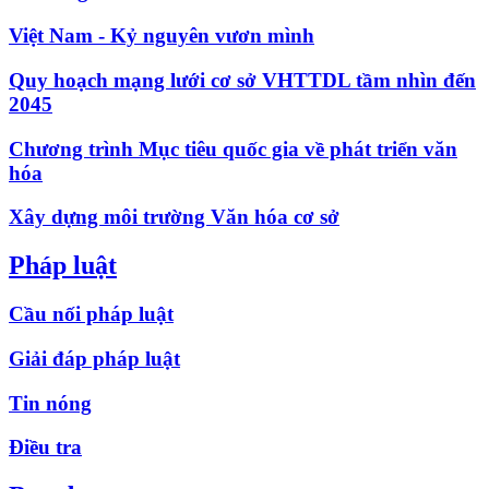
Việt Nam - Kỷ nguyên vươn mình
Quy hoạch mạng lưới cơ sở VHTTDL tầm nhìn đến
2045
Chương trình Mục tiêu quốc gia về phát triển văn
hóa
Xây dựng môi trường Văn hóa cơ sở
Pháp luật
Cầu nối pháp luật
Giải đáp pháp luật
Tin nóng
Điều tra