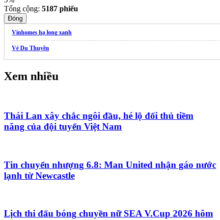
Tổng cộng:
5187
phiếu
Đóng
Vinhomes hạ long xanh
Vé Du Thuyền
Xem nhiều
Thái Lan xây chắc ngôi đầu, hé lộ đối thủ tiềm
năng của đội tuyển Việt Nam
Tin chuyển nhượng 6.8: Man United nhận gáo nước
lạnh từ Newcastle
Lịch thi đấu bóng chuyền nữ SEA V.Cup 2026 hôm