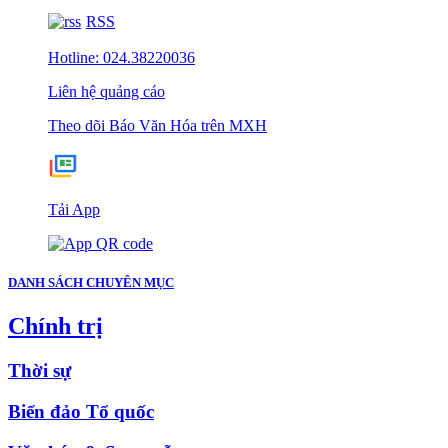
RSS
Hotline: 024.38220036
Liên hệ quảng cáo
Theo dõi Báo Văn Hóa trên MXH
Tải App
DANH SÁCH CHUYÊN MỤC
Chính trị
Thời sự
Biển đảo Tổ quốc