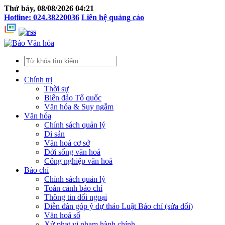
Thứ bảy, 08/08/2026 04:21
Hotline: 024.38220036
Liên hệ quảng cáo
Chính trị
Thời sự
Biển đảo Tổ quốc
Văn hóa & Suy ngẫm
Văn hóa
Chính sách quản lý
Di sản
Văn hoá cơ sở
Đời sống văn hoá
Công nghiệp văn hoá
Báo chí
Chính sách quản lý
Toàn cảnh báo chí
Thông tin đối ngoại
Diễn đàn góp ý dự thảo Luật Báo chí (sửa đổi)
Văn hoá số
Xử phạt vi phạm hành chính