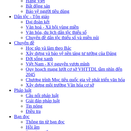
Hàng Việt
Bất động sản
Bảo vệ người tiêu dùng
Dân tộc - Tôn giáo
Đại đoàn kết
Văn hoá - Xã hội vùng miền
Văn hóa, du lịch dân tộc thiểu số
Chuyên đề dân tộc thiểu số và miền núi
Chuyên đề
Học tập và làm theo Bác
Xây dựng và bảo vệ nền tảng tư tưởng của Đảng
Đời sống xanh
Việt Nam - Kỷ nguyên vươn mình
Quy hoạch mạng lưới cơ sở VHTTDL tầm nhìn đến
2045
Chương trình Mục tiêu quốc gia về phát triển văn hóa
Xây dựng môi trường Văn hóa cơ sở
Pháp luật
Cầu nối pháp luật
Giải đáp pháp luật
Tin nóng
Điều tra
Bạn đọc
Thông tin từ bạn đọc
Hồi âm