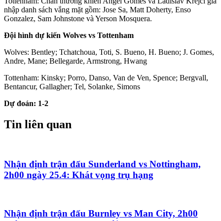
Tottenham: Chấn thương khiến Angel Gomes và Ladislav Krejci gia
nhập danh sách vắng mặt gồm: Jose Sa, Matt Doherty, Enso
Gonzalez, Sam Johnstone và Yerson Mosquera.
Đội hình dự kiến Wolves vs Tottenham
Wolves: Bentley; Tchatchoua, Toti, S. Bueno, H. Bueno; J. Gomes,
Andre, Mane; Bellegarde, Armstrong, Hwang
Tottenham: Kinsky; Porro, Danso, Van de Ven, Spence; Bergvall,
Bentancur, Gallagher; Tel, Solanke, Simons
Dự đoán: 1-2
Tin liên quan
Nhận định trận đấu Sunderland vs Nottingham,
2h00 ngày 25.4: Khát vọng trụ hạng
Nhận định trận đấu Burnley vs Man City, 2h00