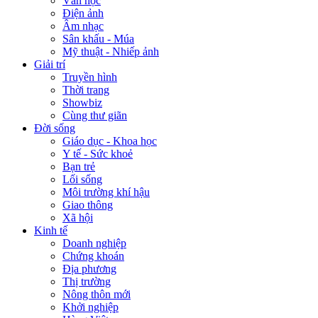
Văn học
Điện ảnh
Âm nhạc
Sân khấu - Múa
Mỹ thuật - Nhiếp ảnh
Giải trí
Truyền hình
Thời trang
Showbiz
Cùng thư giãn
Đời sống
Giáo dục - Khoa học
Y tế - Sức khoẻ
Bạn trẻ
Lối sống
Môi trường khí hậu
Giao thông
Xã hội
Kinh tế
Doanh nghiệp
Chứng khoán
Địa phương
Thị trường
Nông thôn mới
Khởi nghiệp