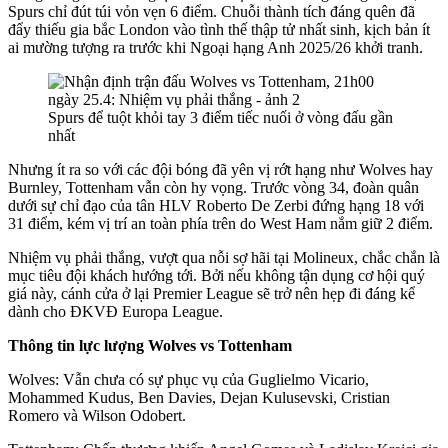
Spurs chỉ đút túi vỏn vẹn 6 điểm. Chuỗi thành tích đáng quên đã
đẩy thiếu gia bắc London vào tình thế thập tử nhất sinh, kịch bản ít
ai mường tượng ra trước khi Ngoại hạng Anh 2025/26 khởi tranh.
Spurs để tuột khỏi tay 3 điểm tiếc nuối ở vòng đấu gần
nhất
Nhưng ít ra so với các đội bóng đã yên vị rớt hạng như Wolves hay
Burnley, Tottenham vẫn còn hy vọng. Trước vòng 34, đoàn quân
dưới sự chỉ đạo của tân HLV Roberto De Zerbi đứng hạng 18 với
31 điểm, kém vị trí an toàn phía trên do West Ham nắm giữ 2 điểm.
Nhiệm vụ phải thắng, vượt qua nỗi sợ hãi tại Molineux, chắc chắn là
mục tiêu đội khách hướng tới. Bởi nếu không tận dụng cơ hội quý
giá này, cánh cửa ở lại Premier League sẽ trở nên hẹp đi đáng kể
dành cho ĐKVĐ Europa League.
Thông tin lực lượng Wolves vs Tottenham
Wolves: Vẫn chưa có sự phục vụ của Guglielmo Vicario,
Mohammed Kudus, Ben Davies, Dejan Kulusevski, Cristian
Romero và Wilson Odobert.