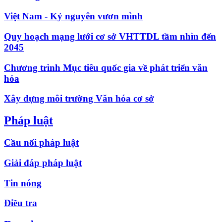
Việt Nam - Kỷ nguyên vươn mình
Quy hoạch mạng lưới cơ sở VHTTDL tầm nhìn đến
2045
Chương trình Mục tiêu quốc gia về phát triển văn
hóa
Xây dựng môi trường Văn hóa cơ sở
Pháp luật
Cầu nối pháp luật
Giải đáp pháp luật
Tin nóng
Điều tra