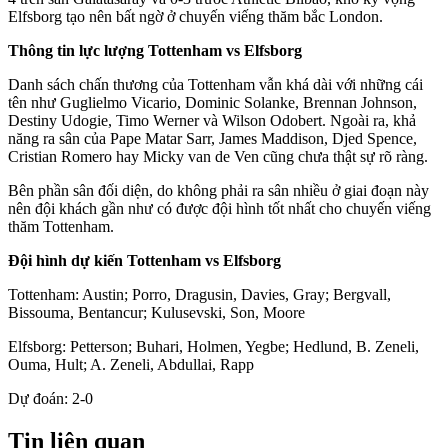
Elfsborg tạo nên bất ngờ ở chuyến viếng thăm bắc London.
Thông tin lực lượng Tottenham vs Elfsborg
Danh sách chấn thương của Tottenham vẫn khá dài với những cái
tên như Guglielmo Vicario, Dominic Solanke, Brennan Johnson,
Destiny Udogie, Timo Werner và Wilson Odobert. Ngoài ra, khả
năng ra sân của Pape Matar Sarr, James Maddison, Djed Spence,
Cristian Romero hay Micky van de Ven cũng chưa thật sự rõ ràng.
Bên phần sân đối diện, do không phải ra sân nhiều ở giai đoạn này
nên đội khách gần như có được đội hình tốt nhất cho chuyến viếng
thăm Tottenham.
Đội hình dự kiến Tottenham vs Elfsborg
Tottenham: Austin; Porro, Dragusin, Davies, Gray; Bergvall,
Bissouma, Bentancur; Kulusevski, Son, Moore
Elfsborg: Petterson; Buhari, Holmen, Yegbe; Hedlund, B. Zeneli,
Ouma, Hult; A. Zeneli, Abdullai, Rapp
Dự đoán: 2-0
Tin liên quan