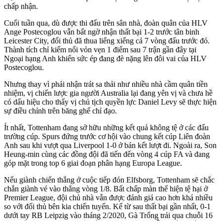
chấp nhận.
Cuối tuần qua, dù được thi đấu trên sân nhà, đoàn quân của HLV
Ange Postecoglou vẫn bất ngờ nhận thất bại 1-2 trước tân binh
Leicester City, đối thủ đã thua liểng xiểng cả 7 vòng đấu trước đó.
Thành tích chỉ kiếm nổi vỏn vẹn 1 điểm sau 7 trận gần đây tại
Ngoại hạng Anh khiến sức ép đang đè nặng lên đôi vai của HLV
Postecoglou.
Nhưng thay vì phải nhận trát sa thải như nhiều nhà cầm quân tiền
nhiệm, vị chiến lược gia người Australia lại đang yên vị và chưa hề
có dấu hiệu cho thấy vị chủ tịch quyền lực Daniel Levy sẽ thực hiện
sự điều chỉnh trên băng ghế chỉ đạo.
Ít nhất, Tottenham đang sở hữu những kết quả không tệ ở các đấu
trường cúp. Spurs đứng trước cơ hội vào chung kết cúp Liên đoàn
Anh sau khi vượt qua Liverpool 1-0 ở bán kết lượt đi. Ngoài ra, Son
Heung-min cùng các đồng đội đã tiến đến vòng 4 cúp FA và đang
góp mặt trong top 6 giai đoạn phân hạng Europa League.
Nếu giành chiến thắng ở cuộc tiếp đón Elfsborg, Tottenham sẽ chắc
chắn giành vé vào thẳng vòng 1/8. Bất chấp màn thể hiện tệ hại ở
Premier League, đội chủ nhà vẫn được đánh giá cao hơn khá nhiều
so với đối thủ bên kia chiến tuyến.
Kể từ sau thất bại gần nhất, 0-1
dưới tay RB Leipzig vào tháng 2/2020, Gà Trống trải qua chuỗi 16