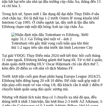
trận bất bại trên sân nhà tại đấu trường cúp châu Âu, thắng đến 13
và chỉ hòa 3.
Trong lịch sử, Spurs mới 1 lần đụng độ đại diện Thụy Điển ở sân
chơi châu lục. Đó là thất bại 1-2 trước Osters IF trong khuôn khổ
Intertoto Cup 1995. Ở chiều ngược lại, đây mới là lần đầu tiên
Elfsborg chạm mặt một đội bóng Anh tại cúp châu Âu.
Tottenham vừa gây thất vọng cuối tuần qua khi thúc
thủ 1-2 ngay trên sân nhà trước tân binh Leicester City
Tại giải VĐQG Thụy Điển mùa 2024 mới kết thúc hồi cuối tháng
11 năm ngoái, Elfsborg không giành thứ hạng tốt. Từ vị thế á quân,
đoàn quân dưới trướng HLV Oscar Hiljemark chỉ cán đích thứ 7,
kém đến 20 điểm so với nhà vô địch Malmo FF.
Trước lượt trận cuối giai đoạn phân hạng Europa League 2024/25,
Elfsborg hiện đứng hạng 20 với 10 điểm. Để chắc suất góp mặt ở
trận play-offs tranh vé vào vòng 1/8, đội khách cần ít nhất 1 điểm ở
chuyến hành quân sang đảo quốc sương mù.
Nhưng với thành tích toàn thua cả 3 chuyến xa nhà đã qua, đều
thủng lưới ít nhất 3 bàn/trận, lần lượt thua 2-3 trước AZ Alkmaar, 3-
4 trên sân Galatasaray và 0-3 trước Athletic Bilbao, khó kỳ vọng