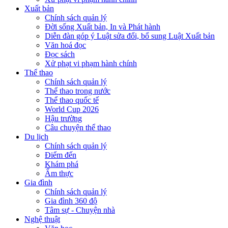
Xuất bản
Chính sách quản lý
Đời sống Xuất bản, In và Phát hành
Diễn đàn góp ý Luật sửa đổi, bổ sung Luật Xuất bản
Văn hoá đọc
Đọc sách
Xử phạt vi phạm hành chính
Thể thao
Chính sách quản lý
Thể thao trong nước
Thể thao quốc tế
World Cup 2026
Hậu trường
Câu chuyện thể thao
Du lịch
Chính sách quản lý
Điểm đến
Khám phá
Ẩm thực
Gia đình
Chính sách quản lý
Gia đình 360 độ
Tâm sự - Chuyện nhà
Nghệ thuật