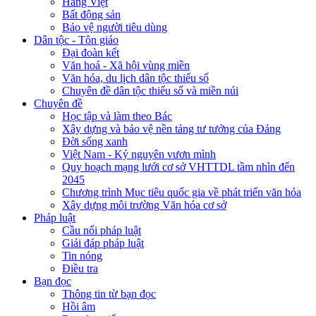
Hàng Việt
Bất động sản
Bảo vệ người tiêu dùng
Dân tộc - Tôn giáo
Đại đoàn kết
Văn hoá - Xã hội vùng miền
Văn hóa, du lịch dân tộc thiểu số
Chuyên đề dân tộc thiểu số và miền núi
Chuyên đề
Học tập và làm theo Bác
Xây dựng và bảo vệ nền tảng tư tưởng của Đảng
Đời sống xanh
Việt Nam - Kỷ nguyên vươn mình
Quy hoạch mạng lưới cơ sở VHTTDL tầm nhìn đến
2045
Chương trình Mục tiêu quốc gia về phát triển văn hóa
Xây dựng môi trường Văn hóa cơ sở
Pháp luật
Cầu nối pháp luật
Giải đáp pháp luật
Tin nóng
Điều tra
Bạn đọc
Thông tin từ bạn đọc
Hồi âm