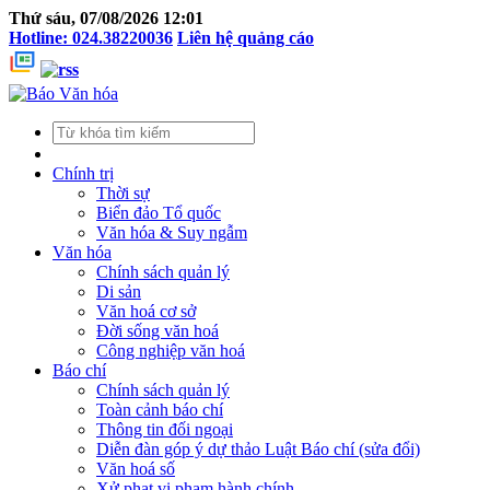
Thứ sáu, 07/08/2026 12:01
Hotline: 024.38220036
Liên hệ quảng cáo
Chính trị
Thời sự
Biển đảo Tổ quốc
Văn hóa & Suy ngẫm
Văn hóa
Chính sách quản lý
Di sản
Văn hoá cơ sở
Đời sống văn hoá
Công nghiệp văn hoá
Báo chí
Chính sách quản lý
Toàn cảnh báo chí
Thông tin đối ngoại
Diễn đàn góp ý dự thảo Luật Báo chí (sửa đổi)
Văn hoá số
Xử phạt vi phạm hành chính