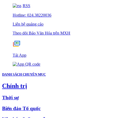
RSS
Hotline: 024.38220036
Liên hệ quảng cáo
Theo dõi Báo Văn Hóa trên MXH
Tải App
DANH SÁCH CHUYÊN MỤC
Chính trị
Thời sự
Biển đảo Tổ quốc