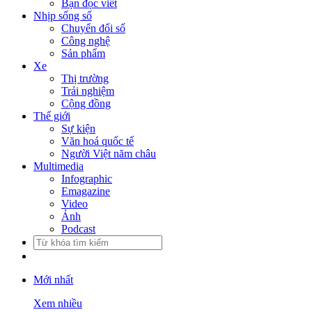
Bạn đọc viết
Nhịp sống số
Chuyển đổi số
Công nghệ
Sản phẩm
Xe
Thị trường
Trải nghiệm
Cộng đồng
Thế giới
Sự kiện
Văn hoá quốc tế
Người Việt năm châu
Multimedia
Infographic
Emagazine
Video
Ảnh
Podcast
Mới nhất
Xem nhiều