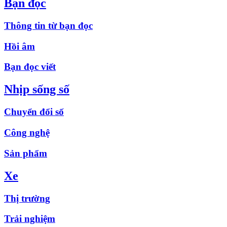
Bạn đọc
Thông tin từ bạn đọc
Hồi âm
Bạn đọc viết
Nhịp sống số
Chuyển đổi số
Công nghệ
Sản phẩm
Xe
Thị trường
Trải nghiệm