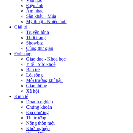
Văn học
Điện ảnh
Âm nhạc
Sân khấu - Múa
Mỹ thuật - Nhiếp ảnh
Giải trí
Truyền hình
Thời trang
Showbiz
Cùng thư giãn
Đời sống
Giáo dục - Khoa học
Y tế - Sức khoẻ
Bạn trẻ
Lối sống
Môi trường khí hậu
Giao thông
Xã hội
Kinh tế
Doanh nghiệp
Chứng khoán
Địa phương
Thị trường
Nông thôn mới
Khởi nghiệp