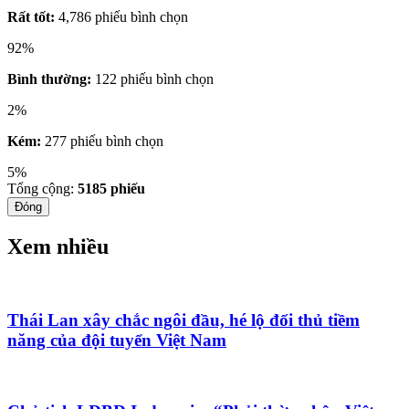
Rất tốt:
4,786 phiếu bình chọn
92%
Bình thường:
122 phiếu bình chọn
2%
Kém:
277 phiếu bình chọn
5%
Tổng cộng:
5185
phiếu
Đóng
Xem nhiều
Thái Lan xây chắc ngôi đầu, hé lộ đối thủ tiềm
năng của đội tuyển Việt Nam