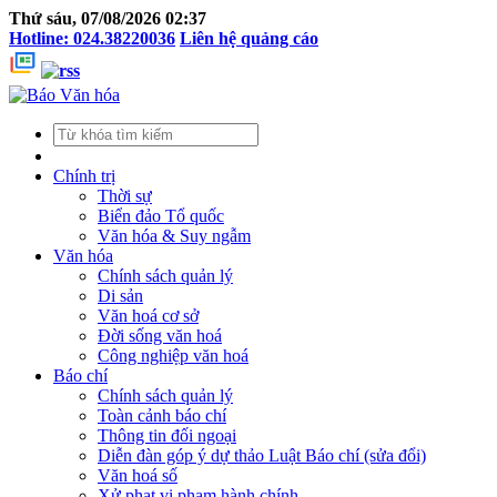
Thứ sáu, 07/08/2026 02:37
Hotline: 024.38220036
Liên hệ quảng cáo
Chính trị
Thời sự
Biển đảo Tổ quốc
Văn hóa & Suy ngẫm
Văn hóa
Chính sách quản lý
Di sản
Văn hoá cơ sở
Đời sống văn hoá
Công nghiệp văn hoá
Báo chí
Chính sách quản lý
Toàn cảnh báo chí
Thông tin đối ngoại
Diễn đàn góp ý dự thảo Luật Báo chí (sửa đổi)
Văn hoá số
Xử phạt vi phạm hành chính