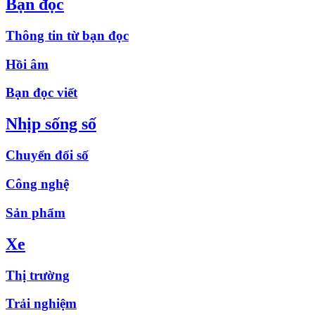
Bạn đọc
Thông tin từ bạn đọc
Hồi âm
Bạn đọc viết
Nhịp sống số
Chuyển đổi số
Công nghệ
Sản phẩm
Xe
Thị trường
Trải nghiệm