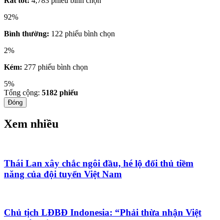
Rất tốt:
4,783 phiếu bình chọn
92%
Bình thường:
122 phiếu bình chọn
2%
Kém:
277 phiếu bình chọn
5%
Tổng cộng:
5182
phiếu
Đóng
Xem nhiều
Thái Lan xây chắc ngôi đầu, hé lộ đối thủ tiềm
năng của đội tuyển Việt Nam
Chủ tịch LĐBĐ Indonesia: “Phải thừa nhận Việt