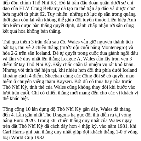
tiếp đón chính Thổ Nhĩ Kỳ. Đó là trận đấu đoàn quân dưới sự chỉ
đạo của HLV Craig Bellamy đã tạo ra thế trận áp đảo và được chơi
hơn người từ phút 62. Tuy nhiên, những nỗ lực ép sân trong quãng
thời gian còn lại vẫn không thể giúp đội tuyển thuộc Liên hiệp Anh
tìm kiếm được bàn thắng quyết định, đành chấp nhận rời sân cùng
kết quả hòa không bàn thắng.
Trải qua thêm 3 trận đấu sau đó, Wales vẫn giữ nguyên thành tích
bất bại, thu về 2 chiến thắng (trước đội cuối bảng Montenegro) và
hòa 2-2 trên sân Iceland. Để tự quyết trong cuộc đua giành ngôi đầu
và tấm vé duy nhất lên thẳng League A, Wales cần lấy trọn vẹn 3
điểm từ tay Thổ Nhĩ Kỳ. Đây chắc chắn là nhiệm vụ rất khó khăn.
Nhưng với tình thế hiện tại, khi nhiều hơn đối thủ phía dưới Iceland
khoảng cách 4 điểm, Sheehan cùng các đồng đội sẽ có quyền mạo
hiểm ở chuyến viếng thăm Kayseri. Bởi dù có thua hay hòa trước
Thổ Nhĩ Kỳ, tình thế của Wales cũng không thay đổi khi bước vào
lượt trận cuối. Chỉ có chiến thắng mới mang đến cho các vị khách vị
thế khác biệt.
Tổng cộng 10 lần đụng độ Thổ Nhĩ Kỳ gần đây, Wales đã thắng
đến 4. Lần gần nhất The Dragons hạ gục đối thủ diễn ra tại vòng
bảng Euro 2020. Trong khi chiến thắng duy nhất của Wales ngay
trên đất Thổ Nhĩ Kỳ đã cách đây hơn 4 thập kỷ, vào năm 1981, khi
Carl Harris ghi bàn thắng duy nhất giúp đội khách thắng 1-0 ở vòng
loại World Cup 1982.