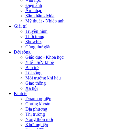
Văn học
Điện ảnh
Âm nhạc
Sân khấu - Múa
Mỹ thuật - Nhiếp ảnh
Giải trí
Truyền hình
Thời trang
Showbiz
Cùng thư giãn
Đời sống
Giáo dục - Khoa học
Y tế - Sức khoẻ
Bạn trẻ
Lối sống
Môi trường khí hậu
Giao thông
Xã hội
Kinh tế
Doanh nghiệp
Chứng khoán
Địa phương
Thị trường
Nông thôn mới
Khởi nghiệp