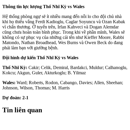
Thông tin lực lượng Thổ Nhĩ Kỳ vs Wales
Hệ thống phòng ngự sẽ ít nhiều mang đến nỗi lo cho đội chủ nhà
khi họ thiếu vắng Ferdi Kadioglu, Caglar Soyuncu và Ozan Kabak
vì chấn thương. Ở tuyến trên, Irfan Kahveci và Dogan Alemdar
cũng chưa hoàn toàn bình phục. Trong khi về phần mình, Wales sẽ
không có sự phục vụ của những cái tên như Kieffer Moore, Rabbi
Matondo, Nathan Broadhead, Wes Burns và Owen Beck do đang
phải làm bạn với giường bệnh.
Đội hình dự kiến Thổ Nhĩ Kỳ vs Wales
Thổ Nhĩ Kỳ:
Cakir; Celik, Demiral, Bardakci, Muldur; Calhanoglu,
Kokcu; Akgun, Guler, Akturkoglu; B. Yilmaz
Wales:
Ward; Roberts, Rodon, Cabango, Davies; Allen, Sheehan;
Johnson, Wilson, Thomas; M. Harris
Dự đoán: 2-1
Tin liên quan