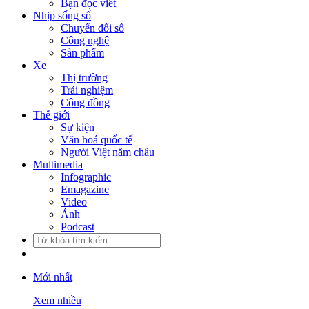
Bạn đọc viết
Nhịp sống số
Chuyển đổi số
Công nghệ
Sản phẩm
Xe
Thị trường
Trải nghiệm
Cộng đồng
Thế giới
Sự kiện
Văn hoá quốc tế
Người Việt năm châu
Multimedia
Infographic
Emagazine
Video
Ảnh
Podcast
Mới nhất
Xem nhiều