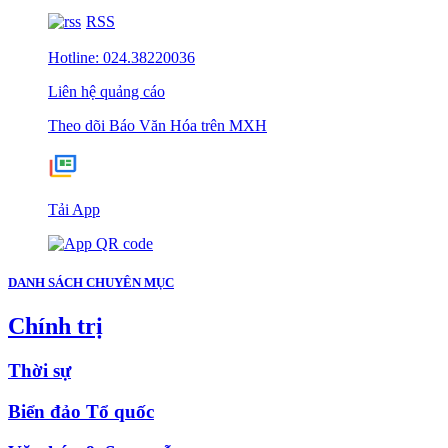
RSS
Hotline: 024.38220036
Liên hệ quảng cáo
Theo dõi Báo Văn Hóa trên MXH
Tải App
DANH SÁCH CHUYÊN MỤC
Chính trị
Thời sự
Biển đảo Tổ quốc