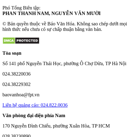
Phó Tổng Biên tập:
PHAN THANH NAM, NGUYỄN VĂN MƯỜI
© Bản quyền thuộc về Báo Văn Hóa. Không sao chép dưới mọi
hình thức nếu chưa có sự chấp thuận bằng văn bản.
Tòa soạn
Số 141 phố Nguyễn Thái Học, phường Ô Chợ Dừa, TP Hà Nội
024.38220036
024.38229302
baovanhoa@fpt.vn
Liên hệ quảng cáo: 024.822.0036
Văn phòng đại diện phía Nam
170 Nguyễn Đình Chiểu, phường Xuân Hòa, TP HCM
028.38230890