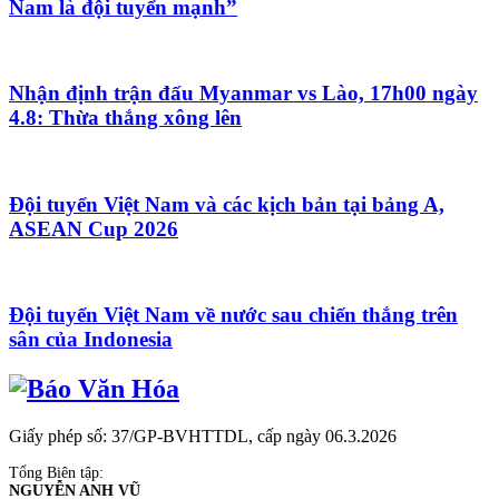
Nam là đội tuyển mạnh”
Nhận định trận đấu Myanmar vs Lào, 17h00 ngày
4.8: Thừa thắng xông lên
Đội tuyển Việt Nam và các kịch bản tại bảng A,
ASEAN Cup 2026
Đội tuyển Việt Nam về nước sau chiến thắng trên
sân của Indonesia
Giấy phép số: 37/GP-BVHTTDL, cấp ngày 06.3.2026
Tổng Biên tập:
NGUYỄN ANH VŨ