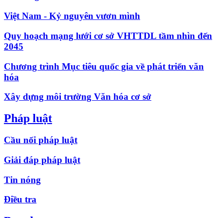
Việt Nam - Kỷ nguyên vươn mình
Quy hoạch mạng lưới cơ sở VHTTDL tầm nhìn đến
2045
Chương trình Mục tiêu quốc gia về phát triển văn
hóa
Xây dựng môi trường Văn hóa cơ sở
Pháp luật
Cầu nối pháp luật
Giải đáp pháp luật
Tin nóng
Điều tra