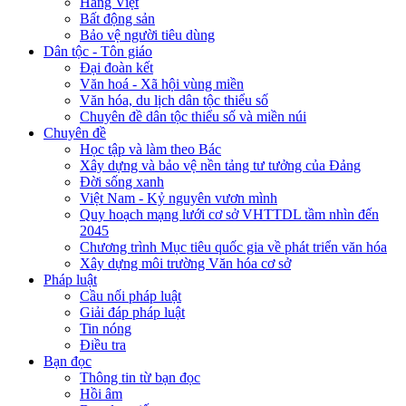
Hàng Việt
Bất động sản
Bảo vệ người tiêu dùng
Dân tộc - Tôn giáo
Đại đoàn kết
Văn hoá - Xã hội vùng miền
Văn hóa, du lịch dân tộc thiểu số
Chuyên đề dân tộc thiểu số và miền núi
Chuyên đề
Học tập và làm theo Bác
Xây dựng và bảo vệ nền tảng tư tưởng của Đảng
Đời sống xanh
Việt Nam - Kỷ nguyên vươn mình
Quy hoạch mạng lưới cơ sở VHTTDL tầm nhìn đến
2045
Chương trình Mục tiêu quốc gia về phát triển văn hóa
Xây dựng môi trường Văn hóa cơ sở
Pháp luật
Cầu nối pháp luật
Giải đáp pháp luật
Tin nóng
Điều tra
Bạn đọc
Thông tin từ bạn đọc
Hồi âm