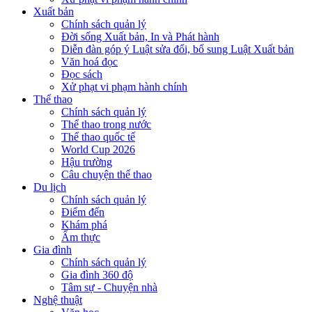
Xuất bản
Chính sách quản lý
Đời sống Xuất bản, In và Phát hành
Diễn đàn góp ý Luật sửa đổi, bổ sung Luật Xuất bản
Văn hoá đọc
Đọc sách
Xử phạt vi phạm hành chính
Thể thao
Chính sách quản lý
Thể thao trong nước
Thể thao quốc tế
World Cup 2026
Hậu trường
Câu chuyện thể thao
Du lịch
Chính sách quản lý
Điểm đến
Khám phá
Ẩm thực
Gia đình
Chính sách quản lý
Gia đình 360 độ
Tâm sự - Chuyện nhà
Nghệ thuật