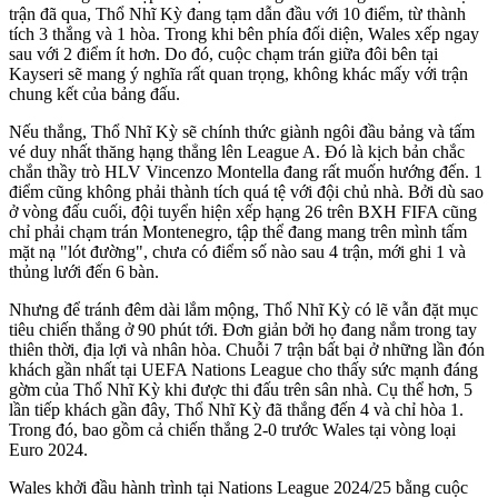
trận đã qua, Thổ Nhĩ Kỳ đang tạm dẫn đầu với 10 điểm, từ thành
tích 3 thắng và 1 hòa. Trong khi bên phía đối diện, Wales xếp ngay
sau với 2 điểm ít hơn. Do đó, cuộc chạm trán giữa đôi bên tại
Kayseri sẽ mang ý nghĩa rất quan trọng, không khác mấy với trận
chung kết của bảng đấu.
Nếu thắng, Thổ Nhĩ Kỳ sẽ chính thức giành ngôi đầu bảng và tấm
vé duy nhất thăng hạng thẳng lên League A. Đó là kịch bản chắc
chắn thầy trò HLV Vincenzo Montella đang rất muốn hướng đến. 1
điểm cũng không phải thành tích quá tệ với đội chủ nhà. Bởi dù sao
ở vòng đấu cuối, đội tuyển hiện xếp hạng 26 trên BXH FIFA cũng
chỉ phải chạm trán Montenegro, tập thể đang mang trên mình tấm
mặt nạ "lót đường", chưa có điểm số nào sau 4 trận, mới ghi 1 và
thủng lưới đến 6 bàn.
Nhưng để tránh đêm dài lắm mộng, Thổ Nhĩ Kỳ có lẽ vẫn đặt mục
tiêu chiến thắng ở 90 phút tới. Đơn giản bởi họ đang nắm trong tay
thiên thời, địa lợi và nhân hòa. Chuỗi 7 trận bất bại ở những lần đón
khách gần nhất tại UEFA Nations League cho thấy sức mạnh đáng
gờm của Thổ Nhĩ Kỳ khi được thi đấu trên sân nhà. Cụ thể hơn, 5
lần tiếp khách gần đây, Thổ Nhĩ Kỳ đã thắng đến 4 và chỉ hòa 1.
Trong đó, bao gồm cả chiến thắng 2-0 trước Wales tại vòng loại
Euro 2024.
Wales khởi đầu hành trình tại Nations League 2024/25 bằng cuộc