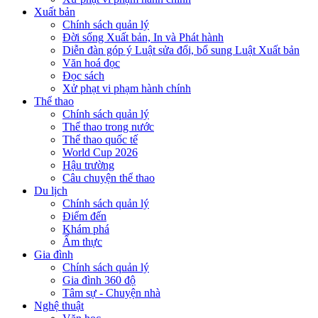
Xuất bản
Chính sách quản lý
Đời sống Xuất bản, In và Phát hành
Diễn đàn góp ý Luật sửa đổi, bổ sung Luật Xuất bản
Văn hoá đọc
Đọc sách
Xử phạt vi phạm hành chính
Thể thao
Chính sách quản lý
Thể thao trong nước
Thể thao quốc tế
World Cup 2026
Hậu trường
Câu chuyện thể thao
Du lịch
Chính sách quản lý
Điểm đến
Khám phá
Ẩm thực
Gia đình
Chính sách quản lý
Gia đình 360 độ
Tâm sự - Chuyện nhà
Nghệ thuật