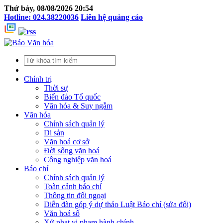
Thứ bảy, 08/08/2026 20:54
Hotline: 024.38220036
Liên hệ quảng cáo
Chính trị
Thời sự
Biển đảo Tổ quốc
Văn hóa & Suy ngẫm
Văn hóa
Chính sách quản lý
Di sản
Văn hoá cơ sở
Đời sống văn hoá
Công nghiệp văn hoá
Báo chí
Chính sách quản lý
Toàn cảnh báo chí
Thông tin đối ngoại
Diễn đàn góp ý dự thảo Luật Báo chí (sửa đổi)
Văn hoá số
Xử phạt vi phạm hành chính