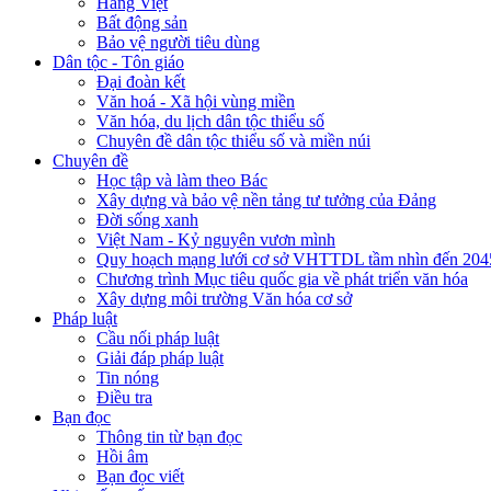
Hàng Việt
Bất động sản
Bảo vệ người tiêu dùng
Dân tộc - Tôn giáo
Đại đoàn kết
Văn hoá - Xã hội vùng miền
Văn hóa, du lịch dân tộc thiểu số
Chuyên đề dân tộc thiểu số và miền núi
Chuyên đề
Học tập và làm theo Bác
Xây dựng và bảo vệ nền tảng tư tưởng của Đảng
Đời sống xanh
Việt Nam - Kỷ nguyên vươn mình
Quy hoạch mạng lưới cơ sở VHTTDL tầm nhìn đến 204
Chương trình Mục tiêu quốc gia về phát triển văn hóa
Xây dựng môi trường Văn hóa cơ sở
Pháp luật
Cầu nối pháp luật
Giải đáp pháp luật
Tin nóng
Điều tra
Bạn đọc
Thông tin từ bạn đọc
Hồi âm
Bạn đọc viết