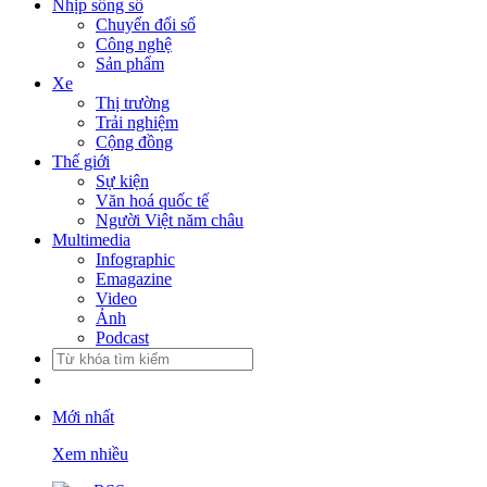
Nhịp sống số
Chuyển đổi số
Công nghệ
Sản phẩm
Xe
Thị trường
Trải nghiệm
Cộng đồng
Thế giới
Sự kiện
Văn hoá quốc tế
Người Việt năm châu
Multimedia
Infographic
Emagazine
Video
Ảnh
Podcast
Mới nhất
Xem nhiều