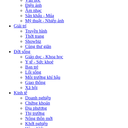
Văn học
Điện ảnh
Âm nhạc
Sân khấu - Múa
Mỹ thuật - Nhiếp ảnh
Giải trí
Truyền hình
Thời trang
Showbiz
Cùng thư giãn
Đời sống
Giáo dục - Khoa học
Y tế - Sức khoẻ
Bạn trẻ
Lối sống
Môi trường khí hậu
Giao thông
Xã hội
Kinh tế
Doanh nghiệp
Chứng khoán
Địa phương
Thị trường
Nông thôn mới
Khởi nghiệp