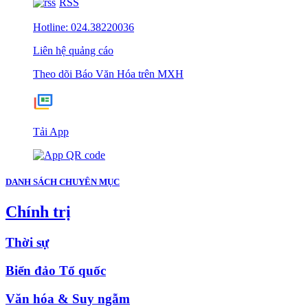
RSS
Hotline: 024.38220036
Liên hệ quảng cáo
Theo dõi Báo Văn Hóa trên MXH
Tải App
DANH SÁCH CHUYÊN MỤC
Chính trị
Thời sự
Biển đảo Tổ quốc
Văn hóa & Suy ngẫm