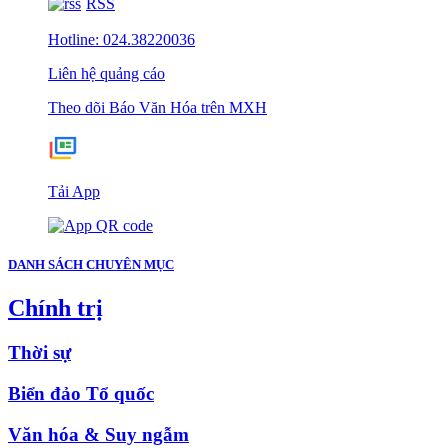
RSS
Hotline: 024.38220036
Liên hệ quảng cáo
Theo dõi Báo Văn Hóa trên MXH
Tải App
DANH SÁCH CHUYÊN MỤC
Chính trị
Thời sự
Biển đảo Tổ quốc
Văn hóa & Suy ngẫm