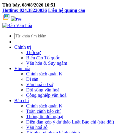
Thứ bảy, 08/08/2026 16:51
Hotline: 024.38220036
Liên hệ quảng cáo
Chính trị
Thời sự
Biển đảo Tổ quốc
Văn hóa & Suy ngẫm
Văn hóa
Chính sách quản lý
Di sản
Văn hoá cơ sở
Đời sống văn hoá
Công nghiệp văn hoá
Báo chí
Chính sách quản lý
Toàn cảnh báo chí
Thông tin đối ngoại
Diễn đàn góp ý dự thảo Luật Báo chí (sửa đổi)
Văn hoá số
Xử phạt vi phạm hành chính