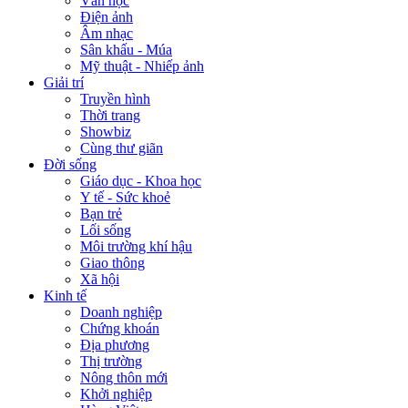
Văn học
Điện ảnh
Âm nhạc
Sân khấu - Múa
Mỹ thuật - Nhiếp ảnh
Giải trí
Truyền hình
Thời trang
Showbiz
Cùng thư giãn
Đời sống
Giáo dục - Khoa học
Y tế - Sức khoẻ
Bạn trẻ
Lối sống
Môi trường khí hậu
Giao thông
Xã hội
Kinh tế
Doanh nghiệp
Chứng khoán
Địa phương
Thị trường
Nông thôn mới
Khởi nghiệp