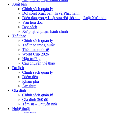
Xuất bản
Chính sách quản lý
Đời sống Xuất bản, In và Phát hành
Diễn đàn góp ý Luật sửa đổi, bổ sung Luật Xuất bản
Văn hoá đọc
Đọc sách
Xử phạt vi phạm hành chính
Thể thao
Chính sách quản lý
Thể thao trong nước
Thể thao quốc tế
World Cup 2026
Hậu trường
Câu chuyện thể thao
Du lịch
Chính sách quản lý
Điểm đến
Khám phá
Ẩm thực
Gia đình
Chính sách quản lý
Gia đình 360 độ
Tâm sự - Chuyện nhà
Nghệ thuật