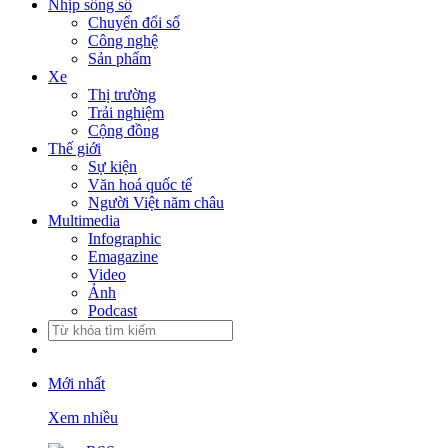
Nhịp sống số
Chuyển đổi số
Công nghệ
Sản phẩm
Xe
Thị trường
Trải nghiệm
Cộng đồng
Thế giới
Sự kiện
Văn hoá quốc tế
Người Việt năm châu
Multimedia
Infographic
Emagazine
Video
Ảnh
Podcast
Mới nhất
Xem nhiều