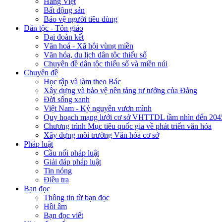
Hàng Việt
Bất động sản
Bảo vệ người tiêu dùng
Dân tộc - Tôn giáo
Đại đoàn kết
Văn hoá - Xã hội vùng miền
Văn hóa, du lịch dân tộc thiểu số
Chuyên đề dân tộc thiểu số và miền núi
Chuyên đề
Học tập và làm theo Bác
Xây dựng và bảo vệ nền tảng tư tưởng của Đảng
Đời sống xanh
Việt Nam - Kỷ nguyên vươn mình
Quy hoạch mạng lưới cơ sở VHTTDL tầm nhìn đến 204
Chương trình Mục tiêu quốc gia về phát triển văn hóa
Xây dựng môi trường Văn hóa cơ sở
Pháp luật
Cầu nối pháp luật
Giải đáp pháp luật
Tin nóng
Điều tra
Bạn đọc
Thông tin từ bạn đọc
Hồi âm
Bạn đọc viết