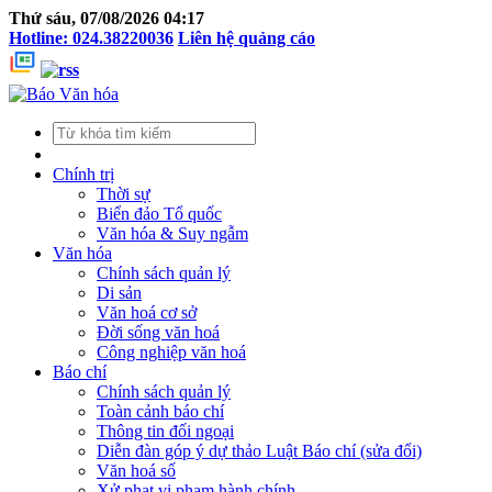
Thứ sáu, 07/08/2026 04:17
Hotline: 024.38220036
Liên hệ quảng cáo
Chính trị
Thời sự
Biển đảo Tổ quốc
Văn hóa & Suy ngẫm
Văn hóa
Chính sách quản lý
Di sản
Văn hoá cơ sở
Đời sống văn hoá
Công nghiệp văn hoá
Báo chí
Chính sách quản lý
Toàn cảnh báo chí
Thông tin đối ngoại
Diễn đàn góp ý dự thảo Luật Báo chí (sửa đổi)
Văn hoá số
Xử phạt vi phạm hành chính