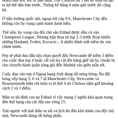
nhiều dấu hỏi. Kể từ đầu mùa, The Citizens đã 5 lần để thua dù tạo
ra lợi thế dẫn bàn trước. Thống kê bằng 4 mùa giải trước đó cộng
lại.
Ở đấu trường quốc nội, ngoại trừ cúp FA, Manchester City đều
không còn hy vọng cạnh tranh danh hiệu.
Thế nên, hy vọng của đội chủ sân Etihad được dồn cả vào
Champions League. Nhưng trận thua tai hại 2-3 trước Real khiến
những Haaland, Foden, Kovacic... ít nhiều đánh mất niềm tin vào
chính mình.
Pep sẽ phải đau đầu lựa chọn quyết đấu Newcastle để kiếm 3 điểm
cho cuộc đua top 4 hoặc cất vài trụ cột lên băng ghế dự bị, chuẩn bị
cho chuyến hành quân sóng gió đến Madrid vào giữa tuần tới.
Cuộc đua vào top 4 Ngoại hạng Anh đang rất nóng bỏng. Ba đội
bóng xếp hạng 5, 6 và 7 là Manchester City, Newcastle và
Bournemouth hiện chỉ kém vị trí thứ 4 do Chelsea nắm giữ khoảng
cách 2 và 3 điểm.
Màn so tài đỉnh cao tại Etihad vì vậy mang ý nghĩa khá quan trọng
đến thứ hạng của các đội sau vòng 25.
Trái ngược với tinh thần sa sút và lịch thi đấu khó khăn của đội chủ
nhà, Newcastle đang rất hưng phấn.