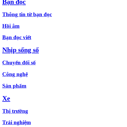
Bạn đọc
Thông tin từ bạn đọc
Hồi âm
Bạn đọc viết
Nhịp sống số
Chuyển đổi số
Công nghệ
Sản phẩm
Xe
Thị trường
Trải nghiệm