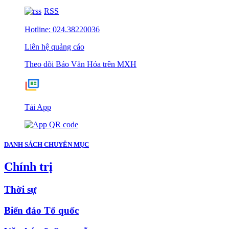
RSS
Hotline: 024.38220036
Liên hệ quảng cáo
Theo dõi Báo Văn Hóa trên MXH
Tải App
DANH SÁCH CHUYÊN MỤC
Chính trị
Thời sự
Biển đảo Tổ quốc