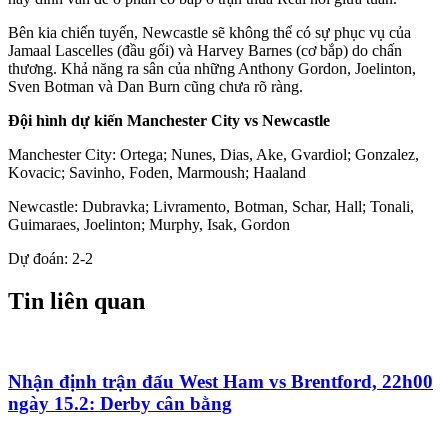
Bên kia chiến tuyến, Newcastle sẽ không thể có sự phục vụ của
Jamaal Lascelles (đầu gối) và Harvey Barnes (cơ bắp) do chấn
thương. Khả năng ra sân của những Anthony Gordon, Joelinton,
Sven Botman và Dan Burn cũng chưa rõ ràng.
Đội hình dự kiến Manchester City vs Newcastle
Manchester City: Ortega; Nunes, Dias, Ake, Gvardiol; Gonzalez,
Kovacic; Savinho, Foden, Marmoush; Haaland
Newcastle: Dubravka; Livramento, Botman, Schar, Hall; Tonali,
Guimaraes, Joelinton; Murphy, Isak, Gordon
Dự đoán: 2-2
Tin liên quan
Nhận định trận đấu West Ham vs Brentford, 22h00
ngày 15.2: Derby cân bằng