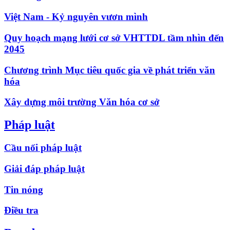
Việt Nam - Kỷ nguyên vươn mình
Quy hoạch mạng lưới cơ sở VHTTDL tầm nhìn đến
2045
Chương trình Mục tiêu quốc gia về phát triển văn
hóa
Xây dựng môi trường Văn hóa cơ sở
Pháp luật
Cầu nối pháp luật
Giải đáp pháp luật
Tin nóng
Điều tra