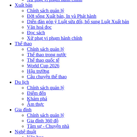
Xuất bản
Chính sách quản lý
Đời sống Xuất bản, In và Phát hành
Diễn đàn góp ý Luật sửa đổi, bổ sung Luật Xuất bản
Văn hoá đọc
Đọc sách
Xử phạt vi phạm hành chính
Thể thao
Chính sách quản lý
Thể thao trong nước
Thể thao quốc tế
World Cup 2026
Hậu trường
Câu chuyện thể thao
Du lịch
Chính sách quản lý
Điểm đến
Khám phá
Ẩm thực
Gia đình
Chính sách quản lý
Gia đình 360 độ
Tâm sự - Chuyện nhà
Nghệ thuật