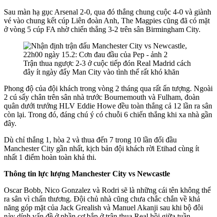
Sau màn hạ gục Arsenal 2-0, qua đó thắng chung cuộc 4-0 và giành
vé vào chung kết cúp Liên đoàn Anh, The Magpies cũng đã có mặt
ở vòng 5 cúp FA nhờ chiến thắng 3-2 trên sân Birmingham City.
Trận thua ngược 2-3 ở cuộc tiếp đón Real Madrid cách
đây ít ngày đẩy Man City vào tình thế rất khó khăn
Phong độ của đội khách trong vòng 2 tháng qua rất ấn tượng. Ngoài
2 cú sẩy chân trên sân nhà trước Bournemouth và Fulham, đoàn
quân dưới trướng HLV Eddie Howe đều toàn thắng cả 12 lần ra sân
còn lại. Trong đó, đáng chú ý có chuỗi 6 chiến thắng khi xa nhà gần
đây.
Dù chỉ thắng 1, hòa 2 và thua đến 7 trong 10 lần đối đầu
Manchester City gần nhất, kịch bản đội khách rời Etihad cùng ít
nhất 1 điểm hoàn toàn khả thi.
Thông tin lực lượng Manchester City vs Newcastle
Oscar Bobb, Nico Gonzalez và Rodri sẽ là những cái tên không thể
ra sân vì chấn thương. Đội chủ nhà cũng chưa chắc chắn về khả
năng góp mặt của Jack Grealish và Manuel Akanji sau khi bộ đôi
này dính vấn đề ở phần cơ bắp ở trận thua Real hồi giữa tuần.