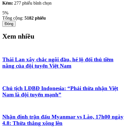
Kém:
277 phiếu bình chọn
5%
Tổng cộng:
5182
phiếu
Đóng
Xem nhiều
Thái Lan xây chắc ngôi đầu, hé lộ đối thủ tiềm
năng của đội tuyển Việt Nam
Chủ tịch LĐBĐ Indonesia: “Phải thừa nhận Việt
Nam là đội tuyển mạnh”
Nhận định trận đấu Myanmar vs Lào, 17h00 ngày
4.8: Thừa thắng xông lên