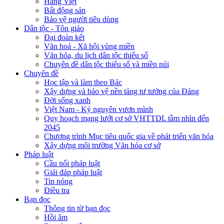
Hàng Việt
Bất động sản
Bảo vệ người tiêu dùng
Dân tộc - Tôn giáo
Đại đoàn kết
Văn hoá - Xã hội vùng miền
Văn hóa, du lịch dân tộc thiểu số
Chuyên đề dân tộc thiểu số và miền núi
Chuyên đề
Học tập và làm theo Bác
Xây dựng và bảo vệ nền tảng tư tưởng của Đảng
Đời sống xanh
Việt Nam - Kỷ nguyên vươn mình
Quy hoạch mạng lưới cơ sở VHTTDL tầm nhìn đến
2045
Chương trình Mục tiêu quốc gia về phát triển văn hóa
Xây dựng môi trường Văn hóa cơ sở
Pháp luật
Cầu nối pháp luật
Giải đáp pháp luật
Tin nóng
Điều tra
Bạn đọc
Thông tin từ bạn đọc
Hồi âm