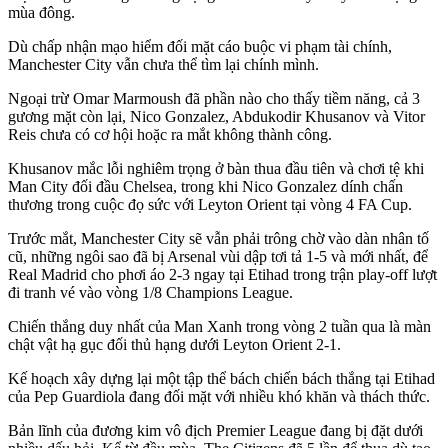
mùa đông.
Dù chấp nhận mạo hiểm đối mặt cáo buộc vi phạm tài chính,
Manchester City vẫn chưa thể tìm lại chính mình.
Ngoại trừ Omar Marmoush đã phần nào cho thấy tiềm năng, cả 3
gương mặt còn lại, Nico Gonzalez, Abdukodir Khusanov và Vitor
Reis chưa có cơ hội hoặc ra mắt không thành công.
Khusanov mắc lỗi nghiêm trọng ở bàn thua đầu tiên và chơi tệ khi
Man City đối đầu Chelsea, trong khi Nico Gonzalez dính chấn
thương trong cuộc đọ sức với Leyton Orient tại vòng 4 FA Cup.
Trước mắt, Manchester City sẽ vẫn phải trông chờ vào dàn nhân tố
cũ, những ngôi sao đã bị Arsenal vùi dập tơi tả 1-5 và mới nhất, để
Real Madrid cho phơi áo 2-3 ngay tại Etihad trong trận play-off lượt
đi tranh vé vào vòng 1/8 Champions League.
Chiến thắng duy nhất của Man Xanh trong vòng 2 tuần qua là màn
chật vật hạ gục đối thủ hạng dưới Leyton Orient 2-1.
Kế hoạch xây dựng lại một tập thể bách chiến bách thắng tại Etihad
của Pep Guardiola đang đối mặt với nhiều khó khăn và thách thức.
Bản lĩnh của đương kim vô địch Premier League đang bị đặt dưới