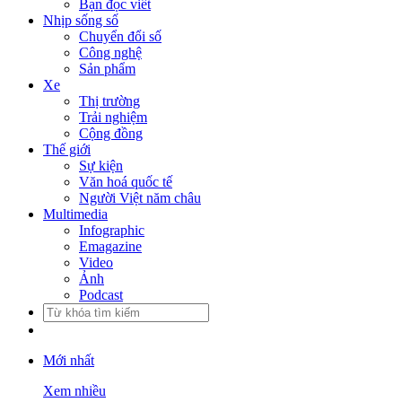
Bạn đọc viết
Nhịp sống số
Chuyển đổi số
Công nghệ
Sản phẩm
Xe
Thị trường
Trải nghiệm
Cộng đồng
Thế giới
Sự kiện
Văn hoá quốc tế
Người Việt năm châu
Multimedia
Infographic
Emagazine
Video
Ảnh
Podcast
Mới nhất
Xem nhiều