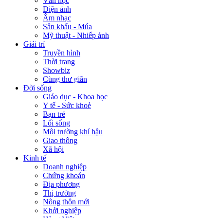
Văn học
Điện ảnh
Âm nhạc
Sân khấu - Múa
Mỹ thuật - Nhiếp ảnh
Giải trí
Truyền hình
Thời trang
Showbiz
Cùng thư giãn
Đời sống
Giáo dục - Khoa học
Y tế - Sức khoẻ
Bạn trẻ
Lối sống
Môi trường khí hậu
Giao thông
Xã hội
Kinh tế
Doanh nghiệp
Chứng khoán
Địa phương
Thị trường
Nông thôn mới
Khởi nghiệp