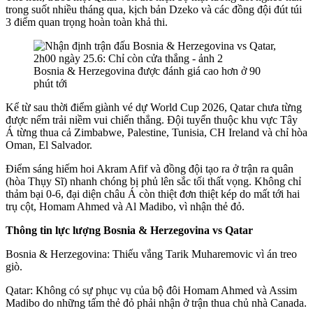
trong suốt nhiều tháng qua, kịch bản Dzeko và các đồng đội đút túi
3 điểm quan trọng hoàn toàn khả thi.
Bosnia & Herzegovina được đánh giá cao hơn ở 90
phút tới
Kể từ sau thời điểm giành vé dự World Cup 2026, Qatar chưa từng
được nếm trải niềm vui chiến thắng. Đội tuyển thuộc khu vực Tây
Á từng thua cả Zimbabwe, Palestine, Tunisia, CH Ireland và chỉ hòa
Oman, El Salvador.
Điểm sáng hiếm hoi Akram Afif và đồng đội tạo ra ở trận ra quân
(hòa Thụy Sĩ) nhanh chóng bị phủ lên sắc tối thất vọng. Không chỉ
thảm bại 0-6, đại diện châu Á còn thiệt đơn thiệt kép do mất tới hai
trụ cột, Homam Ahmed và Al Madibo, vì nhận thẻ đỏ.
Thông tin lực lượng Bosnia & Herzegovina vs Qatar
Bosnia & Herzegovina: Thiếu vắng Tarik Muharemovic vì án treo
giò.
Qatar: Không có sự phục vụ của bộ đôi Homam Ahmed và Assim
Madibo do những tấm thẻ đỏ phải nhận ở trận thua chủ nhà Canada.