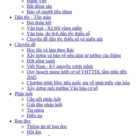
Hàng Việt
Bất động sản
Bảo vệ người tiêu dùng
Dân tộc - Tôn giáo
Đại đoàn kết
Văn hoá - Xã hội vùng miền
Văn hóa, du lịch dân tộc thiểu số
Chuyên đề dân tộc thiểu số và miền núi
Chuyên đề
Học tập và làm theo Bác
Xây dựng và bảo vệ nền tảng tư tưởng của Đảng
Đời sống xanh
Việt Nam - Kỷ nguyên vươn mình
Quy hoạch mạng lưới cơ sở VHTTDL tầm nhìn đến
2045
Chương trình Mục tiêu quốc gia về phát triển văn hóa
Xây dựng môi trường Văn hóa cơ sở
Pháp luật
Cầu nối pháp luật
Giải đáp pháp luật
Tin nóng
Điều tra
Bạn đọc
Thông tin từ bạn đọc
Hồi âm