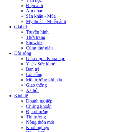
Văn học
Điện ảnh
Âm nhạc
Sân khấu - Múa
Mỹ thuật - Nhiếp ảnh
Giải trí
Truyền hình
Thời trang
Showbiz
Cùng thư giãn
Đời sống
Giáo dục - Khoa học
Y tế - Sức khoẻ
Bạn trẻ
Lối sống
Môi trường khí hậu
Giao thông
Xã hội
Kinh tế
Doanh nghiệp
Chứng khoán
Địa phương
Thị trường
Nông thôn mới
Khởi nghiệp