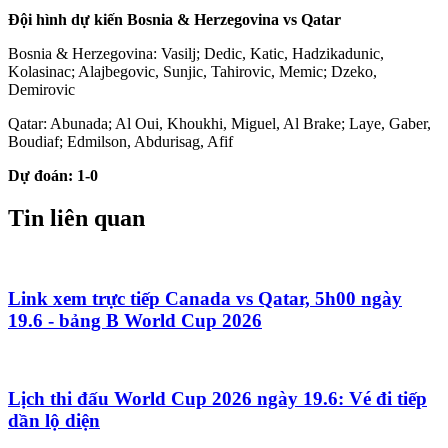
Đội hình dự kiến Bosnia & Herzegovina vs Qatar
Bosnia & Herzegovina: Vasilj; Dedic, Katic, Hadzikadunic,
Kolasinac; Alajbegovic, Sunjic, Tahirovic, Memic; Dzeko,
Demirovic
Qatar: Abunada; Al Oui, Khoukhi, Miguel, Al Brake; Laye, Gaber,
Boudiaf; Edmilson, Abdurisag, Afif
Dự đoán: 1-0
Tin liên quan
Link xem trực tiếp Canada vs Qatar, 5h00 ngày
19.6 - bảng B World Cup 2026
Lịch thi đấu World Cup 2026 ngày 19.6: Vé đi tiếp
dần lộ diện