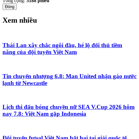
Tổng cộng:
5188
phiếu
Đóng
Xem nhiều
Thái Lan xây chắc ngôi đầu, hé lộ đối thủ tiềm
năng của đội tuyển Việt Nam
Tin chuyển nhượng 6.8: Man United nhận gáo nước
lạnh từ Newcastle
Lịch thi đấu bóng chuyền nữ SEA V.Cup 2026 hôm
nay 7.8: Việt Nam gặp Indonesia
Đội tuyển futsal Việt Nam bất bại tại giải quốc tế