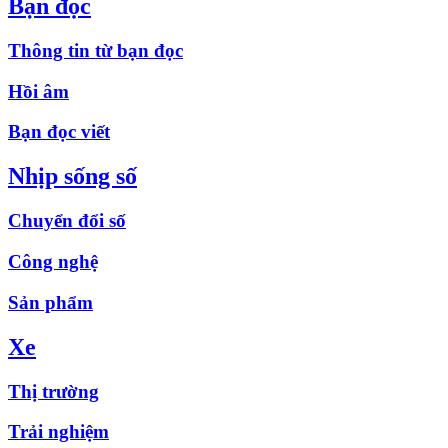
Bạn đọc
Thông tin từ bạn đọc
Hồi âm
Bạn đọc viết
Nhịp sống số
Chuyển đổi số
Công nghệ
Sản phẩm
Xe
Thị trường
Trải nghiệm