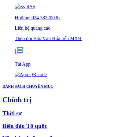
RSS
Hotline: 024.38220036
Liên hệ quảng cáo
Theo dõi Báo Văn Hóa trên MXH
Tải App
DANH SÁCH CHUYÊN MỤC
Chính trị
Thời sự
Biển đảo Tổ quốc