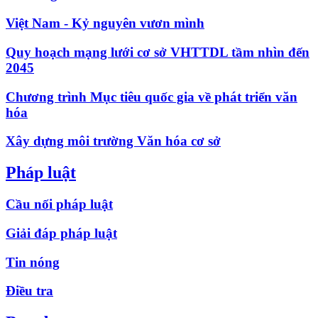
Việt Nam - Kỷ nguyên vươn mình
Quy hoạch mạng lưới cơ sở VHTTDL tầm nhìn đến
2045
Chương trình Mục tiêu quốc gia về phát triển văn
hóa
Xây dựng môi trường Văn hóa cơ sở
Pháp luật
Cầu nối pháp luật
Giải đáp pháp luật
Tin nóng
Điều tra