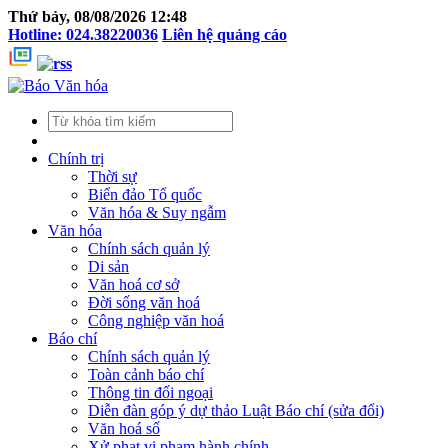
Thứ bảy, 08/08/2026 12:48
Hotline: 024.38220036
Liên hệ quảng cáo
Chính trị
Thời sự
Biển đảo Tổ quốc
Văn hóa & Suy ngẫm
Văn hóa
Chính sách quản lý
Di sản
Văn hoá cơ sở
Đời sống văn hoá
Công nghiệp văn hoá
Báo chí
Chính sách quản lý
Toàn cảnh báo chí
Thông tin đối ngoại
Diễn đàn góp ý dự thảo Luật Báo chí (sửa đổi)
Văn hoá số
Xử phạt vi phạm hành chính