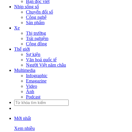
Bạn đọc viết
Nhịp sống số
Chuyển đổi số
Công nghệ
Sản phẩm
Xe
Thị trường
Trải nghiệm
Cộng đồng
Thế giới
Sự kiện
Văn hoá quốc tế
Người Việt năm châu
Multimedia
Infographic
Emagazine
Video
Ảnh
Podcast
Mới nhất
Xem nhiều