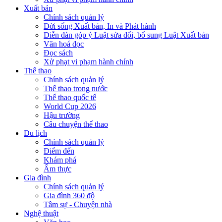
Xuất bản
Chính sách quản lý
Đời sống Xuất bản, In và Phát hành
Diễn đàn góp ý Luật sửa đổi, bổ sung Luật Xuất bản
Văn hoá đọc
Đọc sách
Xử phạt vi phạm hành chính
Thể thao
Chính sách quản lý
Thể thao trong nước
Thể thao quốc tế
World Cup 2026
Hậu trường
Câu chuyện thể thao
Du lịch
Chính sách quản lý
Điểm đến
Khám phá
Ẩm thực
Gia đình
Chính sách quản lý
Gia đình 360 độ
Tâm sự - Chuyện nhà
Nghệ thuật