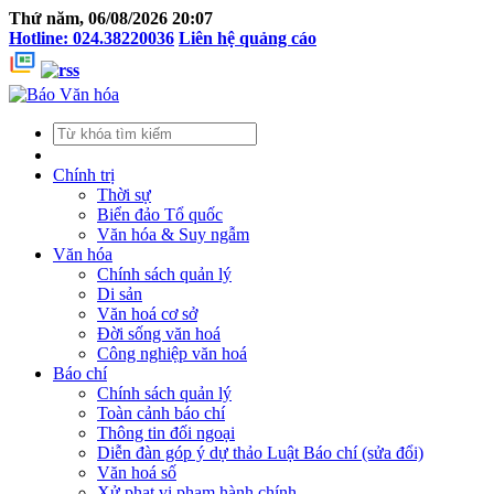
Thứ năm, 06/08/2026 20:07
Hotline: 024.38220036
Liên hệ quảng cáo
Chính trị
Thời sự
Biển đảo Tổ quốc
Văn hóa & Suy ngẫm
Văn hóa
Chính sách quản lý
Di sản
Văn hoá cơ sở
Đời sống văn hoá
Công nghiệp văn hoá
Báo chí
Chính sách quản lý
Toàn cảnh báo chí
Thông tin đối ngoại
Diễn đàn góp ý dự thảo Luật Báo chí (sửa đổi)
Văn hoá số
Xử phạt vi phạm hành chính