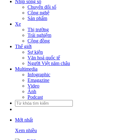
Nhịp sống số
Chuyển đổi số
Công nghệ
Sản phẩm
Xe
Thị trường
Trải nghiệm
Cộng đồng
Thế giới
Sự kiện
Văn hoá quốc tế
Người Việt năm châu
Multimedia
Infographic
Emagazine
Video
Ảnh
Podcast
Mới nhất
Xem nhiều