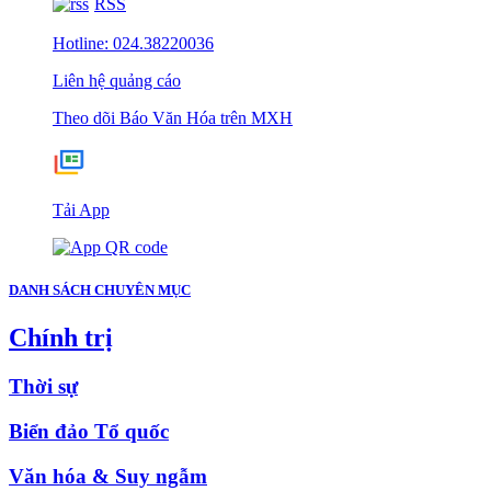
RSS
Hotline: 024.38220036
Liên hệ quảng cáo
Theo dõi Báo Văn Hóa trên MXH
Tải App
DANH SÁCH CHUYÊN MỤC
Chính trị
Thời sự
Biển đảo Tổ quốc
Văn hóa & Suy ngẫm