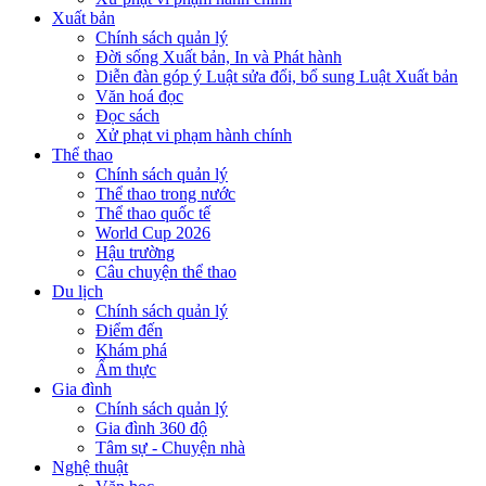
Xuất bản
Chính sách quản lý
Đời sống Xuất bản, In và Phát hành
Diễn đàn góp ý Luật sửa đổi, bổ sung Luật Xuất bản
Văn hoá đọc
Đọc sách
Xử phạt vi phạm hành chính
Thể thao
Chính sách quản lý
Thể thao trong nước
Thể thao quốc tế
World Cup 2026
Hậu trường
Câu chuyện thể thao
Du lịch
Chính sách quản lý
Điểm đến
Khám phá
Ẩm thực
Gia đình
Chính sách quản lý
Gia đình 360 độ
Tâm sự - Chuyện nhà
Nghệ thuật