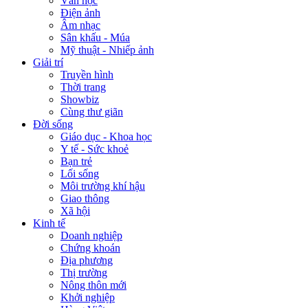
Văn học
Điện ảnh
Âm nhạc
Sân khấu - Múa
Mỹ thuật - Nhiếp ảnh
Giải trí
Truyền hình
Thời trang
Showbiz
Cùng thư giãn
Đời sống
Giáo dục - Khoa học
Y tế - Sức khoẻ
Bạn trẻ
Lối sống
Môi trường khí hậu
Giao thông
Xã hội
Kinh tế
Doanh nghiệp
Chứng khoán
Địa phương
Thị trường
Nông thôn mới
Khởi nghiệp