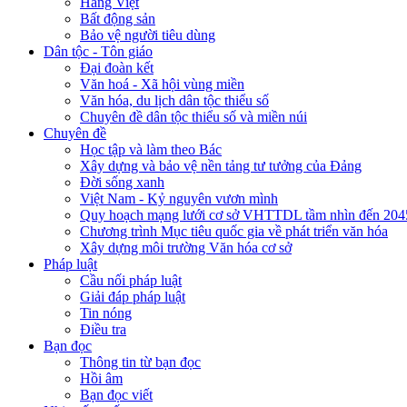
Hàng Việt
Bất động sản
Bảo vệ người tiêu dùng
Dân tộc - Tôn giáo
Đại đoàn kết
Văn hoá - Xã hội vùng miền
Văn hóa, du lịch dân tộc thiểu số
Chuyên đề dân tộc thiểu số và miền núi
Chuyên đề
Học tập và làm theo Bác
Xây dựng và bảo vệ nền tảng tư tưởng của Đảng
Đời sống xanh
Việt Nam - Kỷ nguyên vươn mình
Quy hoạch mạng lưới cơ sở VHTTDL tầm nhìn đến 204
Chương trình Mục tiêu quốc gia về phát triển văn hóa
Xây dựng môi trường Văn hóa cơ sở
Pháp luật
Cầu nối pháp luật
Giải đáp pháp luật
Tin nóng
Điều tra
Bạn đọc
Thông tin từ bạn đọc
Hồi âm
Bạn đọc viết