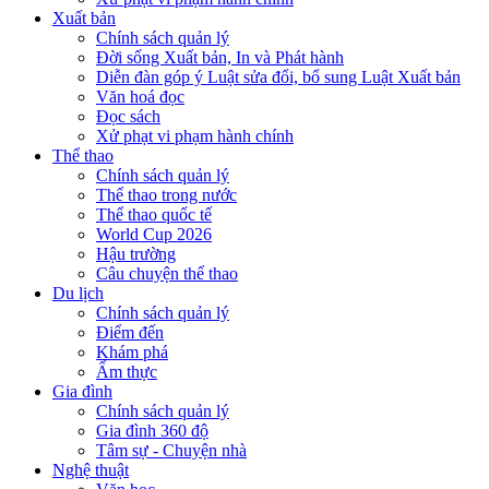
Xuất bản
Chính sách quản lý
Đời sống Xuất bản, In và Phát hành
Diễn đàn góp ý Luật sửa đổi, bổ sung Luật Xuất bản
Văn hoá đọc
Đọc sách
Xử phạt vi phạm hành chính
Thể thao
Chính sách quản lý
Thể thao trong nước
Thể thao quốc tế
World Cup 2026
Hậu trường
Câu chuyện thể thao
Du lịch
Chính sách quản lý
Điểm đến
Khám phá
Ẩm thực
Gia đình
Chính sách quản lý
Gia đình 360 độ
Tâm sự - Chuyện nhà
Nghệ thuật