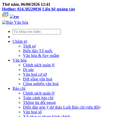
Thứ năm, 06/08/2026 12:41
Hotline: 024.38220036
Liên hệ quảng cáo
Chính trị
Thời sự
Biển đảo Tổ quốc
Văn hóa & Suy ngẫm
Văn hóa
Chính sách quản lý
Di sản
Văn hoá cơ sở
Đời sống văn hoá
Công nghiệp văn hoá
Báo chí
Chính sách quản lý
Toàn cảnh báo chí
Thông tin đối ngoại
Diễn đàn góp ý dự thảo Luật Báo chí (sửa đổi)
Văn hoá số
Xử phạt vi phạm hành chính