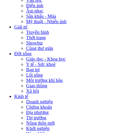
Văn học
Điện ảnh
Âm nhạc
Sân khấu - Múa
Mỹ thuật - Nhiếp ảnh
Giải trí
Truyền hình
Thời trang
Showbiz
Cùng thư giãn
Đời sống
Giáo dục - Khoa học
Y tế - Sức khoẻ
Bạn trẻ
Lối sống
Môi trường khí hậu
Giao thông
Xã hội
Kinh tế
Doanh nghiệp
Chứng khoán
Địa phương
Thị trường
Nông thôn mới
Khởi nghiệp