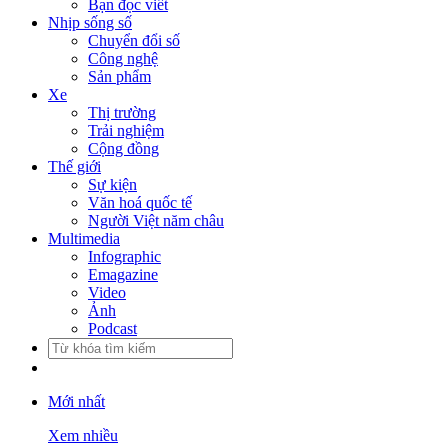
Bạn đọc viết
Nhịp sống số
Chuyển đổi số
Công nghệ
Sản phẩm
Xe
Thị trường
Trải nghiệm
Cộng đồng
Thế giới
Sự kiện
Văn hoá quốc tế
Người Việt năm châu
Multimedia
Infographic
Emagazine
Video
Ảnh
Podcast
Mới nhất
Xem nhiều