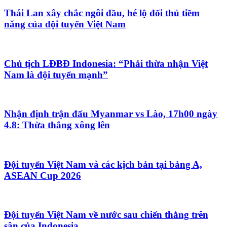
Thái Lan xây chắc ngôi đầu, hé lộ đối thủ tiềm
năng của đội tuyển Việt Nam
Chủ tịch LĐBĐ Indonesia: “Phải thừa nhận Việt
Nam là đội tuyển mạnh”
Nhận định trận đấu Myanmar vs Lào, 17h00 ngày
4.8: Thừa thắng xông lên
Đội tuyển Việt Nam và các kịch bản tại bảng A,
ASEAN Cup 2026
Đội tuyển Việt Nam về nước sau chiến thắng trên
sân của Indonesia