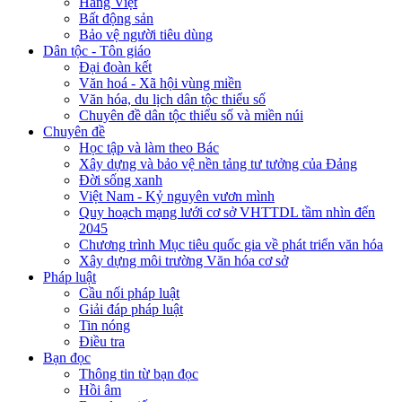
Hàng Việt
Bất động sản
Bảo vệ người tiêu dùng
Dân tộc - Tôn giáo
Đại đoàn kết
Văn hoá - Xã hội vùng miền
Văn hóa, du lịch dân tộc thiểu số
Chuyên đề dân tộc thiểu số và miền núi
Chuyên đề
Học tập và làm theo Bác
Xây dựng và bảo vệ nền tảng tư tưởng của Đảng
Đời sống xanh
Việt Nam - Kỷ nguyên vươn mình
Quy hoạch mạng lưới cơ sở VHTTDL tầm nhìn đến
2045
Chương trình Mục tiêu quốc gia về phát triển văn hóa
Xây dựng môi trường Văn hóa cơ sở
Pháp luật
Cầu nối pháp luật
Giải đáp pháp luật
Tin nóng
Điều tra
Bạn đọc
Thông tin từ bạn đọc
Hồi âm