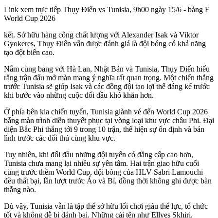
Link xem trực tiếp Thụy Điển vs Tunisia, 9h00 ngày 15/6 - bảng F
World Cup 2026
kết. Sở hữu hàng công chất lượng với Alexander Isak và Viktor
Gyokeres, Thụy Điển vẫn được đánh giá là đội bóng có khả năng
tạo đột biến cao.
Nằm cùng bảng với Hà Lan, Nhật Bản và Tunisia, Thụy Điển hiểu
rằng trận đấu mở màn mang ý nghĩa rất quan trọng. Một chiến thắng
trước Tunisia sẽ giúp Isak và các đồng đội tạo lợi thế đáng kể trước
khi bước vào những cuộc đối đầu khó khăn hơn.
Ở phía bên kia chiến tuyến, Tunisia giành vé đến World Cup 2026
bằng màn trình diễn thuyết phục tại vòng loại khu vực châu Phi. Đại
diện Bắc Phi thắng tới 9 trong 10 trận, thể hiện sự ổn định và bản
lĩnh trước các đối thủ cùng khu vực.
Tuy nhiên, khi đối đầu những đội tuyển có đẳng cấp cao hơn,
Tunisia chưa mang lại nhiều sự yên tâm. Hai trận giao hữu cuối
cùng trước thềm World Cup, đội bóng của HLV Sabri Lamouchi
đều thất bại, lần lượt trước Áo và Bỉ, đồng thời không ghi được bàn
thắng nào.
Dù vậy, Tunisia vẫn là tập thể sở hữu lối chơi giàu thể lực, tổ chức
tốt và không dễ bị đánh bại. Những cái tên như Ellyes Skhiri,