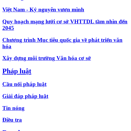
Việt Nam - Kỷ nguyên vươn mình
Quy hoạch mạng lưới cơ sở VHTTDL tầm nhìn đến
2045
Chương trình Mục tiêu quốc gia về phát triển văn
hóa
Xây dựng môi trường Văn hóa cơ sở
Pháp luật
Cầu nối pháp luật
Giải đáp pháp luật
Tin nóng
Điều tra