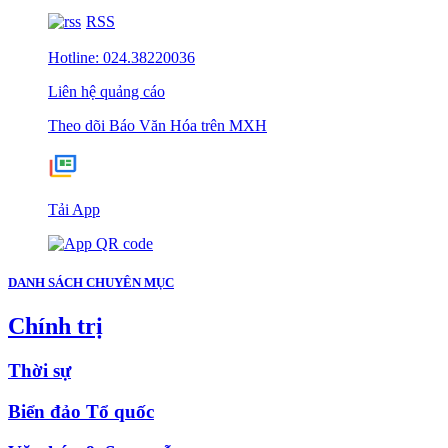
RSS
Hotline: 024.38220036
Liên hệ quảng cáo
Theo dõi Báo Văn Hóa trên MXH
Tải App
DANH SÁCH CHUYÊN MỤC
Chính trị
Thời sự
Biển đảo Tổ quốc