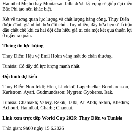
Hannibal Mejbri hay Montassar Talbi được kỳ vọng sẽ giúp đại diện
Bắc Phi tạo nên khác biệt.
Xét về tương quan lực lượng và chất lượng hàng công, Thụy Điển
được đánh giá nhỉnh hơn đôi chút. Tuy nhiên, đây hứa hẹn sẽ là trận
đấu chặt chẽ khi cả hai đội đều hiểu giá trị của một kết quả thuận lợi
ở ngày ra quân.
Thông tin lực lượng
Thụy Điển: Hậu vệ Emil Holm vắng mặt do chấn thương.
Tunisia: Có đầy đủ lực lượng mạnh nhất.
Đội hình dự kiến
Thụy Điển: Nordfeldt; Hien, Lindelof, Lagerbielke; Bernhardsson,
Karlstrom, Ayari, Gudmundsson; Nygren; Gyokeres, Isak.
Tunisia: Chamakh; Valery, Rekik, Talbi, Ali Abdi; Skhiri, Khedira;
Achouri, Hannibal, Gharbi; Chaouat.
Link xem trực tiếp World Cup 2026: Thụy Điển vs Tunisia
Thời gian: 9h00 ngày 15.6.2026