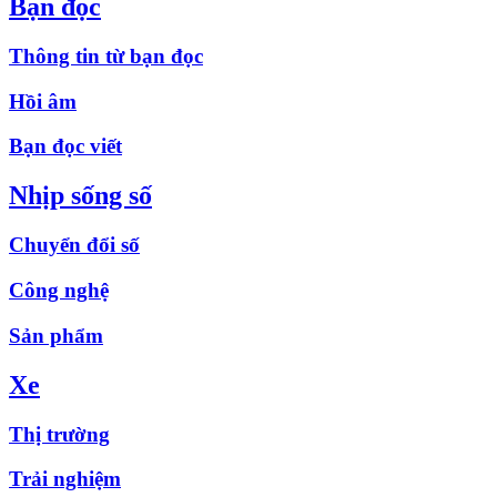
Bạn đọc
Thông tin từ bạn đọc
Hồi âm
Bạn đọc viết
Nhịp sống số
Chuyển đổi số
Công nghệ
Sản phẩm
Xe
Thị trường
Trải nghiệm