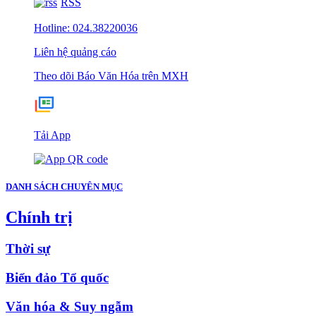
RSS
Hotline: 024.38220036
Liên hệ quảng cáo
Theo dõi Báo Văn Hóa trên MXH
Tải App
DANH SÁCH CHUYÊN MỤC
Chính trị
Thời sự
Biển đảo Tổ quốc
Văn hóa & Suy ngẫm