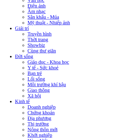
Văn học
Điện ảnh
Âm nhạc
Sân khấu - Múa
Mỹ thuật - Nhiếp ảnh
Giải trí
Truyền hình
Thời trang
Showbiz
Cùng thư giãn
Đời sống
Giáo dục - Khoa học
Y tế - Sức khoẻ
Bạn trẻ
Lối sống
Môi trường khí hậu
Giao thông
Xã hội
Kinh tế
Doanh nghiệp
Chứng khoán
Địa phương
Thị trường
Nông thôn mới
Khởi nghiệp