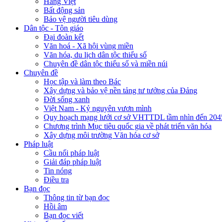
Hàng Việt
Bất động sản
Bảo vệ người tiêu dùng
Dân tộc - Tôn giáo
Đại đoàn kết
Văn hoá - Xã hội vùng miền
Văn hóa, du lịch dân tộc thiểu số
Chuyên đề dân tộc thiểu số và miền núi
Chuyên đề
Học tập và làm theo Bác
Xây dựng và bảo vệ nền tảng tư tưởng của Đảng
Đời sống xanh
Việt Nam - Kỷ nguyên vươn mình
Quy hoạch mạng lưới cơ sở VHTTDL tầm nhìn đến 204
Chương trình Mục tiêu quốc gia về phát triển văn hóa
Xây dựng môi trường Văn hóa cơ sở
Pháp luật
Cầu nối pháp luật
Giải đáp pháp luật
Tin nóng
Điều tra
Bạn đọc
Thông tin từ bạn đọc
Hồi âm
Bạn đọc viết