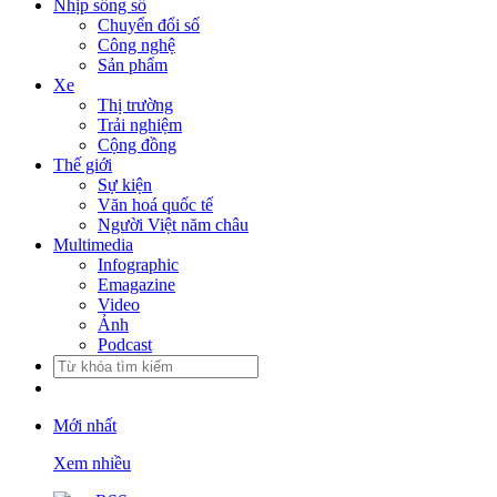
Nhịp sống số
Chuyển đổi số
Công nghệ
Sản phẩm
Xe
Thị trường
Trải nghiệm
Cộng đồng
Thế giới
Sự kiện
Văn hoá quốc tế
Người Việt năm châu
Multimedia
Infographic
Emagazine
Video
Ảnh
Podcast
Mới nhất
Xem nhiều