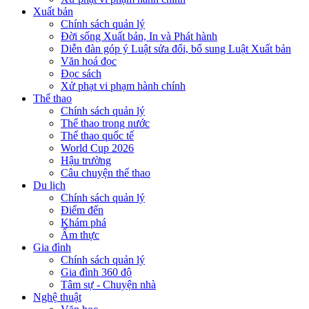
Xuất bản
Chính sách quản lý
Đời sống Xuất bản, In và Phát hành
Diễn đàn góp ý Luật sửa đổi, bổ sung Luật Xuất bản
Văn hoá đọc
Đọc sách
Xử phạt vi phạm hành chính
Thể thao
Chính sách quản lý
Thể thao trong nước
Thể thao quốc tế
World Cup 2026
Hậu trường
Câu chuyện thể thao
Du lịch
Chính sách quản lý
Điểm đến
Khám phá
Ẩm thực
Gia đình
Chính sách quản lý
Gia đình 360 độ
Tâm sự - Chuyện nhà
Nghệ thuật