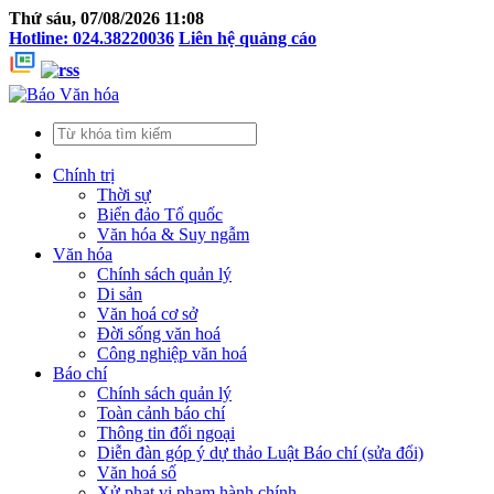
Thứ sáu, 07/08/2026 11:08
Hotline: 024.38220036
Liên hệ quảng cáo
Chính trị
Thời sự
Biển đảo Tổ quốc
Văn hóa & Suy ngẫm
Văn hóa
Chính sách quản lý
Di sản
Văn hoá cơ sở
Đời sống văn hoá
Công nghiệp văn hoá
Báo chí
Chính sách quản lý
Toàn cảnh báo chí
Thông tin đối ngoại
Diễn đàn góp ý dự thảo Luật Báo chí (sửa đổi)
Văn hoá số
Xử phạt vi phạm hành chính