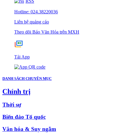
RSS
Hotline: 024.38220036
Liên hệ quảng cáo
Theo dõi Báo Văn Hóa trên MXH
Tải App
DANH SÁCH CHUYÊN MỤC
Chính trị
Thời sự
Biển đảo Tổ quốc
Văn hóa & Suy ngẫm