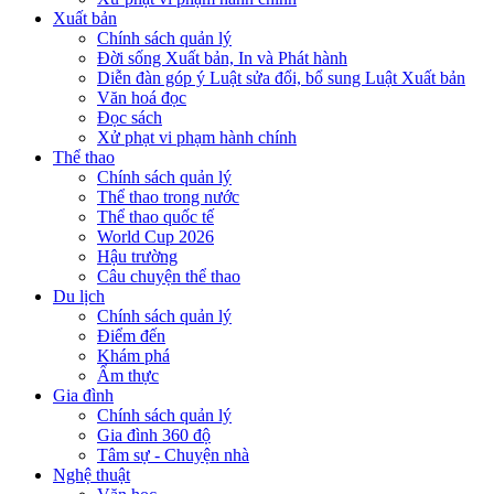
Xuất bản
Chính sách quản lý
Đời sống Xuất bản, In và Phát hành
Diễn đàn góp ý Luật sửa đổi, bổ sung Luật Xuất bản
Văn hoá đọc
Đọc sách
Xử phạt vi phạm hành chính
Thể thao
Chính sách quản lý
Thể thao trong nước
Thể thao quốc tế
World Cup 2026
Hậu trường
Câu chuyện thể thao
Du lịch
Chính sách quản lý
Điểm đến
Khám phá
Ẩm thực
Gia đình
Chính sách quản lý
Gia đình 360 độ
Tâm sự - Chuyện nhà
Nghệ thuật