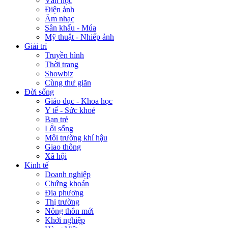
Văn học
Điện ảnh
Âm nhạc
Sân khấu - Múa
Mỹ thuật - Nhiếp ảnh
Giải trí
Truyền hình
Thời trang
Showbiz
Cùng thư giãn
Đời sống
Giáo dục - Khoa học
Y tế - Sức khoẻ
Bạn trẻ
Lối sống
Môi trường khí hậu
Giao thông
Xã hội
Kinh tế
Doanh nghiệp
Chứng khoán
Địa phương
Thị trường
Nông thôn mới
Khởi nghiệp