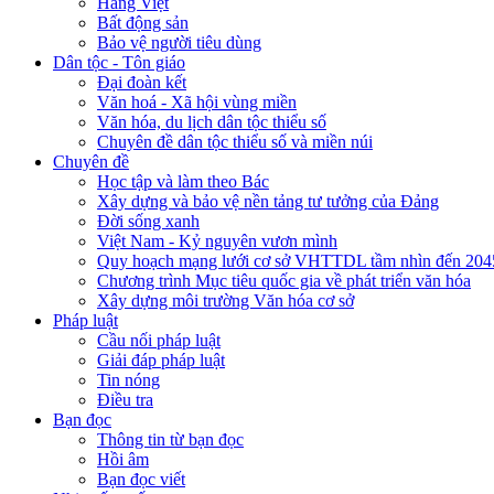
Hàng Việt
Bất động sản
Bảo vệ người tiêu dùng
Dân tộc - Tôn giáo
Đại đoàn kết
Văn hoá - Xã hội vùng miền
Văn hóa, du lịch dân tộc thiểu số
Chuyên đề dân tộc thiểu số và miền núi
Chuyên đề
Học tập và làm theo Bác
Xây dựng và bảo vệ nền tảng tư tưởng của Đảng
Đời sống xanh
Việt Nam - Kỷ nguyên vươn mình
Quy hoạch mạng lưới cơ sở VHTTDL tầm nhìn đến 204
Chương trình Mục tiêu quốc gia về phát triển văn hóa
Xây dựng môi trường Văn hóa cơ sở
Pháp luật
Cầu nối pháp luật
Giải đáp pháp luật
Tin nóng
Điều tra
Bạn đọc
Thông tin từ bạn đọc
Hồi âm
Bạn đọc viết