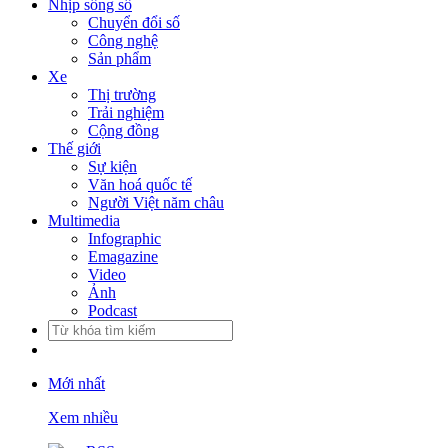
Nhịp sống số
Chuyển đổi số
Công nghệ
Sản phẩm
Xe
Thị trường
Trải nghiệm
Cộng đồng
Thế giới
Sự kiện
Văn hoá quốc tế
Người Việt năm châu
Multimedia
Infographic
Emagazine
Video
Ảnh
Podcast
Mới nhất
Xem nhiều