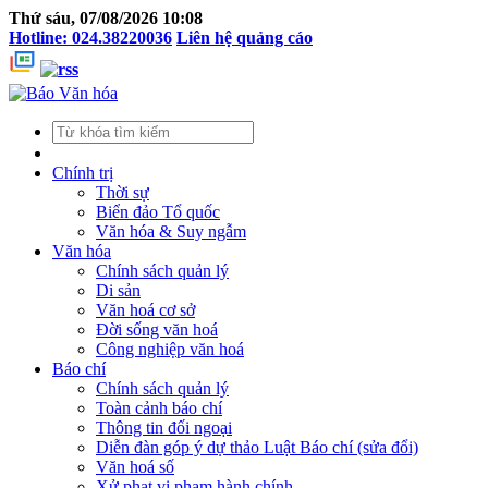
Thứ sáu, 07/08/2026 10:08
Hotline: 024.38220036
Liên hệ quảng cáo
Chính trị
Thời sự
Biển đảo Tổ quốc
Văn hóa & Suy ngẫm
Văn hóa
Chính sách quản lý
Di sản
Văn hoá cơ sở
Đời sống văn hoá
Công nghiệp văn hoá
Báo chí
Chính sách quản lý
Toàn cảnh báo chí
Thông tin đối ngoại
Diễn đàn góp ý dự thảo Luật Báo chí (sửa đổi)
Văn hoá số
Xử phạt vi phạm hành chính