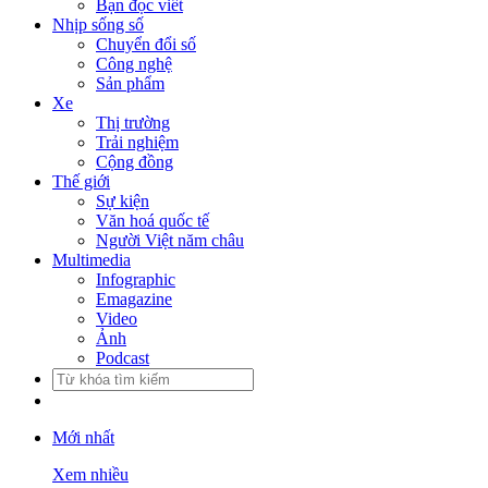
Bạn đọc viết
Nhịp sống số
Chuyển đổi số
Công nghệ
Sản phẩm
Xe
Thị trường
Trải nghiệm
Cộng đồng
Thế giới
Sự kiện
Văn hoá quốc tế
Người Việt năm châu
Multimedia
Infographic
Emagazine
Video
Ảnh
Podcast
Mới nhất
Xem nhiều