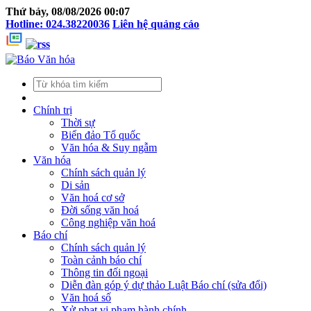
Thứ bảy, 08/08/2026 00:07
Hotline: 024.38220036
Liên hệ quảng cáo
Chính trị
Thời sự
Biển đảo Tổ quốc
Văn hóa & Suy ngẫm
Văn hóa
Chính sách quản lý
Di sản
Văn hoá cơ sở
Đời sống văn hoá
Công nghiệp văn hoá
Báo chí
Chính sách quản lý
Toàn cảnh báo chí
Thông tin đối ngoại
Diễn đàn góp ý dự thảo Luật Báo chí (sửa đổi)
Văn hoá số
Xử phạt vi phạm hành chính