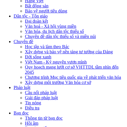
Hàng Việt
Bất động sản
Bảo vệ người tiêu dùng
Dân tộc - Tôn giáo
Đại đoàn kết
Văn hoá - Xã hội vùng miền
Văn hóa, du lịch dân tộc thiểu số
Chuyên đề dân tộc thiểu số và miền núi
Chuyên đề
Học tập và làm theo Bác
Xây dựng và bảo vệ nền tảng tư tưởng của Đảng
Đời sống xanh
Việt Nam - Kỷ nguyên vươn mình
Quy hoạch mạng lưới cơ sở VHTTDL tầm nhìn đến
2045
Chương trình Mục tiêu quốc gia về phát triển văn hóa
Xây dựng môi trường Văn hóa cơ sở
Pháp luật
Cầu nối pháp luật
Giải đáp pháp luật
Tin nóng
Điều tra
Bạn đọc
Thông tin từ bạn đọc
Hồi âm