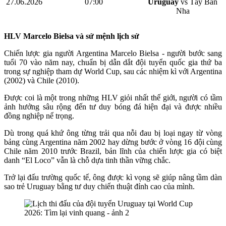
27.06.2026
07:00
Uruguay
vs Tây Ban
Nha
HLV Marcelo Bielsa và sứ mệnh lịch sử
Chiến lược gia người Argentina Marcelo Bielsa - người bước sang
tuổi 70 vào năm nay, chuẩn bị dẫn dắt đội tuyển quốc gia thứ ba
trong sự nghiệp tham dự World Cup, sau các nhiệm kì với Argentina
(2002) và Chile (2010).
Được coi là một trong những HLV giỏi nhất thế giới, người có tầm
ảnh hưởng sâu rộng đến tư duy bóng đá hiện đại và được nhiều
đồng nghiệp nể trọng.
Dù trong quá khứ ông từng trải qua nỗi đau bị loại ngay từ vòng
bảng cùng Argentina năm 2002 hay dừng bước ở vòng 16 đội cùng
Chile năm 2010 trước Brazil, bản lĩnh của chiến lược gia có biệt
danh “El Loco” vẫn là chỗ dựa tinh thần vững chắc.
Trở lại đấu trường quốc tế, ông được kì vọng sẽ giúp nâng tầm dàn
sao trẻ Uruguay bằng tư duy chiến thuật đỉnh cao của mình.