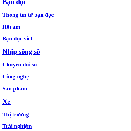
Bạn đọc
Thông tin từ bạn đọc
Hồi âm
Bạn đọc viết
Nhịp sống số
Chuyển đổi số
Công nghệ
Sản phẩm
Xe
Thị trường
Trải nghiệm