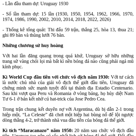
- Lần đầu tham dự: Uruguay 1930
- Số lần tham dự: 15 lần (1930, 1950, 1954, 1962, 1966, 1970,
1974, 1986, 1990, 2002, 2010, 2014, 2018, 2022, 2026)
- Thống kê tổng quát: Thi đấu 59 trận, thắng 25, hòa 13, thua 21;
ghi 89 bàn và thủng lưới 76 bàn.
Những chương sử huy hoàng
Với hai lần đăng quang trong quá khứ, Uruguay sở hữu những
trang sử vàng chói lọi mà bất kì nền bóng đá nào cũng phải ngả mũ
kính phục.
Kì World Cup đầu tiên với chức vô địch năm 1930:
Với tư cách
là nước chủ nhà của giải vô địch thế giới đầu tiên, Uruguay đã
chứng minh sức mạnh tuyệt đối tại thánh địa Estadio Centenario.
Sau khi vượt qua Peru và Romania ở vòng bảng, họ hủy diệt Nam
Tư 6-1 ở bán kết nhờ cú hat-trick của Jose Pedro Cea.
Trong trận chung kết duyên nợ với Argentina, dù bị dẫn 2-1 trong
hiệp một, “La Celeste” đã chơi một hiệp hai bùng nổ để lội ngược
dòng thắng 4-2, trở thành nhà vua đầu tiên của bóng đá thế giới.
Kì tích “Maracanazo” năm 1950:
20 năm sau chức vô địch đầu
tiên, Uruguay tạo nên cú sốc nhất lịch sử bóng đá thế giới. Đối đầu