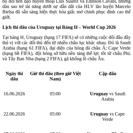
bộ đôi tiền đạo huyền thoại Luis Suarez và Edinson Cavani, nhưng
dàn sao trẻ tài năng dưới sự dẫn dắt của HLV lão luyện Marcelo
Bielsa đã sẵn sàng hiện thực hóa giấc mơ chinh phục đỉnh cao thế
giới.
Lịch thi đấu của Uruguay tại Bảng H – World Cup 2026
Tại bảng H, Uruguay (hạng 17 FIFA) sẽ có những cuộc đối đầu đầy
thú vị với các đối thủ đến từ nhiều châu lục khác nhau. Đó là Saudi
Arabia (hạng 61 FIFA), đại diện của bóng đá châu Á; Cape Verde
(hạng 68 FIFA), đội bóng sở hữu nền tảng thể lực tốt từ châu Phi;
và Tây Ban Nha (hạng 2 FIFA), gã khổng lồ châu Âu.
Ngày thi
Giờ thi đấu (theo giờ Việt
Cặp đấu
đấu
Nam)
16.06.2026
05:00
Uruguay
vs Saudi
Arabia
22.06.2026
05:00
Uruguay
vs Cape
Verde