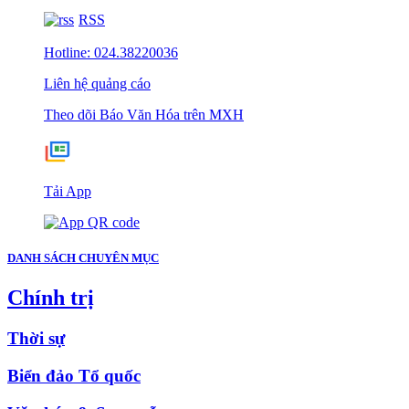
RSS
Hotline: 024.38220036
Liên hệ quảng cáo
Theo dõi Báo Văn Hóa trên MXH
Tải App
DANH SÁCH CHUYÊN MỤC
Chính trị
Thời sự
Biển đảo Tổ quốc