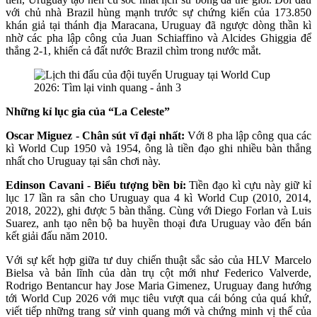
với chủ nhà Brazil hùng mạnh trước sự chứng kiến của 173.850
khán giả tại thánh địa Maracana, Uruguay đã ngược dòng thần kì
nhờ các pha lập công của Juan Schiaffino và Alcides Ghiggia để
thắng 2-1, khiến cả đất nước Brazil chìm trong nước mắt.
Những kỉ lục gia của “La Celeste”
Oscar Miguez - Chân sút vĩ đại nhất:
Với 8 pha lập công qua các
kì World Cup 1950 và 1954, ông là tiền đạo ghi nhiều bàn thắng
nhất cho Uruguay tại sân chơi này.
Edinson Cavani - Biểu tượng bền bỉ:
Tiền đạo kì cựu này giữ kỉ
lục 17 lần ra sân cho Uruguay qua 4 kì World Cup (2010, 2014,
2018, 2022), ghi được 5 bàn thắng. Cùng với Diego Forlan và Luis
Suarez, anh tạo nên bộ ba huyền thoại đưa Uruguay vào đến bán
kết giải đấu năm 2010.
Với sự kết hợp giữa tư duy chiến thuật sắc sảo của HLV Marcelo
Bielsa và bản lĩnh của dàn trụ cột mới như Federico Valverde,
Rodrigo Bentancur hay Jose Maria Gimenez, Uruguay đang hướng
tới World Cup 2026 với mục tiêu vượt qua cái bóng của quá khứ,
viết tiếp những trang sử vinh quang mới và chứng minh vị thế của