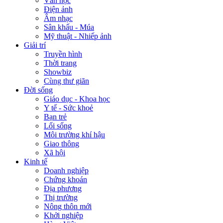
Văn học
Điện ảnh
Âm nhạc
Sân khấu - Múa
Mỹ thuật - Nhiếp ảnh
Giải trí
Truyền hình
Thời trang
Showbiz
Cùng thư giãn
Đời sống
Giáo dục - Khoa học
Y tế - Sức khoẻ
Bạn trẻ
Lối sống
Môi trường khí hậu
Giao thông
Xã hội
Kinh tế
Doanh nghiệp
Chứng khoán
Địa phương
Thị trường
Nông thôn mới
Khởi nghiệp