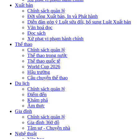
Xuất bản
Chính sách quản lý
Đời sống Xuất bản, In và Phát hành
Diễn đàn góp ý Luật sửa đổi, bổ sung Luật Xuất bản
Văn hoá đọc
Đọc sách
Xử phạt vi phạm hành chính
Thể thao
Chính sách quản lý
Thể thao trong nước
Thể thao quốc tế
World Cup 2026
Hậu trường
Câu chuyện thể thao
Du lịch
Chính sách quản lý
Điểm đến
Khám phá
Ẩm thực
Gia đình
Chính sách quản lý
Gia đình 360 độ
Tâm sự - Chuyện nhà
Nghệ thuật