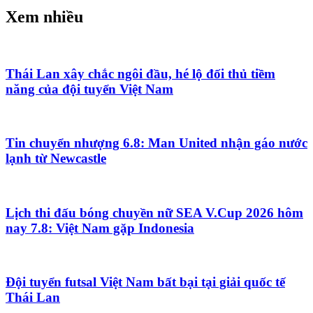
Xem nhiều
Thái Lan xây chắc ngôi đầu, hé lộ đối thủ tiềm
năng của đội tuyển Việt Nam
Tin chuyển nhượng 6.8: Man United nhận gáo nước
lạnh từ Newcastle
Lịch thi đấu bóng chuyền nữ SEA V.Cup 2026 hôm
nay 7.8: Việt Nam gặp Indonesia
Đội tuyển futsal Việt Nam bất bại tại giải quốc tế
Thái Lan