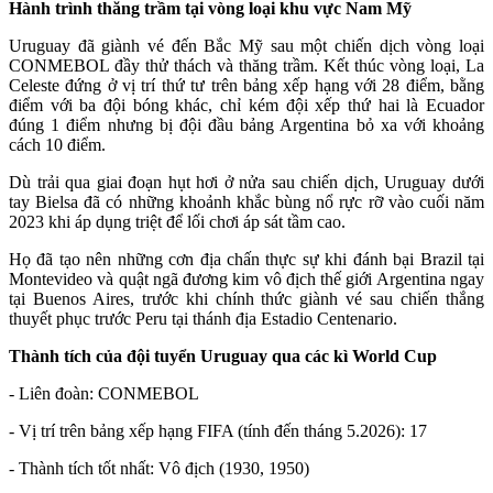
Hành trình thăng trầm tại vòng loại khu vực Nam Mỹ
Uruguay đã giành vé đến Bắc Mỹ sau một chiến dịch vòng loại
CONMEBOL đầy thử thách và thăng trầm. Kết thúc vòng loại, La
Celeste đứng ở vị trí thứ tư trên bảng xếp hạng với 28 điểm, bằng
điểm với ba đội bóng khác, chỉ kém đội xếp thứ hai là Ecuador
đúng 1 điểm nhưng bị đội đầu bảng Argentina bỏ xa với khoảng
cách 10 điểm.
Dù trải qua giai đoạn hụt hơi ở nửa sau chiến dịch, Uruguay dưới
tay Bielsa đã có những khoảnh khắc bùng nổ rực rỡ vào cuối năm
2023 khi áp dụng triệt để lối chơi áp sát tầm cao.
Họ đã tạo nên những cơn địa chấn thực sự khi đánh bại Brazil tại
Montevideo và quật ngã đương kim vô địch thế giới Argentina ngay
tại Buenos Aires, trước khi chính thức giành vé sau chiến thắng
thuyết phục trước Peru tại thánh địa Estadio Centenario.
Thành tích của đội tuyển Uruguay qua các kì World Cup
- Liên đoàn: CONMEBOL
- Vị trí trên bảng xếp hạng FIFA (tính đến tháng 5.2026): 17
- Thành tích tốt nhất: Vô địch (1930, 1950)