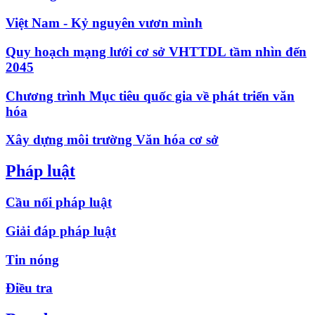
Việt Nam - Kỷ nguyên vươn mình
Quy hoạch mạng lưới cơ sở VHTTDL tầm nhìn đến
2045
Chương trình Mục tiêu quốc gia về phát triển văn
hóa
Xây dựng môi trường Văn hóa cơ sở
Pháp luật
Cầu nối pháp luật
Giải đáp pháp luật
Tin nóng
Điều tra