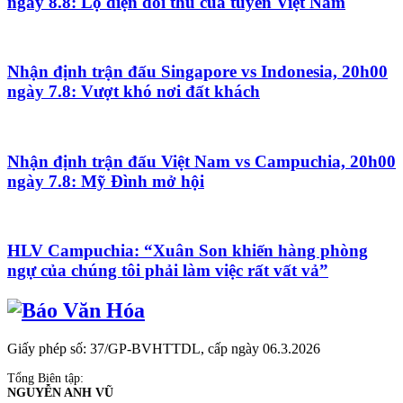
ngày 8.8: Lộ diện đối thủ của tuyển Việt Nam
Nhận định trận đấu Singapore vs Indonesia, 20h00
ngày 7.8: Vượt khó nơi đất khách
Nhận định trận đấu Việt Nam vs Campuchia, 20h00
ngày 7.8: Mỹ Đình mở hội
HLV Campuchia: “Xuân Son khiến hàng phòng
ngự của chúng tôi phải làm việc rất vất vả”
Giấy phép số: 37/GP-BVHTTDL, cấp ngày 06.3.2026
Tổng Biên tập:
NGUYỄN ANH VŨ