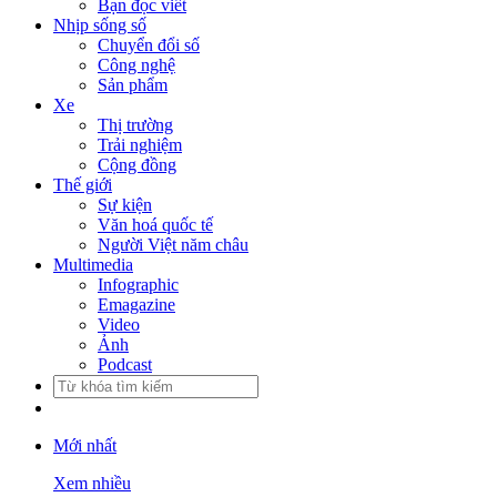
Bạn đọc viết
Nhịp sống số
Chuyển đổi số
Công nghệ
Sản phẩm
Xe
Thị trường
Trải nghiệm
Cộng đồng
Thế giới
Sự kiện
Văn hoá quốc tế
Người Việt năm châu
Multimedia
Infographic
Emagazine
Video
Ảnh
Podcast
Mới nhất
Xem nhiều