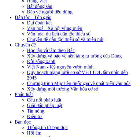
Hàng Việt
Bất động sản
Bảo vệ người tiêu dùng
Dân tộc - Tôn giáo
Đại đoàn kết
Văn hoá - Xã hội vùng miền
Văn hóa, du lịch dân tộc thiểu số
Chuyên đề dân tộc thiểu số và miền núi
Chuyên đề
Học tập và làm theo Bác
Xây dựng và bảo vệ nền tảng tư tưởng của Đảng
Đời sống xanh
Việt Nam - Kỷ nguyên vươn mình
Quy hoạch mạng lưới cơ sở VHTTDL tầm nhìn đến
2045
Chương trình Mục tiêu quốc gia về phát triển văn hóa
Xây dựng môi trường Văn hóa cơ sở
Pháp luật
Cầu nối pháp luật
Giải đáp pháp luật
Tin nóng
Điều tra
Bạn đọc
Thông tin từ bạn đọc
Hồi âm