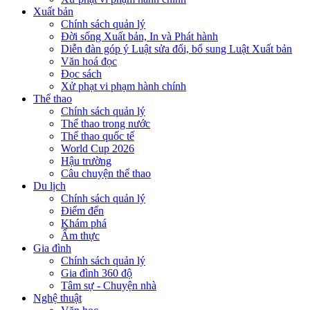
Xuất bản
Chính sách quản lý
Đời sống Xuất bản, In và Phát hành
Diễn đàn góp ý Luật sửa đổi, bổ sung Luật Xuất bản
Văn hoá đọc
Đọc sách
Xử phạt vi phạm hành chính
Thể thao
Chính sách quản lý
Thể thao trong nước
Thể thao quốc tế
World Cup 2026
Hậu trường
Câu chuyện thể thao
Du lịch
Chính sách quản lý
Điểm đến
Khám phá
Ẩm thực
Gia đình
Chính sách quản lý
Gia đình 360 độ
Tâm sự - Chuyện nhà
Nghệ thuật