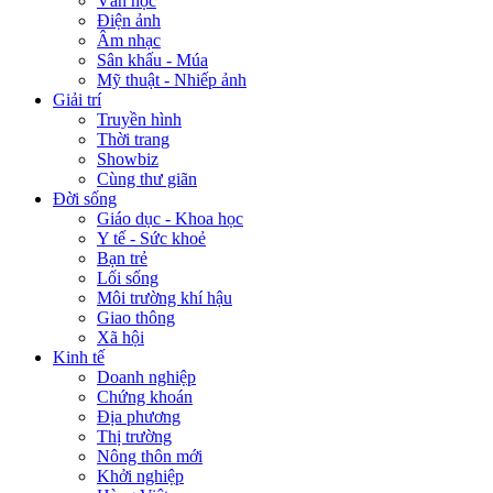
Văn học
Điện ảnh
Âm nhạc
Sân khấu - Múa
Mỹ thuật - Nhiếp ảnh
Giải trí
Truyền hình
Thời trang
Showbiz
Cùng thư giãn
Đời sống
Giáo dục - Khoa học
Y tế - Sức khoẻ
Bạn trẻ
Lối sống
Môi trường khí hậu
Giao thông
Xã hội
Kinh tế
Doanh nghiệp
Chứng khoán
Địa phương
Thị trường
Nông thôn mới
Khởi nghiệp