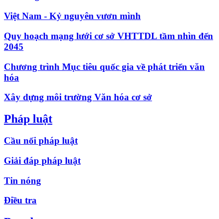
Việt Nam - Kỷ nguyên vươn mình
Quy hoạch mạng lưới cơ sở VHTTDL tầm nhìn đến
2045
Chương trình Mục tiêu quốc gia về phát triển văn
hóa
Xây dựng môi trường Văn hóa cơ sở
Pháp luật
Cầu nối pháp luật
Giải đáp pháp luật
Tin nóng
Điều tra