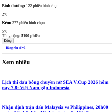
Bình thường:
122 phiếu bình chọn
2%
Kém:
277 phiếu bình chọn
5%
Tổng cộng:
5190
phiếu
Đóng
Băng rôn cổ vũ
Xem nhiều
Lịch thi đấu bóng chuyền nữ SEA V.Cup 2026 hôm
nay 7.8: Việt Nam gặp Indonesia
Nhận định trận đấu Malaysia vs Philippines, 20h00