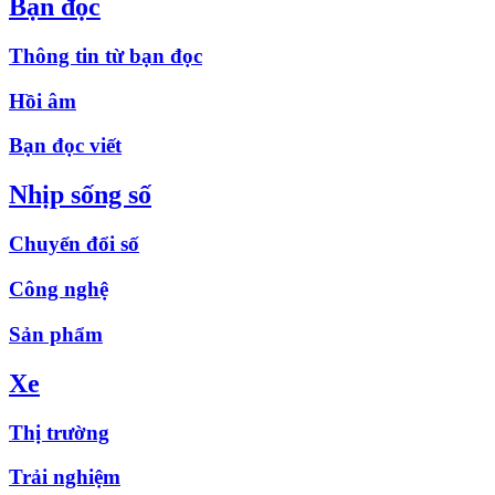
Bạn đọc
Thông tin từ bạn đọc
Hồi âm
Bạn đọc viết
Nhịp sống số
Chuyển đổi số
Công nghệ
Sản phẩm
Xe
Thị trường
Trải nghiệm