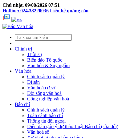
Chủ nhật, 09/08/2026 07:51
Hotline: 024.38220036
Liên hệ quảng cáo
Chính trị
Thời sự
Biển đảo Tổ quốc
Văn hóa & Suy ngẫm
Văn hóa
Chính sách quản lý
Di sản
Văn hoá cơ sở
Đời sống văn hoá
Công nghiệp văn hoá
Báo chí
Chính sách quản lý
Toàn cảnh báo chí
Thông tin đối ngoại
Diễn đàn góp ý dự thảo Luật Báo chí (sửa đổi)
Văn hoá số
Xử phạt vi phạm hành chính