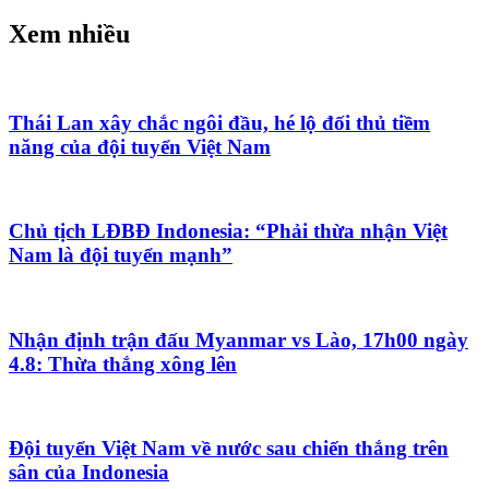
Xem nhiều
Thái Lan xây chắc ngôi đầu, hé lộ đối thủ tiềm
năng của đội tuyển Việt Nam
Chủ tịch LĐBĐ Indonesia: “Phải thừa nhận Việt
Nam là đội tuyển mạnh”
Nhận định trận đấu Myanmar vs Lào, 17h00 ngày
4.8: Thừa thắng xông lên
Đội tuyển Việt Nam về nước sau chiến thắng trên
sân của Indonesia