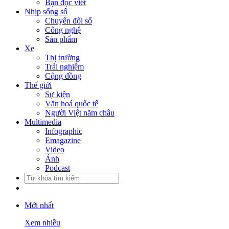
Bạn đọc viết
Nhịp sống số
Chuyển đổi số
Công nghệ
Sản phẩm
Xe
Thị trường
Trải nghiệm
Cộng đồng
Thế giới
Sự kiện
Văn hoá quốc tế
Người Việt năm châu
Multimedia
Infographic
Emagazine
Video
Ảnh
Podcast
Mới nhất
Xem nhiều