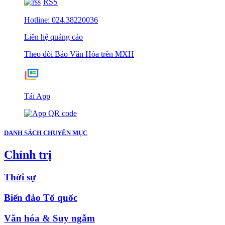
RSS
Hotline: 024.38220036
Liên hệ quảng cáo
Theo dõi Báo Văn Hóa trên MXH
Tải App
DANH SÁCH CHUYÊN MỤC
Chính trị
Thời sự
Biển đảo Tổ quốc
Văn hóa & Suy ngẫm