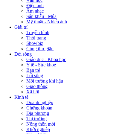
Văn học
Điện ảnh
Âm nhạc
Sân khấu - Múa
Mỹ thuật - Nhiếp ảnh
Giải trí
Truyền hình
Thời trang
Showbiz
Cùng thư giãn
Đời sống
Giáo dục - Khoa học
Y tế - Sức khoẻ
Bạn trẻ
Lối sống
Môi trường khí hậu
Giao thông
Xã hội
Kinh tế
Doanh nghiệp
Chứng khoán
Địa phương
Thị trường
Nông thôn mới
Khởi nghiệp