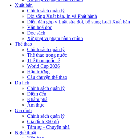
Xuất bản
Chính sách quản lý
Đời sống Xuất bản, In và Phát hành
Diễn đàn góp ý Luật sửa đổi, bổ sung Luật Xuất bản
Văn hoá đọc
Đọc sách
Xử phạt vi phạm hành chính
Thể thao
Chính sách quản lý
Thể thao trong nước
Thể thao quốc tế
World Cup 2026
Hậu trường
Câu chuyện thể thao
Du lịch
Chính sách quản lý
Điểm đến
Khám phá
Ẩm thực
Gia đình
Chính sách quản lý
Gia đình 360 độ
Tâm sự - Chuyện nhà
Nghệ thuật