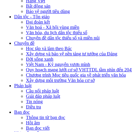
Hàng Việt
Bất động sản
Bảo vệ người tiêu dùng
Dân tộc - Tôn giáo
Đại đoàn kết
Văn hoá - Xã hội vùng miền
Văn hóa, du lịch dân tộc thiểu số
Chuyên đề dân tộc thiểu số và miền núi
Chuyên đề
Học tập và làm theo Bác
Xây dựng và bảo vệ nền tảng tư tưởng của Đảng
Đời sống xanh
Việt Nam - Kỷ nguyên vươn mình
Quy hoạch mạng lưới cơ sở VHTTDL tầm nhìn đến 204
Chương trình Mục tiêu quốc gia về phát triển văn hóa
Xây dựng môi trường Văn hóa cơ sở
Pháp luật
Cầu nối pháp luật
Giải đáp pháp luật
Tin nóng
Điều tra
Bạn đọc
Thông tin từ bạn đọc
Hồi âm
Bạn đọc viết