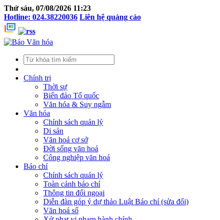
Thứ sáu, 07/08/2026 11:23
Hotline: 024.38220036
Liên hệ quảng cáo
Chính trị
Thời sự
Biển đảo Tổ quốc
Văn hóa & Suy ngẫm
Văn hóa
Chính sách quản lý
Di sản
Văn hoá cơ sở
Đời sống văn hoá
Công nghiệp văn hoá
Báo chí
Chính sách quản lý
Toàn cảnh báo chí
Thông tin đối ngoại
Diễn đàn góp ý dự thảo Luật Báo chí (sửa đổi)
Văn hoá số
Xử phạt vi phạm hành chính