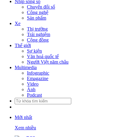
Nhịp sống số
Chuyển đổi số
Công nghệ
Sản phẩm
Xe
Thị trường
Trải nghiệm
Cộng đồng
Thế giới
Sự kiện
Văn hoá quốc tế
Người Việt năm châu
Multimedia
Infographic
Emagazine
Video
Ảnh
Podcast
Mới nhất
Xem nhiều