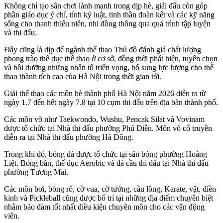
Không chỉ tạo sân chơi lành mạnh trong dịp hè, giải đấu còn góp
phần giáo dục ý chí, tính kỷ luật, tinh thần đoàn kết và các kỹ năng
sống cho thanh thiếu niên, nhi đồng thông qua quá trình tập luyện
và thi đấu.
Đây cũng là dịp để ngành thể thao Thủ đô đánh giá chất lượng
phong trào thể dục thể thao ở cơ sở, đồng thời phát hiện, tuyển chọn
và bồi dưỡng những nhân tố triển vọng, bổ sung lực lượng cho thể
thao thành tích cao của Hà Nội trong thời gian tới.
Giải thể thao các môn hè thành phố Hà Nội năm 2026 diễn ra từ
ngày 1.7 đến hết ngày 7.8 tại 10 cụm thi đấu trên địa bàn thành phố.
Các môn võ như Taekwondo, Wushu, Pencak Silat và Vovinam
được tổ chức tại Nhà thi đấu phường Phú Diễn. Môn võ cổ truyền
diễn ra tại Nhà thi đấu phường Hà Đông.
Trong khi đó, bóng đá được tổ chức tại sân bóng phường Hoàng
Liệt. Bóng bàn, thể dục Aerobic và đá cầu thi đấu tại Nhà thi đấu
phường Tương Mai.
Các môn bơi, bóng rổ, cờ vua, cờ tướng, cầu lông, Karate, vật, điền
kinh và Pickleball cũng được bố trí tại những địa điểm chuyên biệt
nhằm bảo đảm tốt nhất điều kiện chuyên môn cho các vận động
viên.