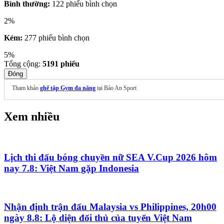
Bình thường:
122 phiếu bình chọn
2%
Kém:
277 phiếu bình chọn
5%
Tổng cộng:
5191
phiếu
Đóng
Tham khảo
ghế tập Gym đa năng
tại Bảo An Sport
Xem nhiều
Lịch thi đấu bóng chuyền nữ SEA V.Cup 2026 hôm
nay 7.8: Việt Nam gặp Indonesia
Nhận định trận đấu Malaysia vs Philippines, 20h00
ngày 8.8: Lộ diện đối thủ của tuyển Việt Nam