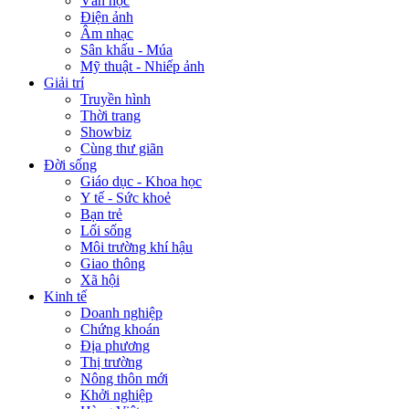
Văn học
Điện ảnh
Âm nhạc
Sân khấu - Múa
Mỹ thuật - Nhiếp ảnh
Giải trí
Truyền hình
Thời trang
Showbiz
Cùng thư giãn
Đời sống
Giáo dục - Khoa học
Y tế - Sức khoẻ
Bạn trẻ
Lối sống
Môi trường khí hậu
Giao thông
Xã hội
Kinh tế
Doanh nghiệp
Chứng khoán
Địa phương
Thị trường
Nông thôn mới
Khởi nghiệp