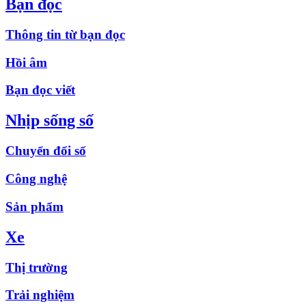
Bạn đọc
Thông tin từ bạn đọc
Hồi âm
Bạn đọc viết
Nhịp sống số
Chuyển đổi số
Công nghệ
Sản phẩm
Xe
Thị trường
Trải nghiệm