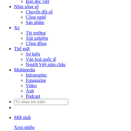
Bạn đọc viết
Nhịp sống số
Chuyển đổi số
Công nghệ
Sản phẩm
Xe
Thị trường
Trải nghiệm
Cộng đồng
Thế giới
Sự kiện
Văn hoá quốc tế
Người Việt năm châu
Multimedia
Infographic
Emagazine
Video
Ảnh
Podcast
Mới nhất
Xem nhiều