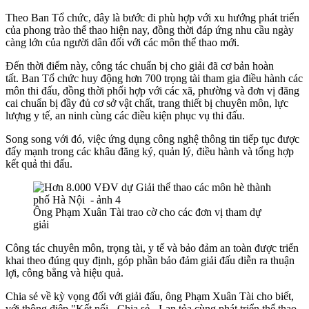
Theo Ban Tổ chức, đây là bước đi phù hợp với xu hướng phát triển
của phong trào thể thao hiện nay, đồng thời đáp ứng nhu cầu ngày
càng lớn của người dân đối với các môn thể thao mới.
Đến thời điểm này, công tác chuẩn bị cho giải đã cơ bản hoàn
tất.
Ban Tổ chức huy động hơn 700 trọng tài tham gia điều hành các
môn thi đấu, đồng thời phối hợp với các xã, phường và đơn vị đăng
cai chuẩn bị đầy đủ cơ sở vật chất, trang thiết bị chuyên môn, lực
lượng y tế, an ninh cùng các điều kiện phục vụ thi đấu.
Song song với đó, việc ứng dụng công nghệ thông tin tiếp tục được
đẩy mạnh trong các khâu đăng ký, quản lý, điều hành và tổng hợp
kết quả thi đấu.
Ông Phạm Xuân Tài trao cờ cho các đơn vị tham dự
giải
Công tác chuyên môn, trọng tài, y tế và bảo đảm an toàn được triển
khai theo đúng quy định, góp phần bảo đảm giải đấu diễn ra thuận
lợi, công bằng và hiệu quả.
Chia sẻ về kỳ vọng đối với giải đấu, ông Phạm Xuân Tài cho biết,
với thông điệp
"Kết nối - Chia sẻ - Lan tỏa cùng phát triển thể thao