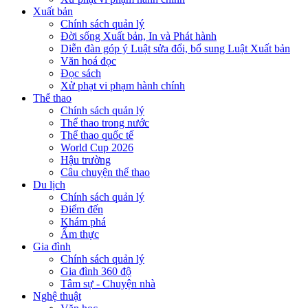
Xuất bản
Chính sách quản lý
Đời sống Xuất bản, In và Phát hành
Diễn đàn góp ý Luật sửa đổi, bổ sung Luật Xuất bản
Văn hoá đọc
Đọc sách
Xử phạt vi phạm hành chính
Thể thao
Chính sách quản lý
Thể thao trong nước
Thể thao quốc tế
World Cup 2026
Hậu trường
Câu chuyện thể thao
Du lịch
Chính sách quản lý
Điểm đến
Khám phá
Ẩm thực
Gia đình
Chính sách quản lý
Gia đình 360 độ
Tâm sự - Chuyện nhà
Nghệ thuật