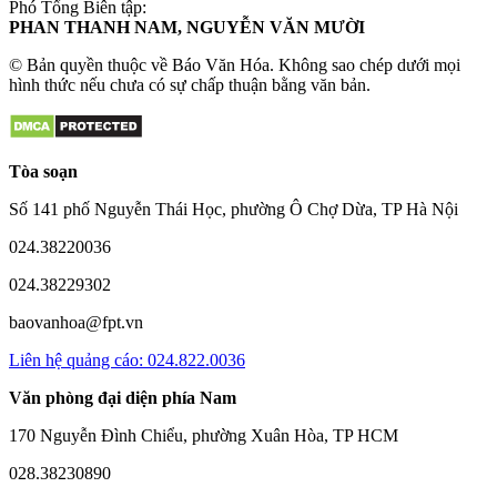
Phó Tổng Biên tập:
PHAN THANH NAM, NGUYỄN VĂN MƯỜI
© Bản quyền thuộc về Báo Văn Hóa. Không sao chép dưới mọi
hình thức nếu chưa có sự chấp thuận bằng văn bản.
Tòa soạn
Số 141 phố Nguyễn Thái Học, phường Ô Chợ Dừa, TP Hà Nội
024.38220036
024.38229302
baovanhoa@fpt.vn
Liên hệ quảng cáo: 024.822.0036
Văn phòng đại diện phía Nam
170 Nguyễn Đình Chiểu, phường Xuân Hòa, TP HCM
028.38230890