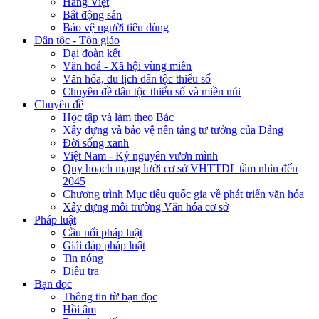
Hàng Việt
Bất động sản
Bảo vệ người tiêu dùng
Dân tộc - Tôn giáo
Đại đoàn kết
Văn hoá - Xã hội vùng miền
Văn hóa, du lịch dân tộc thiểu số
Chuyên đề dân tộc thiểu số và miền núi
Chuyên đề
Học tập và làm theo Bác
Xây dựng và bảo vệ nền tảng tư tưởng của Đảng
Đời sống xanh
Việt Nam - Kỷ nguyên vươn mình
Quy hoạch mạng lưới cơ sở VHTTDL tầm nhìn đến
2045
Chương trình Mục tiêu quốc gia về phát triển văn hóa
Xây dựng môi trường Văn hóa cơ sở
Pháp luật
Cầu nối pháp luật
Giải đáp pháp luật
Tin nóng
Điều tra
Bạn đọc
Thông tin từ bạn đọc
Hồi âm