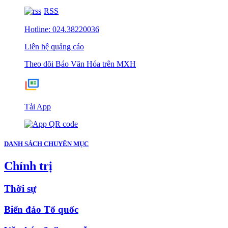
RSS
Hotline: 024.38220036
Liên hệ quảng cáo
Theo dõi Báo Văn Hóa trên MXH
Tải App
DANH SÁCH CHUYÊN MỤC
Chính trị
Thời sự
Biển đảo Tổ quốc