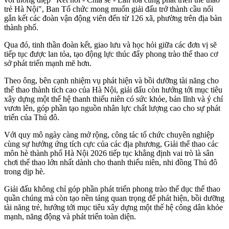
trẻ Hà Nội"
, Ban Tổ chức mong muốn giải đấu trở thành cầu nối
gắn kết các đoàn vận động viên đến từ 126 xã, phường trên địa bàn
thành phố.
Qua đó, tinh thần đoàn kết, giao lưu và học hỏi giữa các đơn vị sẽ
tiếp tục được lan tỏa, tạo động lực thúc đẩy phong trào thể thao cơ
sở phát triển mạnh mẽ hơn.
Theo ông, bên cạnh nhiệm vụ phát hiện và bồi dưỡng tài năng cho
thể thao thành tích cao của Hà Nội, giải đấu còn hướng tới mục tiêu
xây dựng một thế hệ thanh thiếu niên có sức khỏe, bản lĩnh và ý chí
vươn lên, góp phần tạo nguồn nhân lực chất lượng cao cho sự phát
triển của Thủ đô.
Với quy mô ngày càng mở rộng, công tác tổ chức chuyên nghiệp
cùng sự hưởng ứng tích cực của các địa phương, Giải thể thao các
môn hè thành phố Hà Nội 2026 tiếp tục khẳng định vai trò là sân
chơi thể thao lớn nhất dành cho thanh thiếu niên, nhi đồng Thủ đô
trong dịp hè.
Giải đấu không chỉ góp phần phát triển phong trào thể dục thể thao
quần chúng mà còn tạo nền tảng quan trọng để phát hiện, bồi dưỡng
tài năng trẻ, hướng tới mục tiêu xây dựng một thế hệ công dân khỏe
mạnh, năng động và phát triển toàn diện.