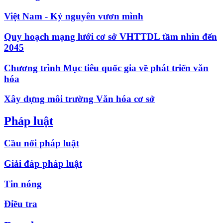
Việt Nam - Kỷ nguyên vươn mình
Quy hoạch mạng lưới cơ sở VHTTDL tầm nhìn đến
2045
Chương trình Mục tiêu quốc gia về phát triển văn
hóa
Xây dựng môi trường Văn hóa cơ sở
Pháp luật
Cầu nối pháp luật
Giải đáp pháp luật
Tin nóng
Điều tra