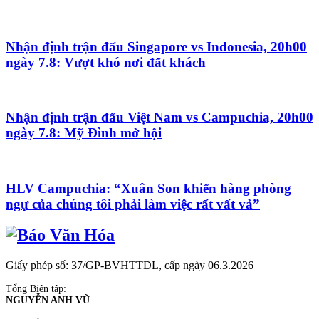
Nhận định trận đấu Singapore vs Indonesia, 20h00
ngày 7.8: Vượt khó nơi đất khách
Nhận định trận đấu Việt Nam vs Campuchia, 20h00
ngày 7.8: Mỹ Đình mở hội
HLV Campuchia: “Xuân Son khiến hàng phòng
ngự của chúng tôi phải làm việc rất vất vả”
Giấy phép số: 37/GP-BVHTTDL, cấp ngày 06.3.2026
Tổng Biên tập:
NGUYỄN ANH VŨ