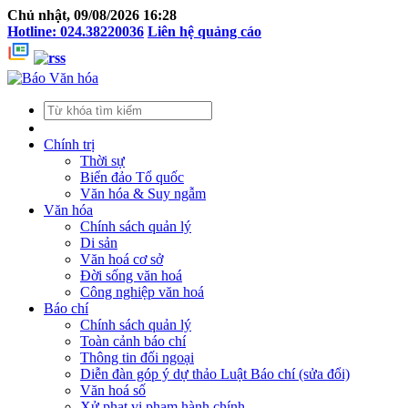
Chủ nhật, 09/08/2026 16:28
Hotline: 024.38220036
Liên hệ quảng cáo
Chính trị
Thời sự
Biển đảo Tổ quốc
Văn hóa & Suy ngẫm
Văn hóa
Chính sách quản lý
Di sản
Văn hoá cơ sở
Đời sống văn hoá
Công nghiệp văn hoá
Báo chí
Chính sách quản lý
Toàn cảnh báo chí
Thông tin đối ngoại
Diễn đàn góp ý dự thảo Luật Báo chí (sửa đổi)
Văn hoá số
Xử phạt vi phạm hành chính