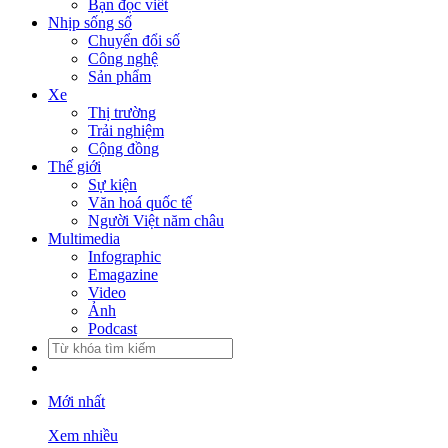
Bạn đọc viết
Nhịp sống số
Chuyển đổi số
Công nghệ
Sản phẩm
Xe
Thị trường
Trải nghiệm
Cộng đồng
Thế giới
Sự kiện
Văn hoá quốc tế
Người Việt năm châu
Multimedia
Infographic
Emagazine
Video
Ảnh
Podcast
Mới nhất
Xem nhiều