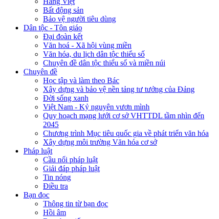
Hàng Việt
Bất động sản
Bảo vệ người tiêu dùng
Dân tộc - Tôn giáo
Đại đoàn kết
Văn hoá - Xã hội vùng miền
Văn hóa, du lịch dân tộc thiểu số
Chuyên đề dân tộc thiểu số và miền núi
Chuyên đề
Học tập và làm theo Bác
Xây dựng và bảo vệ nền tảng tư tưởng của Đảng
Đời sống xanh
Việt Nam - Kỷ nguyên vươn mình
Quy hoạch mạng lưới cơ sở VHTTDL tầm nhìn đến
2045
Chương trình Mục tiêu quốc gia về phát triển văn hóa
Xây dựng môi trường Văn hóa cơ sở
Pháp luật
Cầu nối pháp luật
Giải đáp pháp luật
Tin nóng
Điều tra
Bạn đọc
Thông tin từ bạn đọc
Hồi âm