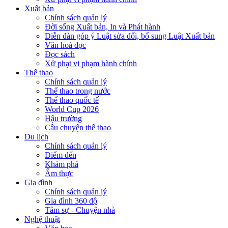
Xuất bản
Chính sách quản lý
Đời sống Xuất bản, In và Phát hành
Diễn đàn góp ý Luật sửa đổi, bổ sung Luật Xuất bản
Văn hoá đọc
Đọc sách
Xử phạt vi phạm hành chính
Thể thao
Chính sách quản lý
Thể thao trong nước
Thể thao quốc tế
World Cup 2026
Hậu trường
Câu chuyện thể thao
Du lịch
Chính sách quản lý
Điểm đến
Khám phá
Ẩm thực
Gia đình
Chính sách quản lý
Gia đình 360 độ
Tâm sự - Chuyện nhà
Nghệ thuật