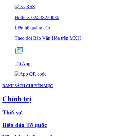
RSS
Hotline: 024.38220036
Liên hệ quảng cáo
Theo dõi Báo Văn Hóa trên MXH
Tải App
DANH SÁCH CHUYÊN MỤC
Chính trị
Thời sự
Biển đảo Tổ quốc