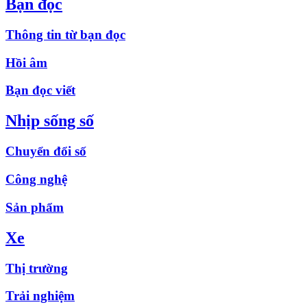
Bạn đọc
Thông tin từ bạn đọc
Hồi âm
Bạn đọc viết
Nhịp sống số
Chuyển đổi số
Công nghệ
Sản phẩm
Xe
Thị trường
Trải nghiệm