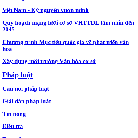
Việt Nam - Kỷ nguyên vươn mình
Quy hoạch mạng lưới cơ sở VHTTDL tầm nhìn đến
2045
Chương trình Mục tiêu quốc gia về phát triển văn
hóa
Xây dựng môi trường Văn hóa cơ sở
Pháp luật
Cầu nối pháp luật
Giải đáp pháp luật
Tin nóng
Điều tra