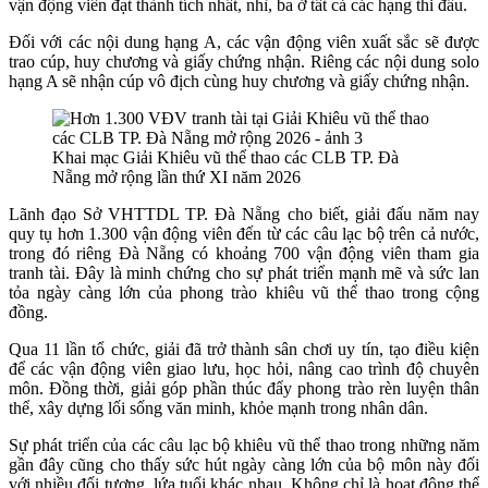
vận động viên đạt thành tích nhất, nhì, ba ở tất cả các hạng thi đấu.
Đối với các nội dung hạng A, các vận động viên xuất sắc sẽ được
trao cúp, huy chương và giấy chứng nhận. Riêng các nội dung solo
hạng A sẽ nhận cúp vô địch cùng huy chương và giấy chứng nhận.
Khai mạc Giải Khiêu vũ thể thao các CLB TP. Đà
Nẵng mở rộng lần thứ XI năm 2026
Lãnh đạo Sở VHTTDL TP. Đà Nẵng cho biết, giải đấu năm nay
quy tụ hơn 1.300 vận động viên đến từ các câu lạc bộ trên cả nước,
trong đó riêng Đà Nẵng có khoảng 700 vận động viên tham gia
tranh tài. Đây là minh chứng cho sự phát triển mạnh mẽ và sức lan
tỏa ngày càng lớn của phong trào khiêu vũ thể thao trong cộng
đồng.
Qua 11 lần tổ chức, giải đã trở thành sân chơi uy tín, tạo điều kiện
để các vận động viên giao lưu, học hỏi, nâng cao trình độ chuyên
môn. Đồng thời, giải góp phần thúc đẩy phong trào rèn luyện thân
thể, xây dựng lối sống văn minh, khỏe mạnh trong nhân dân.
Sự phát triển của các câu lạc bộ khiêu vũ thể thao trong những năm
gần đây cũng cho thấy sức hút ngày càng lớn của bộ môn này đối
với nhiều đối tượng, lứa tuổi khác nhau. Không chỉ là hoạt động thể