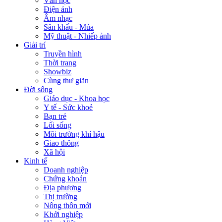
Văn học
Điện ảnh
Âm nhạc
Sân khấu - Múa
Mỹ thuật - Nhiếp ảnh
Giải trí
Truyền hình
Thời trang
Showbiz
Cùng thư giãn
Đời sống
Giáo dục - Khoa học
Y tế - Sức khoẻ
Bạn trẻ
Lối sống
Môi trường khí hậu
Giao thông
Xã hội
Kinh tế
Doanh nghiệp
Chứng khoán
Địa phương
Thị trường
Nông thôn mới
Khởi nghiệp