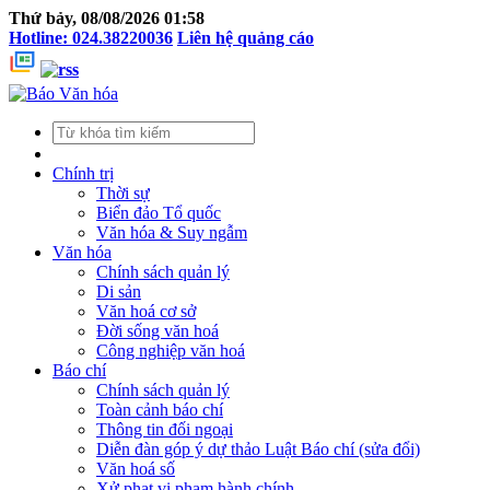
Thứ bảy, 08/08/2026 01:58
Hotline: 024.38220036
Liên hệ quảng cáo
Chính trị
Thời sự
Biển đảo Tổ quốc
Văn hóa & Suy ngẫm
Văn hóa
Chính sách quản lý
Di sản
Văn hoá cơ sở
Đời sống văn hoá
Công nghiệp văn hoá
Báo chí
Chính sách quản lý
Toàn cảnh báo chí
Thông tin đối ngoại
Diễn đàn góp ý dự thảo Luật Báo chí (sửa đổi)
Văn hoá số
Xử phạt vi phạm hành chính