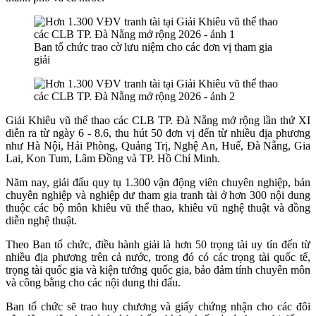
Ban tổ chức trao cờ lưu niệm cho các đơn vị tham gia
giải
Giải Khiêu vũ thể thao các CLB TP. Đà Nẵng mở rộng lần thứ XI
diễn ra từ ngày 6 - 8.6, thu hút 50 đơn vị đến từ nhiều địa phương
như Hà Nội, Hải Phòng, Quảng Trị, Nghệ An, Huế, Đà Nẵng, Gia
Lai, Kon Tum, Lâm Đồng và TP. Hồ Chí Minh.
Năm nay, giải đấu quy tụ 1.300 vận động viên chuyên nghiệp, bán
chuyên nghiệp và nghiệp dư tham gia tranh tài ở hơn 300 nội dung
thuộc các bộ môn khiêu vũ thể thao, khiêu vũ nghệ thuật và đồng
diễn nghệ thuật.
Theo Ban tổ chức, điều hành giải là hơn 50 trọng tài uy tín đến từ
nhiều địa phương trên cả nước, trong đó có các trọng tài quốc tế,
trọng tài quốc gia và kiện tướng quốc gia, bảo đảm tính chuyên môn
và công bằng cho các nội dung thi đấu.
Ban tổ chức sẽ trao huy chương và giấy chứng nhận cho các đôi