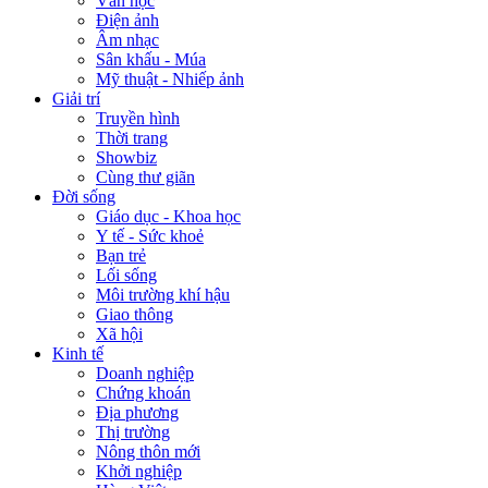
Văn học
Điện ảnh
Âm nhạc
Sân khấu - Múa
Mỹ thuật - Nhiếp ảnh
Giải trí
Truyền hình
Thời trang
Showbiz
Cùng thư giãn
Đời sống
Giáo dục - Khoa học
Y tế - Sức khoẻ
Bạn trẻ
Lối sống
Môi trường khí hậu
Giao thông
Xã hội
Kinh tế
Doanh nghiệp
Chứng khoán
Địa phương
Thị trường
Nông thôn mới
Khởi nghiệp