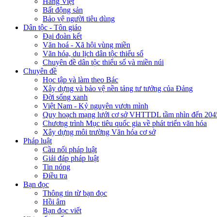
Hàng Việt
Bất động sản
Bảo vệ người tiêu dùng
Dân tộc - Tôn giáo
Đại đoàn kết
Văn hoá - Xã hội vùng miền
Văn hóa, du lịch dân tộc thiểu số
Chuyên đề dân tộc thiểu số và miền núi
Chuyên đề
Học tập và làm theo Bác
Xây dựng và bảo vệ nền tảng tư tưởng của Đảng
Đời sống xanh
Việt Nam - Kỷ nguyên vươn mình
Quy hoạch mạng lưới cơ sở VHTTDL tầm nhìn đến 204
Chương trình Mục tiêu quốc gia về phát triển văn hóa
Xây dựng môi trường Văn hóa cơ sở
Pháp luật
Cầu nối pháp luật
Giải đáp pháp luật
Tin nóng
Điều tra
Bạn đọc
Thông tin từ bạn đọc
Hồi âm
Bạn đọc viết