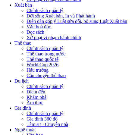
Xuất bản
Chính sách quản lý
Đời sống Xuất bản, In và Phát hành
Diễn đàn góp ý Luật sửa đổi, bổ sung Luật Xuất bản
Văn hoá đọc
Đọc sách
Xử phạt vi phạm hành chính
Thể thao
Chính sách quản lý
Thể thao trong nước
Thể thao quốc tế
World Cup 2026
Hậu trường
Câu chuyện thể thao
Du lịch
Chính sách quản lý
Điểm đến
Khám phá
Ẩm thực
Gia đình
Chính sách quản lý
Gia đình 360 độ
Tâm sự - Chuyện nhà
Nghệ thuật