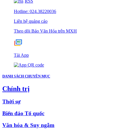
RSS
Hotline: 024.38220036
Liên hệ quảng cáo
Theo dõi Báo Văn Hóa trên MXH
Tải App
DANH SÁCH CHUYÊN MỤC
Chính trị
Thời sự
Biển đảo Tổ quốc
Văn hóa & Suy ngẫm