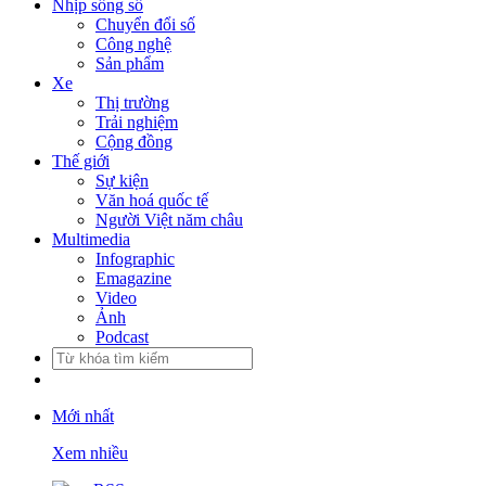
Nhịp sống số
Chuyển đổi số
Công nghệ
Sản phẩm
Xe
Thị trường
Trải nghiệm
Cộng đồng
Thế giới
Sự kiện
Văn hoá quốc tế
Người Việt năm châu
Multimedia
Infographic
Emagazine
Video
Ảnh
Podcast
Mới nhất
Xem nhiều