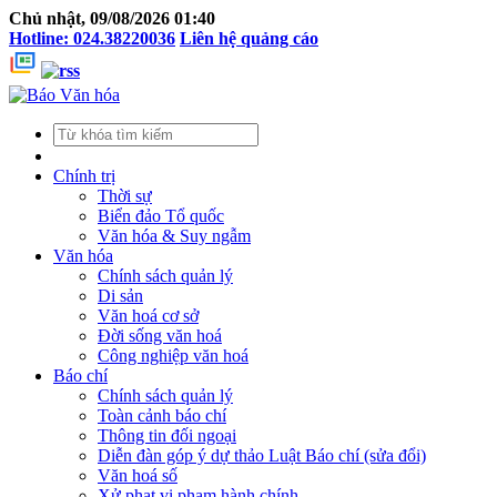
Chủ nhật, 09/08/2026 01:40
Hotline: 024.38220036
Liên hệ quảng cáo
Chính trị
Thời sự
Biển đảo Tổ quốc
Văn hóa & Suy ngẫm
Văn hóa
Chính sách quản lý
Di sản
Văn hoá cơ sở
Đời sống văn hoá
Công nghiệp văn hoá
Báo chí
Chính sách quản lý
Toàn cảnh báo chí
Thông tin đối ngoại
Diễn đàn góp ý dự thảo Luật Báo chí (sửa đổi)
Văn hoá số
Xử phạt vi phạm hành chính