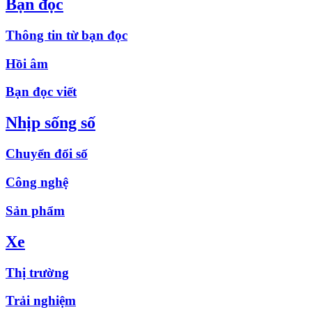
Bạn đọc
Thông tin từ bạn đọc
Hồi âm
Bạn đọc viết
Nhịp sống số
Chuyển đổi số
Công nghệ
Sản phẩm
Xe
Thị trường
Trải nghiệm