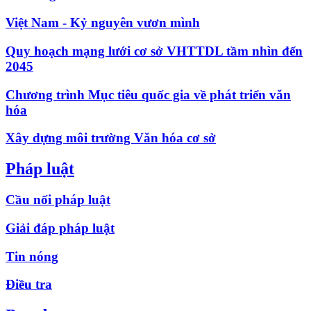
Việt Nam - Kỷ nguyên vươn mình
Quy hoạch mạng lưới cơ sở VHTTDL tầm nhìn đến
2045
Chương trình Mục tiêu quốc gia về phát triển văn
hóa
Xây dựng môi trường Văn hóa cơ sở
Pháp luật
Cầu nối pháp luật
Giải đáp pháp luật
Tin nóng
Điều tra