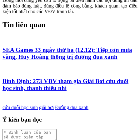
Đồng thời cũng yêu cầu tổ trọng tài điều hành các nội dung thi đấu
đảm bảo đúng luật, đúng điều lệ công bằng, khách quan, tạo điều
kiện tốt nhất cho các VĐV tranh tài.
Tin liên quan
SEA Games 33 ngày thứ ba (12.12): Tiếp cơn mưa
vàng, Huy Hoàng thống trị đường đua xanh
Bình Định: 273 VĐV tham gia Giải Bơi cứu đuối
học sinh, thanh thiếu nhi
cứu đuối học sinh
giải bơi
Đường đua xanh
Ý kiến bạn đọc