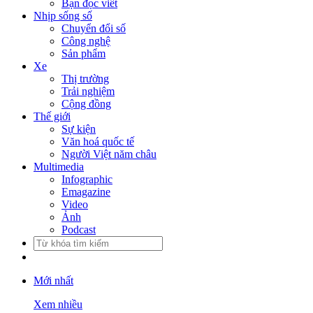
Bạn đọc viết
Nhịp sống số
Chuyển đổi số
Công nghệ
Sản phẩm
Xe
Thị trường
Trải nghiệm
Cộng đồng
Thế giới
Sự kiện
Văn hoá quốc tế
Người Việt năm châu
Multimedia
Infographic
Emagazine
Video
Ảnh
Podcast
Mới nhất
Xem nhiều