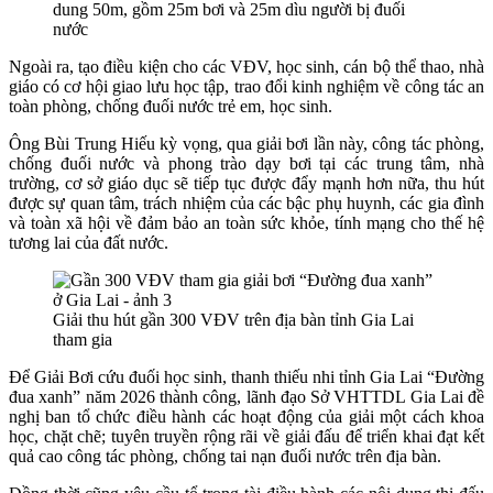
dung 50m, gồm 25m bơi và 25m dìu người bị đuối
nước
Ngoài ra, tạo điều kiện cho các VĐV, học sinh, cán bộ thể thao, nhà
giáo có cơ hội giao lưu học tập, trao đổi kinh nghiệm về công tác an
toàn phòng, chống đuối nước trẻ em, học sinh.
Ông Bùi Trung Hiếu kỳ vọng, qua giải bơi lần này, công tác phòng,
chống đuối nước và phong trào dạy bơi tại các trung tâm, nhà
trường, cơ sở giáo dục sẽ tiếp tục được đẩy mạnh hơn nữa, thu hút
được sự quan tâm, trách nhiệm của các bậc phụ huynh, các gia đình
và toàn xã hội về đảm bảo an toàn sức khỏe, tính mạng cho thế hệ
tương lai của đất nước.
Giải thu hút gần 300 VĐV trên địa bàn tỉnh Gia Lai
tham gia
Để Giải Bơi cứu đuối học sinh, thanh thiếu nhi tỉnh Gia Lai “Đường
đua xanh” năm 2026 thành công, lãnh đạo Sở VHTTDL Gia Lai đề
nghị ban tổ chức điều hành các hoạt động của giải một cách khoa
học, chặt chẽ; tuyên truyền rộng rãi về giải đấu để triển khai đạt kết
quả cao công tác phòng, chống tai nạn đuối nước trên địa bàn.