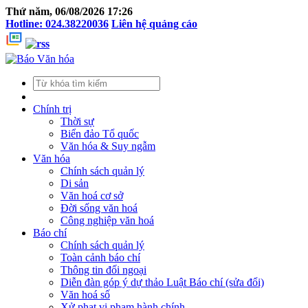
Thứ năm, 06/08/2026 17:26
Hotline: 024.38220036
Liên hệ quảng cáo
Chính trị
Thời sự
Biển đảo Tổ quốc
Văn hóa & Suy ngẫm
Văn hóa
Chính sách quản lý
Di sản
Văn hoá cơ sở
Đời sống văn hoá
Công nghiệp văn hoá
Báo chí
Chính sách quản lý
Toàn cảnh báo chí
Thông tin đối ngoại
Diễn đàn góp ý dự thảo Luật Báo chí (sửa đổi)
Văn hoá số
Xử phạt vi phạm hành chính