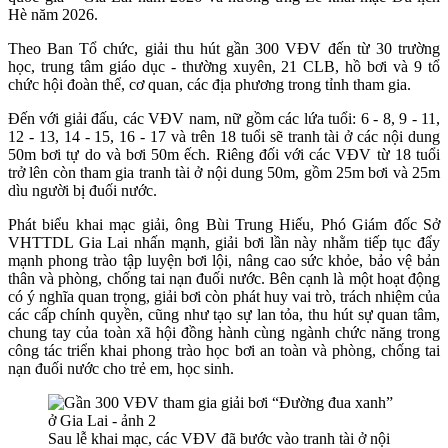
Hè năm 2026.
Theo Ban Tổ chức, giải thu hút gần 300 VĐV đến từ 30 trường
học, trung tâm giáo dục - thường xuyên, 21 CLB, hồ bơi và 9 tổ
chức hội đoàn thể, cơ quan, các địa phương trong tỉnh tham gia.
Đến với giải đấu, các VĐV nam, nữ gồm các lứa tuổi: 6 - 8, 9 - 11,
12 - 13, 14 - 15, 16 - 17 và trên 18 tuổi sẽ tranh tài ở các nội dung
50m bơi tự do và bơi 50m ếch. Riêng đối với các VĐV từ 18 tuổi
trở lên còn tham gia tranh tài ở nội dung 50m, gồm 25m bơi và 25m
dìu người bị đuối nước.
Phát biểu khai mạc giải, ông Bùi Trung Hiếu, Phó Giám đốc Sở
VHTTDL Gia Lai nhấn mạnh, giải bơi lần này nhằm tiếp tục đẩy
mạnh phong trào tập luyện bơi lội, nâng cao sức khỏe, bảo vệ bản
thân và phòng, chống tai nạn đuối nước. Bên cạnh là một hoạt động
có ý nghĩa quan trọng, giải bơi còn phát huy vai trò, trách nhiệm của
các cấp chính quyền, cũng như tạo sự lan tỏa, thu hút sự quan tâm,
chung tay của toàn xã hội đồng hành cùng ngành chức năng trong
công tác triển khai phong trào học bơi an toàn và phòng, chống tai
nạn đuối nước cho trẻ em, học sinh.
Sau lễ khai mạc, các VĐV đã bước vào tranh tài ở nội