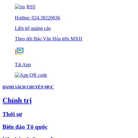
RSS
Hotline: 024.38220036
Liên hệ quảng cáo
Theo dõi Báo Văn Hóa trên MXH
Tải App
DANH SÁCH CHUYÊN MỤC
Chính trị
Thời sự
Biển đảo Tổ quốc