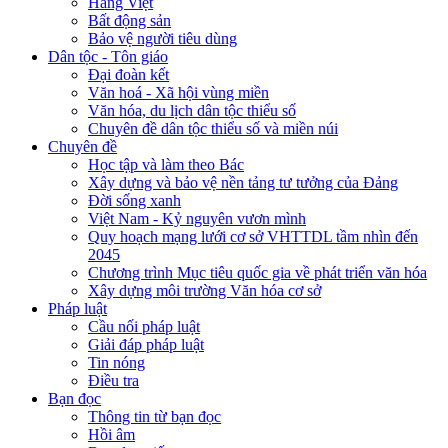
Hàng Việt
Bất động sản
Bảo vệ người tiêu dùng
Dân tộc - Tôn giáo
Đại đoàn kết
Văn hoá - Xã hội vùng miền
Văn hóa, du lịch dân tộc thiểu số
Chuyên đề dân tộc thiểu số và miền núi
Chuyên đề
Học tập và làm theo Bác
Xây dựng và bảo vệ nền tảng tư tưởng của Đảng
Đời sống xanh
Việt Nam - Kỷ nguyên vươn mình
Quy hoạch mạng lưới cơ sở VHTTDL tầm nhìn đến
2045
Chương trình Mục tiêu quốc gia về phát triển văn hóa
Xây dựng môi trường Văn hóa cơ sở
Pháp luật
Cầu nối pháp luật
Giải đáp pháp luật
Tin nóng
Điều tra
Bạn đọc
Thông tin từ bạn đọc
Hồi âm