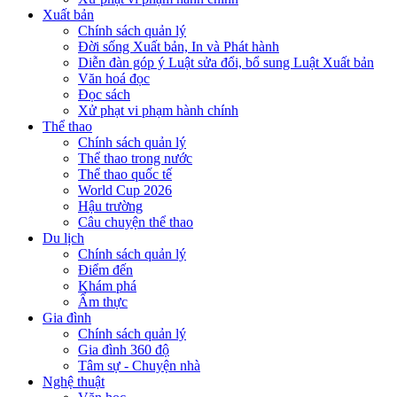
Xuất bản
Chính sách quản lý
Đời sống Xuất bản, In và Phát hành
Diễn đàn góp ý Luật sửa đổi, bổ sung Luật Xuất bản
Văn hoá đọc
Đọc sách
Xử phạt vi phạm hành chính
Thể thao
Chính sách quản lý
Thể thao trong nước
Thể thao quốc tế
World Cup 2026
Hậu trường
Câu chuyện thể thao
Du lịch
Chính sách quản lý
Điểm đến
Khám phá
Ẩm thực
Gia đình
Chính sách quản lý
Gia đình 360 độ
Tâm sự - Chuyện nhà
Nghệ thuật