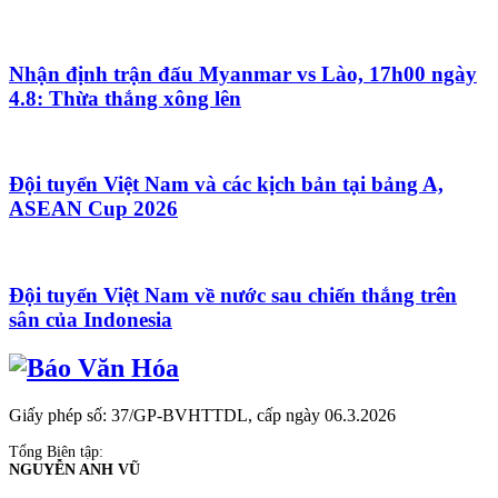
Nhận định trận đấu Myanmar vs Lào, 17h00 ngày
4.8: Thừa thắng xông lên
Đội tuyển Việt Nam và các kịch bản tại bảng A,
ASEAN Cup 2026
Đội tuyển Việt Nam về nước sau chiến thắng trên
sân của Indonesia
Giấy phép số: 37/GP-BVHTTDL, cấp ngày 06.3.2026
Tổng Biên tập:
NGUYỄN ANH VŨ