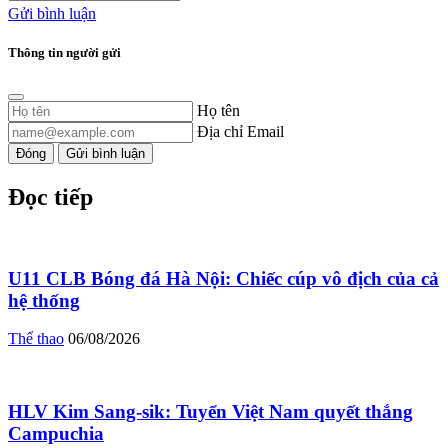
Gửi bình luận
Thông tin người gửi
Họ tên
Địa chỉ Email
Đóng
Gửi bình luận
Đọc tiếp
U11 CLB Bóng đá Hà Nội: Chiếc cúp vô địch của cả
hệ thống
Thể thao
06/08/2026
HLV Kim Sang-sik: Tuyển Việt Nam quyết thắng
Campuchia