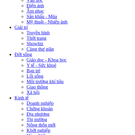
Văn học
Điện ảnh
Âm nhạc
Sân khấu - Múa
Mỹ thuật - Nhiếp ảnh
Giải trí
Truyền hình
Thời trang
Showbiz
Cùng thư giãn
Đời sống
Giáo dục - Khoa học
Y tế - Sức khoẻ
Bạn trẻ
Lối sống
Môi trường khí hậu
Giao thông
Xã hội
Kinh tế
Doanh nghiệp
Chứng khoán
Địa phương
Thị trường
Nông thôn mới
Khởi nghiệp