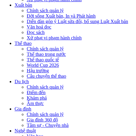
Xuất bản
Chính sách quản lý
Đời sống Xuất bản, In và Phát hành
Diễn đàn góp ý Luật sửa đổi, bổ sung Luật Xuất bản
Văn hoá đọc
Đọc sách
Xử phạt vi phạm hành chính
Thể thao
Chính sách quản lý
Thể thao trong nước
Thể thao quốc tế
World Cup 2026
Hậu trường
Câu chuyện thể thao
Du lịch
Chính sách quản lý
Điểm đến
Khám phá
Ẩm thực
Gia đình
Chính sách quản lý
Gia đình 360 độ
Tâm sự - Chuyện nhà
Nghệ thuật