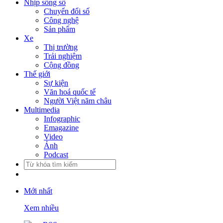
Nhịp sống số
Chuyển đổi số
Công nghệ
Sản phẩm
Xe
Thị trường
Trải nghiệm
Cộng đồng
Thế giới
Sự kiện
Văn hoá quốc tế
Người Việt năm châu
Multimedia
Infographic
Emagazine
Video
Ảnh
Podcast
Mới nhất
Xem nhiều