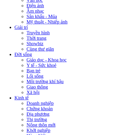
Văn học
Điện ảnh
Âm nhạc
Sân khấu - Múa
Mỹ thuật - Nhiếp ảnh
Giải trí
Truyền hình
Thời trang
Showbiz
Cùng thư giãn
Đời sống
Giáo dục - Khoa học
Y tế - Sức khoẻ
Bạn trẻ
Lối sống
Môi trường khí hậu
Giao thông
Xã hội
Kinh tế
Doanh nghiệp
Chứng khoán
Địa phương
Thị trường
Nông thôn mới
Khởi nghiệp