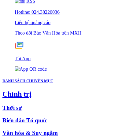
RSS
Hotline: 024.38220036
Liên hệ quảng cáo
Theo dõi Báo Văn Hóa trên MXH
Tải App
DANH SÁCH CHUYÊN MỤC
Chính trị
Thời sự
Biển đảo Tổ quốc
Văn hóa & Suy ngẫm