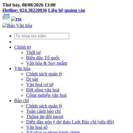
Thứ bảy, 08/08/2026 13:00
Hotline: 024.38220036
Liên hệ quảng cáo
Chính trị
Thời sự
Biển đảo Tổ quốc
Văn hóa & Suy ngẫm
Văn hóa
Chính sách quản lý
Di sản
Văn hoá cơ sở
Đời sống văn hoá
Công nghiệp văn hoá
Báo chí
Chính sách quản lý
Toàn cảnh báo chí
Thông tin đối ngoại
Diễn đàn góp ý dự thảo Luật Báo chí (sửa đổi)
Văn hoá số
Xử phạt vi phạm hành chính