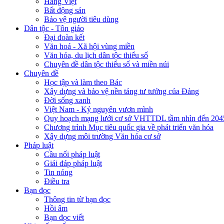
Hàng Việt
Bất động sản
Bảo vệ người tiêu dùng
Dân tộc - Tôn giáo
Đại đoàn kết
Văn hoá - Xã hội vùng miền
Văn hóa, du lịch dân tộc thiểu số
Chuyên đề dân tộc thiểu số và miền núi
Chuyên đề
Học tập và làm theo Bác
Xây dựng và bảo vệ nền tảng tư tưởng của Đảng
Đời sống xanh
Việt Nam - Kỷ nguyên vươn mình
Quy hoạch mạng lưới cơ sở VHTTDL tầm nhìn đến 204
Chương trình Mục tiêu quốc gia về phát triển văn hóa
Xây dựng môi trường Văn hóa cơ sở
Pháp luật
Cầu nối pháp luật
Giải đáp pháp luật
Tin nóng
Điều tra
Bạn đọc
Thông tin từ bạn đọc
Hồi âm
Bạn đọc viết