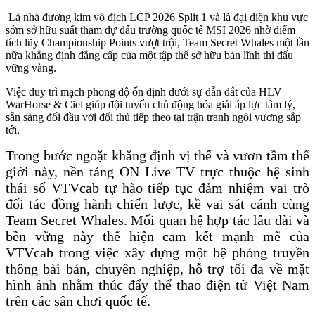
Là nhà đương kim vô địch LCP 2026 Split 1 và là đại diện khu vực
sớm sở hữu suất tham dự đấu trường quốc tế MSI 2026 nhờ điểm
tích lũy Championship Points vượt trội, Team Secret Whales một lần
nữa khẳng định đẳng cấp của một tập thể sở hữu bản lĩnh thi đấu
vững vàng.
Việc duy trì mạch phong độ ổn định dưới sự dẫn dắt của HLV
WarHorse & Ciel giúp đội tuyển chủ động hóa giải áp lực tâm lý,
sẵn sàng đối đầu với đối thủ tiếp theo tại trận tranh ngôi vương sắp
tới.
Trong bước ngoặt khẳng định vị thế và vươn tầm thế
giới này, nền tảng ON Live TV trực thuộc hệ sinh
thái số VTVcab tự hào tiếp tục đảm nhiệm vai trò
đối tác đồng hành chiến lược, kề vai sát cánh cùng
Team Secret Whales. Mối quan hệ hợp tác lâu dài và
bền vững này thể hiện cam kết mạnh mẽ của
VTVcab trong việc xây dựng một bệ phóng truyền
thông bài bản, chuyên nghiệp, hỗ trợ tối đa về mặt
hình ảnh nhằm thúc đẩy thể thao điện tử Việt Nam
trên các sân chơi quốc tế.