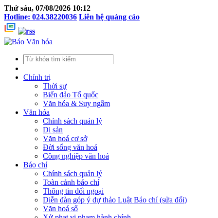
Thứ sáu, 07/08/2026 10:12
Hotline: 024.38220036
Liên hệ quảng cáo
Chính trị
Thời sự
Biển đảo Tổ quốc
Văn hóa & Suy ngẫm
Văn hóa
Chính sách quản lý
Di sản
Văn hoá cơ sở
Đời sống văn hoá
Công nghiệp văn hoá
Báo chí
Chính sách quản lý
Toàn cảnh báo chí
Thông tin đối ngoại
Diễn đàn góp ý dự thảo Luật Báo chí (sửa đổi)
Văn hoá số
Xử phạt vi phạm hành chính