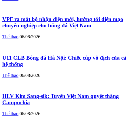
VPF ra mắt bộ nhận diện mới, hướng tới diện mạo
chuyên nghiệp cho bóng đá Việt Nam
Thể thao
06/08/2026
U11 CLB Bóng đá Hà Nội: Chiếc cúp vô địch của cả
hệ thống
Thể thao
06/08/2026
HLV Kim Sang-sik: Tuyển Việt Nam quyết thắng
Campuchia
Thể thao
06/08/2026