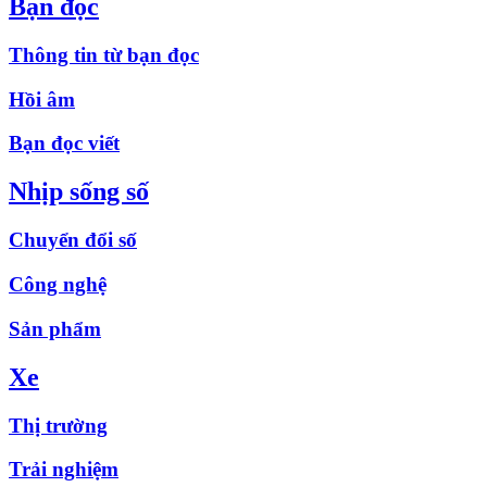
Bạn đọc
Thông tin từ bạn đọc
Hồi âm
Bạn đọc viết
Nhịp sống số
Chuyển đổi số
Công nghệ
Sản phẩm
Xe
Thị trường
Trải nghiệm