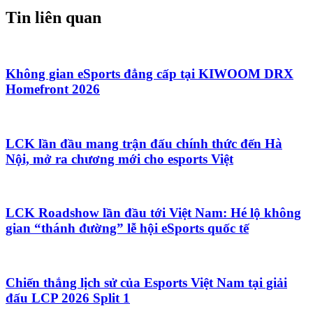
Tin liên quan
Không gian eSports đẳng cấp tại KIWOOM DRX
Homefront 2026
LCK lần đầu mang trận đấu chính thức đến Hà
Nội, mở ra chương mới cho esports Việt
LCK Roadshow lần đầu tới Việt Nam: Hé lộ không
gian “thánh đường” lễ hội eSports quốc tế
Chiến thắng lịch sử của Esports Việt Nam tại giải
đấu LCP 2026 Split 1