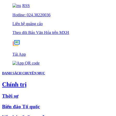
RSS
Hotline: 024.38220036
Liên hệ quảng cáo
Theo dõi Báo Văn Hóa trên MXH
Tải App
DANH SÁCH CHUYÊN MỤC
Chính trị
Thời sự
Biển đảo Tổ quốc