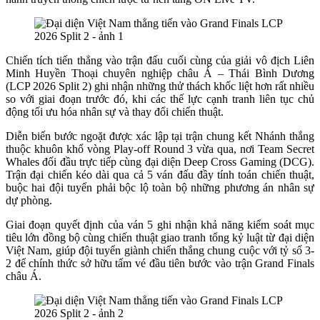
Chiến tích tiến thẳng vào trận đấu cuối cùng của giải vô địch Liên
Minh Huyền Thoại chuyên nghiệp châu Á – Thái Bình Dương
(LCP 2026 Split 2) ghi nhận những thử thách khốc liệt hơn rất nhiều
so với giai đoạn trước đó, khi các thế lực cạnh tranh liên tục chủ
động tối ưu hóa nhân sự và thay đổi chiến thuật.
Diễn biến bước ngoặt được xác lập tại trận chung kết Nhánh thắng
thuộc khuôn khổ vòng Play-off Round 3 vừa qua, nơi Team Secret
Whales đối đầu trực tiếp cùng đại diện Deep Cross Gaming (DCG).
Trận đại chiến kéo dài qua cả 5 ván đấu đầy tính toán chiến thuật,
buộc hai đội tuyển phải bộc lộ toàn bộ những phương án nhân sự
dự phòng.
Giai đoạn quyết định của ván 5 ghi nhận khả năng kiểm soát mục
tiêu lớn đồng bộ cùng chiến thuật giao tranh tổng kỷ luật từ đại diện
Việt Nam, giúp đội tuyển giành chiến thắng chung cuộc với tỷ số 3-
2 để chính thức sở hữu tấm vé đầu tiên bước vào trận Grand Finals
châu Á.