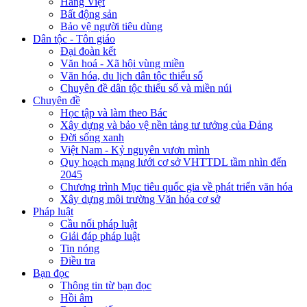
Hàng Việt
Bất động sản
Bảo vệ người tiêu dùng
Dân tộc - Tôn giáo
Đại đoàn kết
Văn hoá - Xã hội vùng miền
Văn hóa, du lịch dân tộc thiểu số
Chuyên đề dân tộc thiểu số và miền núi
Chuyên đề
Học tập và làm theo Bác
Xây dựng và bảo vệ nền tảng tư tưởng của Đảng
Đời sống xanh
Việt Nam - Kỷ nguyên vươn mình
Quy hoạch mạng lưới cơ sở VHTTDL tầm nhìn đến
2045
Chương trình Mục tiêu quốc gia về phát triển văn hóa
Xây dựng môi trường Văn hóa cơ sở
Pháp luật
Cầu nối pháp luật
Giải đáp pháp luật
Tin nóng
Điều tra
Bạn đọc
Thông tin từ bạn đọc
Hồi âm