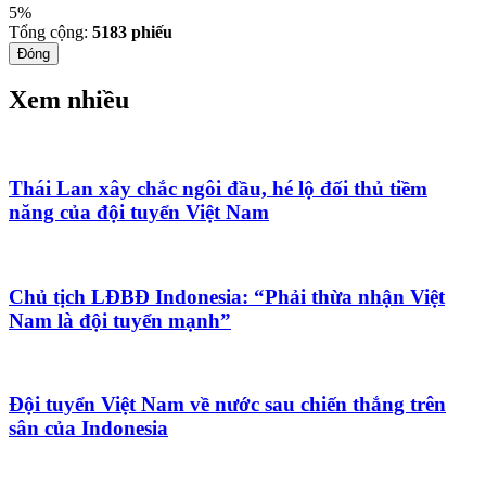
5%
Tổng cộng:
5183
phiếu
Đóng
Xem nhiều
Thái Lan xây chắc ngôi đầu, hé lộ đối thủ tiềm
năng của đội tuyển Việt Nam
Chủ tịch LĐBĐ Indonesia: “Phải thừa nhận Việt
Nam là đội tuyển mạnh”
Đội tuyển Việt Nam về nước sau chiến thắng trên
sân của Indonesia