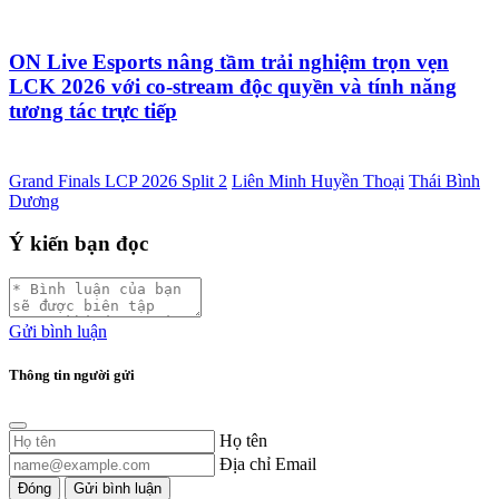
ON Live Esports nâng tầm trải nghiệm trọn vẹn
LCK 2026 với co-stream độc quyền và tính năng
tương tác trực tiếp
Grand Finals LCP 2026 Split 2
Liên Minh Huyền Thoại
Thái Bình
Dương
Ý kiến bạn đọc
Gửi bình luận
Thông tin người gửi
Họ tên
Địa chỉ Email
Đóng
Gửi bình luận