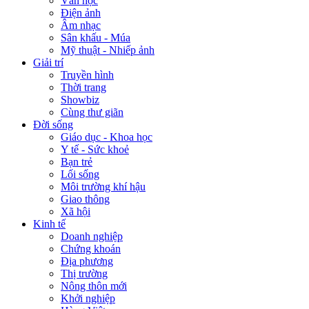
Văn học
Điện ảnh
Âm nhạc
Sân khấu - Múa
Mỹ thuật - Nhiếp ảnh
Giải trí
Truyền hình
Thời trang
Showbiz
Cùng thư giãn
Đời sống
Giáo dục - Khoa học
Y tế - Sức khoẻ
Bạn trẻ
Lối sống
Môi trường khí hậu
Giao thông
Xã hội
Kinh tế
Doanh nghiệp
Chứng khoán
Địa phương
Thị trường
Nông thôn mới
Khởi nghiệp