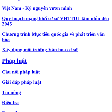
Việt Nam - Kỷ nguyên vươn mình
Quy hoạch mạng lưới cơ sở VHTTDL tầm nhìn đến
2045
Chương trình Mục tiêu quốc gia về phát triển văn
hóa
Xây dựng môi trường Văn hóa cơ sở
Pháp luật
Cầu nối pháp luật
Giải đáp pháp luật
Tin nóng
Điều tra