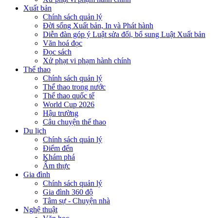
Xuất bản
Chính sách quản lý
Đời sống Xuất bản, In và Phát hành
Diễn đàn góp ý Luật sửa đổi, bổ sung Luật Xuất bản
Văn hoá đọc
Đọc sách
Xử phạt vi phạm hành chính
Thể thao
Chính sách quản lý
Thể thao trong nước
Thể thao quốc tế
World Cup 2026
Hậu trường
Câu chuyện thể thao
Du lịch
Chính sách quản lý
Điểm đến
Khám phá
Ẩm thực
Gia đình
Chính sách quản lý
Gia đình 360 độ
Tâm sự - Chuyện nhà
Nghệ thuật