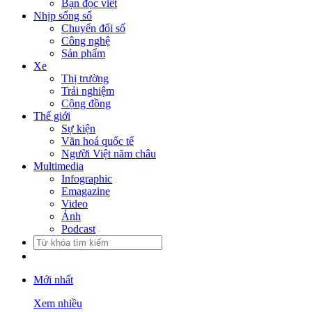
Bạn đọc viết
Nhịp sống số
Chuyển đổi số
Công nghệ
Sản phẩm
Xe
Thị trường
Trải nghiệm
Cộng đồng
Thế giới
Sự kiện
Văn hoá quốc tế
Người Việt năm châu
Multimedia
Infographic
Emagazine
Video
Ảnh
Podcast
Mới nhất
Xem nhiều