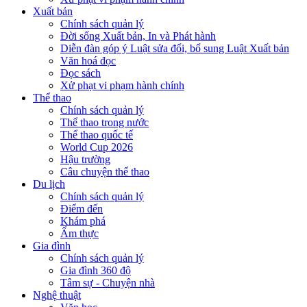
Xuất bản
Chính sách quản lý
Đời sống Xuất bản, In và Phát hành
Diễn đàn góp ý Luật sửa đổi, bổ sung Luật Xuất bản
Văn hoá đọc
Đọc sách
Xử phạt vi phạm hành chính
Thể thao
Chính sách quản lý
Thể thao trong nước
Thể thao quốc tế
World Cup 2026
Hậu trường
Câu chuyện thể thao
Du lịch
Chính sách quản lý
Điểm đến
Khám phá
Ẩm thực
Gia đình
Chính sách quản lý
Gia đình 360 độ
Tâm sự - Chuyện nhà
Nghệ thuật