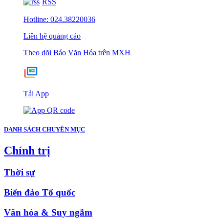
RSS
Hotline: 024.38220036
Liên hệ quảng cáo
Theo dõi Báo Văn Hóa trên MXH
Tải App
DANH SÁCH CHUYÊN MỤC
Chính trị
Thời sự
Biển đảo Tổ quốc
Văn hóa & Suy ngẫm