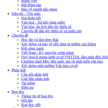
Hàng Việt
Bất động sản
Bảo vệ người tiêu dùng
Dân tộc - Tôn giáo
Đại đoàn kết
Văn hoá - Xã hội vùng miền
Văn hóa, du lịch dân tộc thiểu số
Chuyên đề dân tộc thiểu số và miền núi
Chuyên đề
Học tập và làm theo Bác
Xây dựng và bảo vệ nền tảng tư tưởng của Đảng
Đời sống xanh
Việt Nam - Kỷ nguyên vươn mình
Quy hoạch mạng lưới cơ sở VHTTDL tầm nhìn đến 204
Chương trình Mục tiêu quốc gia về phát triển văn hóa
Xây dựng môi trường Văn hóa cơ sở
Pháp luật
Cầu nối pháp luật
Giải đáp pháp luật
Tin nóng
Điều tra
Bạn đọc
Thông tin từ bạn đọc
Hồi âm
Bạn đọc viết