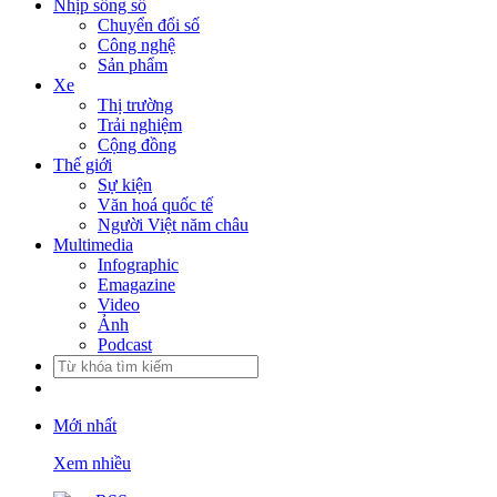
Nhịp sống số
Chuyển đổi số
Công nghệ
Sản phẩm
Xe
Thị trường
Trải nghiệm
Cộng đồng
Thế giới
Sự kiện
Văn hoá quốc tế
Người Việt năm châu
Multimedia
Infographic
Emagazine
Video
Ảnh
Podcast
Mới nhất
Xem nhiều