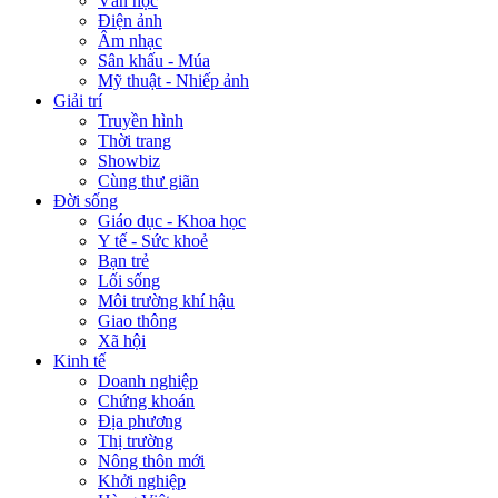
Văn học
Điện ảnh
Âm nhạc
Sân khấu - Múa
Mỹ thuật - Nhiếp ảnh
Giải trí
Truyền hình
Thời trang
Showbiz
Cùng thư giãn
Đời sống
Giáo dục - Khoa học
Y tế - Sức khoẻ
Bạn trẻ
Lối sống
Môi trường khí hậu
Giao thông
Xã hội
Kinh tế
Doanh nghiệp
Chứng khoán
Địa phương
Thị trường
Nông thôn mới
Khởi nghiệp