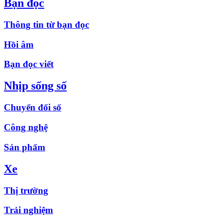
Bạn đọc
Thông tin từ bạn đọc
Hồi âm
Bạn đọc viết
Nhịp sống số
Chuyển đổi số
Công nghệ
Sản phẩm
Xe
Thị trường
Trải nghiệm