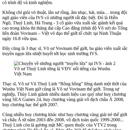
có trình độ và kinh nghiệm.
Không chỉ giỏi võ thuật, lân sư rồng, âm nhạc, hát, múa… trong đội
ngũ giáo viên của IVS có những người rất đặc biệt. Đó là Hiền
Ngô, Thuỳ Linh, Hà Trang - 3 cô giáo vừa xuất sắc giành kết quả
cao trong khóa thi thăng đai cấp Cao đẳng (trình độ Võ sư) do Tổng
liên đoàn Vovinam – Việt võ đạo thế giới tổ chức tại Ninh Thuận
ngày 16.8 vừa qua.
Đây cũng là 3 thạc sĩ, Võ sư Vovinam thế giới, ba giáo viên xuất sắc
truyền ngọn lửa nhiệt huyết tới học sinh trường IVS.
Võ sư Thuỳ Linh từng là VĐV nổi tiếng của Wushu
Việt Nam
Thạc sĩ, Võ sư Vũ Thuỳ Linh “Bông hồng” lừng danh một thời của
Wushu Việt Nam giờ cũng là Võ sư Vovinam thế giới. Trong sự
nghiệp, Thùy Linh giành nhiều danh hiệu cao quý như huy chương
vàng SEA Games 24, huy chương vàng giải vô địch châu Á 2008,
huy chương bạc thế giới 2007.
Cùng nhiều huy chương khác như huy chương vàng giải trẻ thế giới
và châu Á từ năm 2003 đến 2008, vô địch toàn quốc 1999-2000...
Thuỳ Linh còn là gương mặt MC quen thuộc của VTV2 trong