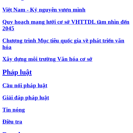
Việt Nam - Kỷ nguyên vươn mình
Quy hoạch mạng lưới cơ sở VHTTDL tầm nhìn đến
2045
Chương trình Mục tiêu quốc gia về phát triển văn
hóa
Xây dựng môi trường Văn hóa cơ sở
Pháp luật
Cầu nối pháp luật
Giải đáp pháp luật
Tin nóng
Điều tra