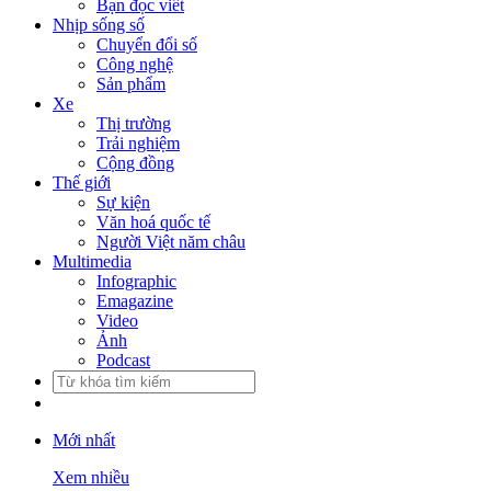
Bạn đọc viết
Nhịp sống số
Chuyển đổi số
Công nghệ
Sản phẩm
Xe
Thị trường
Trải nghiệm
Cộng đồng
Thế giới
Sự kiện
Văn hoá quốc tế
Người Việt năm châu
Multimedia
Infographic
Emagazine
Video
Ảnh
Podcast
Mới nhất
Xem nhiều