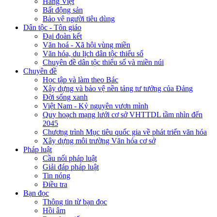
Hàng Việt
Bất động sản
Bảo vệ người tiêu dùng
Dân tộc - Tôn giáo
Đại đoàn kết
Văn hoá - Xã hội vùng miền
Văn hóa, du lịch dân tộc thiểu số
Chuyên đề dân tộc thiểu số và miền núi
Chuyên đề
Học tập và làm theo Bác
Xây dựng và bảo vệ nền tảng tư tưởng của Đảng
Đời sống xanh
Việt Nam - Kỷ nguyên vươn mình
Quy hoạch mạng lưới cơ sở VHTTDL tầm nhìn đến
2045
Chương trình Mục tiêu quốc gia về phát triển văn hóa
Xây dựng môi trường Văn hóa cơ sở
Pháp luật
Cầu nối pháp luật
Giải đáp pháp luật
Tin nóng
Điều tra
Bạn đọc
Thông tin từ bạn đọc
Hồi âm