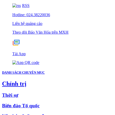
RSS
Hotline: 024.38220036
Liên hệ quảng cáo
Theo dõi Báo Văn Hóa trên MXH
Tải App
DANH SÁCH CHUYÊN MỤC
Chính trị
Thời sự
Biển đảo Tổ quốc