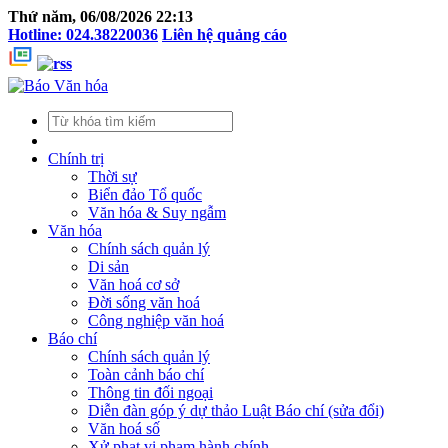
Thứ năm, 06/08/2026 22:13
Hotline: 024.38220036
Liên hệ quảng cáo
Chính trị
Thời sự
Biển đảo Tổ quốc
Văn hóa & Suy ngẫm
Văn hóa
Chính sách quản lý
Di sản
Văn hoá cơ sở
Đời sống văn hoá
Công nghiệp văn hoá
Báo chí
Chính sách quản lý
Toàn cảnh báo chí
Thông tin đối ngoại
Diễn đàn góp ý dự thảo Luật Báo chí (sửa đổi)
Văn hoá số
Xử phạt vi phạm hành chính