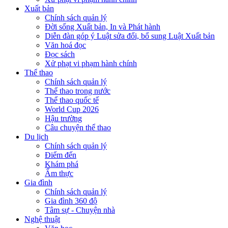
Xuất bản
Chính sách quản lý
Đời sống Xuất bản, In và Phát hành
Diễn đàn góp ý Luật sửa đổi, bổ sung Luật Xuất bản
Văn hoá đọc
Đọc sách
Xử phạt vi phạm hành chính
Thể thao
Chính sách quản lý
Thể thao trong nước
Thể thao quốc tế
World Cup 2026
Hậu trường
Câu chuyện thể thao
Du lịch
Chính sách quản lý
Điểm đến
Khám phá
Ẩm thực
Gia đình
Chính sách quản lý
Gia đình 360 độ
Tâm sự - Chuyện nhà
Nghệ thuật