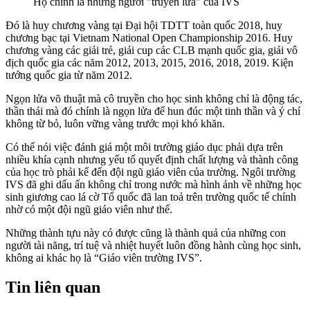
Họ chính là những người "truyền lửa" của IVS
Đó là huy chương vàng tại Đại hội TDTT toàn quốc 2018, huy
chương bạc tại Vietnam National Open Championship 2016. Huy
chương vàng các giải trẻ, giải cup các CLB mạnh quốc gia, giải vô
địch quốc gia các năm 2012, 2013, 2015, 2016, 2018, 2019. Kiện
tướng quốc gia từ năm 2012.
Ngọn lửa võ thuật mà cô truyền cho học sinh không chỉ là động tác,
thần thái mà đó chính là ngọn lửa để hun đúc một tinh thần và ý chí
không từ bỏ, luôn vững vàng trước mọi khó khăn.
Có thể nói việc đánh giá một môi trường giáo dục phải dựa trên
nhiều khía cạnh nhưng yếu tố quyết định chất lượng và thành công
của học trò phải kể đến đội ngũ giáo viên của trường. Ngôi trường
IVS đã ghi dấu ấn không chỉ trong nước mà hình ảnh về những học
sinh giương cao lá cờ Tổ quốc đã lan toả trên trường quốc tế chính
nhờ có một đội ngũ giáo viên như thế.
Những thành tựu này có được cũng là thành quả của những con
người tài năng, trí tuệ và nhiệt huyết luôn đồng hành cùng học sinh,
không ai khác họ là “Giáo viên trường IVS”.
Tin liên quan