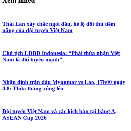
Xem nhiều
Thái Lan xây chắc ngôi đầu, hé lộ đối thủ tiềm
năng của đội tuyển Việt Nam
Chủ tịch LĐBĐ Indonesia: “Phải thừa nhận Việt
Nam là đội tuyển mạnh”
Nhận định trận đấu Myanmar vs Lào, 17h00 ngày
4.8: Thừa thắng xông lên
Đội tuyển Việt Nam và các kịch bản tại bảng A,
ASEAN Cup 2026