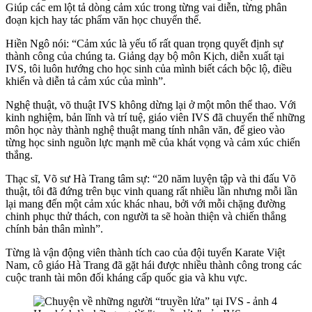
Giúp các em lột tả dòng cảm xúc trong từng vai diễn, từng phân
đoạn kịch hay tác phẩm văn học chuyển thể.
Hiền Ngô nói: “Cảm xúc là yếu tố rất quan trọng quyết định sự
thành công của chúng ta. Giảng dạy bộ môn Kịch, diễn xuất tại
IVS, tôi luôn hướng cho học sinh của mình biết cách bộc lộ, điều
khiển và diễn tả cảm xúc của mình”.
Nghệ thuật, võ thuật IVS không dừng lại ở một môn thể thao. Với
kinh nghiệm, bản lĩnh và trí tuệ, giáo viên IVS đã chuyển thể những
môn học này thành nghệ thuật mang tính nhân văn, để gieo vào
từng học sinh nguồn lực mạnh mẽ của khát vọng và cảm xúc chiến
thắng.
Thạc sĩ, Võ sư Hà Trang tâm sự: “20 năm luyện tập và thi đấu Võ
thuật, tôi đã đứng trên bục vinh quang rất nhiều lần nhưng mỗi lần
lại mang đến một cảm xúc khác nhau, bởi với mỗi chặng đường
chinh phục thử thách, con người ta sẽ hoàn thiện và chiến thắng
chính bản thân mình”.
Từng là vận động viên thành tích cao của đội tuyển Karate Việt
Nam, cô giáo Hà Trang đã gặt hái được nhiều thành công trong các
cuộc tranh tài môn đối kháng cấp quốc gia và khu vực.