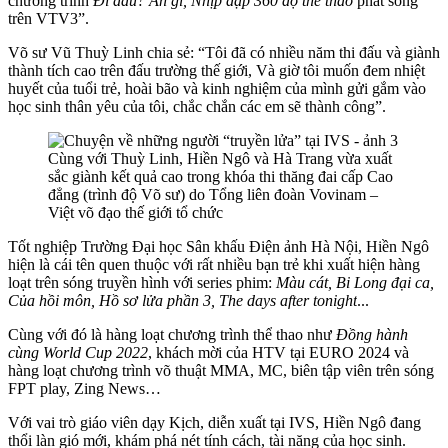
chương trình
Đi đâu? Ăn gì, Nhịp đập 360 độ thể thao
phát sóng
trên VTV3”.
Võ sư Vũ Thuỳ Linh chia sẻ: “Tôi đã có nhiều năm thi đấu và giành
thành tích cao trên đấu trường thế giới, Và giờ tôi muốn đem nhiệt
huyết của tuổi trẻ, hoài bão và kinh nghiệm của mình gửi gắm vào
học sinh thân yêu của tôi, chắc chắn các em sẽ thành công”.
Cùng với Thuỳ Linh, Hiền Ngô và Hà Trang vừa xuất
sắc giành kết quả cao trong khóa thi thăng đai cấp Cao
đẳng (trình độ Võ sư) do Tổng liên đoàn Vovinam –
Việt võ đạo thế giới tổ chức
Tốt nghiệp Trường Đại học Sân khấu Điện ảnh Hà Nội, Hiền Ngô
hiện là cái tên quen thuộc với rất nhiều bạn trẻ khi xuất hiện hàng
loạt trên sóng truyền hình với series phim:
Màu cát, Bi Long đại ca,
Của hồi môn, Hồ sơ lửa phần 3, The days after tonight
...
Cùng với đó là hàng loạt chương trình thể thao như
Đồng hành
cùng World Cup 2022
, khách mời của HTV tại EURO 2024 và
hàng loạt chương trình võ thuật MMA, MC, biên tập viên trên sóng
FPT play, Zing News…
Với vai trò giáo viên dạy Kịch, diễn xuất tại IVS, Hiền Ngô đang
thổi làn gió mới, khám phá nét tính cách, tài năng của học sinh.