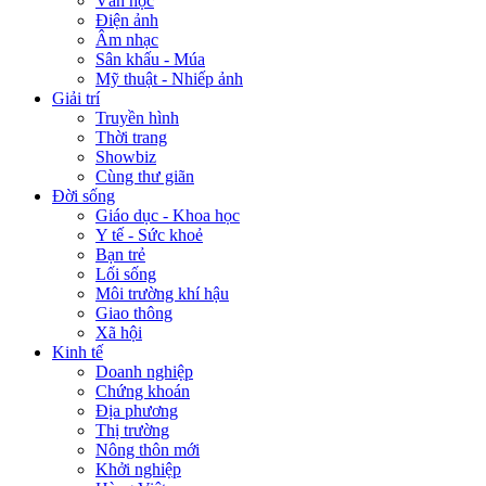
Văn học
Điện ảnh
Âm nhạc
Sân khấu - Múa
Mỹ thuật - Nhiếp ảnh
Giải trí
Truyền hình
Thời trang
Showbiz
Cùng thư giãn
Đời sống
Giáo dục - Khoa học
Y tế - Sức khoẻ
Bạn trẻ
Lối sống
Môi trường khí hậu
Giao thông
Xã hội
Kinh tế
Doanh nghiệp
Chứng khoán
Địa phương
Thị trường
Nông thôn mới
Khởi nghiệp