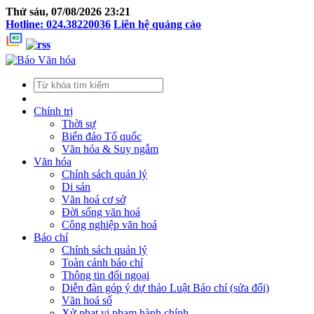
Thứ sáu, 07/08/2026 23:21
Hotline: 024.38220036
Liên hệ quảng cáo
Chính trị
Thời sự
Biển đảo Tổ quốc
Văn hóa & Suy ngẫm
Văn hóa
Chính sách quản lý
Di sản
Văn hoá cơ sở
Đời sống văn hoá
Công nghiệp văn hoá
Báo chí
Chính sách quản lý
Toàn cảnh báo chí
Thông tin đối ngoại
Diễn đàn góp ý dự thảo Luật Báo chí (sửa đổi)
Văn hoá số
Xử phạt vi phạm hành chính