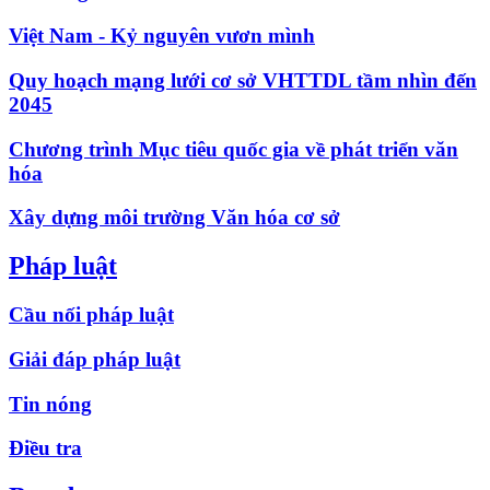
Việt Nam - Kỷ nguyên vươn mình
Quy hoạch mạng lưới cơ sở VHTTDL tầm nhìn đến
2045
Chương trình Mục tiêu quốc gia về phát triển văn
hóa
Xây dựng môi trường Văn hóa cơ sở
Pháp luật
Cầu nối pháp luật
Giải đáp pháp luật
Tin nóng
Điều tra