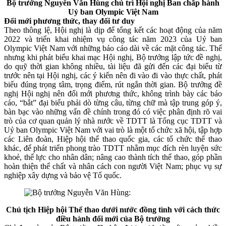
Bộ trưởng Nguyễn Văn Hùng chủ trì Hội nghị Ban chấp hành
Uỷ ban Olympic Việt Nam
Đổi mới phương thức, thay đổi tư duy
Theo thông lệ, Hội nghị là dịp để tổng kết các hoạt động của năm
2022 và triển khai nhiệm vụ công tác năm 2023 của Uỷ ban
Olympic Việt Nam với những báo cáo dài về các mặt công tác. Thế
nhưng khi phát biểu khai mạc Hội nghị, Bộ trưởng lập tức đề nghị,
do quỹ thời gian không nhiều, tài liệu đã gửi đến các đại biểu từ
trước nên tại Hội nghị, các ý kiến nên đi vào đi vào thực chất, phát
biểu đúng trọng tâm, trọng điểm, rút ngắn thời gian. Bộ trưởng đề
nghị Hội nghị nên đổi mới phương thức, không trình bày các báo
cáo, “bắt” đại biểu phải dò từng câu, từng chữ mà tập trung góp ý,
bàn bạc vào những vấn đề chính trong đó có việc phân định rõ vai
trò của cơ quan quản lý nhà nước về TDTT là Tổng cục TDTT và
Uỷ ban Olympic Việt Nam với vai trò là một tổ chức xã hội, tập hợp
các Liên đoàn, Hiệp hội thể thao quốc gia, các tổ chức thể thao
khác, để phát triển phong trào TDTT nhằm mục đích rèn luyện sức
khoẻ, thể lực cho nhân dân; nâng cao thành tích thể thao, góp phần
hoàn thiện thể chất và nhân cách con người Việt Nam; phục vụ sự
nghiệp xây dựng và bảo vệ Tổ quốc.
Chủ tịch Hiệp hội Thể thao dưới nước đồng tình với cách thức
điều hành đổi mới của Bộ trưởng