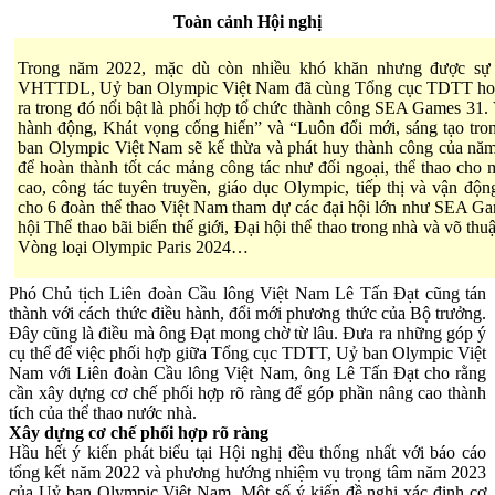
Toàn cảnh Hội nghị
Trong năm 2022, mặc dù còn nhiều khó khăn nhưng được sự
VHTTDL, Uỷ ban Olympic Việt Nam đã cùng Tổng cục TDTT hoàn 
ra trong đó nổi bật là phối hợp tổ chức thành công SEA Games 31.
hành động, Khát vọng cống hiến” và “Luôn đổi mới, sáng tạo tro
ban Olympic Việt Nam sẽ kế thừa và phát huy thành công của năm 
để hoàn thành tốt các mảng công tác như đối ngoại, thể thao cho m
cao, công tác tuyên truyền, giáo dục Olympic, tiếp thị và vận động
cho 6 đoàn thể thao Việt Nam tham dự các đại hội lớn như SEA G
hội Thể thao bãi biển thế giới, Đại hội thể thao trong nhà và võ thuậ
Vòng loại Olympic Paris 2024…
Phó Chủ tịch Liên đoàn Cầu lông Việt Nam Lê Tấn Đạt cũng tán
thành với cách thức điều hành, đổi mới phương thức của Bộ trưởng.
Đây cũng là điều mà ông Đạt mong chờ từ lâu. Đưa ra những góp ý
cụ thể để việc phối hợp giữa Tổng cục TDTT, Uỷ ban Olympic Việt
Nam với Liên đoàn Cầu lông Việt Nam, ông Lê Tấn Đạt cho rằng
cần xây dựng cơ chế phối hợp rõ ràng để góp phần nâng cao thành
tích của thể thao nước nhà.
Xây dựng cơ chế phối hợp rõ ràng
Hầu hết ý kiến phát biểu tại Hội nghị đều thống nhất với báo cáo
tổng kết năm 2022 và phương hướng nhiệm vụ trọng tâm năm 2023
của Uỷ ban Olympic Việt Nam. Một số ý kiến đề nghị xác định cơ