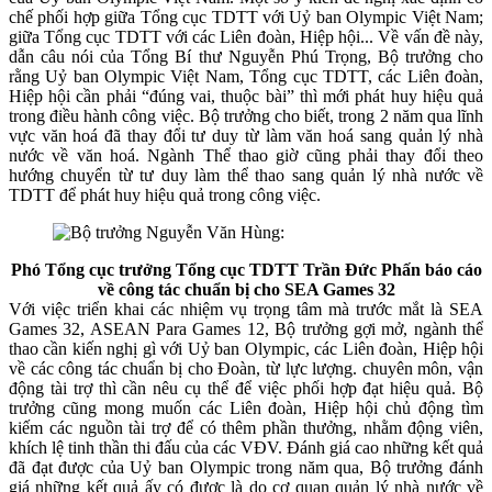
chế phối hợp giữa Tổng cục TDTT với Uỷ ban Olympic Việt Nam;
giữa Tổng cục TDTT với các Liên đoàn, Hiệp hội... Về vấn đề này,
dẫn câu nói của Tổng Bí thư Nguyễn Phú Trọng, Bộ trưởng cho
rằng Uỷ ban Olympic Việt Nam, Tổng cục TDTT, các Liên đoàn,
Hiệp hội cần phải “đúng vai, thuộc bài” thì mới phát huy hiệu quả
trong điều hành công việc. Bộ trưởng cho biết, trong 2 năm qua lĩnh
vực văn hoá đã thay đổi tư duy từ làm văn hoá sang quản lý nhà
nước về văn hoá. Ngành Thể thao giờ cũng phải thay đổi theo
hướng chuyển từ tư duy làm thể thao sang quản lý nhà nước về
TDTT để phát huy hiệu quả trong công việc.
Phó Tổng cục trưởng Tổng cục TDTT Trần Đức Phấn báo cáo
về công tác chuẩn bị cho SEA Games 32
Với việc triển khai các nhiệm vụ trọng tâm mà trước mắt là SEA
Games 32, ASEAN Para Games 12, Bộ trưởng gợi mở, ngành thể
thao cần kiến nghị gì với Uỷ ban Olympic, các Liên đoàn, Hiệp hội
về các công tác chuẩn bị cho Đoàn, từ lực lượng. chuyên môn, vận
động tài trợ thì cần nêu cụ thể để việc phối hợp đạt hiệu quả. Bộ
trưởng cũng mong muốn các Liên đoàn, Hiệp hội chủ động tìm
kiếm các nguồn tài trợ để có thêm phần thưởng, nhằm động viên,
khích lệ tinh thần thi đấu của các VĐV. Đánh giá cao những kết quả
đã đạt được của Uỷ ban Olympic trong năm qua, Bộ trưởng đánh
giá những kết quả ấy có được là do cơ quan quản lý nhà nước về