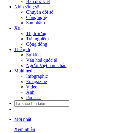
Bạn đọc viết
Nhịp sống số
Chuyển đổi số
Công nghệ
Sản phẩm
Xe
Thị trường
Trải nghiệm
Cộng đồng
Thế giới
Sự kiện
Văn hoá quốc tế
Người Việt năm châu
Multimedia
Infographic
Emagazine
Video
Ảnh
Podcast
Mới nhất
Xem nhiều