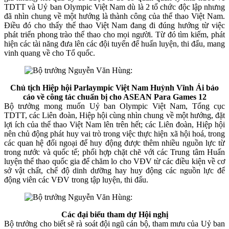
TDTT và Uỷ ban Olympic Việt Nam dù là 2 tổ chức độc lập nhưng
đã nhìn chung về một hướng là thành công của thể thao Việt Nam.
Điều đó cho thấy thể thao Việt Nam đang đi đúng hướng từ việc
phát triển phong trào thể thao cho mọi người. Từ đó tìm kiếm, phát
hiện các tài năng đưa lên các đội tuyển để huấn luyện, thi đấu, mang
vinh quang về cho Tổ quốc.
Chủ tịch Hiệp hội Parlaympic Việt Nam Huỳnh Vĩnh Ái báo
cáo về công tác chuẩn bị cho ASEAN Para Games 12
Bộ trưởng mong muốn Uỷ ban Olympic Việt Nam, Tổng cục
TDTT, các Liên đoàn, Hiệp hội cùng nhìn chung về một hướng, đặt
lợi ích của thể thao Việt Nam lên trên hết; các Liên đoàn, Hiệp hội
nên chủ động phát huy vai trò trong việc thực hiện xã hội hoá, trong
các quan hệ đối ngoại để huy động được thêm nhiều nguồn lực từ
trong nước và quốc tế; phối hợp chặt chẽ với các Trung tâm Huấn
luyện thể thao quốc gia để chăm lo cho VĐV từ các điều kiện về cơ
sở vật chất, chế độ dinh dưỡng hay huy động các nguồn lực để
động viên các VĐV trong tập luyện, thi đấu.
Các đại biểu tham dự Hội nghị
Bộ trưởng cho biết sẽ rà soát đội ngũ cán bộ, tham mưu của Uỷ ban