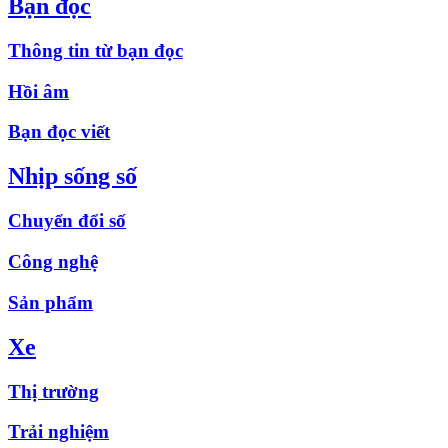
Bạn đọc
Thông tin từ bạn đọc
Hồi âm
Bạn đọc viết
Nhịp sống số
Chuyển đổi số
Công nghệ
Sản phẩm
Xe
Thị trường
Trải nghiệm