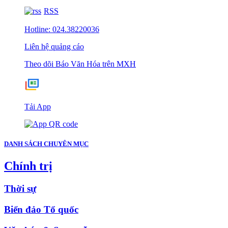
RSS
Hotline: 024.38220036
Liên hệ quảng cáo
Theo dõi Báo Văn Hóa trên MXH
Tải App
DANH SÁCH CHUYÊN MỤC
Chính trị
Thời sự
Biển đảo Tổ quốc