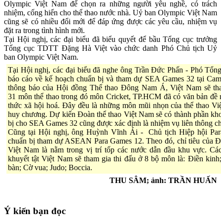
Olympic Việt Nam để chọn ra những người yêu nghề, có trách
nhiệm, cống hiến cho thể thao nước nhà. Uỷ ban Olympic Việt Nam
cũng sẽ có nhiều đổi mới để đáp ứng được các yêu cầu, nhiệm vụ
đặt ra trong tình hình mới.
Tại Hội nghị, các đại biểu đã biểu quyết để bầu Tổng cục trưởng
Tổng cục TDTT Đặng Hà Việt vào chức danh Phó Chủ tịch Uỷ
ban Olympic Việt Nam.
Tại Hội nghị, các đại biểu đã nghe ông Trần Đức Phấn - Phó Tổ
báo cáo về kế hoạch chuẩn bị và tham dự SEA Games 32 tại Cam
thông báo của Hội đồng Thể thao Đông Nam Á, Việt Nam sẽ th
31 môn thể thao trong đó môn Cricket, TP.HCM đã có văn bản đề 
thức xã hội hoá. Đây đều là những môn mũi nhọn của thể thao Vi
huy chương. Dự kiến Đoàn thể thao Việt Nam sẽ có thành phần kh
bị cho SEA Games 32 cũng được xác định là nhiệm vụ liên thông c
Cũng tại Hội nghị, ông Huỳnh Vĩnh Ái - Chủ tịch Hiệp hội Par
chuẩn bị tham dự ASEAN Para Games 12. Theo đó, chỉ tiêu của Đo
Việt Nam là nằm trong vị trí tốp các nước dẫn đầu khu vực. C
khuyết tật Việt Nam sẽ tham gia thi đấu ở 8 bộ môn là: Điền kinh
bàn; Cờ vua; Judo; Boccia.
THU SÂM; ảnh: TRẦN HUẤN
Ý kiến bạn đọc