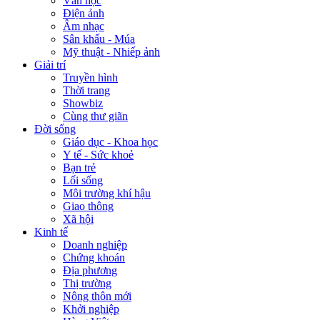
Văn học
Điện ảnh
Âm nhạc
Sân khấu - Múa
Mỹ thuật - Nhiếp ảnh
Giải trí
Truyền hình
Thời trang
Showbiz
Cùng thư giãn
Đời sống
Giáo dục - Khoa học
Y tế - Sức khoẻ
Bạn trẻ
Lối sống
Môi trường khí hậu
Giao thông
Xã hội
Kinh tế
Doanh nghiệp
Chứng khoán
Địa phương
Thị trường
Nông thôn mới
Khởi nghiệp