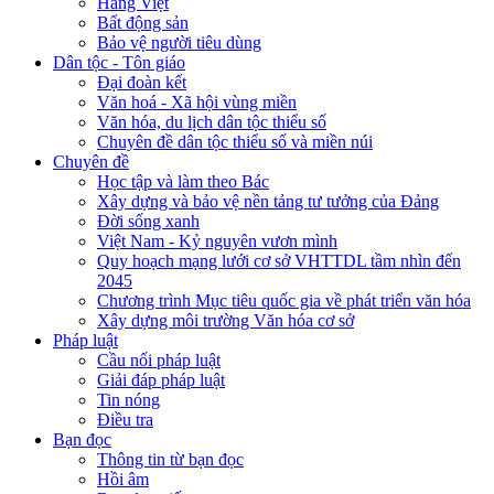
Hàng Việt
Bất động sản
Bảo vệ người tiêu dùng
Dân tộc - Tôn giáo
Đại đoàn kết
Văn hoá - Xã hội vùng miền
Văn hóa, du lịch dân tộc thiểu số
Chuyên đề dân tộc thiểu số và miền núi
Chuyên đề
Học tập và làm theo Bác
Xây dựng và bảo vệ nền tảng tư tưởng của Đảng
Đời sống xanh
Việt Nam - Kỷ nguyên vươn mình
Quy hoạch mạng lưới cơ sở VHTTDL tầm nhìn đến
2045
Chương trình Mục tiêu quốc gia về phát triển văn hóa
Xây dựng môi trường Văn hóa cơ sở
Pháp luật
Cầu nối pháp luật
Giải đáp pháp luật
Tin nóng
Điều tra
Bạn đọc
Thông tin từ bạn đọc
Hồi âm