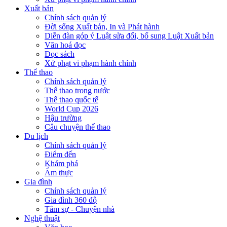
Xuất bản
Chính sách quản lý
Đời sống Xuất bản, In và Phát hành
Diễn đàn góp ý Luật sửa đổi, bổ sung Luật Xuất bản
Văn hoá đọc
Đọc sách
Xử phạt vi phạm hành chính
Thể thao
Chính sách quản lý
Thể thao trong nước
Thể thao quốc tế
World Cup 2026
Hậu trường
Câu chuyện thể thao
Du lịch
Chính sách quản lý
Điểm đến
Khám phá
Ẩm thực
Gia đình
Chính sách quản lý
Gia đình 360 độ
Tâm sự - Chuyện nhà
Nghệ thuật