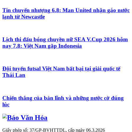
Tin chuyển nhượng 6.8: Man United nhận gáo nước
lạnh từ Newcastle
Lịch thi đấu bóng chuyền nữ SEA V.Cup 2026 hôm
nay 7.8: Việt Nam gặp Indonesia
Đội tuyển futsal Việt Nam bất bại tại giải quốc tế
Thái Lan
Chiến thắng của bản lĩnh và những nước cờ đúng
lúc
Giấy phép số: 37/GP-BVHTTDL, cấp ngày 06.3.2026