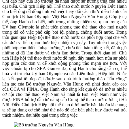
Chỉ đạo này của Bộ trưởng đã nhận được sự hưởng ứng của nhiều
đại biểu. Chủ tịch Hiệp hội Thể thao dưới nước Nguyễn Đức Hạnh
cho biết ông rất đồng tình với việc thay đổi cách thức điều hành của
Chủ tịch Uỷ ban Olympic Việt Nam Nguyễn Văn Hùng. Góp ý cụ
thể, ông Hạnh cho biết, một trong những nhiệm vụ quan trọng của
Uỷ ban Olympic là phát triển phong trào thể thao cho mọi người
trong đó có việc phổ cập bơi lội phòng, chống đuối nước. Trong
thời gian qua Hiệp hội thể thao dưới nước đã phối hợp chặt chẽ với
các đơn vị liên quan thực hiện nhiệm vụ này. Tuy nhiên trong việc
phối hợp còn thiếu “nhạc trưởng”, chưa tiến hành tổng kết, đánh giá
những gì đã làm được và chưa làm được. Trong thời gian tới, Chủ
tịch Hiệp hội thể thao dưới nước đề nghị đẩy mạnh hơn nữa sự phối
hợp giữa các đơn vị để khởi động phong trào mạnh mẽ hơn. Với
việc chuẩn bị cho SEA Games 32, ông Hạnh cho rằng cần cụ thể
hoá vai trò của Uỷ ban Olympic và các Liên đoàn, Hiệp hội. Nhắc
lại kết quả tốt đẹp đạt được sau quá trình thương thảo “tấn công”
liên tục của Bộ trưởng Nguyễn Văn Hùng với phái đoàn cấp cao
của OCA và FINA. Ông Hạnh cho rằng kết quả đó đã mở ra nhiều
cơ hội cho thể thao Việt Nam và nhất là Bơi Việt Nam như việc
được FINA hỗ trợ đầu tư nâng cấp Cung thể thao dưới nước tại Hà
Nội. Điều Chủ tịch Hiệp hội thể thao dưới nước băn khoăn là chúng
ta sẽ áp dụng cơ chế như thế nào để các bên phát huy được vai trò,
trách nhiệm, đạt hiệu quả trong công việc.