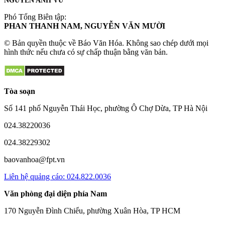
NGUYỄN ANH VŨ
Phó Tổng Biên tập:
PHAN THANH NAM, NGUYỄN VĂN MƯỜI
© Bản quyền thuộc về Báo Văn Hóa. Không sao chép dưới mọi
hình thức nếu chưa có sự chấp thuận bằng văn bản.
Tòa soạn
Số 141 phố Nguyễn Thái Học, phường Ô Chợ Dừa, TP Hà Nội
024.38220036
024.38229302
baovanhoa@fpt.vn
Liên hệ quảng cáo: 024.822.0036
Văn phòng đại diện phía Nam
170 Nguyễn Đình Chiểu, phường Xuân Hòa, TP HCM