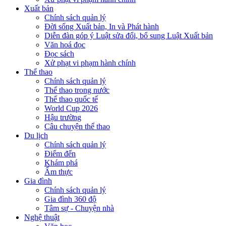
Xuất bản
Chính sách quản lý
Đời sống Xuất bản, In và Phát hành
Diễn đàn góp ý Luật sửa đổi, bổ sung Luật Xuất bản
Văn hoá đọc
Đọc sách
Xử phạt vi phạm hành chính
Thể thao
Chính sách quản lý
Thể thao trong nước
Thể thao quốc tế
World Cup 2026
Hậu trường
Câu chuyện thể thao
Du lịch
Chính sách quản lý
Điểm đến
Khám phá
Ẩm thực
Gia đình
Chính sách quản lý
Gia đình 360 độ
Tâm sự - Chuyện nhà
Nghệ thuật