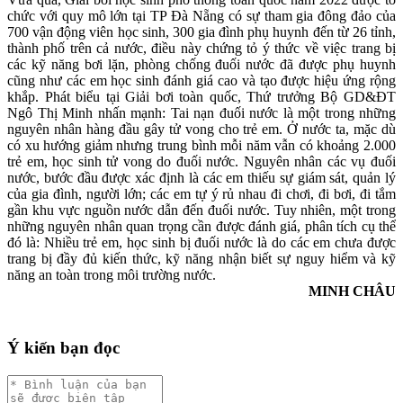
chức với quy mô lớn tại TP Đà Nẵng có sự tham gia đông đảo của
700 vận động viên học sinh, 300 gia đình phụ huynh đến từ 26 tỉnh,
thành phố trên cả nước, điều này chứng tỏ ý thức về việc trang bị
các kỹ năng bơi lặn, phòng chống đuối nước đã được phụ huynh
cũng như các em học sinh đánh giá cao và tạo được hiệu ứng rộng
khắp. Phát biểu tại Giải bơi toàn quốc, Thứ trưởng Bộ GD&ĐT
Ngô Thị Minh nhấn mạnh: Tai nạn đuối nước là một trong những
nguyên nhân hàng đầu gây tử vong cho trẻ em. Ở nước ta, mặc dù
có xu hướng giảm nhưng trung bình mỗi năm vẫn có khoảng 2.000
trẻ em, học sinh tử vong do đuối nước. Nguyên nhân các vụ đuối
nước, bước đầu được xác định là các em thiếu sự giám sát, quản lý
của gia đình, người lớn; các em tự ý rủ nhau đi chơi, đi bơi, đi tắm
gần khu vực nguồn nước dẫn đến đuối nước. Tuy nhiên, một trong
những nguyên nhân quan trọng cần được đánh giá, phân tích cụ thể
đó là: Nhiều trẻ em, học sinh bị đuối nước là do các em chưa được
trang bị đầy đủ kiến thức, kỹ năng nhận biết sự nguy hiểm và kỹ
năng an toàn trong môi trường nước.
MINH CHÂU
Ý kiến bạn đọc