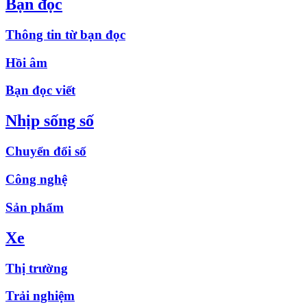
Bạn đọc
Thông tin từ bạn đọc
Hồi âm
Bạn đọc viết
Nhịp sống số
Chuyển đổi số
Công nghệ
Sản phẩm
Xe
Thị trường
Trải nghiệm