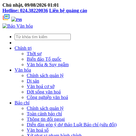
Chủ nhật, 09/08/2026 01:01
Hotline: 024.38220036
Liên hệ quảng cáo
Chính trị
Thời sự
Biển đảo Tổ quốc
Văn hóa & Suy ngẫm
Văn hóa
Chính sách quản lý
Di sản
Văn hoá cơ sở
Đời sống văn hoá
Công nghiệp văn hoá
Báo chí
Chính sách quản lý
Toàn cảnh báo chí
Thông tin đối ngoại
Diễn đàn góp ý dự thảo Luật Báo chí (sửa đổi)
Văn hoá số
Xử phạt vi phạm hành chính