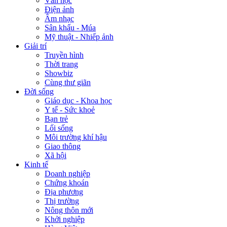
Văn học
Điện ảnh
Âm nhạc
Sân khấu - Múa
Mỹ thuật - Nhiếp ảnh
Giải trí
Truyền hình
Thời trang
Showbiz
Cùng thư giãn
Đời sống
Giáo dục - Khoa học
Y tế - Sức khoẻ
Bạn trẻ
Lối sống
Môi trường khí hậu
Giao thông
Xã hội
Kinh tế
Doanh nghiệp
Chứng khoán
Địa phương
Thị trường
Nông thôn mới
Khởi nghiệp