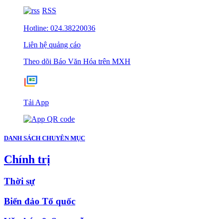
RSS
Hotline: 024.38220036
Liên hệ quảng cáo
Theo dõi Báo Văn Hóa trên MXH
Tải App
DANH SÁCH CHUYÊN MỤC
Chính trị
Thời sự
Biển đảo Tổ quốc