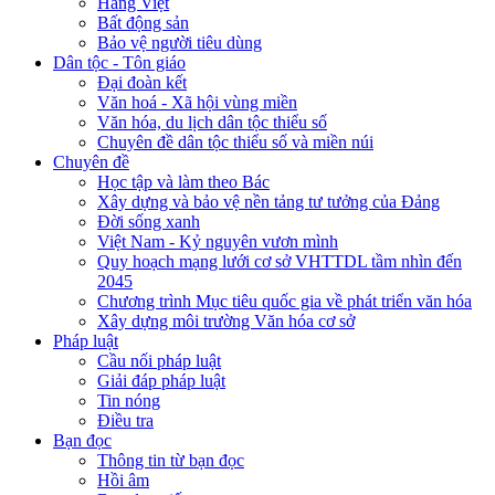
Hàng Việt
Bất động sản
Bảo vệ người tiêu dùng
Dân tộc - Tôn giáo
Đại đoàn kết
Văn hoá - Xã hội vùng miền
Văn hóa, du lịch dân tộc thiểu số
Chuyên đề dân tộc thiểu số và miền núi
Chuyên đề
Học tập và làm theo Bác
Xây dựng và bảo vệ nền tảng tư tưởng của Đảng
Đời sống xanh
Việt Nam - Kỷ nguyên vươn mình
Quy hoạch mạng lưới cơ sở VHTTDL tầm nhìn đến
2045
Chương trình Mục tiêu quốc gia về phát triển văn hóa
Xây dựng môi trường Văn hóa cơ sở
Pháp luật
Cầu nối pháp luật
Giải đáp pháp luật
Tin nóng
Điều tra
Bạn đọc
Thông tin từ bạn đọc
Hồi âm