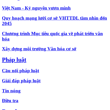
Việt Nam - Kỷ nguyên vươn mình
Quy hoạch mạng lưới cơ sở VHTTDL tầm nhìn đến
2045
Chương trình Mục tiêu quốc gia về phát triển văn
hóa
Xây dựng môi trường Văn hóa cơ sở
Pháp luật
Cầu nối pháp luật
Giải đáp pháp luật
Tin nóng
Điều tra