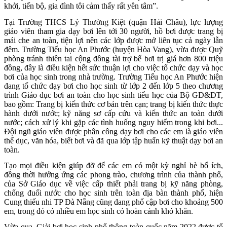
khởi, tiến bộ, gia đình tôi cảm thấy rất yên tâm”.
Tại Trường THCS Lý Thường Kiệt (quận Hải Châu), lực lượng
giáo viên tham gia dạy bơi lên tới 30 người, hồ bơi được trang bị
mái che an toàn, tiện lợi nên các lớp được mở liên tục cả ngày lẫn
đêm. Trường Tiểu học An Phước (huyện Hòa Vang), vừa được Quỹ
phòng tránh thiên tai cộng đồng tài trợ bể bơi trị giá hơn 800 triệu
đồng, đây là điều kiện hết sức thuận lợi cho việc tổ chức dạy và học
bơi của học sinh trong nhà trường. Trường Tiểu học An Phước hiện
đang tổ chức dạy bơi cho học sinh từ lớp 2 đến lớp 5 theo chương
trình Giáo dục bơi an toàn cho học sinh tiểu học của Bộ GD&ĐT,
bao gồm: Trang bị kiến thức cơ bản trên cạn; trang bị kiến thức thực
hành dưới nước; kỹ năng sơ cấp cứu và kiến thức an toàn dưới
nước; cách xử lý khi gặp các tình huống nguy hiểm trong khi bơi...
Đội ngũ giáo viên được phân công dạy bơi cho các em là giáo viên
thể dục, văn hóa, biết bơi và đã qua lớp tập huấn kỹ thuật dạy bơi an
toàn.
Tạo mọi điều kiện giúp đỡ để các em có một kỳ nghỉ hè bổ ích,
đồng thời hưởng ứng các phong trào, chương trình của thành phố,
của Sở Giáo dục về việc cấp thiết phải trang bị kỹ năng phòng,
chống đuối nước cho học sinh trên toàn địa bàn thành phố, hiện
Cung thiếu nhi TP Đà Nẵng cũng đang phổ cập bơi cho khoảng 500
em, trong đó có nhiều em học sinh có hoàn cảnh khó khăn.
Vừa qua, Giải bơi học sinh phổ thông toàn quốc năm 2022 được tổ