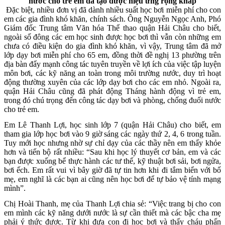
nước cho trẻ em đã tạo được hiệu ứng rộng khắp
Đặc biệt, nhiều đơn vị đã dành nhiều suất học bơi miễn phí cho con
em các gia đình khó khăn, chính sách. Ông Nguyễn Ngọc Anh, Phó
Giám đốc Trung tâm Văn hóa Thể thao quận Hải Châu cho biết,
ngoài số đông các em học sinh được học bơi thì vẫn còn những em
chưa có điều kiện do gia đình khó khăn, vì vậy, Trung tâm đã mở
lớp dạy bơi miễn phí cho 65 em, đồng thời đề nghị 13 phường trên
địa bàn đẩy mạnh công tác tuyên truyền về lợi ích của việc tập luyện
môn bơi, các kỹ năng an toàn trong môi trường nước, duy trì hoạt
động thường xuyên của các lớp dạy bơi cho các em nhỏ. Ngoài ra,
quận Hải Châu cũng đã phát động Tháng hành động vì trẻ em,
trong đó chú trọng đến công tác dạy bơi và phòng, chống đuối nước
cho trẻ em.
Em Lê Thanh Lợi, học sinh lớp 7 (quận Hải Châu) cho biết, em
tham gia lớp học bơi vào 9 giờ sáng các ngày thứ 2, 4, 6 trong tuần.
Tuy mới học nhưng nhờ sự chỉ dạy của các thầy nên em thấy khỏe
hơn và tiến bộ rất nhiều: “Sau khi học lý thuyết cơ bản, em và các
bạn được xuống bể thực hành các tư thế, kỹ thuật bơi sải, bơi ngửa,
bơi ếch. Em rất vui vì bây giờ đã tự tin hơn khi đi tắm biển với bố
mẹ, em nghĩ là các bạn ai cũng nên học bơi để tự bảo vệ tính mạng
mình”.
Chị Hoài Thanh, mẹ của Thanh Lợi chia sẻ: “Việc trang bị cho con
em mình các kỹ năng dưới nước là sự cần thiết mà các bậc cha mẹ
phải ý thức được. Từ khi đưa con đi học bơi và thấy cháu phấn