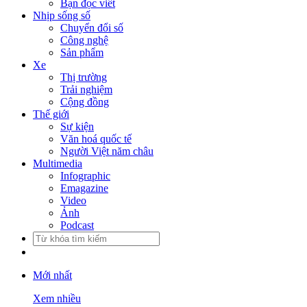
Bạn đọc viết
Nhịp sống số
Chuyển đổi số
Công nghệ
Sản phẩm
Xe
Thị trường
Trải nghiệm
Cộng đồng
Thế giới
Sự kiện
Văn hoá quốc tế
Người Việt năm châu
Multimedia
Infographic
Emagazine
Video
Ảnh
Podcast
Mới nhất
Xem nhiều