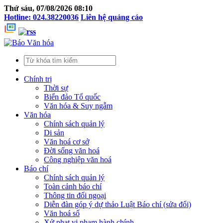
Thứ sáu, 07/08/2026 08:10
Hotline: 024.38220036
Liên hệ quảng cáo
Chính trị
Thời sự
Biển đảo Tổ quốc
Văn hóa & Suy ngẫm
Văn hóa
Chính sách quản lý
Di sản
Văn hoá cơ sở
Đời sống văn hoá
Công nghiệp văn hoá
Báo chí
Chính sách quản lý
Toàn cảnh báo chí
Thông tin đối ngoại
Diễn đàn góp ý dự thảo Luật Báo chí (sửa đổi)
Văn hoá số
Xử phạt vi phạm hành chính