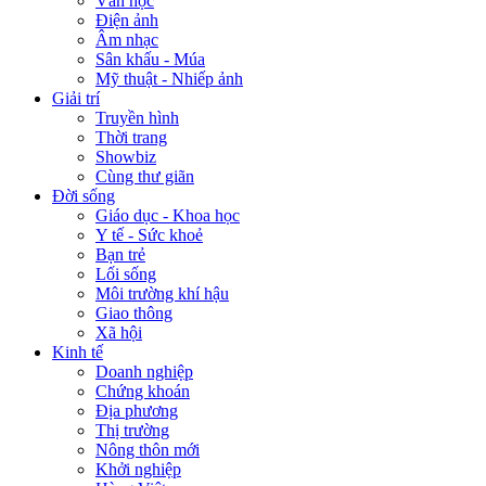
Văn học
Điện ảnh
Âm nhạc
Sân khấu - Múa
Mỹ thuật - Nhiếp ảnh
Giải trí
Truyền hình
Thời trang
Showbiz
Cùng thư giãn
Đời sống
Giáo dục - Khoa học
Y tế - Sức khoẻ
Bạn trẻ
Lối sống
Môi trường khí hậu
Giao thông
Xã hội
Kinh tế
Doanh nghiệp
Chứng khoán
Địa phương
Thị trường
Nông thôn mới
Khởi nghiệp