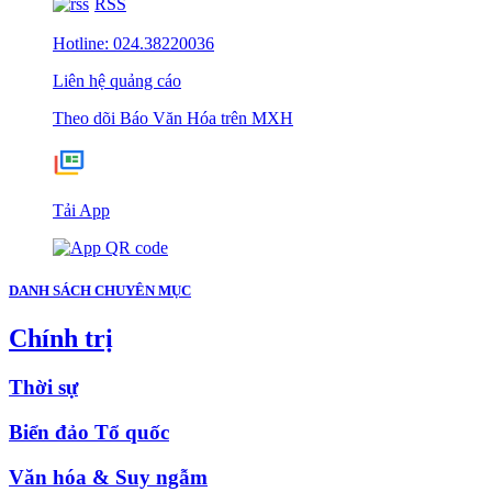
RSS
Hotline: 024.38220036
Liên hệ quảng cáo
Theo dõi Báo Văn Hóa trên MXH
Tải App
DANH SÁCH CHUYÊN MỤC
Chính trị
Thời sự
Biển đảo Tổ quốc
Văn hóa & Suy ngẫm