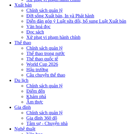
Xuất bản
Chính sách quản lý
Đời sống Xuất bản, In và Phát hành
Diễn đàn góp ý Luật sửa đổi, bổ sung Luật Xuất bản
Văn hoá đọc
Đọc sách
Xử phạt vi phạm hành chính
Thể thao
Chính sách quản lý
Thể thao trong nước
Thể thao quốc tế
World Cup 2026
Hậu trường
Câu chuyện thể thao
Du lịch
Chính sách quản lý
Điểm đến
Khám phá
Ẩm thực
Gia đình
Chính sách quản lý
Gia đình 360 độ
Tâm sự - Chuyện nhà
Nghệ thuật