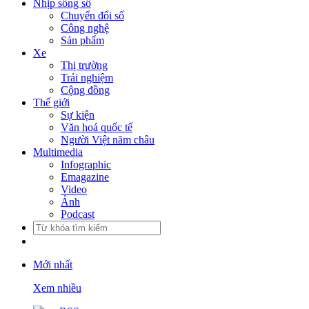
Nhịp sống số
Chuyển đổi số
Công nghệ
Sản phẩm
Xe
Thị trường
Trải nghiệm
Cộng đồng
Thế giới
Sự kiện
Văn hoá quốc tế
Người Việt năm châu
Multimedia
Infographic
Emagazine
Video
Ảnh
Podcast
Mới nhất
Xem nhiều