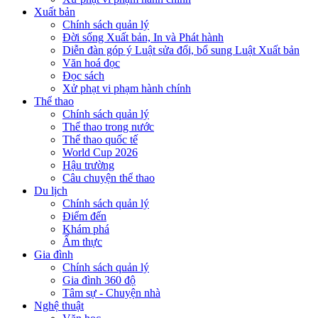
Xuất bản
Chính sách quản lý
Đời sống Xuất bản, In và Phát hành
Diễn đàn góp ý Luật sửa đổi, bổ sung Luật Xuất bản
Văn hoá đọc
Đọc sách
Xử phạt vi phạm hành chính
Thể thao
Chính sách quản lý
Thể thao trong nước
Thể thao quốc tế
World Cup 2026
Hậu trường
Câu chuyện thể thao
Du lịch
Chính sách quản lý
Điểm đến
Khám phá
Ẩm thực
Gia đình
Chính sách quản lý
Gia đình 360 độ
Tâm sự - Chuyện nhà
Nghệ thuật