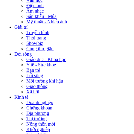
Văn học
Điện ảnh
Âm nhạc
Sân khấu - Múa
Mỹ thuật - Nhiếp ảnh
Giải trí
Truyền hình
Thời trang
Showbiz
Cùng thư giãn
Đời sống
Giáo dục - Khoa học
Y tế - Sức khoẻ
Bạn trẻ
Lối sống
Môi trường khí hậu
Giao thông
Xã hội
Kinh tế
Doanh nghiệp
Chứng khoán
Địa phương
Thị trường
Nông thôn mới
Khởi nghiệp