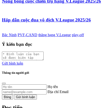
Nóng bỏng cuộc chiến trụ hạng V.League 2025/26
Hấp dẫn cuộc đua vô địch V.League 2025/26
Băc Ninh
PVF-CAND
thăng hạng V.League
play-off
Ý kiến bạn đọc
Gửi bình luận
Thông tin người gửi
Họ tên
Địa chỉ Email
Đóng
Gửi bình luận
Đọc tiếp