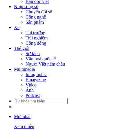
Bạn đọc viết
Nhịp sống số
Chuyển đổi số
Công nghệ
Sản phẩm
Xe
Thị trường
Trải nghiệm
Cộng đồng
Thế giới
Sự kiện
Văn hoá quốc tế
Người Việt năm châu
Multimedia
Infographic
Emagazine
Video
Ảnh
Podcast
Mới nhất
Xem nhiều