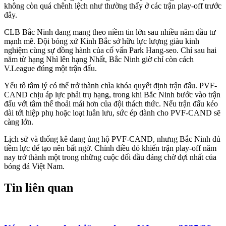
không còn quá chênh lệch như thường thấy ở các trận play-off trước
đây.
CLB Bắc Ninh đang mang theo niềm tin lớn sau nhiều năm đầu tư
mạnh mẽ. Đội bóng xứ Kinh Bắc sở hữu lực lượng giàu kinh
nghiệm cùng sự đồng hành của cố vấn Park Hang-seo. Chỉ sau hai
năm từ hạng Nhì lên hạng Nhất, Bắc Ninh giờ chỉ còn cách
V.League đúng một trận đấu.
Yếu tố tâm lý có thể trở thành chìa khóa quyết định trận đấu. PVF-
CAND chịu áp lực phải trụ hạng, trong khi Bắc Ninh bước vào trận
đấu với tâm thế thoải mái hơn của đội thách thức. Nếu trận đấu kéo
dài tới hiệp phụ hoặc loạt luân lưu, sức ép dành cho PVF-CAND sẽ
càng lớn.
Lịch sử và thống kê đang ủng hộ PVF-CAND, nhưng Bắc Ninh đủ
tiềm lực để tạo nên bất ngờ. Chính điều đó khiến trận play-off năm
nay trở thành một trong những cuộc đối đầu đáng chờ đợi nhất của
bóng đá Việt Nam.
Tin liên quan