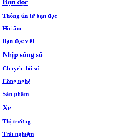
Bạn đọc
Thông tin từ bạn đọc
Hồi âm
Bạn đọc viết
Nhịp sống số
Chuyển đổi số
Công nghệ
Sản phẩm
Xe
Thị trường
Trải nghiệm