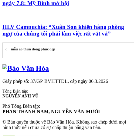
ngày 7.8: Mỹ Đình mở hội
HLV Campuchia: “Xuân Son khiến hàng phòng
ngự của chúng tôi phải làm việc rất vất vả”
mẫu áo thun đồng phục đẹp
Giấy phép số: 37/GP-BVHTTDL, cấp ngày 06.3.2026
Tổng Biên tập:
NGUYỄN ANH VŨ
Phó Tổng Biên tập:
PHAN THANH NAM, NGUYỄN VĂN MƯỜI
© Bản quyền thuộc về Báo Văn Hóa. Không sao chép dưới mọi
hình thức nếu chưa có sự chấp thuận bằng văn bản.