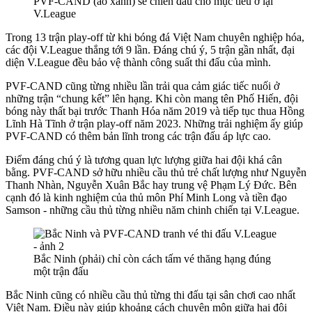
PVF-CAND (áo xanh) sẽ chiến đấu cho mục tiêu ở lại
V.League
Trong 13 trận play-off từ khi bóng đá Việt Nam chuyên nghiệp hóa,
các đội V.League thắng tới 9 lần. Đáng chú ý, 5 trận gần nhất, đại
diện V.League đều bảo vệ thành công suất thi đấu của mình.
PVF-CAND cũng từng nhiều lần trải qua cảm giác tiếc nuối ở
những trận “chung kết” lên hạng. Khi còn mang tên Phố Hiến, đội
bóng này thất bại trước Thanh Hóa năm 2019 và tiếp tục thua Hồng
Lĩnh Hà Tĩnh ở trận play-off năm 2023. Những trải nghiệm ấy giúp
PVF-CAND có thêm bản lĩnh trong các trận đấu áp lực cao.
Điểm đáng chú ý là tương quan lực lượng giữa hai đội khá cân
bằng. PVF-CAND sở hữu nhiều cầu thủ trẻ chất lượng như Nguyễn
Thanh Nhàn, Nguyễn Xuân Bắc hay trung vệ Phạm Lý Đức. Bên
cạnh đó là kinh nghiệm của thủ môn Phí Minh Long và tiền đạo
Samson - những cầu thủ từng nhiều năm chinh chiến tại V.League.
Bắc Ninh (phải) chỉ còn cách tấm vé thăng hạng đúng
một trận đấu
Bắc Ninh cũng có nhiều cầu thủ từng thi đấu tại sân chơi cao nhất
Việt Nam. Điều này giúp khoảng cách chuyên môn giữa hai đội