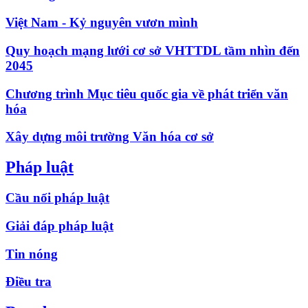
Việt Nam - Kỷ nguyên vươn mình
Quy hoạch mạng lưới cơ sở VHTTDL tầm nhìn đến
2045
Chương trình Mục tiêu quốc gia về phát triển văn
hóa
Xây dựng môi trường Văn hóa cơ sở
Pháp luật
Cầu nối pháp luật
Giải đáp pháp luật
Tin nóng
Điều tra