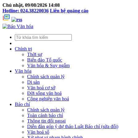
Chủ nhật, 09/08/2026 14:08
Hotline: 024.38220036
Liên hệ quảng cáo
Chính trị
Thời sự
Biển đảo Tổ quốc
Văn hóa & Suy ngẫm
Văn hóa
Chính sách quản lý
Di sản
Văn hoá cơ sở
Đời sống văn hoá
Công nghiệp văn hoá
Báo chí
Chính sách quản lý
Toàn cảnh báo chí
Thông tin đối ngoại
Diễn đàn góp ý dự thảo Luật Báo chí (sửa đổi)
Văn hoá số
Xử phạt vi phạm hành chính