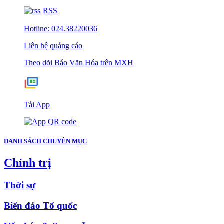
RSS
Hotline: 024.38220036
Liên hệ quảng cáo
Theo dõi Báo Văn Hóa trên MXH
Tải App
DANH SÁCH CHUYÊN MỤC
Chính trị
Thời sự
Biển đảo Tổ quốc