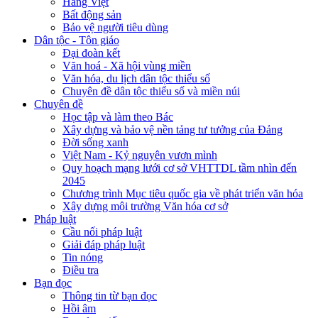
Hàng Việt
Bất động sản
Bảo vệ người tiêu dùng
Dân tộc - Tôn giáo
Đại đoàn kết
Văn hoá - Xã hội vùng miền
Văn hóa, du lịch dân tộc thiểu số
Chuyên đề dân tộc thiểu số và miền núi
Chuyên đề
Học tập và làm theo Bác
Xây dựng và bảo vệ nền tảng tư tưởng của Đảng
Đời sống xanh
Việt Nam - Kỷ nguyên vươn mình
Quy hoạch mạng lưới cơ sở VHTTDL tầm nhìn đến
2045
Chương trình Mục tiêu quốc gia về phát triển văn hóa
Xây dựng môi trường Văn hóa cơ sở
Pháp luật
Cầu nối pháp luật
Giải đáp pháp luật
Tin nóng
Điều tra
Bạn đọc
Thông tin từ bạn đọc
Hồi âm