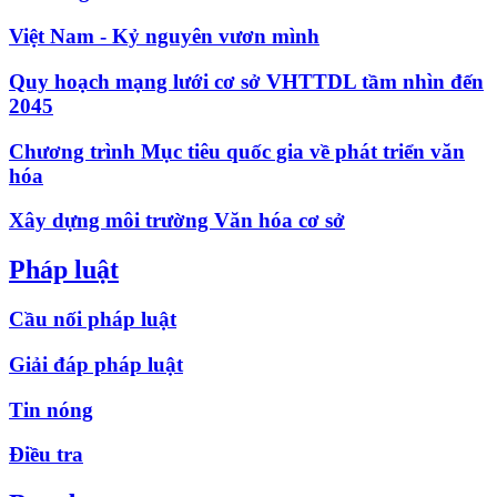
Việt Nam - Kỷ nguyên vươn mình
Quy hoạch mạng lưới cơ sở VHTTDL tầm nhìn đến
2045
Chương trình Mục tiêu quốc gia về phát triển văn
hóa
Xây dựng môi trường Văn hóa cơ sở
Pháp luật
Cầu nối pháp luật
Giải đáp pháp luật
Tin nóng
Điều tra