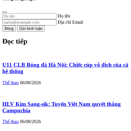
Họ tên
Địa chỉ Email
Đóng
Gửi bình luận
Đọc tiếp
U11 CLB Bóng đá Hà Nội: Chiếc cúp vô địch của cả
hệ thống
Thể thao
06/08/2026
HLV Kim Sang-sik: Tuyển Việt Nam quyết thắng
Campuchia
Thể thao
06/08/2026