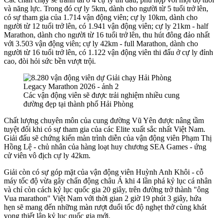
và năng lực. Trong đó cự ly 5km, dành cho người từ 5 tuổi trở lên,
có sự tham gia của 1.714 vận động viên; cự ly 10km, dành cho
người từ 12 tuổi trở lên, có 1.941 vận động viên; cự ly 21km - half
Marathon, dành cho người từ 16 tuổi trở lên, thu hút đông đảo nhất
với 3.503 vận động viên; cự ly 42km - full Marathon, dành cho
người từ 16 tuổi trở lên, có 1.122 vận động viên thi đấu ở cự ly đỉnh
cao, đòi hỏi sức bền vượt trội.
Các vận động viên sẽ được trải nghiệm nhiều cung
đường đẹp tại thành phố Hải Phòng
Chất lượng chuyên môn của cung đường Vũ Yên được nâng tầm
tuyệt đối khi có sự tham gia của các Elite xuất sắc nhất Việt Nam.
Giải đấu sẽ chứng kiến màn trình diễn của vận động viên Phạm Thị
Hồng Lệ - chủ nhân của hàng loạt huy chương SEA Games - ứng
cử viên vô địch cự ly 42km.
Giải còn có sự góp mặt của vận động viên Huỳnh Anh Khôi - cỗ
máy tốc độ vừa gây chấn động châu Á khi 4 lần phá kỷ lục cá nhân
và chỉ còn cách kỷ lục quốc gia 20 giây, trên đường trở thành "ông
Vua marathon" Việt Nam với thời gian 2 giờ 19 phút 3 giây, hứa
hẹn sẽ mang đến những màn rượt đuổi tốc độ nghẹt thở cùng khát
vọng thiết lập kỷ lục quốc gia mới.