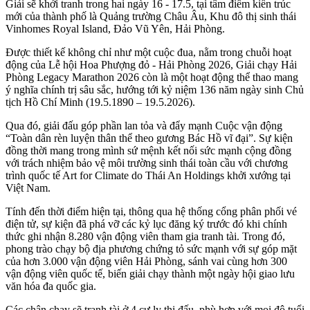
Giải sẽ khởi tranh trong hai ngày 16 - 17.5, tại tâm điểm kiến trúc
mới của thành phố là Quảng trường Châu Âu, Khu đô thị sinh thái
Vinhomes Royal Island, Đảo Vũ Yên, Hải Phòng.
Được thiết kế không chỉ như một cuộc đua, nằm trong chuỗi hoạt
động của Lễ hội Hoa Phượng đỏ - Hải Phòng 2026, Giải chạy Hải
Phòng Legacy Marathon 2026 còn là một hoạt động thể thao mang
ý nghĩa chính trị sâu sắc, hướng tới kỷ niệm 136 năm ngày sinh Chủ
tịch Hồ Chí Minh (19.5.1890 – 19.5.2026).
Qua đó, giải đấu góp phần lan tỏa và đẩy mạnh Cuộc vận động
“Toàn dân rèn luyện thân thể theo gương Bác Hồ vĩ đại”. Sự kiện
đồng thời mang trong mình sứ mệnh kết nối sức mạnh cộng đồng
với trách nhiệm bảo vệ môi trường sinh thái toàn cầu với chương
trình quốc tế Art for Climate do Thái An Holdings khởi xướng tại
Việt Nam.
Tính đến thời điểm hiện tại, thông qua hệ thống cổng phân phối vé
điện tử, sự kiện đã phá vỡ các kỷ lục đăng ký trước đó khi chính
thức ghi nhận 8.280 vận động viên tham gia tranh tài. Trong đó,
phong trào chạy bộ địa phương chứng tỏ sức mạnh với sự góp mặt
của hơn 3.000 vận động viên Hải Phòng, sánh vai cùng hơn 300
vận động viên quốc tế, biến giải chạy thành một ngày hội giao lưu
văn hóa đa quốc gia.
Các chân chạy sẽ tranh tài ở 4 cự ly thi đấu, phù hợp với mọi độ tuổi