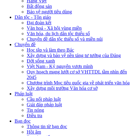
Hàng Việt
Bất động sản
Bảo vệ người tiêu dùng
Dân tộc - Tôn giáo
Đại đoàn kết
Văn hoá - Xã hội vùng miền
Văn hóa, du lịch dân tộc thiểu số
Chuyên đề dân tộc thiểu số và miền núi
Chuyên đề
Học tập và làm theo Bác
Xây dựng và bảo vệ nền tảng tư tưởng của Đảng
Đời sống xanh
Việt Nam - Kỷ nguyên vươn mình
Quy hoạch mạng lưới cơ sở VHTTDL tầm nhìn đến
2045
Chương trình Mục tiêu quốc gia về phát triển văn hóa
Xây dựng môi trường Văn hóa cơ sở
Pháp luật
Cầu nối pháp luật
Giải đáp pháp luật
Tin nóng
Điều tra
Bạn đọc
Thông tin từ bạn đọc
Hồi âm