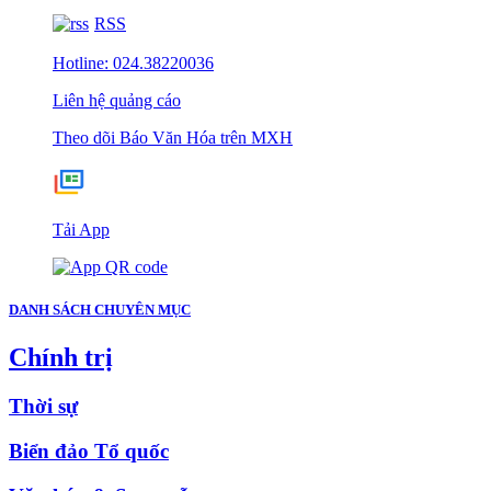
RSS
Hotline: 024.38220036
Liên hệ quảng cáo
Theo dõi Báo Văn Hóa trên MXH
Tải App
DANH SÁCH CHUYÊN MỤC
Chính trị
Thời sự
Biển đảo Tổ quốc