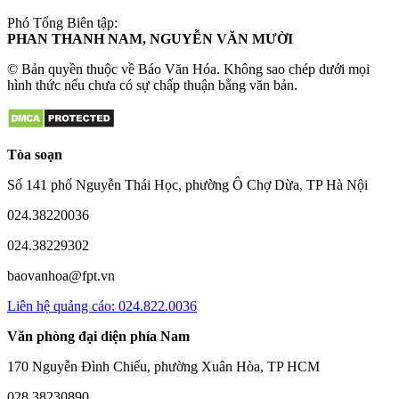
Phó Tổng Biên tập:
PHAN THANH NAM, NGUYỄN VĂN MƯỜI
© Bản quyền thuộc về Báo Văn Hóa. Không sao chép dưới mọi
hình thức nếu chưa có sự chấp thuận bằng văn bản.
Tòa soạn
Số 141 phố Nguyễn Thái Học, phường Ô Chợ Dừa, TP Hà Nội
024.38220036
024.38229302
baovanhoa@fpt.vn
Liên hệ quảng cáo: 024.822.0036
Văn phòng đại diện phía Nam
170 Nguyễn Đình Chiểu, phường Xuân Hòa, TP HCM
028.38230890