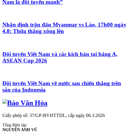
Nam là đội tuyển mạnh”
Nhận định trận đấu Myanmar vs Lào, 17h00 ngày
4.8: Thừa thắng xông lên
Đội tuyển Việt Nam và các kịch bản tại bảng A,
ASEAN Cup 2026
Đội tuyển Việt Nam về nước sau chiến thắng trên
sân của Indonesia
Giấy phép số: 37/GP-BVHTTDL, cấp ngày 06.3.2026
Tổng Biên tập:
NGUYỄN ANH VŨ