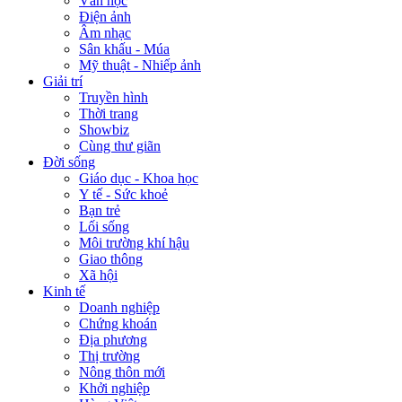
Văn học
Điện ảnh
Âm nhạc
Sân khấu - Múa
Mỹ thuật - Nhiếp ảnh
Giải trí
Truyền hình
Thời trang
Showbiz
Cùng thư giãn
Đời sống
Giáo dục - Khoa học
Y tế - Sức khoẻ
Bạn trẻ
Lối sống
Môi trường khí hậu
Giao thông
Xã hội
Kinh tế
Doanh nghiệp
Chứng khoán
Địa phương
Thị trường
Nông thôn mới
Khởi nghiệp