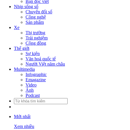
Bạn đọc viết
Nhịp sống số
Chuyển đổi số
Công nghệ
Sản phẩm
Xe
Thị trường
Trải nghiệm
Cộng đồng
Thế giới
Sự kiện
Văn hoá quốc tế
Người Việt năm châu
Multimedia
Infographic
Emagazine
Video
Ảnh
Podcast
Mới nhất
Xem nhiều