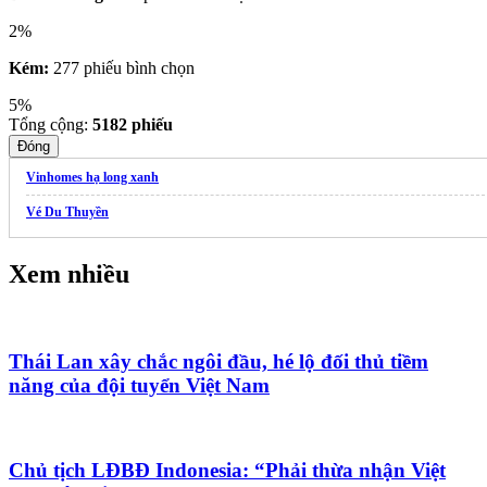
2%
Kém:
277 phiếu bình chọn
5%
Tổng cộng:
5182
phiếu
Đóng
Vinhomes hạ long xanh
Vé Du Thuyền
Xem nhiều
Thái Lan xây chắc ngôi đầu, hé lộ đối thủ tiềm
năng của đội tuyển Việt Nam
Chủ tịch LĐBĐ Indonesia: “Phải thừa nhận Việt