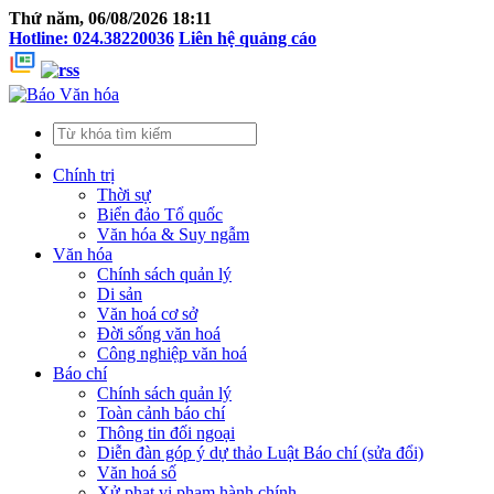
Thứ năm, 06/08/2026 18:11
Hotline: 024.38220036
Liên hệ quảng cáo
Chính trị
Thời sự
Biển đảo Tổ quốc
Văn hóa & Suy ngẫm
Văn hóa
Chính sách quản lý
Di sản
Văn hoá cơ sở
Đời sống văn hoá
Công nghiệp văn hoá
Báo chí
Chính sách quản lý
Toàn cảnh báo chí
Thông tin đối ngoại
Diễn đàn góp ý dự thảo Luật Báo chí (sửa đổi)
Văn hoá số
Xử phạt vi phạm hành chính