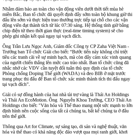
Nhằm đảm bảo an toàn cho vận động viên dưới thời tiết mùa hè
miền Bắc, Ban tổ chức đã quyết định đẩy sớm toàn bộ khung giờ thi
đấu lên sớm và thực hiện trao thưởng trực tiếp tại chỗ cho các vận
động viên đạt thành tích từ lúc 07:30 sáng. Hệ thống tính giờ bằng
chip điện tử theo thời gian thực (real-time timing system) sẽ cho
phép ghi nhận kết quả ngay tại vạch đích.
Ông Trần Lưu Ngọc Anh, Giám đốc Công ty CP Zaha Việt Nam -
Trưởng ban Tổ chức Giải cho biết: “Bước tiến này không chỉ triệt
tiêu các tranh cãi về sự minh bạch, mà còn đẩy cảm xúc vinh quang
của người chiến thắng lên mức cao trào nhất. Ban tổ chức cũng đã
nhắc nhở các VĐV cần tuyệt đối tuân thủ quy định của tổ chức
Phòng chống Doping Thế giới (WADA) và đeo BIB ở mặt trước
trang phục thi đấu để Ban tổ chức xác minh thành tích thi đấu ngay
tại vạch đích”.
Giải có sự đồng hành của hai nhà tài trợ vàng là Thái An Holdings
và Thái An EcoMotion. Ông Nguyễn Khoa Trường, CEO Thái An
Holdings cho biết: "Văn hóa và Thể thao mang một sức mạnh to lớn
định hình nên cuộc sống của tất cả chúng ta, bất kể chúng ta ở đâu
trên thế giới.
Thông qua Art for Climate, sự sáng tạo, di sản và nghệ thuật, văn
hóa và thể thao có khả năng độc đáo vượt qua mọi ranh giới, khơi