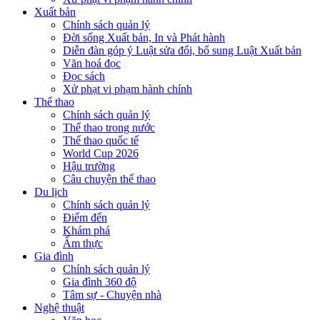
Xuất bản
Chính sách quản lý
Đời sống Xuất bản, In và Phát hành
Diễn đàn góp ý Luật sửa đổi, bổ sung Luật Xuất bản
Văn hoá đọc
Đọc sách
Xử phạt vi phạm hành chính
Thể thao
Chính sách quản lý
Thể thao trong nước
Thể thao quốc tế
World Cup 2026
Hậu trường
Câu chuyện thể thao
Du lịch
Chính sách quản lý
Điểm đến
Khám phá
Ẩm thực
Gia đình
Chính sách quản lý
Gia đình 360 độ
Tâm sự - Chuyện nhà
Nghệ thuật