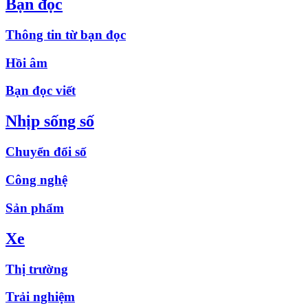
Bạn đọc
Thông tin từ bạn đọc
Hồi âm
Bạn đọc viết
Nhịp sống số
Chuyển đổi số
Công nghệ
Sản phẩm
Xe
Thị trường
Trải nghiệm