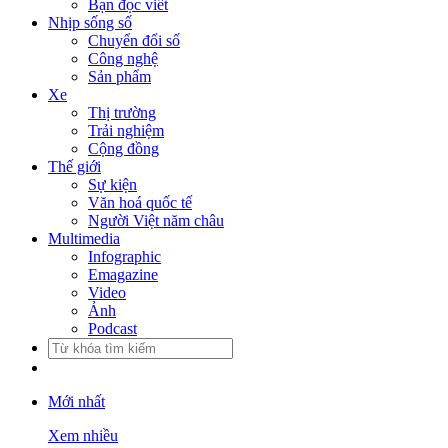
Bạn đọc viết
Nhịp sống số
Chuyển đổi số
Công nghệ
Sản phẩm
Xe
Thị trường
Trải nghiệm
Cộng đồng
Thế giới
Sự kiện
Văn hoá quốc tế
Người Việt năm châu
Multimedia
Infographic
Emagazine
Video
Ảnh
Podcast
Mới nhất
Xem nhiều