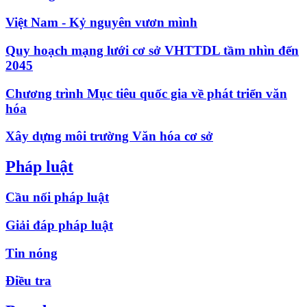
Việt Nam - Kỷ nguyên vươn mình
Quy hoạch mạng lưới cơ sở VHTTDL tầm nhìn đến
2045
Chương trình Mục tiêu quốc gia về phát triển văn
hóa
Xây dựng môi trường Văn hóa cơ sở
Pháp luật
Cầu nối pháp luật
Giải đáp pháp luật
Tin nóng
Điều tra