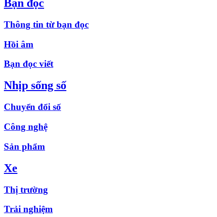
Bạn đọc
Thông tin từ bạn đọc
Hồi âm
Bạn đọc viết
Nhịp sống số
Chuyển đổi số
Công nghệ
Sản phẩm
Xe
Thị trường
Trải nghiệm