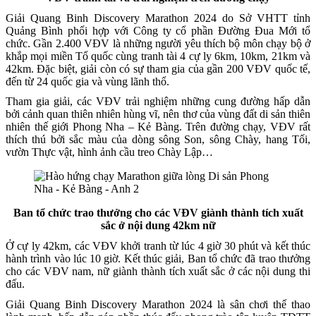
Giải Quang Binh Discovery Marathon 2024 do Sở VHTT tỉnh
Quảng Bình phối hợp với Công ty cổ phần Đường Đua Mới tổ
chức. Gần 2.400 VĐV là những người yêu thích bộ môn chạy bộ ở
khắp mọi miền Tổ quốc cùng tranh tài 4 cự ly 6km, 10km, 21km và
42km. Đặc biệt, giải còn có sự tham gia của gần 200 VĐV quốc tế,
đến từ 24 quốc gia và vùng lãnh thổ.
Tham gia giải, các VĐV trải nghiệm những cung đường hấp dẫn
bởi cảnh quan thiên nhiên hùng vĩ, nên thơ của vùng đất di sản thiên
nhiên thế giới Phong Nha – Kẻ Bàng. Trên đường chạy, VĐV rất
thích thú bởi sắc màu của dòng sông Son, sông Chày, hang Tối,
vườn Thực vật, hình ảnh cầu treo Chày Lập…
Ban tổ chức trao thưởng cho các VĐV giành thành tích xuất
sắc ở nội dung 42km nữ
Ở cự ly 42km, các VĐV khởi tranh từ lúc 4 giờ 30 phút và kết thúc
hành trình vào lúc 10 giờ. Kết thúc giải, Ban tổ chức đã trao thưởng
cho các VĐV nam, nữ giành thành tích xuất sắc ở các nội dung thi
đấu.
Giải Quang Binh Discovery Marathon 2024 là sân chơi thể thao