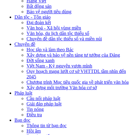
Hàng Việt
Bất động sản
Bảo vệ người tiêu dùng
Dân tộc - Tôn giáo
Đại đoàn kết
Văn hoá - Xã hội vùng miền
Văn hóa, du lịch dân tộc thiểu số
Chuyên đề dân tộc thiểu số và miền núi
Chuyên đề
Học tập và làm theo Bác
Xây dựng và bảo vệ nền tảng tư tưởng của Đảng
Đời sống xanh
Việt Nam - Kỷ nguyên vươn mình
Quy hoạch mạng lưới cơ sở VHTTDL tầm nhìn đến
2045
Chương trình Mục tiêu quốc gia về phát triển văn hóa
Xây dựng môi trường Văn hóa cơ sở
Pháp luật
Cầu nối pháp luật
Giải đáp pháp luật
Tin nóng
Điều tra
Bạn đọc
Thông tin từ bạn đọc
Hồi âm