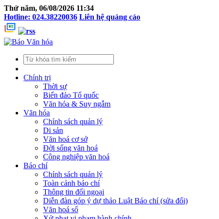
Thứ năm, 06/08/2026 11:34
Hotline: 024.38220036
Liên hệ quảng cáo
Chính trị
Thời sự
Biển đảo Tổ quốc
Văn hóa & Suy ngẫm
Văn hóa
Chính sách quản lý
Di sản
Văn hoá cơ sở
Đời sống văn hoá
Công nghiệp văn hoá
Báo chí
Chính sách quản lý
Toàn cảnh báo chí
Thông tin đối ngoại
Diễn đàn góp ý dự thảo Luật Báo chí (sửa đổi)
Văn hoá số
Xử phạt vi phạm hành chính