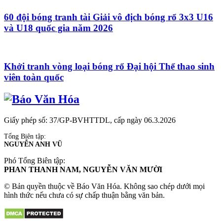
60 đội bóng tranh tài Giải vô địch bóng rổ 3x3 U16
và U18 quốc gia năm 2026
Khởi tranh vòng loại bóng rổ Đại hội Thể thao sinh
viên toàn quốc
Giấy phép số: 37/GP-BVHTTDL, cấp ngày 06.3.2026
Tổng Biên tập:
NGUYỄN ANH VŨ
Phó Tổng Biên tập:
PHAN THANH NAM, NGUYỄN VĂN MƯỜI
© Bản quyền thuộc về Báo Văn Hóa. Không sao chép dưới mọi
hình thức nếu chưa có sự chấp thuận bằng văn bản.