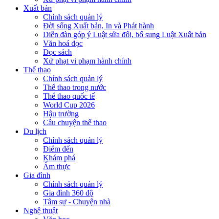
Xuất bản
Chính sách quản lý
Đời sống Xuất bản, In và Phát hành
Diễn đàn góp ý Luật sửa đổi, bổ sung Luật Xuất bản
Văn hoá đọc
Đọc sách
Xử phạt vi phạm hành chính
Thể thao
Chính sách quản lý
Thể thao trong nước
Thể thao quốc tế
World Cup 2026
Hậu trường
Câu chuyện thể thao
Du lịch
Chính sách quản lý
Điểm đến
Khám phá
Ẩm thực
Gia đình
Chính sách quản lý
Gia đình 360 độ
Tâm sự - Chuyện nhà
Nghệ thuật