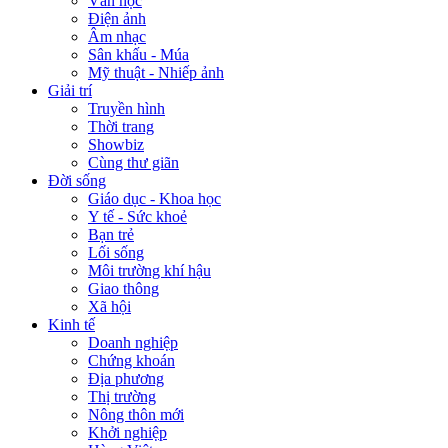
Văn học
Điện ảnh
Âm nhạc
Sân khấu - Múa
Mỹ thuật - Nhiếp ảnh
Giải trí
Truyền hình
Thời trang
Showbiz
Cùng thư giãn
Đời sống
Giáo dục - Khoa học
Y tế - Sức khoẻ
Bạn trẻ
Lối sống
Môi trường khí hậu
Giao thông
Xã hội
Kinh tế
Doanh nghiệp
Chứng khoán
Địa phương
Thị trường
Nông thôn mới
Khởi nghiệp