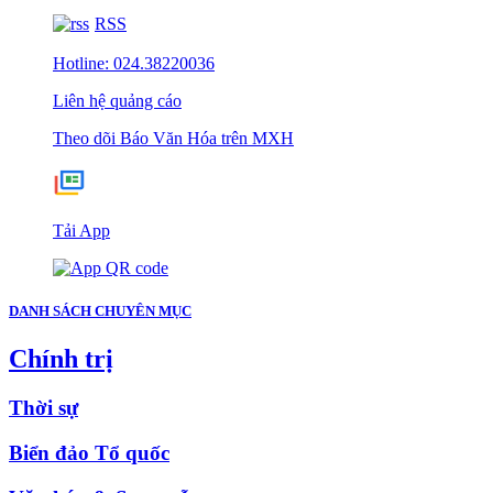
RSS
Hotline: 024.38220036
Liên hệ quảng cáo
Theo dõi Báo Văn Hóa trên MXH
Tải App
DANH SÁCH CHUYÊN MỤC
Chính trị
Thời sự
Biển đảo Tổ quốc