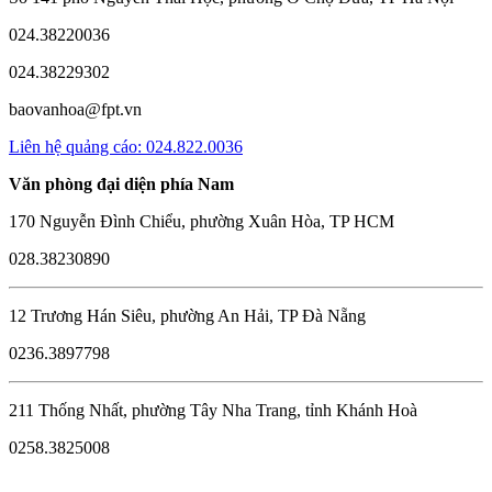
024.38220036
024.38229302
baovanhoa@fpt.vn
Liên hệ quảng cáo: 024.822.0036
Văn phòng đại diện phía Nam
170 Nguyễn Đình Chiểu, phường Xuân Hòa, TP HCM
028.38230890
12 Trương Hán Siêu, phường An Hải, TP Đà Nẵng
0236.3897798
211 Thống Nhất, phường Tây Nha Trang, tỉnh Khánh Hoà
0258.3825008