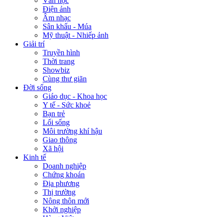
Văn học
Điện ảnh
Âm nhạc
Sân khấu - Múa
Mỹ thuật - Nhiếp ảnh
Giải trí
Truyền hình
Thời trang
Showbiz
Cùng thư giãn
Đời sống
Giáo dục - Khoa học
Y tế - Sức khoẻ
Bạn trẻ
Lối sống
Môi trường khí hậu
Giao thông
Xã hội
Kinh tế
Doanh nghiệp
Chứng khoán
Địa phương
Thị trường
Nông thôn mới
Khởi nghiệp