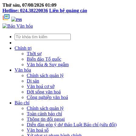
Thứ sáu, 07/08/2026 01:09
Hotline: 024.38220036
Liên hệ quảng cáo
Chính trị
Thời sự
Biển đảo Tổ quốc
Văn hóa & Suy ngẫm
Văn hóa
Chính sách quản lý
Di sản
Văn hoá cơ sở
Đời sống văn hoá
Công nghiệp văn hoá
Báo chí
Chính sách quản lý
Toàn cảnh báo chí
Thông tin đối ngoại
Diễn đàn góp ý dự thảo Luật Báo chí (sửa đổi)
Văn hoá số
Xử phạt vi phạm hành chính