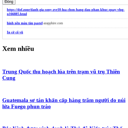
Đóng
https://dof.zone/danh-gia-sony-zve10-lua-chon-hang-dau-phan-khuc-quay-vlog-
n166885.html
hình nền màu tím pastel
azapphire.com
In cờ cổ vũ
Xem nhiều
Trung Quốc thu hoạch lúa trên trạm vũ trụ Thiên
Cung
Guatemala sơ tán khẩn cấp hàng trăm người do núi
lửa Fuego phun trào