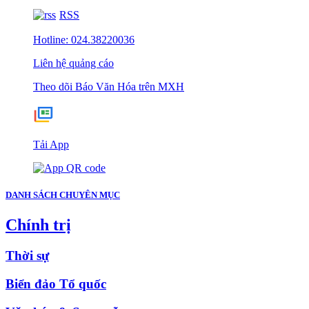
RSS
Hotline: 024.38220036
Liên hệ quảng cáo
Theo dõi Báo Văn Hóa trên MXH
Tải App
DANH SÁCH CHUYÊN MỤC
Chính trị
Thời sự
Biển đảo Tổ quốc