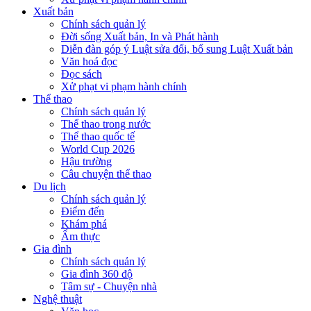
Xuất bản
Chính sách quản lý
Đời sống Xuất bản, In và Phát hành
Diễn đàn góp ý Luật sửa đổi, bổ sung Luật Xuất bản
Văn hoá đọc
Đọc sách
Xử phạt vi phạm hành chính
Thể thao
Chính sách quản lý
Thể thao trong nước
Thể thao quốc tế
World Cup 2026
Hậu trường
Câu chuyện thể thao
Du lịch
Chính sách quản lý
Điểm đến
Khám phá
Ẩm thực
Gia đình
Chính sách quản lý
Gia đình 360 độ
Tâm sự - Chuyện nhà
Nghệ thuật