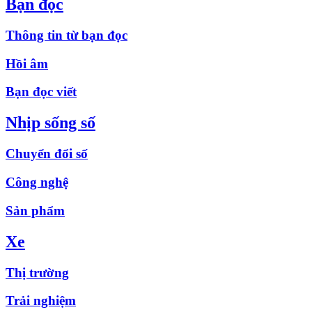
Bạn đọc
Thông tin từ bạn đọc
Hồi âm
Bạn đọc viết
Nhịp sống số
Chuyển đổi số
Công nghệ
Sản phẩm
Xe
Thị trường
Trải nghiệm