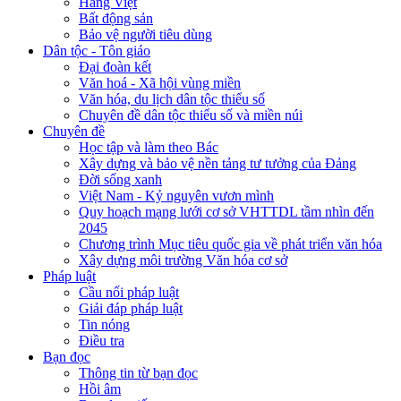
Hàng Việt
Bất động sản
Bảo vệ người tiêu dùng
Dân tộc - Tôn giáo
Đại đoàn kết
Văn hoá - Xã hội vùng miền
Văn hóa, du lịch dân tộc thiểu số
Chuyên đề dân tộc thiểu số và miền núi
Chuyên đề
Học tập và làm theo Bác
Xây dựng và bảo vệ nền tảng tư tưởng của Đảng
Đời sống xanh
Việt Nam - Kỷ nguyên vươn mình
Quy hoạch mạng lưới cơ sở VHTTDL tầm nhìn đến
2045
Chương trình Mục tiêu quốc gia về phát triển văn hóa
Xây dựng môi trường Văn hóa cơ sở
Pháp luật
Cầu nối pháp luật
Giải đáp pháp luật
Tin nóng
Điều tra
Bạn đọc
Thông tin từ bạn đọc
Hồi âm