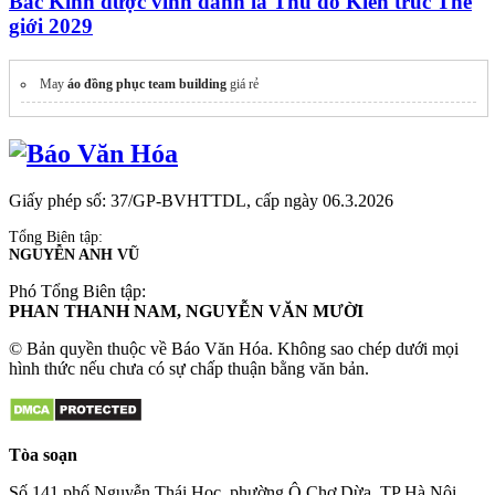
Bắc Kinh được vinh danh là Thủ đô Kiến trúc Thế
giới 2029
May
áo đồng phục team building
giá rẻ
Giấy phép số: 37/GP-BVHTTDL, cấp ngày 06.3.2026
Tổng Biên tập:
NGUYỄN ANH VŨ
Phó Tổng Biên tập:
PHAN THANH NAM, NGUYỄN VĂN MƯỜI
© Bản quyền thuộc về Báo Văn Hóa. Không sao chép dưới mọi
hình thức nếu chưa có sự chấp thuận bằng văn bản.
Tòa soạn
Số 141 phố Nguyễn Thái Học, phường Ô Chợ Dừa, TP Hà Nội