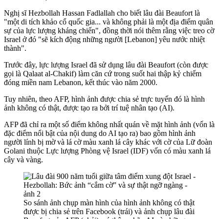
Nghị sĩ Hezbollah Hassan Fadlallah cho biết lâu đài Beaufort là
"một di tích khảo cổ quốc gia... và không phải là một địa điểm quân
sự của lực lượng kháng chiến", đồng thời nói thêm rằng việc treo cờ
Israel ở đó "sẽ kích động những người [Lebanon] yêu nước nhiệt
thành".
Trước đây, lực lượng Israel đã sử dụng lâu đài Beaufort (còn được
gọi là Qalaat al-Chakif) làm căn cứ trong suốt hai thập kỷ chiếm
đóng miền nam Lebanon, kết thúc vào năm 2000.
Tuy nhiên, theo AFP, hình ảnh được chia sẻ trực tuyến đó là hình
ảnh không có thật, được tạo ra bởi trí tuệ nhân tạo (AI).
AFP đã chỉ ra một số điểm không nhất quán về mặt hình ảnh (vốn là
đặc điểm nổi bật của nội dung do AI tạo ra) bao gồm hình ảnh
người lính bị mờ và lá cờ màu xanh lá cây khác với cờ của Lữ đoàn
Golani thuộc Lực lượng Phòng vệ Israel (IDF) vốn có màu xanh lá
cây và vàng.
So sánh ảnh chụp màn hình của hình ảnh không có thật
được bị chia sẻ trên Facebook (trái) và ảnh chụp lâu đài