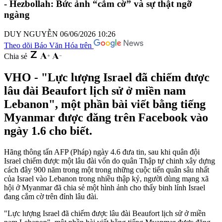
- Hezbollah: Bức ảnh “cắm cờ” và sự thật ngỡ
ngàng
DUY NGUYỄN
06/06/2026 10:26
Theo dõi Báo Văn Hóa trên
Chia sẻ
VHO - "Lực lượng Israel đã chiếm được
lâu đài Beaufort lịch sử ở miền nam
Lebanon", một phần bài viết bằng tiếng
Myanmar được đăng trên Facebook vào
ngày 1.6 cho biết.
Hãng thông tấn AFP (Pháp) ngày 4.6 đưa tin, sau khi quân đội
Israel chiếm được một lâu đài vốn do quân Thập tự chinh xây dựng
cách đây 900 năm trong một trong những cuộc tiến quân sâu nhất
của Israel vào Lebanon trong nhiều thập kỷ, người dùng mạng xã
hội ở Myanmar đã chia sẻ một hình ảnh cho thấy binh lính Israel
đang cắm cờ trên đỉnh lâu đài.
"Lực lượng Israel đã chiếm được lâu đài Beaufort lịch sử ở miền