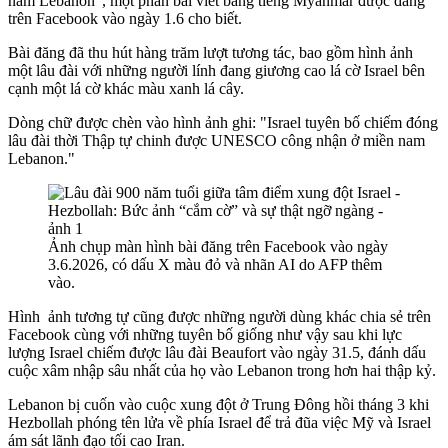
nam Lebanon", một phần bài viết bằng tiếng Myanmar được đăng
trên Facebook vào ngày 1.6 cho biết.
Bài đăng đã thu hút hàng trăm lượt tương tác, bao gồm hình ảnh
một lâu đài với những người lính đang giương cao lá cờ Israel bên
cạnh một lá cờ khác màu xanh lá cây.
Dòng chữ được chèn vào hình ảnh ghi: "Israel tuyên bố chiếm đóng
lâu đài thời Thập tự chinh được UNESCO công nhận ở miền nam
Lebanon."
Ảnh chụp màn hình bài đăng trên Facebook vào ngày
3.6.2026, có dấu X màu đỏ và nhãn AI do AFP thêm
vào.
Hình ảnh tương tự cũng được những người dùng khác chia sẻ trên
Facebook cùng với những tuyên bố giống như vậy sau khi lực
lượng Israel chiếm được lâu đài Beaufort vào ngày 31.5, đánh dấu
cuộc xâm nhập sâu nhất của họ vào Lebanon trong hơn hai thập kỷ.
Lebanon bị cuốn vào cuộc xung đột ở Trung Đông hồi tháng 3 khi
Hezbollah phóng tên lửa về phía Israel để trả đũa việc Mỹ và Israel
ám sát lãnh đạo tối cao Iran.