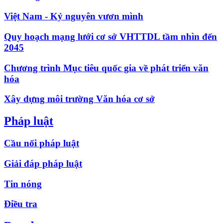
Việt Nam - Kỷ nguyên vươn mình
Quy hoạch mạng lưới cơ sở VHTTDL tầm nhìn đến
2045
Chương trình Mục tiêu quốc gia về phát triển văn
hóa
Xây dựng môi trường Văn hóa cơ sở
Pháp luật
Cầu nối pháp luật
Giải đáp pháp luật
Tin nóng
Điều tra