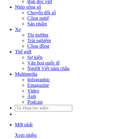
Bạn đọc viết
Nhịp sống số
Chuyển đổi số
Công nghệ
Sản phẩm
Xe
Thị trường
Trải nghiệm
Cộng đồng
Thế giới
Sự kiện
Văn hoá quốc tế
Người Việt năm châu
Multimedia
Infographic
Emagazine
Video
Ảnh
Podcast
Mới nhất
Xem nhiều