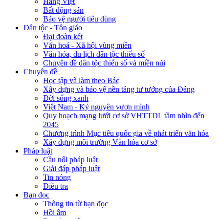
Hàng Việt
Bất động sản
Bảo vệ người tiêu dùng
Dân tộc - Tôn giáo
Đại đoàn kết
Văn hoá - Xã hội vùng miền
Văn hóa, du lịch dân tộc thiểu số
Chuyên đề dân tộc thiểu số và miền núi
Chuyên đề
Học tập và làm theo Bác
Xây dựng và bảo vệ nền tảng tư tưởng của Đảng
Đời sống xanh
Việt Nam - Kỷ nguyên vươn mình
Quy hoạch mạng lưới cơ sở VHTTDL tầm nhìn đến
2045
Chương trình Mục tiêu quốc gia về phát triển văn hóa
Xây dựng môi trường Văn hóa cơ sở
Pháp luật
Cầu nối pháp luật
Giải đáp pháp luật
Tin nóng
Điều tra
Bạn đọc
Thông tin từ bạn đọc
Hồi âm