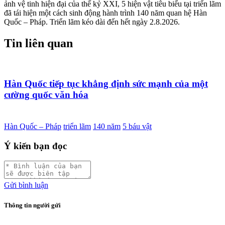
ảnh vệ tinh hiện đại của thế kỷ XXI, 5 hiện vật tiêu biểu tại triển lãm
đã tái hiện một cách sinh động hành trình 140 năm quan hệ Hàn
Quốc – Pháp. Triển lãm kéo dài đến hết ngày 2.8.2026.
Tin liên quan
Hàn Quốc tiếp tục khẳng định sức mạnh của một
cường quốc văn hóa
Hàn Quốc – Pháp
triển lãm
140 năm
5 báu vật
Ý kiến bạn đọc
Gửi bình luận
Thông tin người gửi