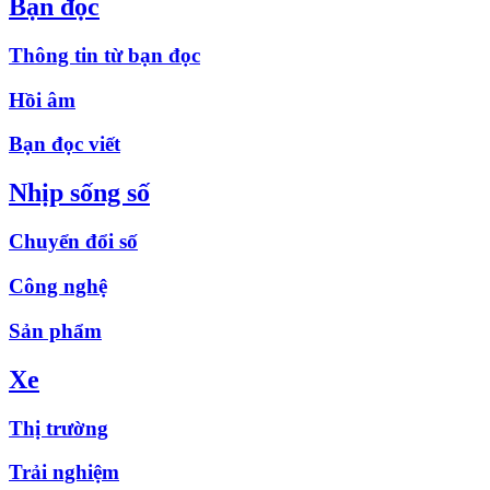
Bạn đọc
Thông tin từ bạn đọc
Hồi âm
Bạn đọc viết
Nhịp sống số
Chuyển đổi số
Công nghệ
Sản phẩm
Xe
Thị trường
Trải nghiệm