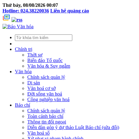
Thứ bảy, 08/08/2026 00:07
Hotline: 024.38220036
Liên hệ quảng cáo
Chính trị
Thời sự
Biển đảo Tổ quốc
Văn hóa & Suy ngẫm
Văn hóa
Chính sách quản lý
Di sản
Văn hoá cơ sở
Đời sống văn hoá
Công nghiệp văn hoá
Báo chí
Chính sách quản lý
Toàn cảnh báo chí
Thông tin đối ngoại
Diễn đàn góp ý dự thảo Luật Báo chí (sửa đổi)
Văn hoá số
Xử phạt vi phạm hành chính