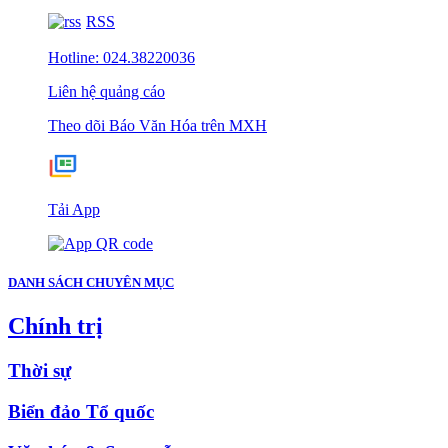
RSS
Hotline: 024.38220036
Liên hệ quảng cáo
Theo dõi Báo Văn Hóa trên MXH
Tải App
DANH SÁCH CHUYÊN MỤC
Chính trị
Thời sự
Biển đảo Tổ quốc