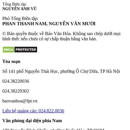
Tổng Biên tập:
NGUYỄN ANH VŨ
Phó Tổng Biên tập:
PHAN THANH NAM, NGUYỄN VĂN MƯỜI
© Bản quyền thuộc về Báo Văn Hóa. Không sao chép dưới mọi
hình thức nếu chưa có sự chấp thuận bằng văn bản.
Tòa soạn
Số 141 phố Nguyễn Thái Học, phường Ô Chợ Dừa, TP Hà Nội
024.38220036
024.38229302
baovanhoa@fpt.vn
Liên hệ quảng cáo: 024.822.0036
Văn phòng đại diện phía Nam