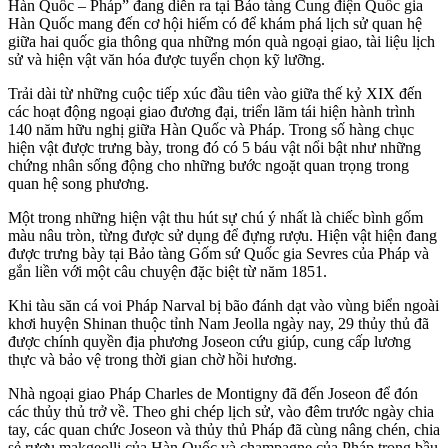
Hàn Quốc – Pháp” đang diễn ra tại Bảo tàng Cung điện Quốc gia
Hàn Quốc mang đến cơ hội hiếm có để khám phá lịch sử quan hệ
giữa hai quốc gia thông qua những món quà ngoại giao, tài liệu lịch
sử và hiện vật văn hóa được tuyển chọn kỹ lưỡng.
Trải dài từ những cuộc tiếp xúc đầu tiên vào giữa thế kỷ XIX đến
các hoạt động ngoại giao đương đại, triển lãm tái hiện hành trình
140 năm hữu nghị giữa Hàn Quốc và Pháp. Trong số hàng chục
hiện vật được trưng bày, trong đó có 5 báu vật nổi bật như những
chứng nhân sống động cho những bước ngoặt quan trọng trong
quan hệ song phương.
Một trong những hiện vật thu hút sự chú ý nhất là chiếc bình gốm
màu nâu tròn, từng được sử dụng để đựng rượu. Hiện vật hiện đang
được trưng bày tại Bảo tàng Gốm sứ Quốc gia Sevres của Pháp và
gắn liền với một câu chuyện đặc biệt từ năm 1851.
Khi tàu săn cá voi Pháp Narval bị bão đánh dạt vào vùng biển ngoài
khơi huyện Shinan thuộc tỉnh Nam Jeolla ngày nay, 29 thủy thủ đã
được chính quyền địa phương Joseon cứu giúp, cung cấp lương
thực và bảo vệ trong thời gian chờ hồi hương.
Nhà ngoại giao Pháp Charles de Montigny đã đến Joseon để đón
các thủy thủ trở về. Theo ghi chép lịch sử, vào đêm trước ngày chia
tay, các quan chức Joseon và thủy thủ Pháp đã cùng nâng chén, chia
sẻ rượu makgeolli của Hàn Quốc và champagne của Pháp trong bầu