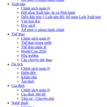
Xuất bản
Chính sách quản lý
Đời sống Xuất bản, In và Phát hành
Diễn đàn góp ý Luật sửa đổi, bổ sung Luật Xuất bản
Văn hoá đọc
Đọc sách
Xử phạt vi phạm hành chính
Thể thao
Chính sách quản lý
Thể thao trong nước
Thể thao quốc tế
World Cup 2026
Hậu trường
Câu chuyện thể thao
Du lịch
Chính sách quản lý
Điểm đến
Khám phá
Ẩm thực
Gia đình
Chính sách quản lý
Gia đình 360 độ
Tâm sự - Chuyện nhà
Nghệ thuật