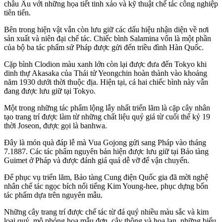
châu Âu với những họa tiết tinh xảo và kỹ thuật chế tác công nghiệp
tiên tiến.
Bên trong hiện vật vẫn còn lưu giữ các dấu hiệu nhận diện về nơi
sản xuất và niên đại chế tác. Chiếc bình Salamina vốn là một phần
của bộ ba tác phẩm sứ Pháp được gửi đến triều đình Hàn Quốc.
Cặp bình Clodion màu xanh lớn còn lại được đưa đến Tokyo khi
dinh thự Akasaka của Thái tử Yeongchin hoàn thành vào khoảng
năm 1930 dưới thời thuộc địa. Hiện tại, cả hai chiếc bình này vẫn
đang được lưu giữ tại Tokyo.
Một trong những tác phẩm lộng lẫy nhất triển lãm là cặp cây nhân
tạo trang trí được làm từ những chất liệu quý giá từ cuối thế kỷ 19
thời Joseon, được gọi là banhwa.
Đây là món quà đáp lễ mà Vua Gojong gửi sang Pháp vào tháng
7.1887. Các tác phẩm nguyên bản hiện được lưu giữ tại Bảo tàng
Guimet ở Pháp và được đánh giá quá dễ vỡ để vận chuyển.
Để phục vụ triển lãm, Bảo tàng Cung điện Quốc gia đã mời nghệ
nhân chế tác ngọc bích nổi tiếng Kim Young-hee, phục dựng bốn
tác phẩm dựa trên nguyên mẫu.
Những cây trang trí được chế tác từ đá quý nhiều màu sắc và kim
loại quý, mô phỏng hoa mẫu đơn, cây thông và hoa lan, những biểu