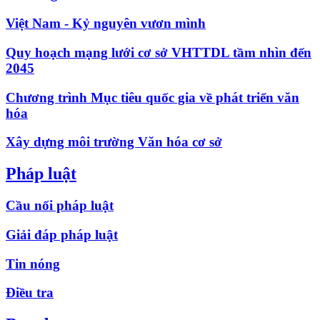
Việt Nam - Kỷ nguyên vươn mình
Quy hoạch mạng lưới cơ sở VHTTDL tầm nhìn đến
2045
Chương trình Mục tiêu quốc gia về phát triển văn
hóa
Xây dựng môi trường Văn hóa cơ sở
Pháp luật
Cầu nối pháp luật
Giải đáp pháp luật
Tin nóng
Điều tra