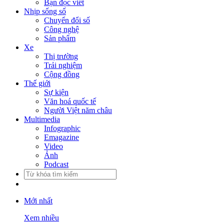
Bạn đọc viết
Nhịp sống số
Chuyển đổi số
Công nghệ
Sản phẩm
Xe
Thị trường
Trải nghiệm
Cộng đồng
Thế giới
Sự kiện
Văn hoá quốc tế
Người Việt năm châu
Multimedia
Infographic
Emagazine
Video
Ảnh
Podcast
Mới nhất
Xem nhiều