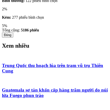
Bình thường:
122 phiếu bình chọn
2%
Kém:
277 phiếu bình chọn
5%
Tổng cộng:
5186
phiếu
Đóng
Xem nhiều
Trung Quốc thu hoạch lúa trên trạm vũ trụ Thiên
Cung
Guatemala sơ tán khẩn cấp hàng trăm người do núi
lửa Fuego phun trào