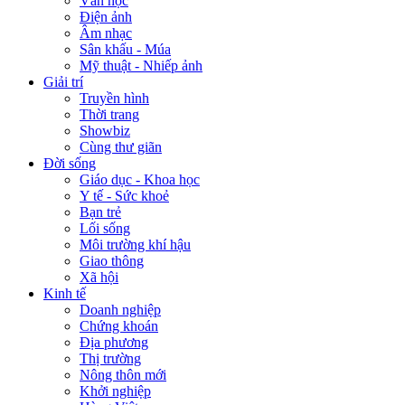
Văn học
Điện ảnh
Âm nhạc
Sân khấu - Múa
Mỹ thuật - Nhiếp ảnh
Giải trí
Truyền hình
Thời trang
Showbiz
Cùng thư giãn
Đời sống
Giáo dục - Khoa học
Y tế - Sức khoẻ
Bạn trẻ
Lối sống
Môi trường khí hậu
Giao thông
Xã hội
Kinh tế
Doanh nghiệp
Chứng khoán
Địa phương
Thị trường
Nông thôn mới
Khởi nghiệp