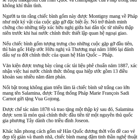
không khí thân tình.
Người ta tin rằng chiếc bình gốm này được Montigny mang về Pháp
như một kỷ vật của cuộc gặp gỡ đặc biệt ấy. Nó trở thành minh
chứng cho những tiếp xúc hữu nghị giữa hai dân tộc từ nhiều thập
niên trước khi hai nước chính thức thiết lập quan hệ ngoại giao.
Nếu chiếc bình gốm tượng trưng cho những cuộc gặp gỡ đầu tiên,
thì bản gốc Hiệp ước Hữu nghị và Thương mại năm 1886 lại đánh
dấu sự ra đời chính thức của quan hệ Hàn Quốc – Pháp.
Văn kiện được trưng bày cùng các tài liệu phê chuẩn năm 1887, xác
nhận việc hai nước chính thức thông qua hiệp ước gồm 13 điều
khoản sau nhiều năm đàm phán.
Nổi bật trong không gian triển lãm là chiếc bình sứ trắng cao lớn
mang tên Salamina, được Tổng thống Pháp Marie François Sadi
Carnot gửi tặng Vua Gojong.
Được chế tác năm 1878 và trao tặng một thập kỷ sau đó, Salamina
được xem là món quà chính thức đầu tiên từ một nguyên thủ quốc
gia phương Tây dành cho triều đình Joseon.
Khác hẳn phong cách gốm sứ Hàn Quốc đương thời vốn đề cao vẻ
đẹp tối giản và thanh nhã, chiếc bình mang đậm tinh thần nghệ thuật