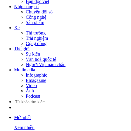
Bạn đọc viết
Nhịp sống số
Chuyển đổi số
Công nghệ
Sản phẩm
Xe
Thị trường
Trải nghiệm
Cộng đồng
Thế giới
Sự kiện
Văn hoá quốc tế
Người Việt năm châu
Multimedia
Infographic
Emagazine
Video
Ảnh
Podcast
Mới nhất
Xem nhiều