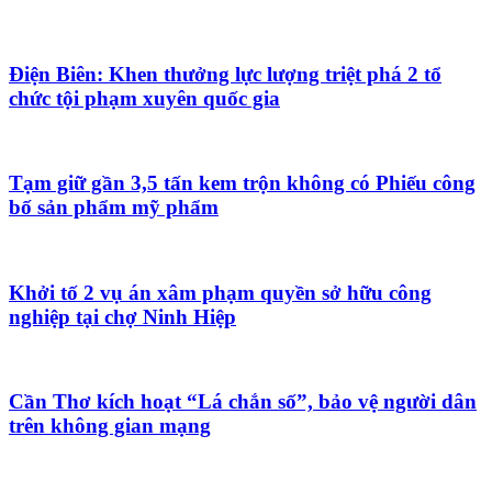
Điện Biên: Khen thưởng lực lượng triệt phá 2 tổ
chức tội phạm xuyên quốc gia
Tạm giữ gần 3,5 tấn kem trộn không có Phiếu công
bố sản phẩm mỹ phẩm
Khởi tố 2 vụ án xâm phạm quyền sở hữu công
nghiệp tại chợ Ninh Hiệp
Cần Thơ kích hoạt “Lá chắn số”, bảo vệ người dân
trên không gian mạng