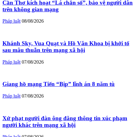
Cần Thơ kích hoạt “Lá chắn số”, bảo vệ người dân
trên không gian mạng
Pháp luật
08/08/2026
Khánh Sky, Vua Quạt và Hồ Văn Khoa bị khởi tố
sau mâu thuẫn trên mạng xã hội
Pháp luật
07/08/2026
Giang hồ mạng Tiến “Bịp” lĩnh án 8 năm tù
Pháp luật
07/08/2026
Xử phạt người đàn ông đăng thông tin xúc phạm
người khác trên mạng xã hội
Pháp luật
07/08/2026