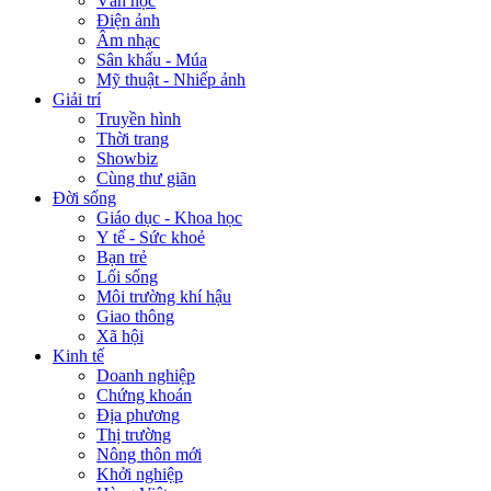
Văn học
Điện ảnh
Âm nhạc
Sân khấu - Múa
Mỹ thuật - Nhiếp ảnh
Giải trí
Truyền hình
Thời trang
Showbiz
Cùng thư giãn
Đời sống
Giáo dục - Khoa học
Y tế - Sức khoẻ
Bạn trẻ
Lối sống
Môi trường khí hậu
Giao thông
Xã hội
Kinh tế
Doanh nghiệp
Chứng khoán
Địa phương
Thị trường
Nông thôn mới
Khởi nghiệp