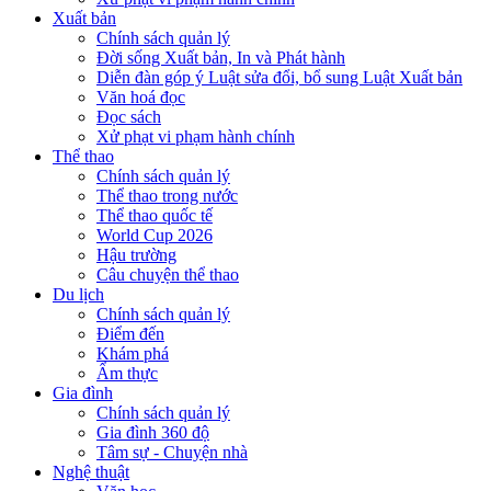
Xuất bản
Chính sách quản lý
Đời sống Xuất bản, In và Phát hành
Diễn đàn góp ý Luật sửa đổi, bổ sung Luật Xuất bản
Văn hoá đọc
Đọc sách
Xử phạt vi phạm hành chính
Thể thao
Chính sách quản lý
Thể thao trong nước
Thể thao quốc tế
World Cup 2026
Hậu trường
Câu chuyện thể thao
Du lịch
Chính sách quản lý
Điểm đến
Khám phá
Ẩm thực
Gia đình
Chính sách quản lý
Gia đình 360 độ
Tâm sự - Chuyện nhà
Nghệ thuật