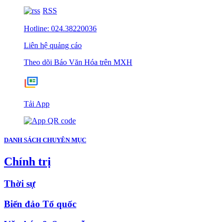
RSS
Hotline: 024.38220036
Liên hệ quảng cáo
Theo dõi Báo Văn Hóa trên MXH
Tải App
DANH SÁCH CHUYÊN MỤC
Chính trị
Thời sự
Biển đảo Tổ quốc