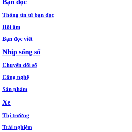
Bạn đọc
Thông tin từ bạn đọc
Hồi âm
Bạn đọc viết
Nhịp sống số
Chuyển đổi số
Công nghệ
Sản phẩm
Xe
Thị trường
Trải nghiệm