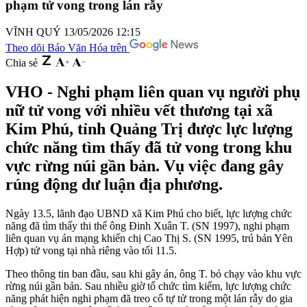
phạm tử vong trong lán rẫy
VĨNH QUÝ
13/05/2026 12:15
Theo dõi Báo Văn Hóa trên
Chia sẻ
VHO - Nghi phạm liên quan vụ người phụ
nữ tử vong với nhiều vết thương tại xã
Kim Phú, tỉnh Quảng Trị được lực lượng
chức năng tìm thấy đã tử vong trong khu
vực rừng núi gần bản. Vụ việc đang gây
rúng động dư luận địa phương.
Ngày 13.5, lãnh đạo UBND xã Kim Phú cho biết, lực lượng chức
năng đã tìm thấy thi thể ông Đinh Xuân T. (SN 1997), nghi phạm
liên quan vụ án mạng khiến chị Cao Thị S. (SN 1995, trú bản Yên
Hợp) tử vong tại nhà riêng vào tối 11.5.
Theo thông tin ban đầu, sau khi gây án, ông T. bỏ chạy vào khu vực
rừng núi gần bản. Sau nhiều giờ tổ chức tìm kiếm, lực lượng chức
năng phát hiện nghi phạm đã treo cổ tự tử trong một lán rẫy do gia