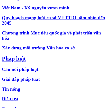
Việt Nam - Kỷ nguyên vươn mình
Quy hoạch mạng lưới cơ sở VHTTDL tầm nhìn đến
2045
Chương trình Mục tiêu quốc gia về phát triển văn
hóa
Xây dựng môi trường Văn hóa cơ sở
Pháp luật
Cầu nối pháp luật
Giải đáp pháp luật
Tin nóng
Điều tra