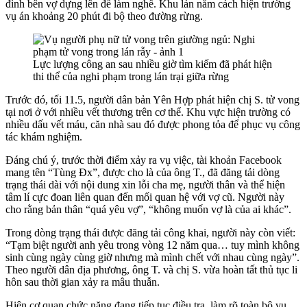
đình bên vợ dựng lên để làm nghề. Khu lán nằm cách hiện trường
vụ án khoảng 20 phút đi bộ theo đường rừng.
Lực lượng công an sau nhiều giờ tìm kiếm đã phát hiện
thi thể của nghi phạm trong lán trại giữa rừng
Trước đó, tối 11.5, người dân bản Yên Hợp phát hiện chị S. tử vong
tại nơi ở với nhiều vết thương trên cơ thể. Khu vực hiện trường có
nhiều dấu vết máu, căn nhà sau đó được phong tỏa để phục vụ công
tác khám nghiệm.
Đáng chú ý, trước thời điểm xảy ra vụ việc, tài khoản Facebook
mang tên “Tùng Đx”, được cho là của ông T., đã đăng tải dòng
trạng thái dài với nội dung xin lỗi cha mẹ, người thân và thể hiện
tâm lí cực đoan liên quan đến mối quan hệ với vợ cũ. Người này
cho rằng bản thân “quá yêu vợ”, “không muốn vợ là của ai khác”.
Trong dòng trạng thái được đăng tải công khai, người này còn viết:
“Tạm biệt người anh yêu trong vòng 12 năm qua… tuy mình không
sinh cùng ngày cùng giờ nhưng mà mình chết với nhau cùng ngày”.
Theo người dân địa phương, ông T. và chị S. vừa hoàn tất thủ tục li
hôn sau thời gian xảy ra mâu thuẫn.
Hiện cơ quan chức năng
đang tiếp tục điều tra, làm rõ toàn bộ vụ