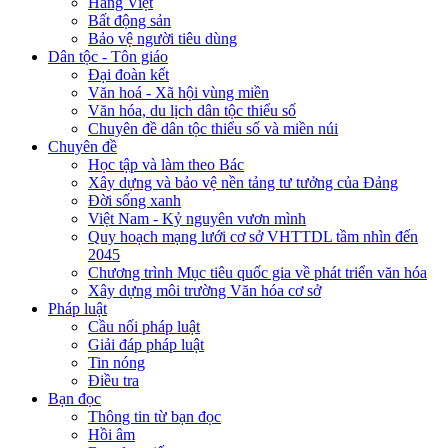
Hàng Việt
Bất động sản
Bảo vệ người tiêu dùng
Dân tộc - Tôn giáo
Đại đoàn kết
Văn hoá - Xã hội vùng miền
Văn hóa, du lịch dân tộc thiểu số
Chuyên đề dân tộc thiểu số và miền núi
Chuyên đề
Học tập và làm theo Bác
Xây dựng và bảo vệ nền tảng tư tưởng của Đảng
Đời sống xanh
Việt Nam - Kỷ nguyên vươn mình
Quy hoạch mạng lưới cơ sở VHTTDL tầm nhìn đến
2045
Chương trình Mục tiêu quốc gia về phát triển văn hóa
Xây dựng môi trường Văn hóa cơ sở
Pháp luật
Cầu nối pháp luật
Giải đáp pháp luật
Tin nóng
Điều tra
Bạn đọc
Thông tin từ bạn đọc
Hồi âm