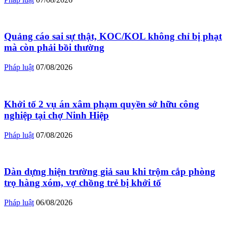
Quảng cáo sai sự thật, KOC/KOL không chỉ bị phạt
mà còn phải bồi thường
Pháp luật
07/08/2026
Khởi tố 2 vụ án xâm phạm quyền sở hữu công
nghiệp tại chợ Ninh Hiệp
Pháp luật
07/08/2026
Dàn dựng hiện trường giả sau khi trộm cắp phòng
trọ hàng xóm, vợ chồng trẻ bị khởi tố
Pháp luật
06/08/2026