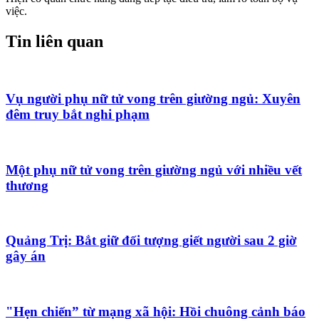
việc.
Tin liên quan
Vụ người phụ nữ tử vong trên giường ngủ: Xuyên
đêm truy bắt nghi phạm
Một phụ nữ tử vong trên giường ngủ với nhiều vết
thương
Quảng Trị: Bắt giữ đối tượng giết người sau 2 giờ
gây án
"Hẹn chiến” từ mạng xã hội: Hồi chuông cảnh báo