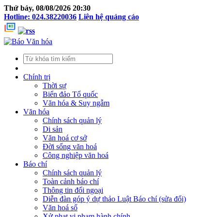
Thứ bảy, 08/08/2026 20:30
Hotline: 024.38220036
Liên hệ quảng cáo
Chính trị
Thời sự
Biển đảo Tổ quốc
Văn hóa & Suy ngẫm
Văn hóa
Chính sách quản lý
Di sản
Văn hoá cơ sở
Đời sống văn hoá
Công nghiệp văn hoá
Báo chí
Chính sách quản lý
Toàn cảnh báo chí
Thông tin đối ngoại
Diễn đàn góp ý dự thảo Luật Báo chí (sửa đổi)
Văn hoá số
Xử phạt vi phạm hành chính