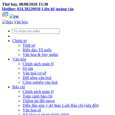
Thứ bảy, 08/08/2026 15:38
Hotline: 024.38220036
Liên hệ quảng cáo
Chính trị
Thời sự
Biển đảo Tổ quốc
Văn hóa & Suy ngẫm
Văn hóa
Chính sách quản lý
Di sản
Văn hoá cơ sở
Đời sống văn hoá
Công nghiệp văn hoá
Báo chí
Chính sách quản lý
Toàn cảnh báo chí
Thông tin đối ngoại
Diễn đàn góp ý dự thảo Luật Báo chí (sửa đổi)
Văn hoá số
Xử phạt vi phạm hành chính