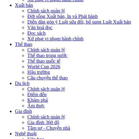
Xuất bản
Chính sách quản lý
Đời sống Xuất bản, In và Phát hành
Diễn đàn góp ý Luật sửa đổi, bổ sung Luật Xuất bản
Văn hoá đọc
Đọc sách
Xử phạt vi phạm hành chính
Thể thao
Chính sách quản lý
Thể thao trong nước
Thể thao quốc tế
World Cup 2026
Hậu trường
Câu chuyện thể thao
Du lịch
Chính sách quản lý
Điểm đến
Khám phá
Ẩm thực
Gia đình
Chính sách quản lý
Gia đình 360 độ
Tâm sự - Chuyện nhà
Nghệ thuật