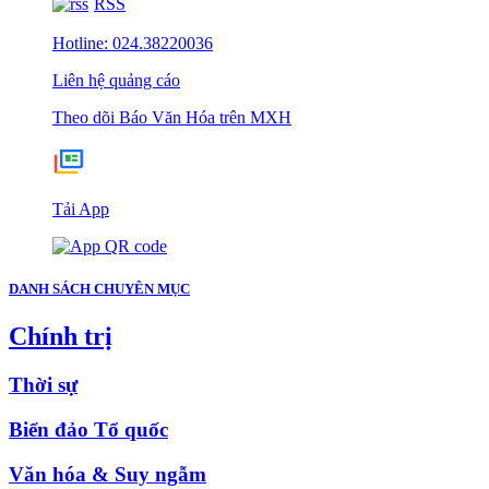
RSS
Hotline: 024.38220036
Liên hệ quảng cáo
Theo dõi Báo Văn Hóa trên MXH
Tải App
DANH SÁCH CHUYÊN MỤC
Chính trị
Thời sự
Biển đảo Tổ quốc
Văn hóa & Suy ngẫm