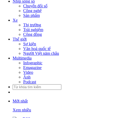
Nhịp sống số
Chuyển đổi số
Công nghệ
Sản phẩm
Xe
Thị trường
Trải nghiệm
Cộng đồng
Thế giới
Sự kiện
Văn hoá quốc tế
Người Việt năm châu
Multimedia
Infographic
Emagazine
Video
Ảnh
Podcast
Mới nhất
Xem nhiều