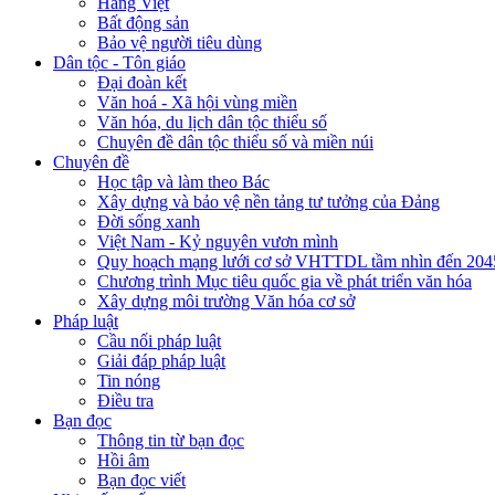
Hàng Việt
Bất động sản
Bảo vệ người tiêu dùng
Dân tộc - Tôn giáo
Đại đoàn kết
Văn hoá - Xã hội vùng miền
Văn hóa, du lịch dân tộc thiểu số
Chuyên đề dân tộc thiểu số và miền núi
Chuyên đề
Học tập và làm theo Bác
Xây dựng và bảo vệ nền tảng tư tưởng của Đảng
Đời sống xanh
Việt Nam - Kỷ nguyên vươn mình
Quy hoạch mạng lưới cơ sở VHTTDL tầm nhìn đến 204
Chương trình Mục tiêu quốc gia về phát triển văn hóa
Xây dựng môi trường Văn hóa cơ sở
Pháp luật
Cầu nối pháp luật
Giải đáp pháp luật
Tin nóng
Điều tra
Bạn đọc
Thông tin từ bạn đọc
Hồi âm
Bạn đọc viết