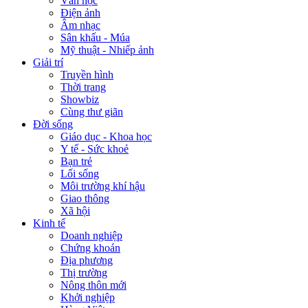
Văn học
Điện ảnh
Âm nhạc
Sân khấu - Múa
Mỹ thuật - Nhiếp ảnh
Giải trí
Truyền hình
Thời trang
Showbiz
Cùng thư giãn
Đời sống
Giáo dục - Khoa học
Y tế - Sức khoẻ
Bạn trẻ
Lối sống
Môi trường khí hậu
Giao thông
Xã hội
Kinh tế
Doanh nghiệp
Chứng khoán
Địa phương
Thị trường
Nông thôn mới
Khởi nghiệp