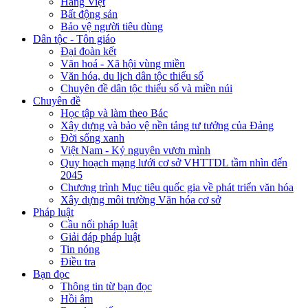
Hàng Việt
Bất động sản
Bảo vệ người tiêu dùng
Dân tộc - Tôn giáo
Đại đoàn kết
Văn hoá - Xã hội vùng miền
Văn hóa, du lịch dân tộc thiểu số
Chuyên đề dân tộc thiểu số và miền núi
Chuyên đề
Học tập và làm theo Bác
Xây dựng và bảo vệ nền tảng tư tưởng của Đảng
Đời sống xanh
Việt Nam - Kỷ nguyên vươn mình
Quy hoạch mạng lưới cơ sở VHTTDL tầm nhìn đến
2045
Chương trình Mục tiêu quốc gia về phát triển văn hóa
Xây dựng môi trường Văn hóa cơ sở
Pháp luật
Cầu nối pháp luật
Giải đáp pháp luật
Tin nóng
Điều tra
Bạn đọc
Thông tin từ bạn đọc
Hồi âm