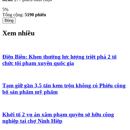
5%
Tổng cộng:
5190
phiếu
Đóng
Xem nhiều
Điện Biên: Khen thưởng lực lượng triệt phá 2 tổ
chức tội phạm xuyên quốc gia
Tạm giữ gần 3,5 tấn kem trộn không có Phiếu công
bố sản phẩm mỹ phẩm
Khởi tố 2 vụ án xâm phạm quyền sở hữu công
nghiệp tại chợ Ninh Hiệp