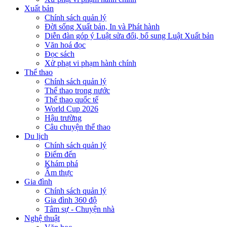
Xuất bản
Chính sách quản lý
Đời sống Xuất bản, In và Phát hành
Diễn đàn góp ý Luật sửa đổi, bổ sung Luật Xuất bản
Văn hoá đọc
Đọc sách
Xử phạt vi phạm hành chính
Thể thao
Chính sách quản lý
Thể thao trong nước
Thể thao quốc tế
World Cup 2026
Hậu trường
Câu chuyện thể thao
Du lịch
Chính sách quản lý
Điểm đến
Khám phá
Ẩm thực
Gia đình
Chính sách quản lý
Gia đình 360 độ
Tâm sự - Chuyện nhà
Nghệ thuật