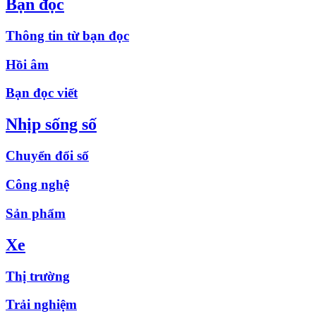
Bạn đọc
Thông tin từ bạn đọc
Hồi âm
Bạn đọc viết
Nhịp sống số
Chuyển đổi số
Công nghệ
Sản phẩm
Xe
Thị trường
Trải nghiệm