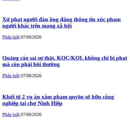
Xử phạt người đàn ông đăng thông tin xúc phạm
người khác trên mạng xã hội
Pháp luật
07/08/2026
Quảng cáo sai sự thật, KOC/KOL không chỉ bị phạt
mà còn phải bồi thường
Pháp luật
07/08/2026
Khởi tố 2 vụ án xâm phạm quyền sở hữu công
nghiệp tại chợ Ninh Hiệp
Pháp luật
07/08/2026