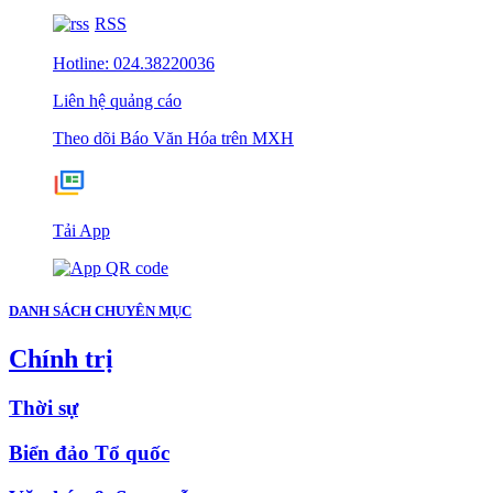
RSS
Hotline: 024.38220036
Liên hệ quảng cáo
Theo dõi Báo Văn Hóa trên MXH
Tải App
DANH SÁCH CHUYÊN MỤC
Chính trị
Thời sự
Biển đảo Tổ quốc