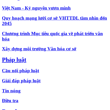
Việt Nam - Kỷ nguyên vươn mình
Quy hoạch mạng lưới cơ sở VHTTDL tầm nhìn đến
2045
Chương trình Mục tiêu quốc gia về phát triển văn
hóa
Xây dựng môi trường Văn hóa cơ sở
Pháp luật
Cầu nối pháp luật
Giải đáp pháp luật
Tin nóng
Điều tra