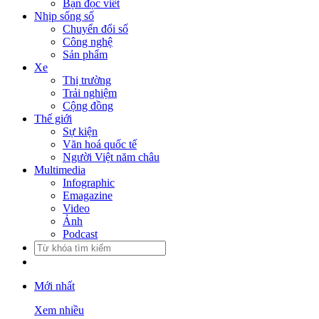
Bạn đọc viết
Nhịp sống số
Chuyển đổi số
Công nghệ
Sản phẩm
Xe
Thị trường
Trải nghiệm
Cộng đồng
Thế giới
Sự kiện
Văn hoá quốc tế
Người Việt năm châu
Multimedia
Infographic
Emagazine
Video
Ảnh
Podcast
Mới nhất
Xem nhiều