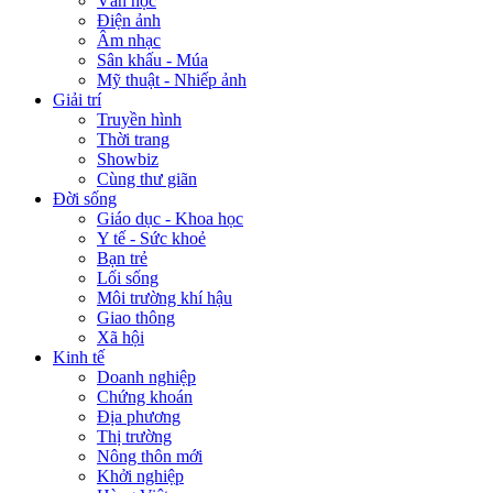
Văn học
Điện ảnh
Âm nhạc
Sân khấu - Múa
Mỹ thuật - Nhiếp ảnh
Giải trí
Truyền hình
Thời trang
Showbiz
Cùng thư giãn
Đời sống
Giáo dục - Khoa học
Y tế - Sức khoẻ
Bạn trẻ
Lối sống
Môi trường khí hậu
Giao thông
Xã hội
Kinh tế
Doanh nghiệp
Chứng khoán
Địa phương
Thị trường
Nông thôn mới
Khởi nghiệp