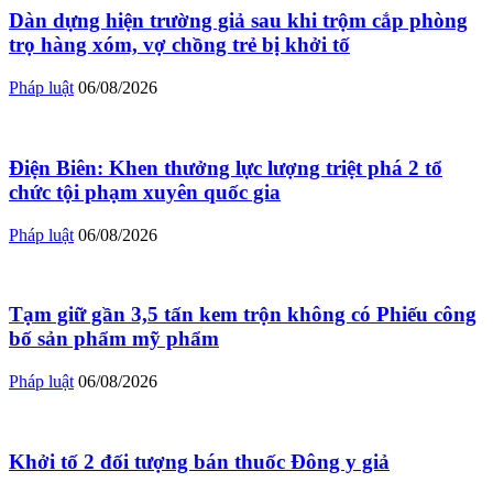
Dàn dựng hiện trường giả sau khi trộm cắp phòng
trọ hàng xóm, vợ chồng trẻ bị khởi tố
Pháp luật
06/08/2026
Điện Biên: Khen thưởng lực lượng triệt phá 2 tổ
chức tội phạm xuyên quốc gia
Pháp luật
06/08/2026
Tạm giữ gần 3,5 tấn kem trộn không có Phiếu công
bố sản phẩm mỹ phẩm
Pháp luật
06/08/2026
Khởi tố 2 đối tượng bán thuốc Đông y giả