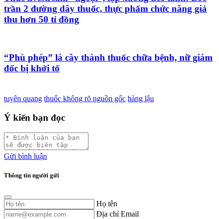
trần 2 đường dây thuốc, thực phẩm chức năng giả
thu hơn 50 tỉ đồng
“Phù phép” lá cây thành thuốc chữa bệnh, nữ giám
đốc bị khởi tố
tuyên quang
thuốc không rõ nguồn gốc
hàng lậu
Ý kiến bạn đọc
Gửi bình luận
Thông tin người gửi
Họ tên
Địa chỉ Email