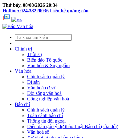
Thứ bảy, 08/08/2026 20:34
Hotline: 024.38220036
Liên hệ quảng cáo
Chính trị
Thời sự
Biển đảo Tổ quốc
Văn hóa & Suy ngẫm
Văn hóa
Chính sách quản lý
Di sản
Văn hoá cơ sở
Đời sống văn hoá
Công nghiệp văn hoá
Báo chí
Chính sách quản lý
Toàn cảnh báo chí
Thông tin đối ngoại
Diễn đàn góp ý dự thảo Luật Báo chí (sửa đổi)
Văn hoá số
Xử phạt vi phạm hành chính