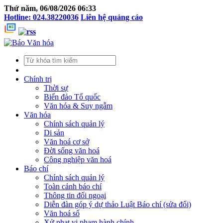
Thứ năm, 06/08/2026 06:33
Hotline: 024.38220036
Liên hệ quảng cáo
Chính trị
Thời sự
Biển đảo Tổ quốc
Văn hóa & Suy ngẫm
Văn hóa
Chính sách quản lý
Di sản
Văn hoá cơ sở
Đời sống văn hoá
Công nghiệp văn hoá
Báo chí
Chính sách quản lý
Toàn cảnh báo chí
Thông tin đối ngoại
Diễn đàn góp ý dự thảo Luật Báo chí (sửa đổi)
Văn hoá số
Xử phạt vi phạm hành chính