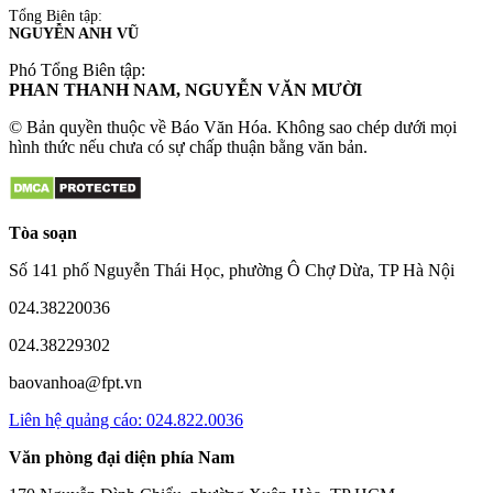
Tổng Biên tập:
NGUYỄN ANH VŨ
Phó Tổng Biên tập:
PHAN THANH NAM, NGUYỄN VĂN MƯỜI
© Bản quyền thuộc về Báo Văn Hóa. Không sao chép dưới mọi
hình thức nếu chưa có sự chấp thuận bằng văn bản.
Tòa soạn
Số 141 phố Nguyễn Thái Học, phường Ô Chợ Dừa, TP Hà Nội
024.38220036
024.38229302
baovanhoa@fpt.vn
Liên hệ quảng cáo: 024.822.0036
Văn phòng đại diện phía Nam