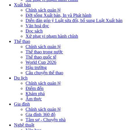
Xuất bản
Chính sách quản lý
Đời sống Xuất bản, In và Phát hành
Diễn đàn góp ý Luật sửa đổi, bổ sung Luật Xuất bản
Văn hoá đọc
Đọc sách
Xử phạt vi phạm hành chính
Thể thao
Chính sách quản lý
Thể thao trong nước
Thể thao quốc tế
World Cup 2026
Hậu trường
Câu chuyện thể thao
Du lịch
Chính sách quản lý
Điểm đến
Khám phá
Ẩm thực
Gia đình
Chính sách quản lý
Gia đình 360 độ
Tâm sự - Chuyện nhà
Nghệ thuật