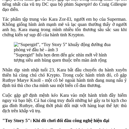
tiếng nhất của vũ trụ DC qua bộ phim
Supergirl
do Craig Gillespie
đạo diễn.
Tác phẩm tập trung vào Kara Zor-El, người em họ của Superman.
Không giống hình ảnh mạnh mẽ và lạc quan thường thấy ở người
anh họ, Kara mang trong mình nhiều tổn thương sâu sắc sau khi
chứng kiến sự sụp đổ của hành tinh Krypton.
"Supergirl" hứa hẹn đem đến góc nhìn mới về hình
tượng siêu anh hùng quen thuộc trên màn ảnh rộng
Nhân dịp sinh nhật tuổi 23, Kara bắt đầu chuyến du hành xuyên
thiên hà cùng chú chó Krypto. Trong cuộc hành trình đó, cô gặp
Ruthye Marye Knoll - một cô bé ngoài hành tinh đang nung nấu ý
định trả thù cho cha mình sau một biến cố đau thương.
Cuộc gặp gỡ định mệnh kéo Kara vào một hành trình đầy hiểm
nguy và bạo liệt. Cả hai cùng truy đuổi những kẻ gây ra bi kịch cho
gia đình Ruthye, đồng thời phải đối mặt với hàng loạt thế lực thù
địch trên khắp vũ trụ.
"Toy Story 5": Khi đồ chơi đối đầu công nghệ hiện đại