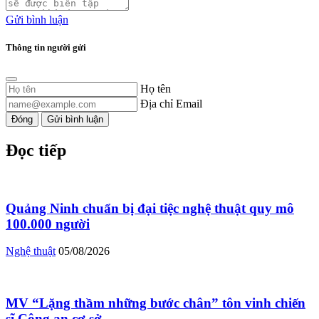
Gửi bình luận
Thông tin người gửi
Họ tên
Địa chỉ Email
Đóng
Gửi bình luận
Đọc tiếp
Quảng Ninh chuẩn bị đại tiệc nghệ thuật quy mô
100.000 người
Nghệ thuật
05/08/2026
MV “Lặng thầm những bước chân” tôn vinh chiến
sĩ Công an cơ sở