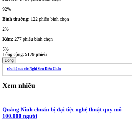
92%
Bình thường:
122 phiếu bình chọn
2%
Kém:
277 phiếu bình chọn
5%
Tổng cộng:
5179
phiếu
Đóng
cứu hộ cao tốc Nghi Sơn Diễn Châu
Xem nhiều
Quảng Ninh chuẩn bị đại tiệc nghệ thuật quy mô
100.000 người