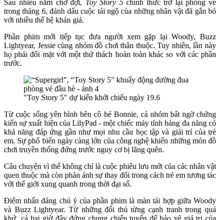
Sau nhiều năm chờ đợi,
Toy Story 5
chính thức trở lại phòng vé
trong tháng 6, đánh dấu cuộc tái ngộ của những nhân vật đã gắn bó
với nhiều thế hệ khán giả.
Phần phim mới tiếp tục đưa người xem gặp lại Woody, Buzz
Lightyear, Jessie cùng nhóm đồ chơi thân thuộc. Tuy nhiên, lần này
họ phải đối mặt với một thử thách hoàn toàn khác so với các phần
trước.
"Toy Story 5" dự kiến khởi chiếu ngày 19.6
Từ cuộc sống yên bình bên cô bé Bonnie, cả nhóm bất ngờ chứng
kiến sự xuất hiện của LilyPad - một chiếc máy tính bảng đa năng có
khả năng đáp ứng gần như mọi nhu cầu học tập và giải trí của trẻ
em. Sự phổ biến ngày càng lớn của công nghệ khiến những món đồ
chơi truyền thống đứng trước nguy cơ bị lãng quên.
Câu chuyện vì thế không chỉ là cuộc phiêu lưu mới của các nhân vật
quen thuộc mà còn phản ánh sự thay đổi trong cách trẻ em tương tác
với thế giới xung quanh trong thời đại số.
Điểm nhấn đáng chú ý của phần phim là màn tái hợp giữa Woody
và Buzz Lightyear. Từ những đối thủ từng cạnh tranh trong quá
khứ, cả hai giờ đây đứng chung chiến tuyến để bảo vệ giá trị của