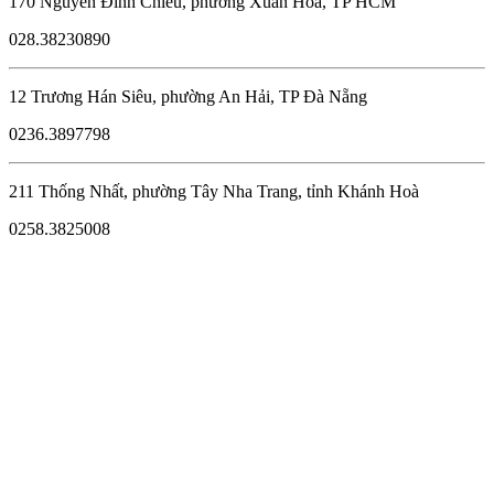
170 Nguyễn Đình Chiểu, phường Xuân Hòa, TP HCM
028.38230890
12 Trương Hán Siêu, phường An Hải, TP Đà Nẵng
0236.3897798
211 Thống Nhất, phường Tây Nha Trang, tỉnh Khánh Hoà
0258.3825008