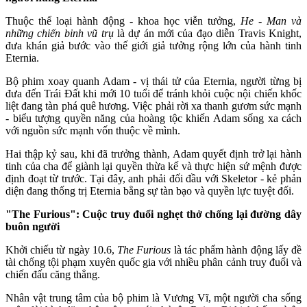
Thuộc thể loại hành động - khoa học viễn tưởng,
He - Man và
những chiến binh vũ trụ
là dự án mới của đạo diễn Travis Knight,
đưa khán giả bước vào thế giới giả tưởng rộng lớn của hành tinh
Eternia.
Bộ phim xoay quanh Adam - vị thái tử của Eternia, người từng bị
đưa đến Trái Đất khi mới 10 tuổi để tránh khỏi cuộc nội chiến khốc
liệt đang tàn phá quê hương. Việc phải rời xa thanh gươm sức mạnh
- biểu tượng quyền năng của hoàng tộc khiến Adam sống xa cách
với nguồn sức mạnh vốn thuộc về mình.
Hai thập kỷ sau, khi đã trưởng thành, Adam quyết định trở lại hành
tinh của cha để giành lại quyền thừa kế và thực hiện sứ mệnh được
định đoạt từ trước. Tại đây, anh phải đối đầu với Skeletor - kẻ phản
diện đang thống trị Eternia bằng sự tàn bạo và quyền lực tuyệt đối.
"The Furious": Cuộc truy đuổi nghẹt thở chống lại đường dây
buôn người
Khởi chiếu từ ngày 10.6,
The Furious
là tác phẩm hành động lấy đề
tài chống tội phạm xuyên quốc gia với nhiều phân cảnh truy đuổi và
chiến đấu căng thẳng.
Nhân vật trung tâm của bộ phim là Vương Vĩ, một người cha sống