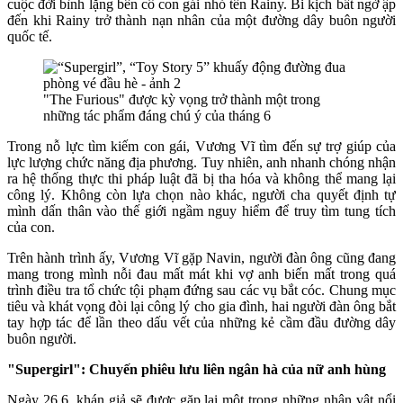
cuộc đời bình lặng bên cô con gái nhỏ tên Rainy. Bi kịch bất ngờ ập
đến khi Rainy trở thành nạn nhân của một đường dây buôn người
quốc tế.
"The Furious" được kỳ vọng trở thành một trong
những tác phẩm đáng chú ý của tháng 6
Trong nỗ lực tìm kiếm con gái, Vương Vĩ tìm đến sự trợ giúp của
lực lượng chức năng địa phương. Tuy nhiên, anh nhanh chóng nhận
ra hệ thống thực thi pháp luật đã bị tha hóa và không thể mang lại
công lý. Không còn lựa chọn nào khác, người cha quyết định tự
mình dấn thân vào thế giới ngầm nguy hiểm để truy tìm tung tích
của con.
Trên hành trình ấy, Vương Vĩ gặp Navin, người đàn ông cũng đang
mang trong mình nỗi đau mất mát khi vợ anh biến mất trong quá
trình điều tra tổ chức tội phạm đứng sau các vụ bắt cóc. Chung mục
tiêu và khát vọng đòi lại công lý cho gia đình, hai người đàn ông bắt
tay hợp tác để lần theo dấu vết của những kẻ cầm đầu đường dây
buôn người.
"Supergirl": Chuyến phiêu lưu liên ngân hà của nữ anh hùng
Ngày 26.6, khán giả sẽ được gặp lại một trong những nhân vật nổi