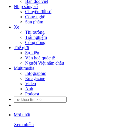
Bạn đọc viết
Nhịp sống số
Chuyển đổi số
Công nghệ
Sản phẩm
Xe
Thị trường
Trải nghiệm
Cộng đồng
Thế giới
Sự kiện
Văn hoá quốc tế
Người Việt năm châu
Multimedia
Infographic
Emagazine
Video
Ảnh
Podcast
Mới nhất
Xem nhiều