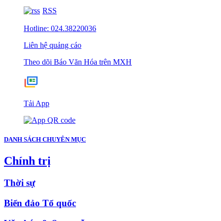
RSS
Hotline: 024.38220036
Liên hệ quảng cáo
Theo dõi Báo Văn Hóa trên MXH
Tải App
DANH SÁCH CHUYÊN MỤC
Chính trị
Thời sự
Biển đảo Tổ quốc