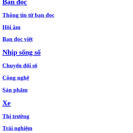
Bạn đọc
Thông tin từ bạn đọc
Hồi âm
Bạn đọc viết
Nhịp sống số
Chuyển đổi số
Công nghệ
Sản phẩm
Xe
Thị trường
Trải nghiệm