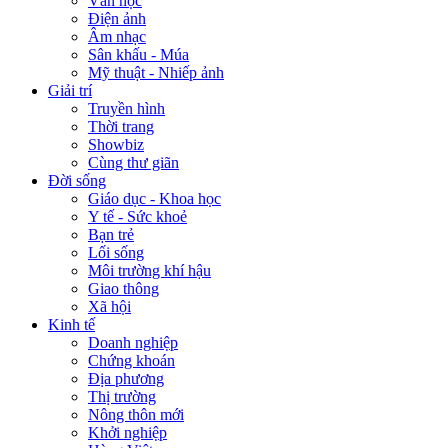
Văn học
Điện ảnh
Âm nhạc
Sân khấu - Múa
Mỹ thuật - Nhiếp ảnh
Giải trí
Truyền hình
Thời trang
Showbiz
Cùng thư giãn
Đời sống
Giáo dục - Khoa học
Y tế - Sức khoẻ
Bạn trẻ
Lối sống
Môi trường khí hậu
Giao thông
Xã hội
Kinh tế
Doanh nghiệp
Chứng khoán
Địa phương
Thị trường
Nông thôn mới
Khởi nghiệp