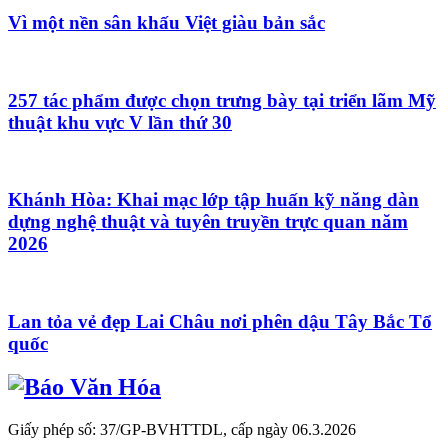
Vì một nền sân khấu Việt giàu bản sắc
257 tác phẩm được chọn trưng bày tại triển lãm Mỹ
thuật khu vực V lần thứ 30
Khánh Hòa: Khai mạc lớp tập huấn kỹ năng dàn
dựng nghệ thuật và tuyên truyền trực quan năm
2026
Lan tỏa vẻ đẹp Lai Châu nơi phên dậu Tây Bắc Tổ
quốc
Giấy phép số: 37/GP-BVHTTDL, cấp ngày 06.3.2026