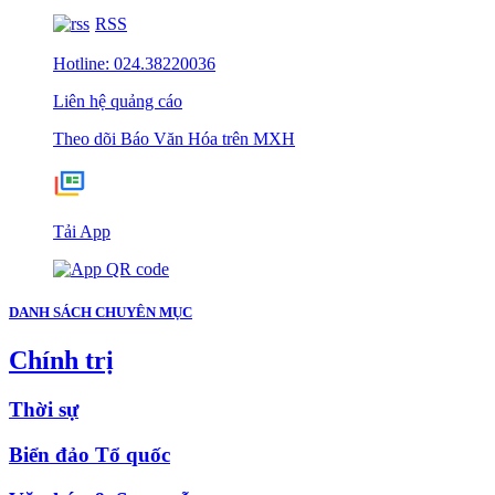
RSS
Hotline: 024.38220036
Liên hệ quảng cáo
Theo dõi Báo Văn Hóa trên MXH
Tải App
DANH SÁCH CHUYÊN MỤC
Chính trị
Thời sự
Biển đảo Tổ quốc