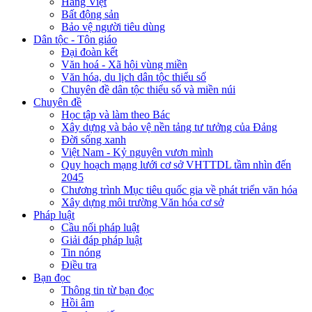
Hàng Việt
Bất động sản
Bảo vệ người tiêu dùng
Dân tộc - Tôn giáo
Đại đoàn kết
Văn hoá - Xã hội vùng miền
Văn hóa, du lịch dân tộc thiểu số
Chuyên đề dân tộc thiểu số và miền núi
Chuyên đề
Học tập và làm theo Bác
Xây dựng và bảo vệ nền tảng tư tưởng của Đảng
Đời sống xanh
Việt Nam - Kỷ nguyên vươn mình
Quy hoạch mạng lưới cơ sở VHTTDL tầm nhìn đến
2045
Chương trình Mục tiêu quốc gia về phát triển văn hóa
Xây dựng môi trường Văn hóa cơ sở
Pháp luật
Cầu nối pháp luật
Giải đáp pháp luật
Tin nóng
Điều tra
Bạn đọc
Thông tin từ bạn đọc
Hồi âm