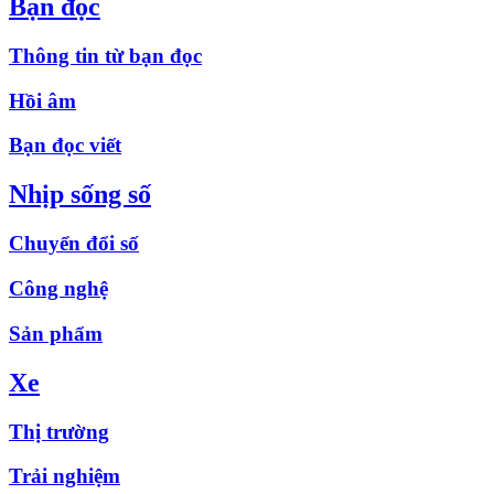
Bạn đọc
Thông tin từ bạn đọc
Hồi âm
Bạn đọc viết
Nhịp sống số
Chuyển đổi số
Công nghệ
Sản phẩm
Xe
Thị trường
Trải nghiệm