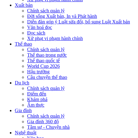
Xuất bản
Chính sách quản lý
Đời sống Xuất bản, In và Phát hành
Diễn đàn góp ý Luật sửa đổi, bổ sung Luật Xuất bản
Văn hoá đọc
Đọc sách
Xử phạt vi phạm hành chính
Thể thao
Chính sách quản lý
Thể thao trong nước
Thể thao quốc tế
World Cup 2026
Hậu trường
Câu chuyện thể thao
Du lịch
Chính sách quản lý
Điểm đến
Khám phá
Ẩm thực
Gia đình
Chính sách quản lý
Gia đình 360 độ
Tâm sự - Chuyện nhà
Nghệ thuật