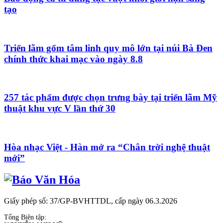
tạo
Triển lãm gốm tâm linh quy mô lớn tại núi Bà Đen
chính thức khai mạc vào ngày 8.8
257 tác phẩm được chọn trưng bày tại triển lãm Mỹ
thuật khu vực V lần thứ 30
Hòa nhạc Việt - Hàn mở ra “Chân trời nghệ thuật
mới”
Giấy phép số: 37/GP-BVHTTDL, cấp ngày 06.3.2026
Tổng Biên tập: