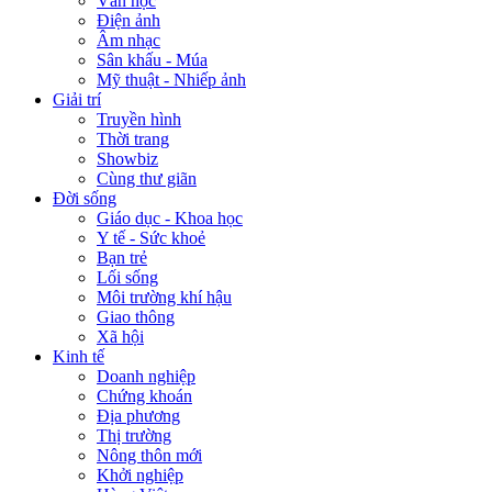
Văn học
Điện ảnh
Âm nhạc
Sân khấu - Múa
Mỹ thuật - Nhiếp ảnh
Giải trí
Truyền hình
Thời trang
Showbiz
Cùng thư giãn
Đời sống
Giáo dục - Khoa học
Y tế - Sức khoẻ
Bạn trẻ
Lối sống
Môi trường khí hậu
Giao thông
Xã hội
Kinh tế
Doanh nghiệp
Chứng khoán
Địa phương
Thị trường
Nông thôn mới
Khởi nghiệp