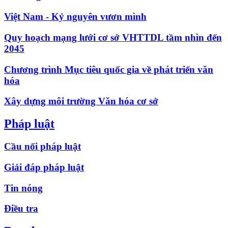
Việt Nam - Kỷ nguyên vươn mình
Quy hoạch mạng lưới cơ sở VHTTDL tầm nhìn đến
2045
Chương trình Mục tiêu quốc gia về phát triển văn
hóa
Xây dựng môi trường Văn hóa cơ sở
Pháp luật
Cầu nối pháp luật
Giải đáp pháp luật
Tin nóng
Điều tra