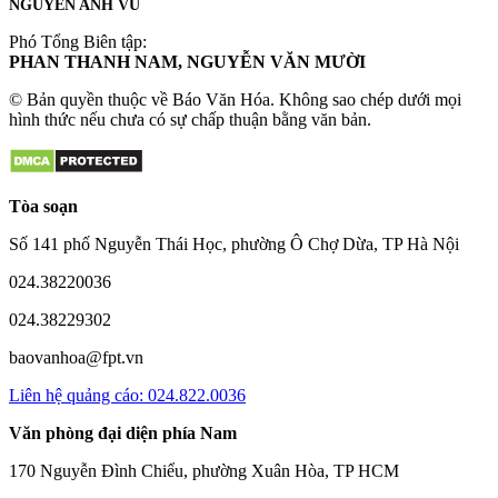
NGUYỄN ANH VŨ
Phó Tổng Biên tập:
PHAN THANH NAM, NGUYỄN VĂN MƯỜI
© Bản quyền thuộc về Báo Văn Hóa. Không sao chép dưới mọi
hình thức nếu chưa có sự chấp thuận bằng văn bản.
Tòa soạn
Số 141 phố Nguyễn Thái Học, phường Ô Chợ Dừa, TP Hà Nội
024.38220036
024.38229302
baovanhoa@fpt.vn
Liên hệ quảng cáo: 024.822.0036
Văn phòng đại diện phía Nam
170 Nguyễn Đình Chiểu, phường Xuân Hòa, TP HCM