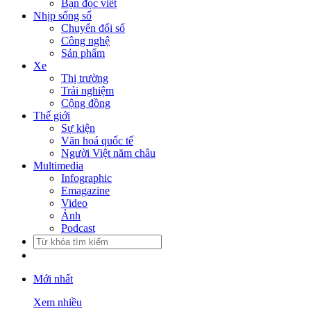
Bạn đọc viết
Nhịp sống số
Chuyển đổi số
Công nghệ
Sản phẩm
Xe
Thị trường
Trải nghiệm
Cộng đồng
Thế giới
Sự kiện
Văn hoá quốc tế
Người Việt năm châu
Multimedia
Infographic
Emagazine
Video
Ảnh
Podcast
Mới nhất
Xem nhiều