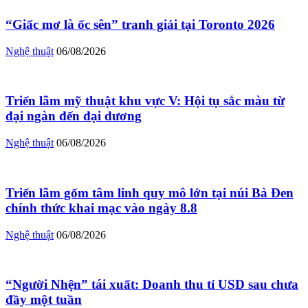
“Giấc mơ là ốc sên” tranh giải tại Toronto 2026
Nghệ thuật
06/08/2026
Triển lãm mỹ thuật khu vực V: Hội tụ sắc màu từ
đại ngàn đến đại dương
Nghệ thuật
06/08/2026
Triển lãm gốm tâm linh quy mô lớn tại núi Bà Đen
chính thức khai mạc vào ngày 8.8
Nghệ thuật
06/08/2026
“Người Nhện” tái xuất: Doanh thu tỉ USD sau chưa
đầy một tuần