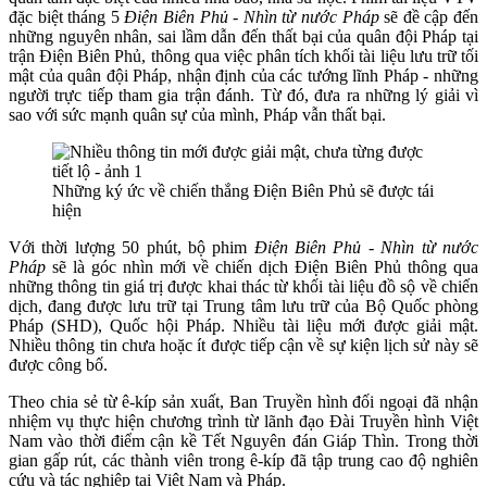
đặc biệt tháng 5
Điện Biên Phủ - Nhìn từ nước Pháp
sẽ đề cập đến
những nguyên nhân, sai lầm dẫn đến thất bại của quân đội Pháp tại
trận Điện Biên Phủ, thông qua việc phân tích khối tài liệu lưu trữ tối
mật của quân đội Pháp, nhận định của các tướng lĩnh Pháp - những
người trực tiếp tham gia trận đánh. Từ đó, đưa ra những lý giải vì
sao với sức mạnh quân sự của mình, Pháp vẫn thất bại.
Những ký ức về chiến thắng Điện Biên Phủ sẽ được tái
hiện
Với thời lượng 50 phút, bộ phim
Điện Biên Phủ - Nhìn từ nước
Pháp
sẽ là góc nhìn mới về chiến dịch Điện Biên Phủ thông qua
những thông tin giá trị được khai thác từ khối tài liệu đồ sộ về chiến
dịch, đang được lưu trữ tại Trung tâm lưu trữ của Bộ Quốc phòng
Pháp (SHD), Quốc hội Pháp. Nhiều tài liệu mới được giải mật.
Nhiều thông tin chưa hoặc ít được tiếp cận về sự kiện lịch sử này sẽ
được công bố.
Theo chia sẻ từ ê-kíp sản xuất, Ban Truyền hình đối ngoại đã nhận
nhiệm vụ thực hiện chương trình từ lãnh đạo Đài Truyền hình Việt
Nam vào thời điểm cận kề Tết Nguyên đán Giáp Thìn. Trong thời
gian gấp rút, các thành viên trong ê-kíp đã tập trung cao độ nghiên
cứu và tác nghiệp tại Việt Nam và Pháp.