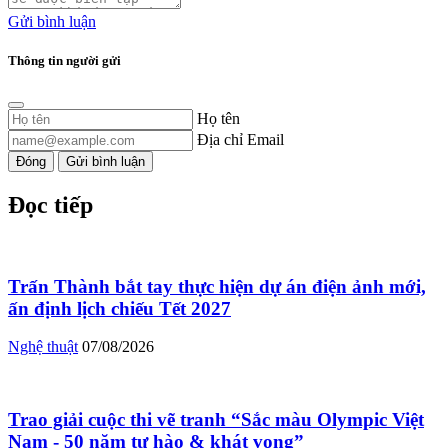
Gửi bình luận
Thông tin người gửi
Họ tên
Địa chỉ Email
Đóng
Gửi bình luận
Đọc tiếp
Trấn Thành bắt tay thực hiện dự án điện ảnh mới,
ấn định lịch chiếu Tết 2027
Nghệ thuật
07/08/2026
Trao giải cuộc thi vẽ tranh “Sắc màu Olympic Việt
Nam - 50 năm tự hào & khát vọng”