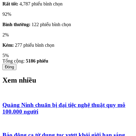
Rất tốt:
4,787 phiếu bình chọn
92%
Bình thường:
122 phiếu bình chọn
2%
Kém:
277 phiếu bình chọn
5%
Tổng cộng:
5186
phiếu
Đóng
Xem nhiều
Quảng Ninh chuẩn bị đại tiệc nghệ thuật quy mô
100.000 người
Báo động ca từ dung tục vượt khỏi giới hạn sáng