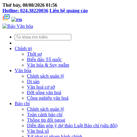
Thứ bảy, 08/08/2026 01:56
Hotline: 024.38220036
Liên hệ quảng cáo
Chính trị
Thời sự
Biển đảo Tổ quốc
Văn hóa & Suy ngẫm
Văn hóa
Chính sách quản lý
Di sản
Văn hoá cơ sở
Đời sống văn hoá
Công nghiệp văn hoá
Báo chí
Chính sách quản lý
Toàn cảnh báo chí
Thông tin đối ngoại
Diễn đàn góp ý dự thảo Luật Báo chí (sửa đổi)
Văn hoá số
Xử phạt vi phạm hành chính