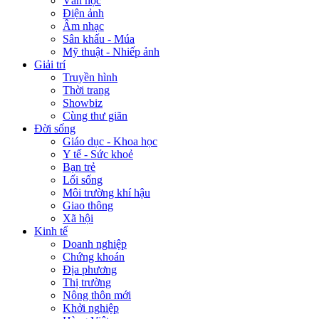
Văn học
Điện ảnh
Âm nhạc
Sân khấu - Múa
Mỹ thuật - Nhiếp ảnh
Giải trí
Truyền hình
Thời trang
Showbiz
Cùng thư giãn
Đời sống
Giáo dục - Khoa học
Y tế - Sức khoẻ
Bạn trẻ
Lối sống
Môi trường khí hậu
Giao thông
Xã hội
Kinh tế
Doanh nghiệp
Chứng khoán
Địa phương
Thị trường
Nông thôn mới
Khởi nghiệp