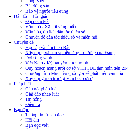
Hàng Việt
Bất động sản
Bảo vệ người tiêu dùng
Dân tộc - Tôn giáo
Đại đoàn kết
Văn hoá - Xã hội vùng miền
Văn hóa, du lịch dân tộc thiểu số
Chuyên đề dân tộc thiểu số và miền núi
Chuyên đề
Học tập và làm theo Bác
Xây dựng và bảo vệ nền tảng tư tưởng của Đảng
Đời sống xanh
Việt Nam - Kỷ nguyên vươn mình
Quy hoạch mạng lưới cơ sở VHTTDL tầm nhìn đến 204
Chương trình Mục tiêu quốc gia về phát triển văn hóa
Xây dựng môi trường Văn hóa cơ sở
Pháp luật
Cầu nối pháp luật
Giải đáp pháp luật
Tin nóng
Điều tra
Bạn đọc
Thông tin từ bạn đọc
Hồi âm
Bạn đọc viết