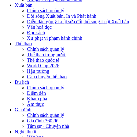
Xuất bản
Chính sách quản lý
Đời sống Xuất bản, In và Phát hành
Diễn đàn góp ý Luật sửa đổi, bổ sung Luật Xuất bản
Văn hoá đọc
Đọc sách
Xử phạt vi phạm hành chính
Thể thao
Chính sách quản lý
Thể thao trong nước
Thể thao quốc tế
World Cup 2026
Hậu trường
Câu chuyện thể thao
Du lịch
Chính sách quản lý
Điểm đến
Khám phá
Ẩm thực
Gia đình
Chính sách quản lý
Gia đình 360 độ
Tâm sự - Chuyện nhà
Nghệ thuật