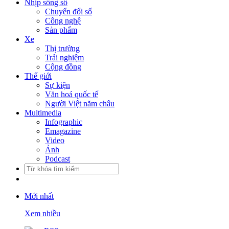
Nhịp sống số
Chuyển đổi số
Công nghệ
Sản phẩm
Xe
Thị trường
Trải nghiệm
Cộng đồng
Thế giới
Sự kiện
Văn hoá quốc tế
Người Việt năm châu
Multimedia
Infographic
Emagazine
Video
Ảnh
Podcast
Mới nhất
Xem nhiều