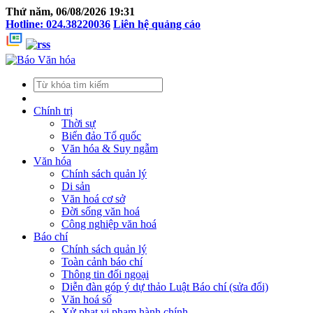
Thứ năm, 06/08/2026 19:31
Hotline: 024.38220036
Liên hệ quảng cáo
Chính trị
Thời sự
Biển đảo Tổ quốc
Văn hóa & Suy ngẫm
Văn hóa
Chính sách quản lý
Di sản
Văn hoá cơ sở
Đời sống văn hoá
Công nghiệp văn hoá
Báo chí
Chính sách quản lý
Toàn cảnh báo chí
Thông tin đối ngoại
Diễn đàn góp ý dự thảo Luật Báo chí (sửa đổi)
Văn hoá số
Xử phạt vi phạm hành chính