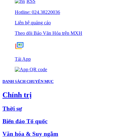
RSS
Hotline: 024.38220036
Liên hệ quảng cáo
Theo dõi Báo Văn Hóa trên MXH
Tải App
DANH SÁCH CHUYÊN MỤC
Chính trị
Thời sự
Biển đảo Tổ quốc
Văn hóa & Suy ngẫm