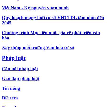
Việt Nam - Kỷ nguyên vươn mình
Quy hoạch mạng lưới cơ sở VHTTDL tầm nhìn đến
2045
Chương trình Mục tiêu quốc gia về phát triển văn
hóa
Xây dựng môi trường Văn hóa cơ sở
Pháp luật
Cầu nối pháp luật
Giải đáp pháp luật
Tin nóng
Điều tra