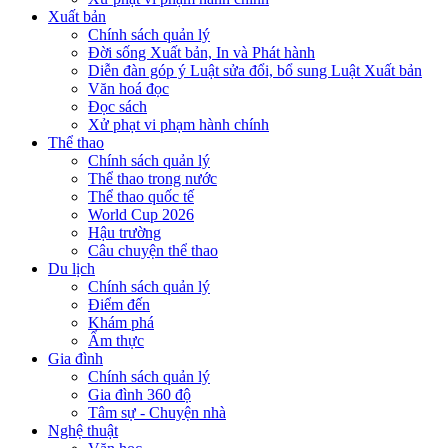
Xuất bản
Chính sách quản lý
Đời sống Xuất bản, In và Phát hành
Diễn đàn góp ý Luật sửa đổi, bổ sung Luật Xuất bản
Văn hoá đọc
Đọc sách
Xử phạt vi phạm hành chính
Thể thao
Chính sách quản lý
Thể thao trong nước
Thể thao quốc tế
World Cup 2026
Hậu trường
Câu chuyện thể thao
Du lịch
Chính sách quản lý
Điểm đến
Khám phá
Ẩm thực
Gia đình
Chính sách quản lý
Gia đình 360 độ
Tâm sự - Chuyện nhà
Nghệ thuật