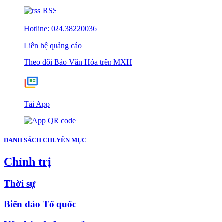
RSS
Hotline: 024.38220036
Liên hệ quảng cáo
Theo dõi Báo Văn Hóa trên MXH
Tải App
DANH SÁCH CHUYÊN MỤC
Chính trị
Thời sự
Biển đảo Tổ quốc