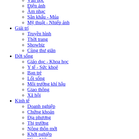
Văn học
Điện ảnh
Âm nhạc
Sân khấu - Múa
Mỹ thuật - Nhiếp ảnh
Giải trí
Truyền hình
Thời trang
Showbiz
Cùng thư giãn
Đời sống
Giáo dục - Khoa học
Y tế - Sức khoẻ
Bạn trẻ
Lối sống
Môi trường khí hậu
Giao thông
Xã hội
Kinh tế
Doanh nghiệp
Chứng khoán
Địa phương
Thị trường
Nông thôn mới
Khởi nghiệp