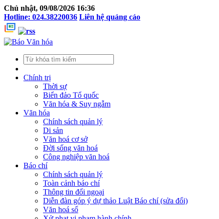
Chủ nhật, 09/08/2026 16:36
Hotline: 024.38220036
Liên hệ quảng cáo
Chính trị
Thời sự
Biển đảo Tổ quốc
Văn hóa & Suy ngẫm
Văn hóa
Chính sách quản lý
Di sản
Văn hoá cơ sở
Đời sống văn hoá
Công nghiệp văn hoá
Báo chí
Chính sách quản lý
Toàn cảnh báo chí
Thông tin đối ngoại
Diễn đàn góp ý dự thảo Luật Báo chí (sửa đổi)
Văn hoá số
Xử phạt vi phạm hành chính