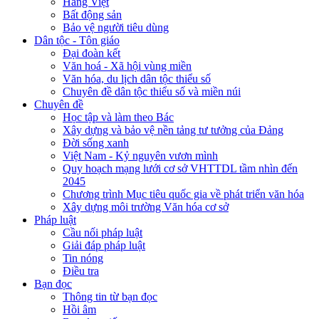
Hàng Việt
Bất động sản
Bảo vệ người tiêu dùng
Dân tộc - Tôn giáo
Đại đoàn kết
Văn hoá - Xã hội vùng miền
Văn hóa, du lịch dân tộc thiểu số
Chuyên đề dân tộc thiểu số và miền núi
Chuyên đề
Học tập và làm theo Bác
Xây dựng và bảo vệ nền tảng tư tưởng của Đảng
Đời sống xanh
Việt Nam - Kỷ nguyên vươn mình
Quy hoạch mạng lưới cơ sở VHTTDL tầm nhìn đến
2045
Chương trình Mục tiêu quốc gia về phát triển văn hóa
Xây dựng môi trường Văn hóa cơ sở
Pháp luật
Cầu nối pháp luật
Giải đáp pháp luật
Tin nóng
Điều tra
Bạn đọc
Thông tin từ bạn đọc
Hồi âm