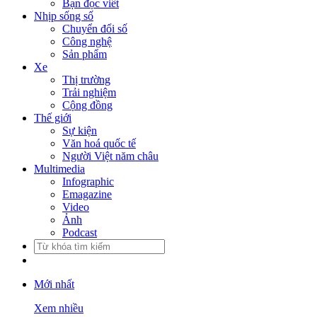
Bạn đọc viết
Nhịp sống số
Chuyển đổi số
Công nghệ
Sản phẩm
Xe
Thị trường
Trải nghiệm
Cộng đồng
Thế giới
Sự kiện
Văn hoá quốc tế
Người Việt năm châu
Multimedia
Infographic
Emagazine
Video
Ảnh
Podcast
Mới nhất
Xem nhiều