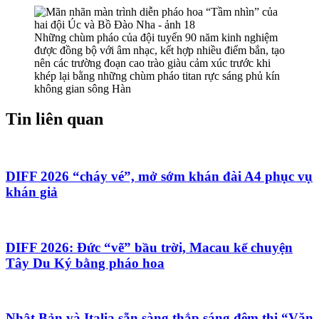
Những chùm pháo của đội tuyển 90 năm kinh nghiệm
được đồng bộ với âm nhạc, kết hợp nhiều điểm bắn, tạo
nên các trường đoạn cao trào giàu cảm xúc trước khi
khép lại bằng những chùm pháo titan rực sáng phủ kín
không gian sông Hàn
Tin liên quan
DIFF 2026 “cháy vé”, mở sớm khán đài A4 phục vụ
khán giả
DIFF 2026: Đức “vẽ” bầu trời, Macau kể chuyện
Tây Du Ký bằng pháo hoa
Nhật Bản và Italia sẵn sàng thắp sáng đêm thi “Văn