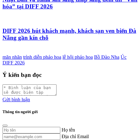
hóa” tại DIFF 2026
DIFF 2026 hút khách mạnh, khách sạn ven biển Đà
Nẵng gần kín chỗ
mãn nhãn
trình diễn pháo hoa
lễ hội pháo hoa
Bồ Đào Nha
Úc
DIFF 2026
Ý kiến bạn đọc
Gửi bình luận
Thông tin người gửi
Họ tên
Địa chỉ Email