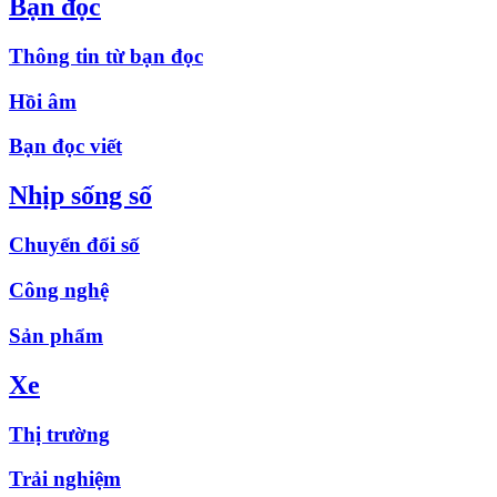
Bạn đọc
Thông tin từ bạn đọc
Hồi âm
Bạn đọc viết
Nhịp sống số
Chuyển đổi số
Công nghệ
Sản phẩm
Xe
Thị trường
Trải nghiệm