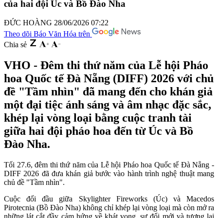
của hai đội Úc và Bồ Đào Nha
ĐỨC HOÀNG
28/06/2026 07:22
Theo dõi Báo Văn Hóa trên
Chia sẻ
VHO - Đêm thi thứ năm của Lễ hội Pháo
hoa Quốc tế Đà Nẵng (DIFF) 2026 với chủ
đề "Tầm nhìn" đã mang đến cho khán giả
một đại tiệc ánh sáng và âm nhạc đặc sắc,
khép lại vòng loại bằng cuộc tranh tài
giữa hai đội pháo hoa đến từ Úc và Bồ
Đào Nha.
Tối 27.6, đêm thi thứ năm của Lễ hội Pháo hoa Quốc tế Đà Nẵng -
DIFF 2026 đã đưa khán giả bước vào hành trình nghệ thuật mang
chủ đề "Tầm nhìn".
Cuộc đối đầu giữa Skylighter Fireworks (Úc) và Macedos
Pirotecnia (Bồ Đào Nha) không chỉ khép lại vòng loại mà còn mở ra
những lát cắt đầy cảm hứng về khát vọng, sự đổi mới và tương lai