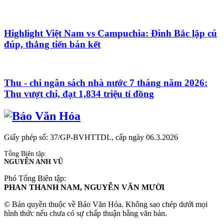
Highlight Việt Nam vs Campuchia: Đình Bắc lập cú
đúp, thẳng tiến bán kết
Thu - chi ngân sách nhà nước 7 tháng năm 2026:
Thu vượt chi, đạt 1,834 triệu tỉ đồng
Giấy phép số: 37/GP-BVHTTDL, cấp ngày 06.3.2026
Tổng Biên tập:
NGUYỄN ANH VŨ
Phó Tổng Biên tập:
PHAN THANH NAM, NGUYỄN VĂN MƯỜI
© Bản quyền thuộc về Báo Văn Hóa. Không sao chép dưới mọi
hình thức nếu chưa có sự chấp thuận bằng văn bản.