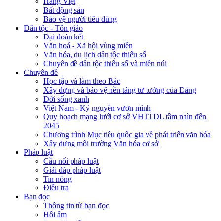
Hàng Việt
Bất động sản
Bảo vệ người tiêu dùng
Dân tộc - Tôn giáo
Đại đoàn kết
Văn hoá - Xã hội vùng miền
Văn hóa, du lịch dân tộc thiểu số
Chuyên đề dân tộc thiểu số và miền núi
Chuyên đề
Học tập và làm theo Bác
Xây dựng và bảo vệ nền tảng tư tưởng của Đảng
Đời sống xanh
Việt Nam - Kỷ nguyên vươn mình
Quy hoạch mạng lưới cơ sở VHTTDL tầm nhìn đến
2045
Chương trình Mục tiêu quốc gia về phát triển văn hóa
Xây dựng môi trường Văn hóa cơ sở
Pháp luật
Cầu nối pháp luật
Giải đáp pháp luật
Tin nóng
Điều tra
Bạn đọc
Thông tin từ bạn đọc
Hồi âm