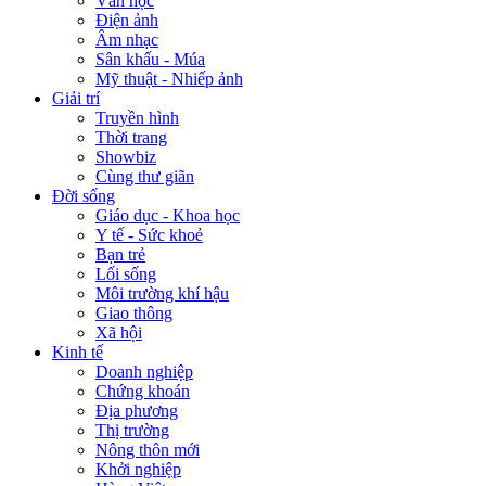
Văn học
Điện ảnh
Âm nhạc
Sân khấu - Múa
Mỹ thuật - Nhiếp ảnh
Giải trí
Truyền hình
Thời trang
Showbiz
Cùng thư giãn
Đời sống
Giáo dục - Khoa học
Y tế - Sức khoẻ
Bạn trẻ
Lối sống
Môi trường khí hậu
Giao thông
Xã hội
Kinh tế
Doanh nghiệp
Chứng khoán
Địa phương
Thị trường
Nông thôn mới
Khởi nghiệp