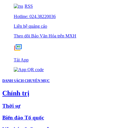
RSS
Hotline: 024.38220036
Liên hệ quảng cáo
Theo dõi Báo Văn Hóa trên MXH
Tải App
DANH SÁCH CHUYÊN MỤC
Chính trị
Thời sự
Biển đảo Tổ quốc