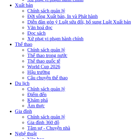
Xuất bản
Chính sách quản lý
Đời sống Xuất bản, In và Phát hành
Diễn đàn góp ý Luật sửa đổi, bổ sung Luật Xuất bản
Văn hoá đọc
Đọc sách
Xử phạt vi phạm hành chính
Thể thao
Chính sách quản lý
Thể thao trong nước
Thể thao quốc tế
World Cup 2026
Hậu trường
Câu chuyện thể thao
Du lịch
Chính sách quản lý
Điểm đến
Khám phá
Ẩm thực
Gia đình
Chính sách quản lý
Gia đình 360 độ
Tâm sự - Chuyện nhà
Nghệ thuật