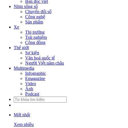
Bạn đọc viết
Nhịp sống số
Chuyển đổi số
Công nghệ
Sản phẩm
Xe
Thị trường
Trải nghiệm
Cộng đồng
Thế giới
Sự kiện
Văn hoá quốc tế
Người Việt năm châu
Multimedia
Infographic
Emagazine
Video
Ảnh
Podcast
Mới nhất
Xem nhiều