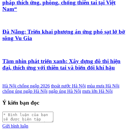
pháp thích ứng, phòng, chống thiên tai tại Việt
Nam“
Đà Nẵng: Triển khai phương án ứng phó sạt lở bờ
sông Vu Gia
Tầm nhìn phát triển xanh: Xây dựng đô thị hiện
đại, thích ứng với thiên tai và biến đổi khí hậu
Hà Nội chống ngập 2026
thoát nước Hà Nội
mùa mưa Hà Nội
chống úng ngập Hà Nội
ngập úng Hà Nội
mưa lớn Hà Nội
Ý kiến bạn đọc
Gửi bình luận