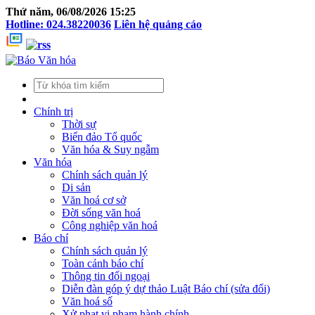
Thứ năm, 06/08/2026 15:25
Hotline: 024.38220036
Liên hệ quảng cáo
Chính trị
Thời sự
Biển đảo Tổ quốc
Văn hóa & Suy ngẫm
Văn hóa
Chính sách quản lý
Di sản
Văn hoá cơ sở
Đời sống văn hoá
Công nghiệp văn hoá
Báo chí
Chính sách quản lý
Toàn cảnh báo chí
Thông tin đối ngoại
Diễn đàn góp ý dự thảo Luật Báo chí (sửa đổi)
Văn hoá số
Xử phạt vi phạm hành chính