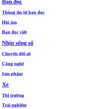
Bạn đọc
Thông tin từ bạn đọc
Hồi âm
Bạn đọc viết
Nhịp sống số
Chuyển đổi số
Công nghệ
Sản phẩm
Xe
Thị trường
Trải nghiệm