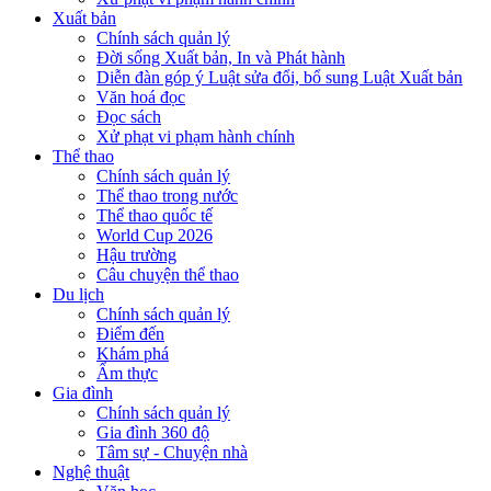
Xuất bản
Chính sách quản lý
Đời sống Xuất bản, In và Phát hành
Diễn đàn góp ý Luật sửa đổi, bổ sung Luật Xuất bản
Văn hoá đọc
Đọc sách
Xử phạt vi phạm hành chính
Thể thao
Chính sách quản lý
Thể thao trong nước
Thể thao quốc tế
World Cup 2026
Hậu trường
Câu chuyện thể thao
Du lịch
Chính sách quản lý
Điểm đến
Khám phá
Ẩm thực
Gia đình
Chính sách quản lý
Gia đình 360 độ
Tâm sự - Chuyện nhà
Nghệ thuật