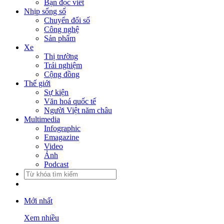
Bạn đọc viết
Nhịp sống số
Chuyển đổi số
Công nghệ
Sản phẩm
Xe
Thị trường
Trải nghiệm
Cộng đồng
Thế giới
Sự kiện
Văn hoá quốc tế
Người Việt năm châu
Multimedia
Infographic
Emagazine
Video
Ảnh
Podcast
Mới nhất
Xem nhiều