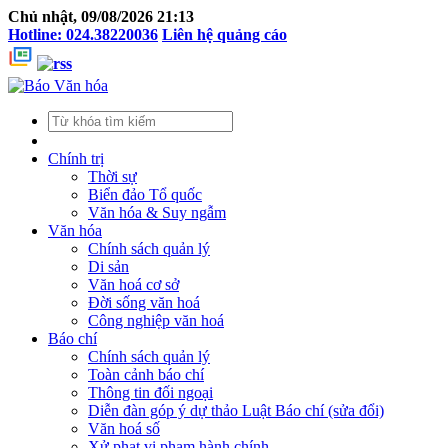
Chủ nhật, 09/08/2026 21:13
Hotline: 024.38220036
Liên hệ quảng cáo
Chính trị
Thời sự
Biển đảo Tổ quốc
Văn hóa & Suy ngẫm
Văn hóa
Chính sách quản lý
Di sản
Văn hoá cơ sở
Đời sống văn hoá
Công nghiệp văn hoá
Báo chí
Chính sách quản lý
Toàn cảnh báo chí
Thông tin đối ngoại
Diễn đàn góp ý dự thảo Luật Báo chí (sửa đổi)
Văn hoá số
Xử phạt vi phạm hành chính