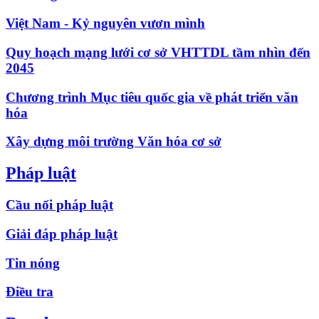
Việt Nam - Kỷ nguyên vươn mình
Quy hoạch mạng lưới cơ sở VHTTDL tầm nhìn đến
2045
Chương trình Mục tiêu quốc gia về phát triển văn
hóa
Xây dựng môi trường Văn hóa cơ sở
Pháp luật
Cầu nối pháp luật
Giải đáp pháp luật
Tin nóng
Điều tra