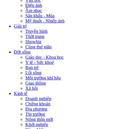
Văn học
Điện ảnh
Âm nhạc
Sân khấu - Múa
Mỹ thuật - Nhiếp ảnh
Giải trí
Truyền hình
Thời trang
Showbiz
Cùng thư giãn
Đời sống
Giáo dục - Khoa học
Y tế - Sức khoẻ
Bạn trẻ
Lối sống
Môi trường khí hậu
Giao thông
Xã hội
Kinh tế
Doanh nghiệp
Chứng khoán
Địa phương
Thị trường
Nông thôn mới
Khởi nghiệp