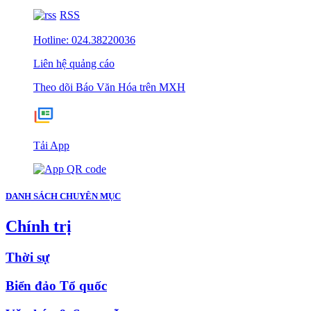
RSS
Hotline: 024.38220036
Liên hệ quảng cáo
Theo dõi Báo Văn Hóa trên MXH
Tải App
DANH SÁCH CHUYÊN MỤC
Chính trị
Thời sự
Biển đảo Tổ quốc