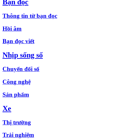
Bạn đọc
Thông tin từ bạn đọc
Hồi âm
Bạn đọc viết
Nhịp sống số
Chuyển đổi số
Công nghệ
Sản phẩm
Xe
Thị trường
Trải nghiệm