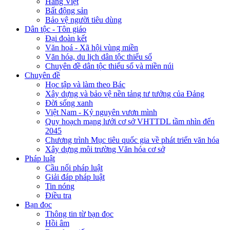
Hàng Việt
Bất động sản
Bảo vệ người tiêu dùng
Dân tộc - Tôn giáo
Đại đoàn kết
Văn hoá - Xã hội vùng miền
Văn hóa, du lịch dân tộc thiểu số
Chuyên đề dân tộc thiểu số và miền núi
Chuyên đề
Học tập và làm theo Bác
Xây dựng và bảo vệ nền tảng tư tưởng của Đảng
Đời sống xanh
Việt Nam - Kỷ nguyên vươn mình
Quy hoạch mạng lưới cơ sở VHTTDL tầm nhìn đến
2045
Chương trình Mục tiêu quốc gia về phát triển văn hóa
Xây dựng môi trường Văn hóa cơ sở
Pháp luật
Cầu nối pháp luật
Giải đáp pháp luật
Tin nóng
Điều tra
Bạn đọc
Thông tin từ bạn đọc
Hồi âm