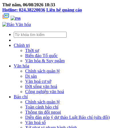
Thứ năm, 06/08/2026 18:33
Hotline: 024.38220036
Liên hệ quảng cáo
Chính trị
Thời sự
Biển đảo Tổ quốc
Văn hóa & Suy ngẫm
Văn hóa
Chính sách quản lý
Di sản
Văn hoá cơ sở
Đời sống văn hoá
Công nghiệp văn hoá
Báo chí
Chính sách quản lý
Toàn cảnh báo chí
Thông tin đối ngoại
Diễn đàn góp ý dự thảo Luật Báo chí (sửa đổi)
Văn hoá số
Xử phạt vi phạm hành chính