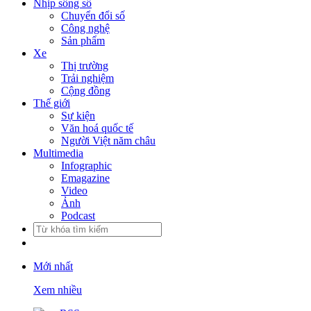
Nhịp sống số
Chuyển đổi số
Công nghệ
Sản phẩm
Xe
Thị trường
Trải nghiệm
Cộng đồng
Thế giới
Sự kiện
Văn hoá quốc tế
Người Việt năm châu
Multimedia
Infographic
Emagazine
Video
Ảnh
Podcast
Mới nhất
Xem nhiều