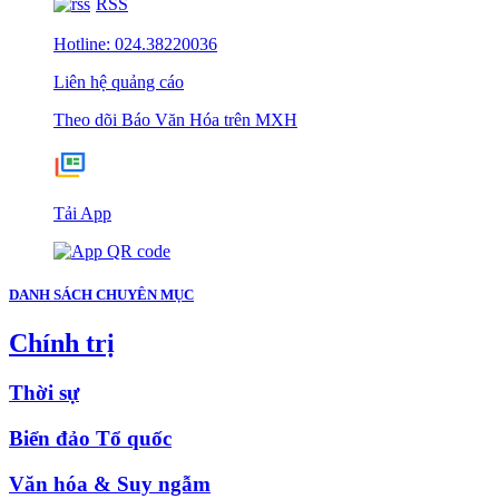
RSS
Hotline: 024.38220036
Liên hệ quảng cáo
Theo dõi Báo Văn Hóa trên MXH
Tải App
DANH SÁCH CHUYÊN MỤC
Chính trị
Thời sự
Biển đảo Tổ quốc
Văn hóa & Suy ngẫm