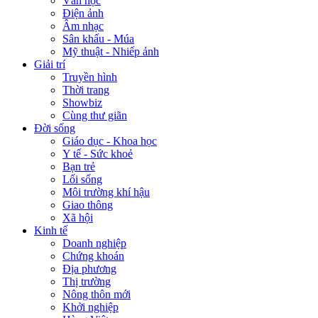
Văn học
Điện ảnh
Âm nhạc
Sân khấu - Múa
Mỹ thuật - Nhiếp ảnh
Giải trí
Truyền hình
Thời trang
Showbiz
Cùng thư giãn
Đời sống
Giáo dục - Khoa học
Y tế - Sức khoẻ
Bạn trẻ
Lối sống
Môi trường khí hậu
Giao thông
Xã hội
Kinh tế
Doanh nghiệp
Chứng khoán
Địa phương
Thị trường
Nông thôn mới
Khởi nghiệp