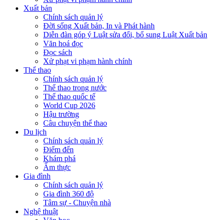
Xuất bản
Chính sách quản lý
Đời sống Xuất bản, In và Phát hành
Diễn đàn góp ý Luật sửa đổi, bổ sung Luật Xuất bản
Văn hoá đọc
Đọc sách
Xử phạt vi phạm hành chính
Thể thao
Chính sách quản lý
Thể thao trong nước
Thể thao quốc tế
World Cup 2026
Hậu trường
Câu chuyện thể thao
Du lịch
Chính sách quản lý
Điểm đến
Khám phá
Ẩm thực
Gia đình
Chính sách quản lý
Gia đình 360 độ
Tâm sự - Chuyện nhà
Nghệ thuật