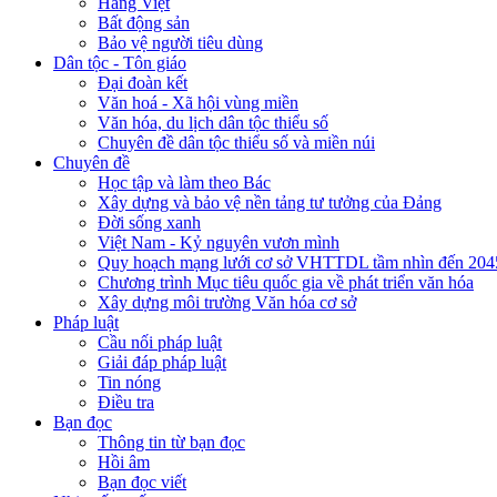
Hàng Việt
Bất động sản
Bảo vệ người tiêu dùng
Dân tộc - Tôn giáo
Đại đoàn kết
Văn hoá - Xã hội vùng miền
Văn hóa, du lịch dân tộc thiểu số
Chuyên đề dân tộc thiểu số và miền núi
Chuyên đề
Học tập và làm theo Bác
Xây dựng và bảo vệ nền tảng tư tưởng của Đảng
Đời sống xanh
Việt Nam - Kỷ nguyên vươn mình
Quy hoạch mạng lưới cơ sở VHTTDL tầm nhìn đến 204
Chương trình Mục tiêu quốc gia về phát triển văn hóa
Xây dựng môi trường Văn hóa cơ sở
Pháp luật
Cầu nối pháp luật
Giải đáp pháp luật
Tin nóng
Điều tra
Bạn đọc
Thông tin từ bạn đọc
Hồi âm
Bạn đọc viết