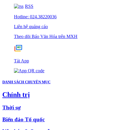
RSS
Hotline: 024.38220036
Liên hệ quảng cáo
Theo dõi Báo Văn Hóa trên MXH
Tải App
DANH SÁCH CHUYÊN MỤC
Chính trị
Thời sự
Biển đảo Tổ quốc