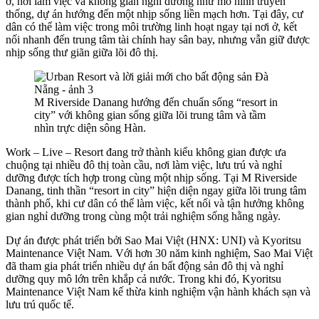
ở, nơi làm việc và không gian nghỉ dưỡng như mô hình truyền
thống, dự án hướng đến một nhịp sống liền mạch hơn. Tại đây, cư
dân có thể làm việc trong môi trường linh hoạt ngay tại nơi ở, kết
nối nhanh đến trung tâm tài chính hay sân bay, nhưng vẫn giữ được
nhịp sống thư giãn giữa lõi đô thị.
M Riverside Danang hướng đến chuẩn sống “resort in
city” với không gian sống giữa lõi trung tâm và tầm
nhìn trực diện sông Hàn.
Work – Live – Resort đang trở thành kiểu không gian được ưa
chuộng tại nhiều đô thị toàn cầu, nơi làm việc, lưu trú và nghỉ
dưỡng được tích hợp trong cùng một nhịp sống. Tại M Riverside
Danang, tinh thần “resort in city” hiện diện ngay giữa lõi trung tâm
thành phố, khi cư dân có thể làm việc, kết nối và tận hưởng không
gian nghỉ dưỡng trong cùng một trải nghiệm sống hằng ngày.
Dự án được phát triển bởi Sao Mai Việt (HNX: UNI) và Kyoritsu
Maintenance Việt Nam. Với hơn 30 năm kinh nghiệm, Sao Mai Việt
đã tham gia phát triển nhiều dự án bất động sản đô thị và nghỉ
dưỡng quy mô lớn trên khắp cả nước. Trong khi đó, Kyoritsu
Maintenance Việt Nam kế thừa kinh nghiệm vận hành khách sạn và
lưu trú quốc tế.