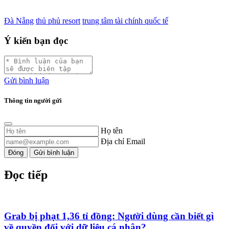
Đà Nẵng
thủ phủ resort
trung tâm tài chính quốc tế
Ý kiến bạn đọc
Gửi bình luận
Thông tin người gửi
Họ tên
Địa chỉ Email
Đóng
Gửi bình luận
Đọc tiếp
Grab bị phạt 1,36 tỉ đồng: Người dùng cần biết gì
về quyền đối với dữ liệu cá nhân?