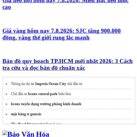
Giá heo hơi hôm nay 7.8.2026: Miền Bắc neo mức
cao
Giá vàng hôm nay 7.8.2026: SJC tăng 900.000
đồng, vàng thế giới rung lắc mạnh
Bản đồ quy hoạch TP.HCM mới nhất 2026: 3 Cách
tra cứu và đọc bản đồ chuẩn xác
Thông tin dự án
Imperia Ocean City
chủ đầu tư
Chủ đầu tư
bcons central park
biên hòa
bcons tuyển dụng trưởng phòng kinh doanh
mặt bằng tt genesis
The Pearl Waterpoint
Nam Long
may áo thun đồng phục đẹp