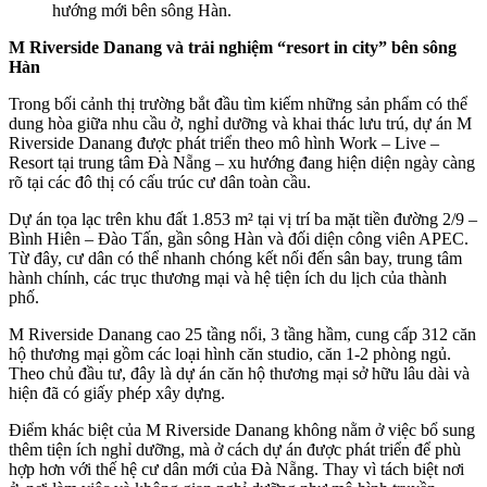
hướng mới bên sông Hàn.
M Riverside Danang và trải nghiệm “resort in city” bên sông
Hàn
Trong bối cảnh thị trường bắt đầu tìm kiếm những sản phẩm có thể
dung hòa giữa nhu cầu ở, nghỉ dưỡng và khai thác lưu trú, dự án M
Riverside Danang được phát triển theo mô hình Work – Live –
Resort tại trung tâm Đà Nẵng – xu hướng đang hiện diện ngày càng
rõ tại các đô thị có cấu trúc cư dân toàn cầu.
Dự án tọa lạc trên khu đất 1.853 m² tại vị trí ba mặt tiền đường 2/9 –
Bình Hiên – Đào Tấn, gần sông Hàn và đối diện công viên APEC.
Từ đây, cư dân có thể nhanh chóng kết nối đến sân bay, trung tâm
hành chính, các trục thương mại và hệ tiện ích du lịch của thành
phố.
M Riverside Danang cao 25 tầng nổi, 3 tầng hầm, cung cấp 312 căn
hộ thương mại gồm các loại hình căn studio, căn 1-2 phòng ngủ.
Theo chủ đầu tư, đây là dự án căn hộ thương mại sở hữu lâu dài và
hiện đã có giấy phép xây dựng.
Điểm khác biệt của M Riverside Danang không nằm ở việc bổ sung
thêm tiện ích nghỉ dưỡng, mà ở cách dự án được phát triển để phù
hợp hơn với thế hệ cư dân mới của Đà Nẵng. Thay vì tách biệt nơi