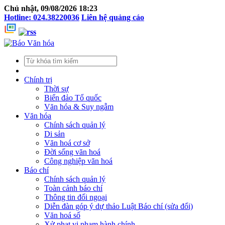
Chủ nhật, 09/08/2026 18:23
Hotline: 024.38220036
Liên hệ quảng cáo
Chính trị
Thời sự
Biển đảo Tổ quốc
Văn hóa & Suy ngẫm
Văn hóa
Chính sách quản lý
Di sản
Văn hoá cơ sở
Đời sống văn hoá
Công nghiệp văn hoá
Báo chí
Chính sách quản lý
Toàn cảnh báo chí
Thông tin đối ngoại
Diễn đàn góp ý dự thảo Luật Báo chí (sửa đổi)
Văn hoá số
Xử phạt vi phạm hành chính