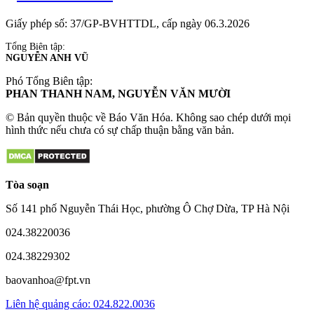
Cho
Thuê Norton Park
uy tín
Giấy phép số: 37/GP-BVHTTDL, cấp ngày 06.3.2026
Grand Marina Sài Gòn
Tổng Biên tập:
NGUYỄN ANH VŨ
Website
The Emerald River Park
Phó Tổng Biên tập:
PHAN THANH NAM, NGUYỄN VĂN MƯỜI
© Bản quyền thuộc về Báo Văn Hóa. Không sao chép dưới mọi
hình thức nếu chưa có sự chấp thuận bằng văn bản.
Tòa soạn
Số 141 phố Nguyễn Thái Học, phường Ô Chợ Dừa, TP Hà Nội
024.38220036
024.38229302
baovanhoa@fpt.vn
Liên hệ quảng cáo: 024.822.0036