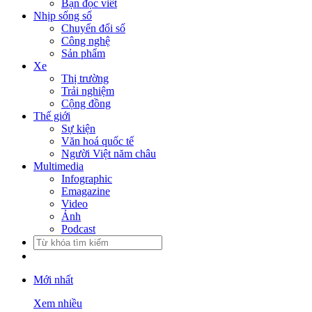
Bạn đọc viết
Nhịp sống số
Chuyển đổi số
Công nghệ
Sản phẩm
Xe
Thị trường
Trải nghiệm
Cộng đồng
Thế giới
Sự kiện
Văn hoá quốc tế
Người Việt năm châu
Multimedia
Infographic
Emagazine
Video
Ảnh
Podcast
Mới nhất
Xem nhiều