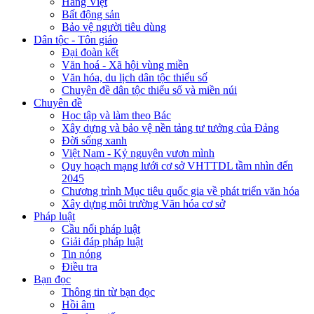
Hàng Việt
Bất động sản
Bảo vệ người tiêu dùng
Dân tộc - Tôn giáo
Đại đoàn kết
Văn hoá - Xã hội vùng miền
Văn hóa, du lịch dân tộc thiểu số
Chuyên đề dân tộc thiểu số và miền núi
Chuyên đề
Học tập và làm theo Bác
Xây dựng và bảo vệ nền tảng tư tưởng của Đảng
Đời sống xanh
Việt Nam - Kỷ nguyên vươn mình
Quy hoạch mạng lưới cơ sở VHTTDL tầm nhìn đến
2045
Chương trình Mục tiêu quốc gia về phát triển văn hóa
Xây dựng môi trường Văn hóa cơ sở
Pháp luật
Cầu nối pháp luật
Giải đáp pháp luật
Tin nóng
Điều tra
Bạn đọc
Thông tin từ bạn đọc
Hồi âm