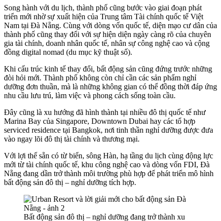
Song hành với du lịch, thành phố cũng bước vào giai đoạn phát
triển mới nhờ sự xuất hiện của Trung tâm Tài chính quốc tế Việt
Nam tại Đà Nẵng. Cùng với dòng vốn quốc tế, diện mạo cư dân của
thành phố cũng thay đổi với sự hiện diện ngày càng rõ của chuyên
gia tài chính, doanh nhân quốc tế, nhân sự công nghệ cao và cộng
đồng digital nomad (du mục kỹ thuật số).
Khi cấu trúc kinh tế thay đổi, bất động sản cũng đứng trước những
đòi hỏi mới. Thành phố không còn chỉ cần các sản phẩm nghỉ
dưỡng đơn thuần, mà là những không gian có thể đồng thời đáp ứng
nhu cầu lưu trú, làm việc và phong cách sống toàn cầu.
Đây cũng là xu hướng đã hình thành tại nhiều đô thị quốc tế như
Marina Bay của Singapore, Downtown Dubai hay các tổ hợp
serviced residence tại Bangkok, nơi tinh thần nghỉ dưỡng được đưa
vào ngay lõi đô thị tài chính và thương mại.
Với lợi thế sẵn có từ biển, sông Hàn, hạ tầng du lịch cùng động lực
mới từ tài chính quốc tế, khu công nghệ cao và dòng vốn FDI, Đà
Nẵng đang dần trở thành môi trường phù hợp để phát triển mô hình
bất động sản đô thị – nghỉ dưỡng tích hợp.
Bất động sản đô thị – nghỉ dưỡng đang trở thành xu