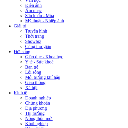
Văn học
Điện ảnh
Âm nhạc
Sân khấu - Múa
Mỹ thuật - Nhiếp ảnh
Giải trí
Truyền hình
Thời trang
Showbiz
Cùng thư giãn
Đời sống
Giáo dục - Khoa học
Y tế - Sức khoẻ
Bạn trẻ
Lối sống
Môi trường khí hậu
Giao thông
Xã hội
Kinh tế
Doanh nghiệp
Chứng khoán
Địa phương
Thị trường
Nông thôn mới
Khởi nghiệp