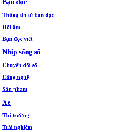
Bạn đọc
Thông tin từ bạn đọc
Hồi âm
Bạn đọc viết
Nhịp sống số
Chuyển đổi số
Công nghệ
Sản phẩm
Xe
Thị trường
Trải nghiệm