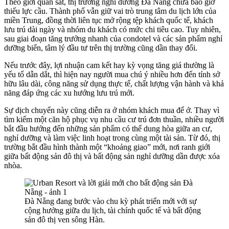
Theo giới quan sát, thị trường nghỉ dưỡng Đà Nẵng chưa bao giờ
thiếu lực cầu. Thành phố vẫn giữ vai trò trung tâm du lịch lớn của
miền Trung, đồng thời liên tục mở rộng tệp khách quốc tế, khách
lưu trú dài ngày và nhóm du khách có mức chi tiêu cao. Tuy nhiên,
sau giai đoạn tăng trưởng nhanh của condotel và các sản phẩm nghỉ
dưỡng biển, tâm lý đầu tư trên thị trường cũng dần thay đổi.
Nếu trước đây, lợi nhuận cam kết hay kỳ vọng tăng giá thường là
yếu tố dẫn dắt, thì hiện nay người mua chú ý nhiều hơn đến tính sở
hữu lâu dài, công năng sử dụng thực tế, chất lượng vận hành và khả
năng đáp ứng các xu hướng lưu trú mới.
Sự dịch chuyển này cũng diễn ra ở nhóm khách mua để ở. Thay vì
tìm kiếm một căn hộ phục vụ nhu cầu cư trú đơn thuần, nhiều người
bắt đầu hướng đến những sản phẩm có thể dung hòa giữa an cư,
nghỉ dưỡng và làm việc linh hoạt trong cùng một tài sản. Từ đó, thị
trường bắt đầu hình thành một “khoảng giao” mới, nơi ranh giới
giữa bất động sản đô thị và bất động sản nghỉ dưỡng dần được xóa
nhòa.
Đà Nẵng đang bước vào chu kỳ phát triển mới với sự
cộng hưởng giữa du lịch, tài chính quốc tế và bất động
sản đô thị ven sông Hàn.