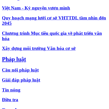
Việt Nam - Kỷ nguyên vươn mình
Quy hoạch mạng lưới cơ sở VHTTDL tầm nhìn đến
2045
Chương trình Mục tiêu quốc gia về phát triển văn
hóa
Xây dựng môi trường Văn hóa cơ sở
Pháp luật
Cầu nối pháp luật
Giải đáp pháp luật
Tin nóng
Điều tra