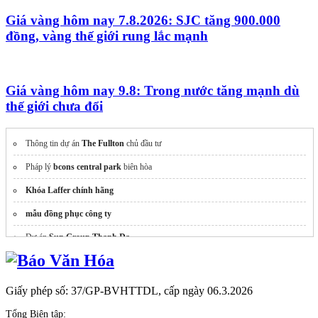
Giá vàng hôm nay 7.8.2026: SJC tăng 900.000
đồng, vàng thế giới rung lắc mạnh
Giá vàng hôm nay 9.8: Trong nước tăng mạnh dù
thế giới chưa đổi
Thông tin dự án
The Fullton
chủ đầu tư
Pháp lý
bcons central park
biên hòa
Khóa Laffer chính hãng
mẫu đồng phục công ty
Dự án
Sun Group Thanh Đa
Căn hộ
bcons central park biên hoa
dự án norton park
Giấy phép số: 37/GP-BVHTTDL, cấp ngày 06.3.2026
Mua bán đất Hòa Lạc
https://dienminhlands.com/
Tổng Biên tập: