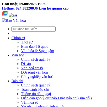
Chủ nhật, 09/08/2026 19:39
Hotline: 024.38220036
Liên hệ quảng cáo
Chính trị
Thời sự
Biển đảo Tổ quốc
Văn hóa & Suy ngẫm
Văn hóa
Chính sách quản lý
Di sản
Văn hoá cơ sở
Đời sống văn hoá
Công nghiệp văn hoá
Báo chí
Chính sách quản lý
Toàn cảnh báo chí
Thông tin đối ngoại
Diễn đàn góp ý dự thảo Luật Báo chí (sửa đổi)
Văn hoá số
Xử phạt vi phạm hành chính