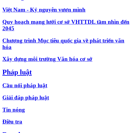
Việt Nam - Kỷ nguyên vươn mình
Quy hoạch mạng lưới cơ sở VHTTDL tầm nhìn đến
2045
Chương trình Mục tiêu quốc gia về phát triển văn
hóa
Xây dựng môi trường Văn hóa cơ sở
Pháp luật
Cầu nối pháp luật
Giải đáp pháp luật
Tin nóng
Điều tra