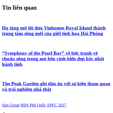
Tin liên quan
Hạ tầng mở lối đưa Vinhomes Royal Island thành
trung tâm sống mới của giới tinh hoa Hải Phòng
“Symphony of the Pearl Bay” vẽ bức tranh về
chuẩn sống trong mơ bên vịnh biển đẹp bậc nhất
hành tinh
The Peak Garden ghi dấu ấn với sự kiện tham quan
và trải nghiệm nhà thật
Sun Group
BĐS Phú Quốc
APEC 2027