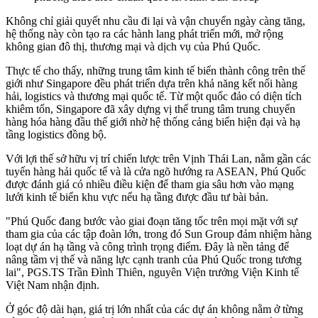
Không chỉ giải quyết nhu cầu đi lại và vận chuyển ngày càng tăng,
hệ thống này còn tạo ra các hành lang phát triển mới, mở rộng
không gian đô thị, thương mại và dịch vụ của Phú Quốc.
Thực tế cho thấy, những trung tâm kinh tế biển thành công trên thế
giới như Singapore đều phát triển dựa trên khả năng kết nối hàng
hải, logistics và thương mại quốc tế. Từ một quốc đảo có diện tích
khiêm tốn, Singapore đã xây dựng vị thế trung tâm trung chuyển
hàng hóa hàng đầu thế giới nhờ hệ thống cảng biển hiện đại và hạ
tầng logistics đồng bộ.
Với lợi thế sở hữu vị trí chiến lược trên Vịnh Thái Lan, nằm gần các
tuyến hàng hải quốc tế và là cửa ngõ hướng ra ASEAN, Phú Quốc
được đánh giá có nhiều điều kiện để tham gia sâu hơn vào mạng
lưới kinh tế biển khu vực nếu hạ tầng được đầu tư bài bản.
"Phú Quốc đang bước vào giai đoạn tăng tốc trên mọi mặt với sự
tham gia của các tập đoàn lớn, trong đó Sun Group đảm nhiệm hàng
loạt dự án hạ tầng và công trình trọng điểm. Đây là nền tảng để
nâng tầm vị thế và năng lực cạnh tranh của Phú Quốc trong tương
lai", PGS.TS Trần Đình Thiên, nguyên Viện trưởng Viện Kinh tế
Việt Nam nhận định.
Ở góc độ dài hạn, giá trị lớn nhất của các dự án không nằm ở từng