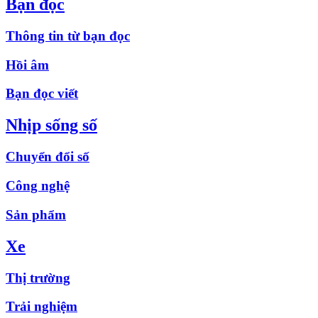
Bạn đọc
Thông tin từ bạn đọc
Hồi âm
Bạn đọc viết
Nhịp sống số
Chuyển đổi số
Công nghệ
Sản phẩm
Xe
Thị trường
Trải nghiệm