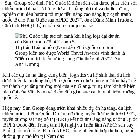
"Sun Group xác định Phú Quốc là điểm đến cần được phát triển với
chiến lược dài hạn. Những dự án hạ tầng, đô thị và du lịch đang
nghiên cứu đều hướng tới mục tiêu nâng cao năng lực cạnh tranh
quốc tế cho Phú Quốc sau APEC 2027", ông Đặng Minh Trường,
Chủ tịch HĐQT Tập đoàn Sun Group chia sẻ.
Thị trấn Hoàng hôn (Nam đảo Phú Quốc) do Sun
Group kiến tạo được World Travel Awards vinh danh là
"điểm du lịch biểu tượng hàng đầu thế giới 2025" Ảnh:
Ánh Dương
Khi các dự án hạ tầng, cảng biển, logistics và hệ sinh thái du lịch
được triển khai đồng bộ, Phú Quốc xem như nắm giữ "đòn bẩy" để
trở thành cực tăng trưởng mới của An Giang, trung tâm kinh tế biển
hiện đại của Việt Nam và điểm đến giàu sức cạnh tranh trên trường
quốc tế.
Hiện nay, Sun Group đang triển khai nhiều dự án hạ tầng, du lịch
chiến lược tại Phú Quốc: Dự án mở rộng tuyến đường tỉnh ĐT.975;
tuyến đường sắt nhẹ đô thị (LRT) kết nối từ Cảng hàng không Quốc
tế Phú Quốc đến Trung tâm Hội nghị và Triển lãm APEC; sân bay
Phú Quốc mở rộng, Đại lộ APEC, cùng nhiều tổ hợp du lịch, nghỉ
dưỡng quy mô lớn tại Nam đảo.