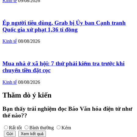
Kinh tế
09/08/2026
Ép người tiêu dùng, Grab bị Ủy ban Cạnh tranh
Quốc gia xử phạt 1,36 tỉ đồng
Kinh tế
08/08/2026
Mua nhà ở xã hội: 7 thứ phải kiểm tra trước khi
chuyển tiền đặt cọc
Kinh tế
08/08/2026
Thăm dò ý kiến
Bạn thấy trải nghiệm đọc Báo Văn hóa điện tử như
thế nào??
Rất tốt
Bình thường
Kém
Gửi
Xem kết quả