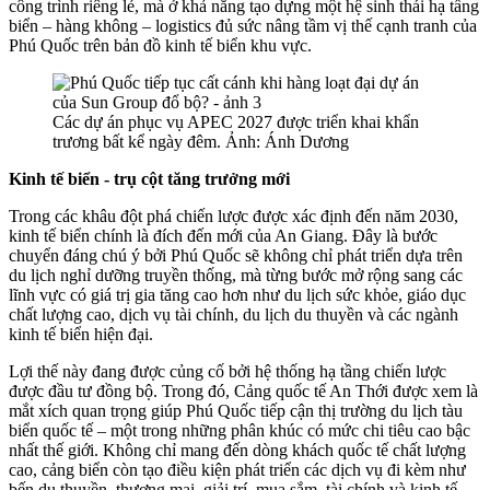
công trình riêng lẻ, mà ở khả năng tạo dựng một hệ sinh thái hạ tầng
biển – hàng không – logistics đủ sức nâng tầm vị thế cạnh tranh của
Phú Quốc trên bản đồ kinh tế biển khu vực.
Các dự án phục vụ APEC 2027 được triển khai khẩn
trương bất kể ngày đêm. Ảnh: Ánh Dương
Kinh tế biển - trụ cột tăng trưởng mới
Trong các khâu đột phá chiến lược được xác định đến năm 2030,
kinh tế biển chính là đích đến mới của An Giang. Đây là bước
chuyển đáng chú ý bởi Phú Quốc sẽ không chỉ phát triển dựa trên
du lịch nghỉ dưỡng truyền thống, mà từng bước mở rộng sang các
lĩnh vực có giá trị gia tăng cao hơn như du lịch sức khỏe, giáo dục
chất lượng cao, dịch vụ tài chính, du lịch du thuyền và các ngành
kinh tế biển hiện đại.
Lợi thế này đang được củng cố bởi hệ thống hạ tầng chiến lược
được đầu tư đồng bộ. Trong đó, Cảng quốc tế An Thới được xem là
mắt xích quan trọng giúp Phú Quốc tiếp cận thị trường du lịch tàu
biển quốc tế – một trong những phân khúc có mức chi tiêu cao bậc
nhất thế giới. Không chỉ mang đến dòng khách quốc tế chất lượng
cao, cảng biển còn tạo điều kiện phát triển các dịch vụ đi kèm như
bến du thuyền, thương mại, giải trí, mua sắm, tài chính và kinh tế