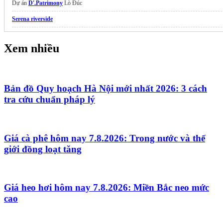
Dự án
D'.Patrimony
Lò Đúc
Serena riverside
dự án celadon city
Tân Phú
Xem nhiều
Căn hộ Emerald River Park
pháp lý chuẩn
Mở bán
dự án Serena Riverside
Đạt Phước
Căn hộ mặt tiền Vành Đai 3
giá từ 53 triệu/m2
Bản đồ Quy hoạch Hà Nội mới nhất 2026: 3 cách
tra cứu chuẩn pháp lý
The Emerald River Park
the rey edition
Giá Bán Gladia Heights
Khang Điền
Giá cà phê hôm nay 7.8.2026: Trong nước và thế
giới đồng loạt tăng
Giá heo hơi hôm nay 7.8.2026: Miền Bắc neo mức
cao