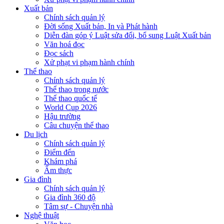
Xuất bản
Chính sách quản lý
Đời sống Xuất bản, In và Phát hành
Diễn đàn góp ý Luật sửa đổi, bổ sung Luật Xuất bản
Văn hoá đọc
Đọc sách
Xử phạt vi phạm hành chính
Thể thao
Chính sách quản lý
Thể thao trong nước
Thể thao quốc tế
World Cup 2026
Hậu trường
Câu chuyện thể thao
Du lịch
Chính sách quản lý
Điểm đến
Khám phá
Ẩm thực
Gia đình
Chính sách quản lý
Gia đình 360 độ
Tâm sự - Chuyện nhà
Nghệ thuật