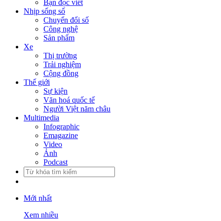
Bạn đọc viết
Nhịp sống số
Chuyển đổi số
Công nghệ
Sản phẩm
Xe
Thị trường
Trải nghiệm
Cộng đồng
Thế giới
Sự kiện
Văn hoá quốc tế
Người Việt năm châu
Multimedia
Infographic
Emagazine
Video
Ảnh
Podcast
Mới nhất
Xem nhiều