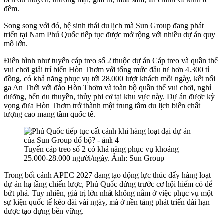
đêm.
Song song với đó, hệ sinh thái du lịch mà Sun Group đang phát
triển tại Nam Phú Quốc tiếp tục được mở rộng với nhiều dự án quy
mô lớn.
Điển hình như tuyến cáp treo số 2 thuộc dự án Cáp treo và quần thể
vui chơi giải trí biển Hòn Thơm với tổng mức đầu tư hơn 4.300 tỉ
đồng, có khả năng phục vụ tới 28.000 lượt khách mỗi ngày, kết nối
ga An Thới với đảo Hòn Thơm và toàn bộ quần thể vui chơi, nghỉ
dưỡng, bến du thuyền, thủy phi cơ tại khu vực này.
Dự án được kỳ
vọng đưa Hòn Thơm trở thành một trung tâm du lịch biển chất
lượng cao mang tầm quốc tế.
Tuyến cáp treo số 2 có khả năng phục vụ khoảng
25.000-28.000 người/ngày. Ảnh: Sun Group
Trong bối cảnh APEC 2027 đang tạo động lực thúc đẩy hàng loạt
dự án hạ tầng chiến lược, Phú Quốc đứng trước cơ hội hiếm có để
bứt phá. Tuy nhiên, giá trị lớn nhất không nằm ở việc phục vụ một
sự kiện quốc tế kéo dài vài ngày, mà ở nền tảng phát triển dài hạn
được tạo dựng bền vững.