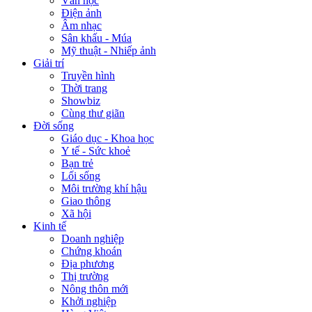
Văn học
Điện ảnh
Âm nhạc
Sân khấu - Múa
Mỹ thuật - Nhiếp ảnh
Giải trí
Truyền hình
Thời trang
Showbiz
Cùng thư giãn
Đời sống
Giáo dục - Khoa học
Y tế - Sức khoẻ
Bạn trẻ
Lối sống
Môi trường khí hậu
Giao thông
Xã hội
Kinh tế
Doanh nghiệp
Chứng khoán
Địa phương
Thị trường
Nông thôn mới
Khởi nghiệp