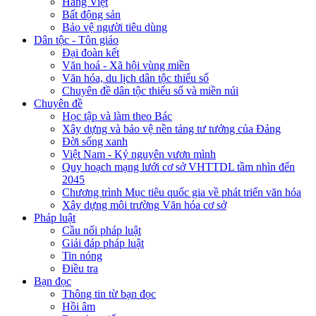
Hàng Việt
Bất động sản
Bảo vệ người tiêu dùng
Dân tộc - Tôn giáo
Đại đoàn kết
Văn hoá - Xã hội vùng miền
Văn hóa, du lịch dân tộc thiểu số
Chuyên đề dân tộc thiểu số và miền núi
Chuyên đề
Học tập và làm theo Bác
Xây dựng và bảo vệ nền tảng tư tưởng của Đảng
Đời sống xanh
Việt Nam - Kỷ nguyên vươn mình
Quy hoạch mạng lưới cơ sở VHTTDL tầm nhìn đến
2045
Chương trình Mục tiêu quốc gia về phát triển văn hóa
Xây dựng môi trường Văn hóa cơ sở
Pháp luật
Cầu nối pháp luật
Giải đáp pháp luật
Tin nóng
Điều tra
Bạn đọc
Thông tin từ bạn đọc
Hồi âm