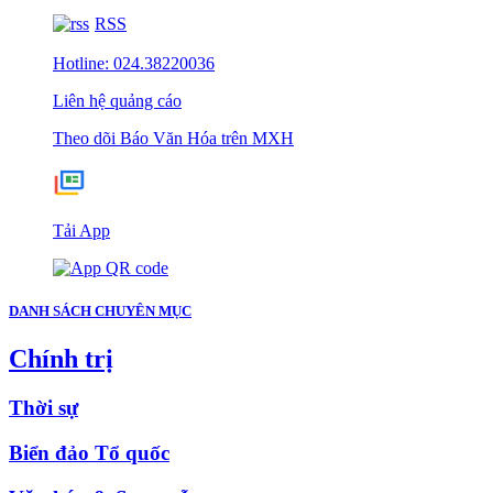
RSS
Hotline: 024.38220036
Liên hệ quảng cáo
Theo dõi Báo Văn Hóa trên MXH
Tải App
DANH SÁCH CHUYÊN MỤC
Chính trị
Thời sự
Biển đảo Tổ quốc